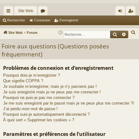
Site Web
cc
or
on
’e
Rechercher
Connexion
S’enregistrer
ès
u
ne
nr
R
Site Web
Forum
Recherche
Reche
ra
m
xi
eg
e
Foire aux questions (Questions posées
c
pi
s
on
ist
fréquemment)
h
de
re
e
r
r
Problèmes de connexion et d’enregistrement
c
Pourquoi dois-je m’enregistrer ?
h
Que signifie COPPA ?
Je souhaite m’enregistrer, mais je n’y parviens pas !
e
Je suis enregistré mais je ne peux pas me connecter !
r
Pourquoi ne puis-je pas me connecter ?
Je me suis enregistré par le passé mais je ne peux plus me connecter ?!
J’ai perdu mon mot de passe !
Pourquoi suis-je automatiquement déconnecté ?
À quoi sert « Supprimer les cookies » ?
Paramètres et préférences de l’utilisateur