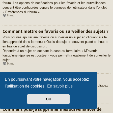
forum. Les options de notifications pour les favoris et les surveillances
peuvent être configurées depuis le panneau de l’utilisateur dans l’onglet
« Préférences du forum ».
Haut
Comment mettre en favoris ou surveiller des sujets ?
Vous pouvez ajouter aux favoris ou surveiller un sujet en cliquant sur le
lien approprié dans le menu « Outils de sujet », souvent placé en haut et
en bas du sujet de discussion.
Répondre à un sujet en cochant la case du formulaire « M’avertir
lorsqu’une réponse est postée » vous permettra également de surveiller le
sujet.
Haut
Comment surveiller des forums ?
En poursuivant votre navigation, vous acceptez
Pour surveiller un forum en particulier, une fois entré sur celui-ci, cliquez
l’utilisation de cookies.
En savoir plus
sur le lien « Surveiller ce forum » qui se trouve en bas de page.
Haut
OK
Comment puis-je supprimer mes surveillances de