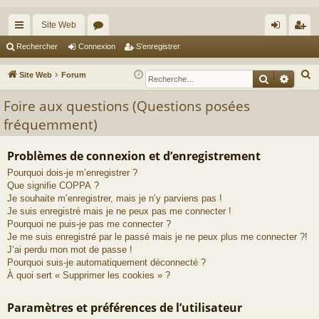
Site Web
cc
or
on
’e
Rechercher
Connexion
S’enregistrer
ès
u
ne
nr
R
Site Web
Forum
Recherche
Reche
ra
m
xi
eg
e
Foire aux questions (Questions posées
c
pi
s
on
ist
fréquemment)
h
de
re
e
r
r
Problèmes de connexion et d’enregistrement
c
Pourquoi dois-je m’enregistrer ?
h
Que signifie COPPA ?
Je souhaite m’enregistrer, mais je n’y parviens pas !
e
Je suis enregistré mais je ne peux pas me connecter !
r
Pourquoi ne puis-je pas me connecter ?
Je me suis enregistré par le passé mais je ne peux plus me connecter ?!
J’ai perdu mon mot de passe !
Pourquoi suis-je automatiquement déconnecté ?
À quoi sert « Supprimer les cookies » ?
Paramètres et préférences de l’utilisateur