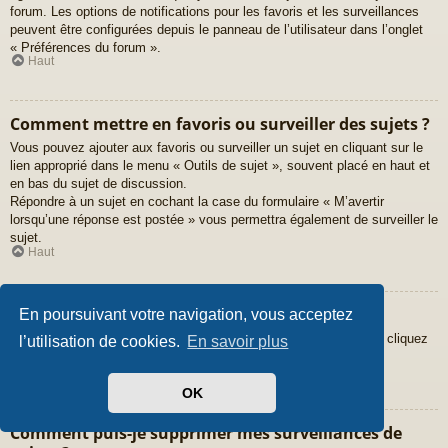
forum. Les options de notifications pour les favoris et les surveillances
peuvent être configurées depuis le panneau de l’utilisateur dans l’onglet
« Préférences du forum ».
Haut
Comment mettre en favoris ou surveiller des sujets ?
Vous pouvez ajouter aux favoris ou surveiller un sujet en cliquant sur le
lien approprié dans le menu « Outils de sujet », souvent placé en haut et
en bas du sujet de discussion.
Répondre à un sujet en cochant la case du formulaire « M’avertir
lorsqu’une réponse est postée » vous permettra également de surveiller le
sujet.
Haut
Comment surveiller des forums ?
En poursuivant votre navigation, vous acceptez
Pour surveiller un forum en particulier, une fois entré sur celui-ci, cliquez
l’utilisation de cookies.
En savoir plus
sur le lien « Surveiller ce forum » qui se trouve en bas de page.
Haut
OK
Comment puis-je supprimer mes surveillances de