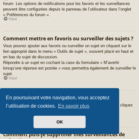
forum. Les options de notifications pour les favoris et les surveillances
peuvent être configurées depuis le panneau de l’utilisateur dans l’onglet
« Préférences du forum ».
Haut
Comment mettre en favoris ou surveiller des sujets ?
Vous pouvez ajouter aux favoris ou surveiller un sujet en cliquant sur le
lien approprié dans le menu « Outils de sujet », souvent placé en haut et
en bas du sujet de discussion.
Répondre à un sujet en cochant la case du formulaire « M’avertir
lorsqu’une réponse est postée » vous permettra également de surveiller le
sujet.
Haut
Comment surveiller des forums ?
En poursuivant votre navigation, vous acceptez
Pour surveiller un forum en particulier, une fois entré sur celui-ci, cliquez
l’utilisation de cookies.
En savoir plus
sur le lien « Surveiller ce forum » qui se trouve en bas de page.
Haut
OK
Comment puis-je supprimer mes surveillances de