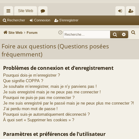
Site Web
cc
or
on
’e
Rechercher
Connexion
S’enregistrer
ès
u
ne
nr
R
Site Web
Forum
Recherche
Reche
ra
m
xi
eg
e
Foire aux questions (Questions posées
c
pi
s
on
ist
fréquemment)
h
de
re
e
r
r
Problèmes de connexion et d’enregistrement
c
Pourquoi dois-je m’enregistrer ?
h
Que signifie COPPA ?
Je souhaite m’enregistrer, mais je n’y parviens pas !
e
Je suis enregistré mais je ne peux pas me connecter !
r
Pourquoi ne puis-je pas me connecter ?
Je me suis enregistré par le passé mais je ne peux plus me connecter ?!
J’ai perdu mon mot de passe !
Pourquoi suis-je automatiquement déconnecté ?
À quoi sert « Supprimer les cookies » ?
Paramètres et préférences de l’utilisateur