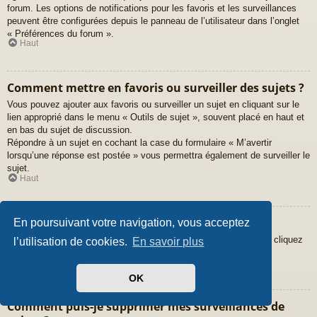
forum. Les options de notifications pour les favoris et les surveillances
peuvent être configurées depuis le panneau de l’utilisateur dans l’onglet
« Préférences du forum ».
Haut
Comment mettre en favoris ou surveiller des sujets ?
Vous pouvez ajouter aux favoris ou surveiller un sujet en cliquant sur le
lien approprié dans le menu « Outils de sujet », souvent placé en haut et
en bas du sujet de discussion.
Répondre à un sujet en cochant la case du formulaire « M’avertir
lorsqu’une réponse est postée » vous permettra également de surveiller le
sujet.
Haut
Comment surveiller des forums ?
En poursuivant votre navigation, vous acceptez
Pour surveiller un forum en particulier, une fois entré sur celui-ci, cliquez
l’utilisation de cookies.
En savoir plus
sur le lien « Surveiller ce forum » qui se trouve en bas de page.
Haut
OK
Comment puis-je supprimer mes surveillances de