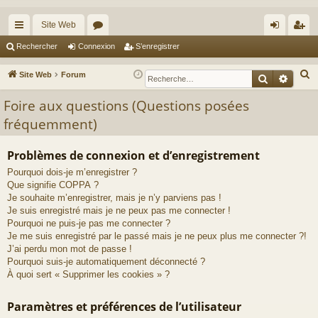
Site Web
cc
or
on
’e
Rechercher
Connexion
S’enregistrer
ès
u
ne
nr
R
Site Web
Forum
Recherche
Reche
ra
m
xi
eg
e
Foire aux questions (Questions posées
c
pi
s
on
ist
fréquemment)
h
de
re
e
r
r
Problèmes de connexion et d’enregistrement
c
Pourquoi dois-je m’enregistrer ?
h
Que signifie COPPA ?
Je souhaite m’enregistrer, mais je n’y parviens pas !
e
Je suis enregistré mais je ne peux pas me connecter !
r
Pourquoi ne puis-je pas me connecter ?
Je me suis enregistré par le passé mais je ne peux plus me connecter ?!
J’ai perdu mon mot de passe !
Pourquoi suis-je automatiquement déconnecté ?
À quoi sert « Supprimer les cookies » ?
Paramètres et préférences de l’utilisateur