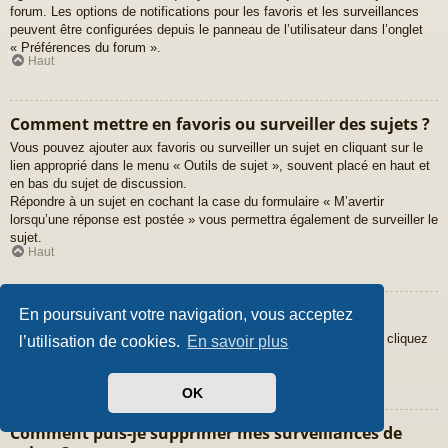
forum. Les options de notifications pour les favoris et les surveillances
peuvent être configurées depuis le panneau de l’utilisateur dans l’onglet
« Préférences du forum ».
Haut
Comment mettre en favoris ou surveiller des sujets ?
Vous pouvez ajouter aux favoris ou surveiller un sujet en cliquant sur le
lien approprié dans le menu « Outils de sujet », souvent placé en haut et
en bas du sujet de discussion.
Répondre à un sujet en cochant la case du formulaire « M’avertir
lorsqu’une réponse est postée » vous permettra également de surveiller le
sujet.
Haut
Comment surveiller des forums ?
En poursuivant votre navigation, vous acceptez
Pour surveiller un forum en particulier, une fois entré sur celui-ci, cliquez
l’utilisation de cookies.
En savoir plus
sur le lien « Surveiller ce forum » qui se trouve en bas de page.
Haut
OK
Comment puis-je supprimer mes surveillances de