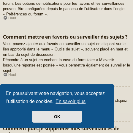
forum. Les options de notifications pour les favoris et les surveillances
peuvent être configurées depuis le panneau de l’utilisateur dans l’onglet
« Préférences du forum ».
Haut
Comment mettre en favoris ou surveiller des sujets ?
Vous pouvez ajouter aux favoris ou surveiller un sujet en cliquant sur le
lien approprié dans le menu « Outils de sujet », souvent placé en haut et
en bas du sujet de discussion.
Répondre à un sujet en cochant la case du formulaire « M’avertir
lorsqu’une réponse est postée » vous permettra également de surveiller le
sujet.
Haut
Comment surveiller des forums ?
En poursuivant votre navigation, vous acceptez
Pour surveiller un forum en particulier, une fois entré sur celui-ci, cliquez
l’utilisation de cookies.
En savoir plus
sur le lien « Surveiller ce forum » qui se trouve en bas de page.
Haut
OK
Comment puis-je supprimer mes surveillances de