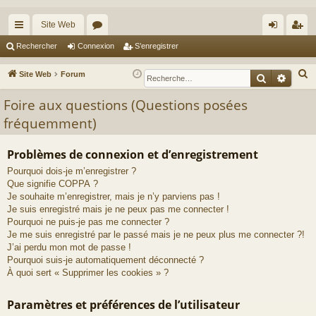
Site Web
cc
or
on
’e
Rechercher
Connexion
S’enregistrer
ès
u
ne
nr
R
Site Web
Forum
Recherche
Reche
ra
m
xi
eg
e
Foire aux questions (Questions posées
c
pi
s
on
ist
fréquemment)
h
de
re
e
r
r
Problèmes de connexion et d’enregistrement
c
Pourquoi dois-je m’enregistrer ?
h
Que signifie COPPA ?
Je souhaite m’enregistrer, mais je n’y parviens pas !
e
Je suis enregistré mais je ne peux pas me connecter !
r
Pourquoi ne puis-je pas me connecter ?
Je me suis enregistré par le passé mais je ne peux plus me connecter ?!
J’ai perdu mon mot de passe !
Pourquoi suis-je automatiquement déconnecté ?
À quoi sert « Supprimer les cookies » ?
Paramètres et préférences de l’utilisateur