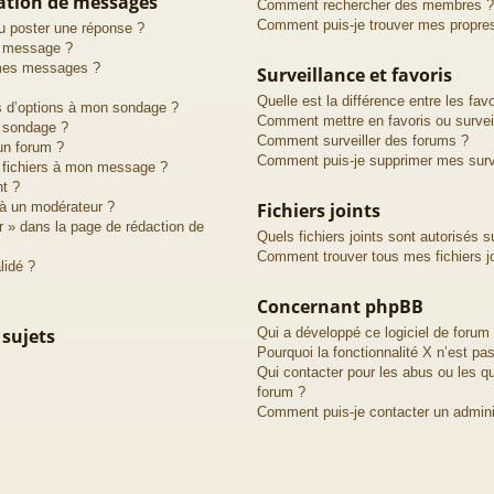
cation de messages
Comment rechercher des membres ?
Comment puis-je trouver mes propre
u poster une réponse ?
n message ?
 mes messages ?
Surveillance et favoris
Quelle est la différence entre les favo
us d’options à mon sondage ?
Comment mettre en favoris ou surveil
 sondage ?
Comment surveiller des forums ?
un forum ?
Comment puis-je supprimer mes surve
s fichiers à mon message ?
nt ?
à un modérateur ?
Fichiers joints
r » dans la page de rédaction de
Quels fichiers joints sont autorisés s
Comment trouver tous mes fichiers jo
lidé ?
Concernant phpBB
 sujets
Qui a développé ce logiciel de forum
Pourquoi la fonctionnalité X n’est pas
Qui contacter pour les abus ou les q
forum ?
Comment puis-je contacter un admini