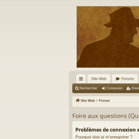
Site Web
Forums
cc
Rechercher
Connexion
S’enr
ès
Site Web
Forum
ra
Foire aux questions (Q
pi
de
Problèmes de connexion e
Pourquoi dois-je m’enregistrer ?