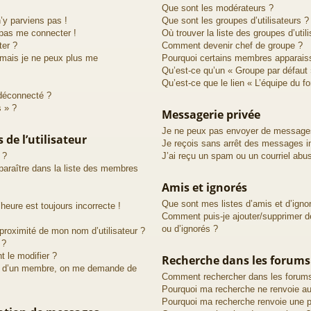
Que sont les modérateurs ?
n’y parviens pas !
Que sont les groupes d’utilisateurs ?
 pas me connecter !
Où trouver la liste des groupes d’util
ter ?
Comment devenir chef de groupe ?
 mais je ne peux plus me
Pourquoi certains membres apparaiss
Qu’est-ce qu’un « Groupe par défaut 
Qu’est-ce que le lien « L’équipe du f
déconnecté ?
s » ?
Messagerie privée
Je ne peux pas envoyer de messages
de l’utilisateur
Je reçois sans arrêt des messages in
 ?
J’ai reçu un spam ou un courriel abu
raître dans la liste des membres
Amis et ignorés
Que sont mes listes d’amis et d’igno
heure est toujours incorrecte !
Comment puis-je ajouter/supprimer de
ou d’ignorés ?
proximité de mon nom d’utilisateur ?
 ?
 le modifier ?
Recherche dans les forums
d’un membre, on me demande de
Comment rechercher dans les forum
Pourquoi ma recherche ne renvoie au
Pourquoi ma recherche renvoie une p