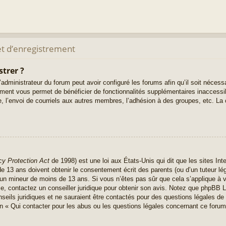
t d’enregistrement
strer ?
administrateur du forum peut avoir configuré les forums afin qu’il soit nécess
rement vous permet de bénéficier de fonctionnalités supplémentaires inaccess
, l’envoi de courriels aux autres membres, l’adhésion à des groupes, etc. La 
cy Protection Act
de 1998) est une loi aux États-Unis qui dit que les sites Inte
 13 ans doivent obtenir le consentement écrit des parents (ou d’un tuteur lég
r un mineur de moins de 13 ans. Si vous n’êtes pas sûr que cela s’applique à 
ce, contactez un conseiller juridique pour obtenir son avis. Notez que phpBB L
seils juridiques et ne sauraient être contactés pour des questions légales de 
n « Qui contacter pour les abus ou les questions légales concernant ce forum