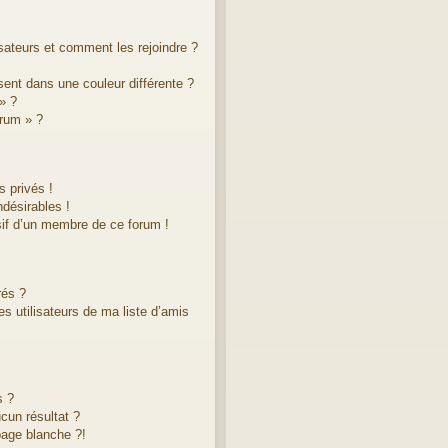
isateurs et comment les rejoindre ?
ent dans une couleur différente ?
» ?
orum » ?
 privés !
désirables !
sif d’un membre de ce forum !
rés ?
s utilisateurs de ma liste d’amis
s ?
cun résultat ?
age blanche ?!