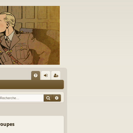
A
FA
on
’e
Q
ne
nr
Rechercher
Recherche avancée
xi
eg
on
ist
re
groupes
r