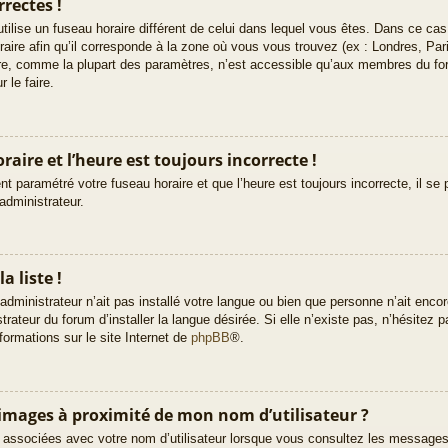
rectes !
e utilise un fuseau horaire différent de celui dans lequel vous êtes. Dans ce c
raire afin qu’il corresponde à la zone où vous vous trouvez (ex : Londres, Pa
ire, comme la plupart des paramètres, n’est accessible qu’aux membres du fo
 le faire.
aire et l’heure est toujours incorrecte !
t paramétré votre fuseau horaire et que l’heure est toujours incorrecte, il se 
administrateur.
a liste !
’administrateur n’ait pas installé votre langue ou bien que personne n’ait enc
teur du forum d’installer la langue désirée. Si elle n’existe pas, n’hésitez p
formations sur le site Internet de
phpBB
®.
images à proximité de mon nom d’utilisateur ?
 associées avec votre nom d’utilisateur lorsque vous consultez les messages d