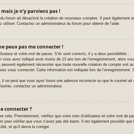
 mais je n’y parviens pas !
 du forum ait désactivé la création de nouveaux comptes. Il peut également avo
 utiliser. Contactez un administrateur du forum pour obtenir de l’aide.
 ne peux pas me connecter !
lisateur et votre mot de passe. S’ils sont corrects, il y a deux possibilités :
i vous avez indiqué avoir moins de 13 ans lors de l’enregistrement, alors vous
ms peuvent également nécessiter que toute nouvelle création de compte soit 
iez vous connecter. Cette information est indiquée lors de l’enregistrement. S
 il se peut que vous ayez fourni une adresse incorrecte ou que le courriel ait ét
fournie, contactez un administrateur.
me connecter ?
er cela. Premièrement, vérifiez que votre nom d’utilisateur et votre mot de pas
 pour vérifier que vous n’avez pas été banni. Il est également possible que le 
té, et qu’il devra la corriger.