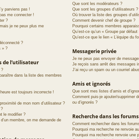
Que sont les modérateurs ?
n’y parviens pas !
Que sont les groupes d’utilisateurs ?
 pas me connecter !
Où trouver la liste des groupes d’util
ter ?
Comment devenir chef de groupe ?
 mais je ne peux plus me
Pourquoi certains membres apparaiss
Qu’est-ce qu’un « Groupe par défaut 
Qu’est-ce que le lien « L’équipe du f
déconnecté ?
s » ?
Messagerie privée
Je ne peux pas envoyer de messages
de l’utilisateur
Je reçois sans arrêt des messages in
 ?
J’ai reçu un spam ou un courriel abu
raître dans la liste des membres
Amis et ignorés
Que sont mes listes d’amis et d’igno
heure est toujours incorrecte !
Comment puis-je ajouter/supprimer de
ou d’ignorés ?
proximité de mon nom d’utilisateur ?
 ?
 le modifier ?
Recherche dans les forums
d’un membre, on me demande de
Comment rechercher dans les forum
Pourquoi ma recherche ne renvoie au
Pourquoi ma recherche renvoie une p