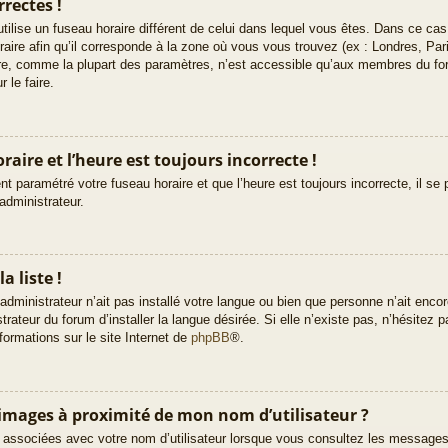
rectes !
e utilise un fuseau horaire différent de celui dans lequel vous êtes. Dans ce c
raire afin qu’il corresponde à la zone où vous vous trouvez (ex : Londres, Pa
ire, comme la plupart des paramètres, n’est accessible qu’aux membres du fo
 le faire.
aire et l’heure est toujours incorrecte !
t paramétré votre fuseau horaire et que l’heure est toujours incorrecte, il se 
administrateur.
a liste !
’administrateur n’ait pas installé votre langue ou bien que personne n’ait enc
teur du forum d’installer la langue désirée. Si elle n’existe pas, n’hésitez p
formations sur le site Internet de
phpBB
®.
images à proximité de mon nom d’utilisateur ?
 associées avec votre nom d’utilisateur lorsque vous consultez les messages d