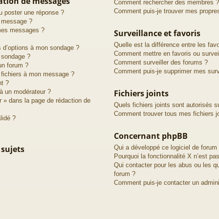
cation de messages
Comment rechercher des membres ?
Comment puis-je trouver mes propre
u poster une réponse ?
n message ?
 mes messages ?
Surveillance et favoris
Quelle est la différence entre les favo
us d’options à mon sondage ?
Comment mettre en favoris ou surveil
 sondage ?
Comment surveiller des forums ?
un forum ?
Comment puis-je supprimer mes surve
s fichiers à mon message ?
nt ?
à un modérateur ?
Fichiers joints
r » dans la page de rédaction de
Quels fichiers joints sont autorisés s
Comment trouver tous mes fichiers jo
lidé ?
Concernant phpBB
 sujets
Qui a développé ce logiciel de forum
Pourquoi la fonctionnalité X n’est pas
Qui contacter pour les abus ou les q
forum ?
Comment puis-je contacter un admini