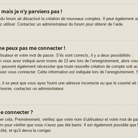
 mais je n’y parviens pas !
 du forum ait désactivé la création de nouveaux comptes. Il peut également avo
 utiliser. Contactez un administrateur du forum pour obtenir de l’aide.
 ne peux pas me connecter !
lisateur et votre mot de passe. S’ils sont corrects, il y a deux possibilités :
i vous avez indiqué avoir moins de 13 ans lors de l’enregistrement, alors vous
ms peuvent également nécessiter que toute nouvelle création de compte soit 
iez vous connecter. Cette information est indiquée lors de l’enregistrement. S
 il se peut que vous ayez fourni une adresse incorrecte ou que le courriel ait ét
fournie, contactez un administrateur.
me connecter ?
er cela. Premièrement, vérifiez que votre nom d’utilisateur et votre mot de pas
 pour vérifier que vous n’avez pas été banni. Il est également possible que le 
té, et qu’il devra la corriger.