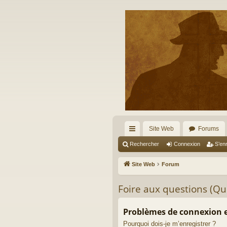
Site Web
Forums
cc
Rechercher
Connexion
S’enr
ès
Site Web
Forum
ra
Foire aux questions (Q
pi
de
Problèmes de connexion e
Pourquoi dois-je m’enregistrer ?