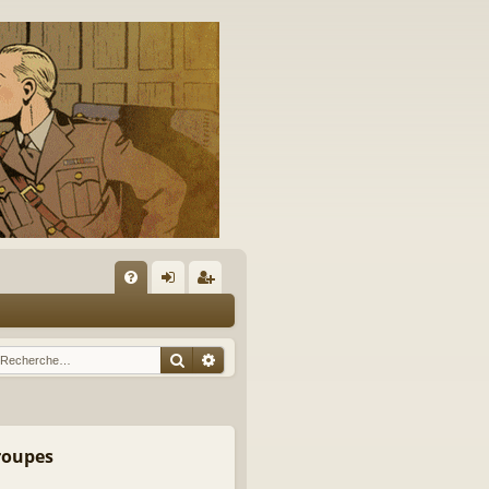
A
FA
on
’e
Q
ne
nr
Rechercher
Recherche avancée
xi
eg
on
ist
re
groupes
r