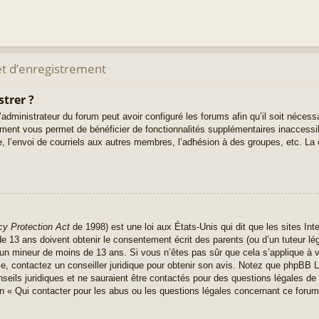
t d’enregistrement
strer ?
administrateur du forum peut avoir configuré les forums afin qu’il soit nécess
rement vous permet de bénéficier de fonctionnalités supplémentaires inaccess
, l’envoi de courriels aux autres membres, l’adhésion à des groupes, etc. La 
cy Protection Act
de 1998) est une loi aux États-Unis qui dit que les sites Inte
 13 ans doivent obtenir le consentement écrit des parents (ou d’un tuteur lég
r un mineur de moins de 13 ans. Si vous n’êtes pas sûr que cela s’applique à 
ce, contactez un conseiller juridique pour obtenir son avis. Notez que phpBB L
seils juridiques et ne sauraient être contactés pour des questions légales de 
n « Qui contacter pour les abus ou les questions légales concernant ce forum