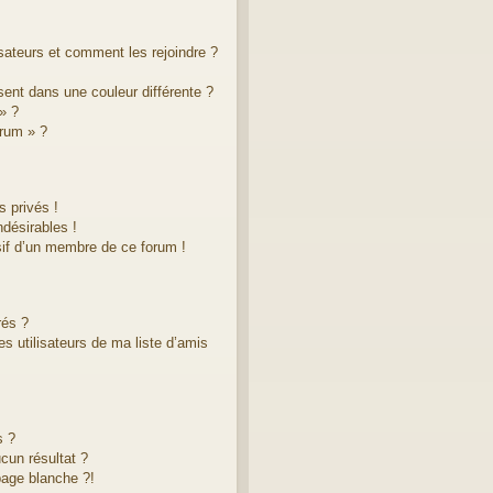
isateurs et comment les rejoindre ?
ent dans une couleur différente ?
» ?
orum » ?
 privés !
désirables !
sif d’un membre de ce forum !
rés ?
s utilisateurs de ma liste d’amis
s ?
cun résultat ?
age blanche ?!