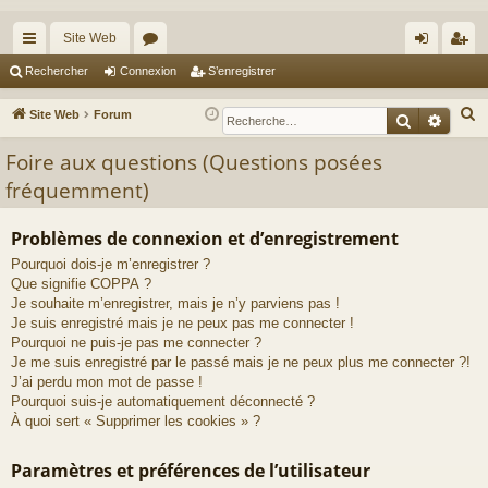
Site Web
cc
or
on
’e
Rechercher
Connexion
S’enregistrer
ès
u
ne
nr
R
Site Web
Forum
Recherche
Reche
ra
m
xi
eg
e
Foire aux questions (Questions posées
c
pi
s
on
ist
fréquemment)
h
de
re
e
r
r
Problèmes de connexion et d’enregistrement
c
Pourquoi dois-je m’enregistrer ?
h
Que signifie COPPA ?
Je souhaite m’enregistrer, mais je n’y parviens pas !
e
Je suis enregistré mais je ne peux pas me connecter !
r
Pourquoi ne puis-je pas me connecter ?
Je me suis enregistré par le passé mais je ne peux plus me connecter ?!
J’ai perdu mon mot de passe !
Pourquoi suis-je automatiquement déconnecté ?
À quoi sert « Supprimer les cookies » ?
Paramètres et préférences de l’utilisateur