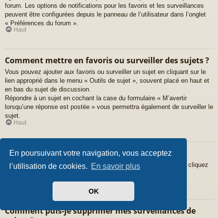
forum. Les options de notifications pour les favoris et les surveillances
peuvent être configurées depuis le panneau de l’utilisateur dans l’onglet
« Préférences du forum ».
Haut
Comment mettre en favoris ou surveiller des sujets ?
Vous pouvez ajouter aux favoris ou surveiller un sujet en cliquant sur le
lien approprié dans le menu « Outils de sujet », souvent placé en haut et
en bas du sujet de discussion.
Répondre à un sujet en cochant la case du formulaire « M’avertir
lorsqu’une réponse est postée » vous permettra également de surveiller le
sujet.
Haut
Comment surveiller des forums ?
En poursuivant votre navigation, vous acceptez
Pour surveiller un forum en particulier, une fois entré sur celui-ci, cliquez
l’utilisation de cookies.
En savoir plus
sur le lien « Surveiller ce forum » qui se trouve en bas de page.
Haut
OK
Comment puis-je supprimer mes surveillances de