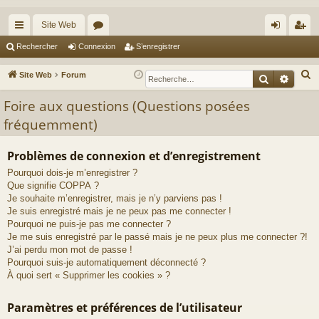
Site Web
cc
or
on
’e
Rechercher
Connexion
S’enregistrer
ès
u
ne
nr
R
Site Web
Forum
Recherche
Reche
ra
m
xi
eg
e
Foire aux questions (Questions posées
c
pi
s
on
ist
fréquemment)
h
de
re
e
r
r
Problèmes de connexion et d’enregistrement
c
Pourquoi dois-je m’enregistrer ?
h
Que signifie COPPA ?
Je souhaite m’enregistrer, mais je n’y parviens pas !
e
Je suis enregistré mais je ne peux pas me connecter !
r
Pourquoi ne puis-je pas me connecter ?
Je me suis enregistré par le passé mais je ne peux plus me connecter ?!
J’ai perdu mon mot de passe !
Pourquoi suis-je automatiquement déconnecté ?
À quoi sert « Supprimer les cookies » ?
Paramètres et préférences de l’utilisateur