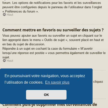
forum. Les options de notifications pour les favoris et les surveillances
peuvent être configurées depuis le panneau de l’utilisateur dans l’onglet
« Préférences du forum ».
Haut
Comment mettre en favoris ou surveiller des sujets ?
Vous pouvez ajouter aux favoris ou surveiller un sujet en cliquant sur le
lien approprié dans le menu « Outils de sujet », souvent placé en haut et
en bas du sujet de discussion.
Répondre à un sujet en cochant la case du formulaire « M’avertir
lorsqu’une réponse est postée » vous permettra également de surveiller le
sujet.
Haut
Comment surveiller des forums ?
En poursuivant votre navigation, vous acceptez
Pour surveiller un forum en particulier, une fois entré sur celui-ci, cliquez
l’utilisation de cookies.
En savoir plus
sur le lien « Surveiller ce forum » qui se trouve en bas de page.
Haut
OK
Comment puis-je supprimer mes surveillances de