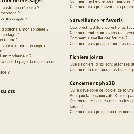
cation de messages
Comment rechercher des membres ?
Comment puis-je trouver mes propre
u poster une réponse ?
n message ?
 mes messages ?
Surveillance et favoris
Quelle est la différence entre les favo
us d’options à mon sondage ?
Comment mettre en favoris ou surveil
 sondage ?
Comment surveiller des forums ?
un forum ?
Comment puis-je supprimer mes surve
s fichiers à mon message ?
nt ?
à un modérateur ?
Fichiers joints
r » dans la page de rédaction de
Quels fichiers joints sont autorisés s
Comment trouver tous mes fichiers jo
lidé ?
Concernant phpBB
 sujets
Qui a développé ce logiciel de forum
Pourquoi la fonctionnalité X n’est pas
Qui contacter pour les abus ou les q
forum ?
Comment puis-je contacter un admini