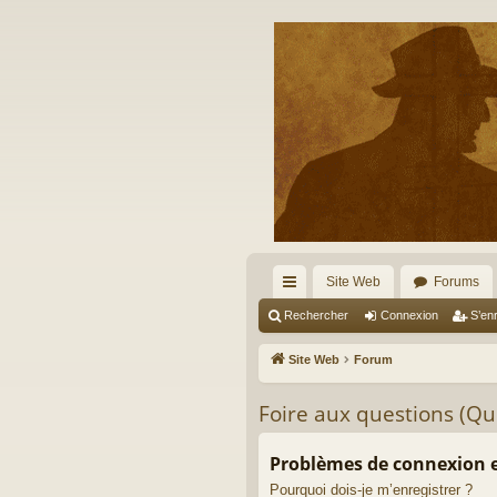
Site Web
Forums
cc
Rechercher
Connexion
S’enr
ès
Site Web
Forum
ra
Foire aux questions (Q
pi
de
Problèmes de connexion e
Pourquoi dois-je m’enregistrer ?