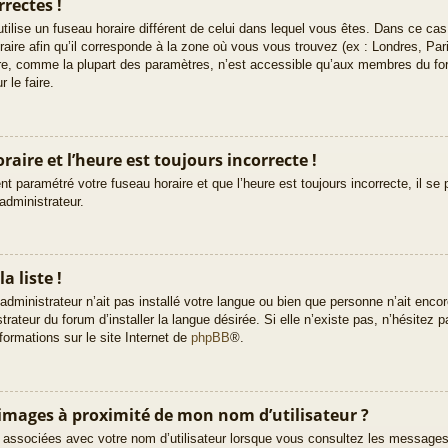
rectes !
e utilise un fuseau horaire différent de celui dans lequel vous êtes. Dans ce c
raire afin qu’il corresponde à la zone où vous vous trouvez (ex : Londres, Pa
ire, comme la plupart des paramètres, n’est accessible qu’aux membres du fo
 le faire.
aire et l’heure est toujours incorrecte !
t paramétré votre fuseau horaire et que l’heure est toujours incorrecte, il se 
administrateur.
a liste !
’administrateur n’ait pas installé votre langue ou bien que personne n’ait enc
teur du forum d’installer la langue désirée. Si elle n’existe pas, n’hésitez p
formations sur le site Internet de
phpBB
®.
images à proximité de mon nom d’utilisateur ?
 associées avec votre nom d’utilisateur lorsque vous consultez les messages d