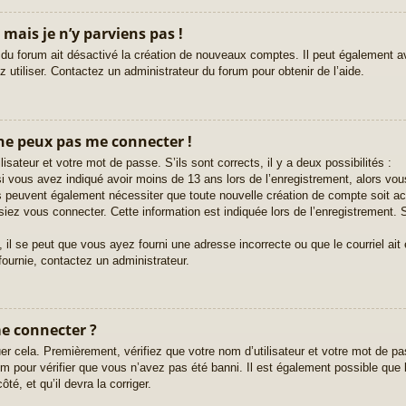
 mais je n’y parviens pas !
 du forum ait désactivé la création de nouveaux comptes. Il peut également avo
 utiliser. Contactez un administrateur du forum pour obtenir de l’aide.
 ne peux pas me connecter !
lisateur et votre mot de passe. S’ils sont corrects, il y a deux possibilités :
i vous avez indiqué avoir moins de 13 ans lors de l’enregistrement, alors vous
ms peuvent également nécessiter que toute nouvelle création de compte soit 
iez vous connecter. Cette information est indiquée lors de l’enregistrement. S
 il se peut que vous ayez fourni une adresse incorrecte ou que le courriel ait ét
fournie, contactez un administrateur.
me connecter ?
er cela. Premièrement, vérifiez que votre nom d’utilisateur et votre mot de pas
 pour vérifier que vous n’avez pas été banni. Il est également possible que le 
té, et qu’il devra la corriger.