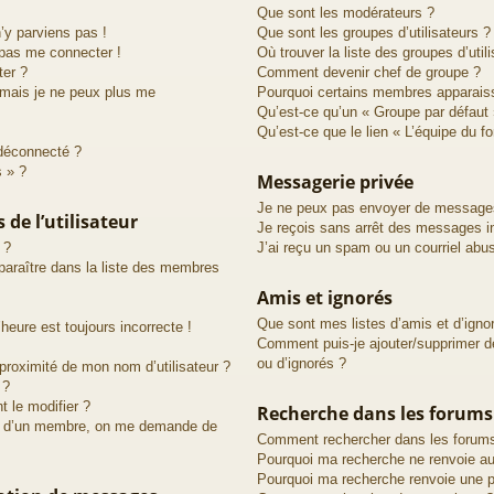
Que sont les modérateurs ?
n’y parviens pas !
Que sont les groupes d’utilisateurs ?
 pas me connecter !
Où trouver la liste des groupes d’util
ter ?
Comment devenir chef de groupe ?
 mais je ne peux plus me
Pourquoi certains membres apparaiss
Qu’est-ce qu’un « Groupe par défaut 
Qu’est-ce que le lien « L’équipe du f
déconnecté ?
s » ?
Messagerie privée
Je ne peux pas envoyer de messages
de l’utilisateur
Je reçois sans arrêt des messages in
 ?
J’ai reçu un spam ou un courriel abu
raître dans la liste des membres
Amis et ignorés
Que sont mes listes d’amis et d’igno
heure est toujours incorrecte !
Comment puis-je ajouter/supprimer de
ou d’ignorés ?
proximité de mon nom d’utilisateur ?
 ?
 le modifier ?
Recherche dans les forums
d’un membre, on me demande de
Comment rechercher dans les forum
Pourquoi ma recherche ne renvoie au
Pourquoi ma recherche renvoie une p