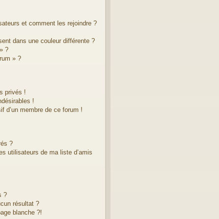
isateurs et comment les rejoindre ?
ent dans une couleur différente ?
» ?
orum » ?
 privés !
désirables !
sif d’un membre de ce forum !
rés ?
s utilisateurs de ma liste d’amis
s ?
cun résultat ?
age blanche ?!