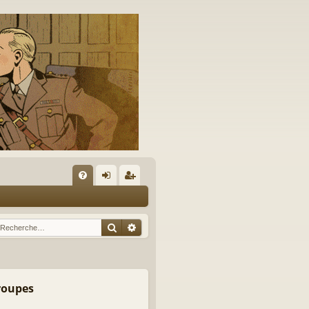
A
FA
on
’e
Q
ne
nr
Rechercher
Recherche avancée
xi
eg
on
ist
re
groupes
r