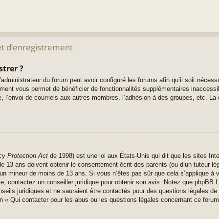
t d’enregistrement
strer ?
administrateur du forum peut avoir configuré les forums afin qu’il soit nécess
rement vous permet de bénéficier de fonctionnalités supplémentaires inaccess
, l’envoi de courriels aux autres membres, l’adhésion à des groupes, etc. La 
cy Protection Act
de 1998) est une loi aux États-Unis qui dit que les sites Inte
 13 ans doivent obtenir le consentement écrit des parents (ou d’un tuteur lég
r un mineur de moins de 13 ans. Si vous n’êtes pas sûr que cela s’applique à 
ce, contactez un conseiller juridique pour obtenir son avis. Notez que phpBB L
seils juridiques et ne sauraient être contactés pour des questions légales de 
n « Qui contacter pour les abus ou les questions légales concernant ce forum