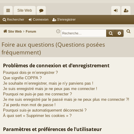
Site Web
cc
or
on
’e
Rechercher
Connexion
S’enregistrer
ès
u
ne
nr
R
Site Web
Forum
Recherche
Reche
ra
m
xi
eg
e
Foire aux questions (Questions posées
c
pi
s
on
ist
fréquemment)
h
de
re
e
r
r
Problèmes de connexion et d’enregistrement
c
Pourquoi dois-je m’enregistrer ?
h
Que signifie COPPA ?
Je souhaite m’enregistrer, mais je n’y parviens pas !
e
Je suis enregistré mais je ne peux pas me connecter !
r
Pourquoi ne puis-je pas me connecter ?
Je me suis enregistré par le passé mais je ne peux plus me connecter ?!
J’ai perdu mon mot de passe !
Pourquoi suis-je automatiquement déconnecté ?
À quoi sert « Supprimer les cookies » ?
Paramètres et préférences de l’utilisateur