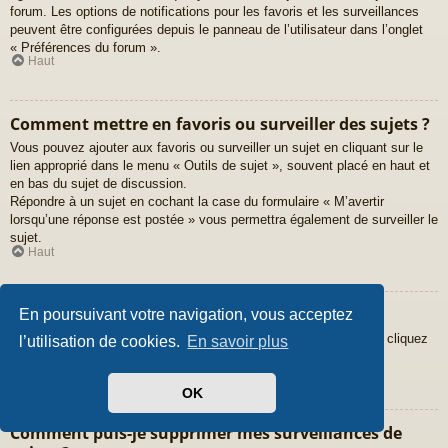
forum. Les options de notifications pour les favoris et les surveillances
peuvent être configurées depuis le panneau de l’utilisateur dans l’onglet
« Préférences du forum ».
Haut
Comment mettre en favoris ou surveiller des sujets ?
Vous pouvez ajouter aux favoris ou surveiller un sujet en cliquant sur le
lien approprié dans le menu « Outils de sujet », souvent placé en haut et
en bas du sujet de discussion.
Répondre à un sujet en cochant la case du formulaire « M’avertir
lorsqu’une réponse est postée » vous permettra également de surveiller le
sujet.
Haut
Comment surveiller des forums ?
En poursuivant votre navigation, vous acceptez
Pour surveiller un forum en particulier, une fois entré sur celui-ci, cliquez
l’utilisation de cookies.
En savoir plus
sur le lien « Surveiller ce forum » qui se trouve en bas de page.
Haut
OK
Comment puis-je supprimer mes surveillances de