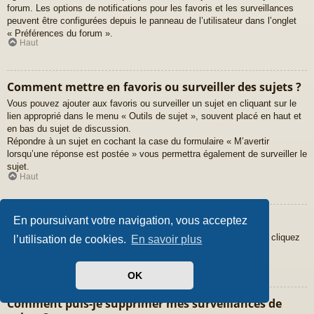
forum. Les options de notifications pour les favoris et les surveillances
peuvent être configurées depuis le panneau de l’utilisateur dans l’onglet
« Préférences du forum ».
Haut
Comment mettre en favoris ou surveiller des sujets ?
Vous pouvez ajouter aux favoris ou surveiller un sujet en cliquant sur le
lien approprié dans le menu « Outils de sujet », souvent placé en haut et
en bas du sujet de discussion.
Répondre à un sujet en cochant la case du formulaire « M’avertir
lorsqu’une réponse est postée » vous permettra également de surveiller le
sujet.
Haut
Comment surveiller des forums ?
En poursuivant votre navigation, vous acceptez
Pour surveiller un forum en particulier, une fois entré sur celui-ci, cliquez
l’utilisation de cookies.
En savoir plus
sur le lien « Surveiller ce forum » qui se trouve en bas de page.
Haut
OK
Comment puis-je supprimer mes surveillances de