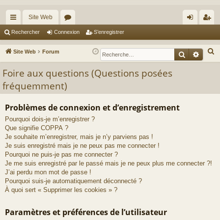
Site Web
cc
or
on
’e
Rechercher
Connexion
S’enregistrer
ès
u
ne
nr
R
Site Web
Forum
Recherche
Reche
ra
m
xi
eg
e
Foire aux questions (Questions posées
c
pi
s
on
ist
fréquemment)
h
de
re
e
r
r
Problèmes de connexion et d’enregistrement
c
Pourquoi dois-je m’enregistrer ?
h
Que signifie COPPA ?
Je souhaite m’enregistrer, mais je n’y parviens pas !
e
Je suis enregistré mais je ne peux pas me connecter !
r
Pourquoi ne puis-je pas me connecter ?
Je me suis enregistré par le passé mais je ne peux plus me connecter ?!
J’ai perdu mon mot de passe !
Pourquoi suis-je automatiquement déconnecté ?
À quoi sert « Supprimer les cookies » ?
Paramètres et préférences de l’utilisateur