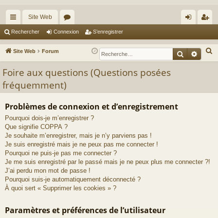
Site Web
cc
or
on
’e
Rechercher
Connexion
S’enregistrer
ès
u
ne
nr
R
Site Web
Forum
Recherche
Reche
ra
m
xi
eg
e
Foire aux questions (Questions posées
c
pi
s
on
ist
fréquemment)
h
de
re
e
r
r
Problèmes de connexion et d’enregistrement
c
Pourquoi dois-je m’enregistrer ?
h
Que signifie COPPA ?
Je souhaite m’enregistrer, mais je n’y parviens pas !
e
Je suis enregistré mais je ne peux pas me connecter !
r
Pourquoi ne puis-je pas me connecter ?
Je me suis enregistré par le passé mais je ne peux plus me connecter ?!
J’ai perdu mon mot de passe !
Pourquoi suis-je automatiquement déconnecté ?
À quoi sert « Supprimer les cookies » ?
Paramètres et préférences de l’utilisateur