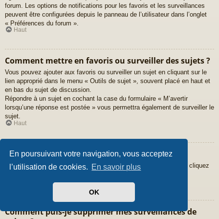
forum. Les options de notifications pour les favoris et les surveillances
peuvent être configurées depuis le panneau de l’utilisateur dans l’onglet
« Préférences du forum ».
Haut
Comment mettre en favoris ou surveiller des sujets ?
Vous pouvez ajouter aux favoris ou surveiller un sujet en cliquant sur le
lien approprié dans le menu « Outils de sujet », souvent placé en haut et
en bas du sujet de discussion.
Répondre à un sujet en cochant la case du formulaire « M’avertir
lorsqu’une réponse est postée » vous permettra également de surveiller le
sujet.
Haut
Comment surveiller des forums ?
En poursuivant votre navigation, vous acceptez
Pour surveiller un forum en particulier, une fois entré sur celui-ci, cliquez
l’utilisation de cookies.
En savoir plus
sur le lien « Surveiller ce forum » qui se trouve en bas de page.
Haut
OK
Comment puis-je supprimer mes surveillances de