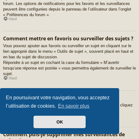
forum. Les options de notifications pour les favoris et les surveillances
peuvent être configurées depuis le panneau de l’utilisateur dans l’onglet
« Préférences du forum ».
Haut
Comment mettre en favoris ou surveiller des sujets ?
Vous pouvez ajouter aux favoris ou surveiller un sujet en cliquant sur le
lien approprié dans le menu « Outils de sujet », souvent placé en haut et
en bas du sujet de discussion.
Répondre à un sujet en cochant la case du formulaire « M’avertir
lorsqu’une réponse est postée » vous permettra également de surveiller le
sujet.
Haut
Comment surveiller des forums ?
En poursuivant votre navigation, vous acceptez
Pour surveiller un forum en particulier, une fois entré sur celui-ci, cliquez
l’utilisation de cookies.
En savoir plus
sur le lien « Surveiller ce forum » qui se trouve en bas de page.
Haut
OK
Comment puis-je supprimer mes surveillances de