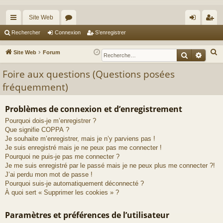
Site Web
cc
or
on
’e
Rechercher
Connexion
S’enregistrer
ès
u
ne
nr
R
Site Web
Forum
Recherche
Reche
ra
m
xi
eg
e
Foire aux questions (Questions posées
c
pi
s
on
ist
fréquemment)
h
de
re
e
r
r
Problèmes de connexion et d’enregistrement
c
Pourquoi dois-je m’enregistrer ?
h
Que signifie COPPA ?
Je souhaite m’enregistrer, mais je n’y parviens pas !
e
Je suis enregistré mais je ne peux pas me connecter !
r
Pourquoi ne puis-je pas me connecter ?
Je me suis enregistré par le passé mais je ne peux plus me connecter ?!
J’ai perdu mon mot de passe !
Pourquoi suis-je automatiquement déconnecté ?
À quoi sert « Supprimer les cookies » ?
Paramètres et préférences de l’utilisateur