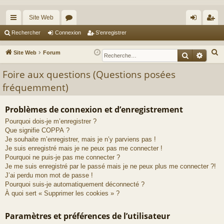
Site Web
cc
or
on
’e
Rechercher
Connexion
S’enregistrer
ès
u
ne
nr
R
Site Web
Forum
Recherche
Reche
ra
m
xi
eg
e
Foire aux questions (Questions posées
c
pi
s
on
ist
fréquemment)
h
de
re
e
r
r
Problèmes de connexion et d’enregistrement
c
Pourquoi dois-je m’enregistrer ?
h
Que signifie COPPA ?
Je souhaite m’enregistrer, mais je n’y parviens pas !
e
Je suis enregistré mais je ne peux pas me connecter !
r
Pourquoi ne puis-je pas me connecter ?
Je me suis enregistré par le passé mais je ne peux plus me connecter ?!
J’ai perdu mon mot de passe !
Pourquoi suis-je automatiquement déconnecté ?
À quoi sert « Supprimer les cookies » ?
Paramètres et préférences de l’utilisateur