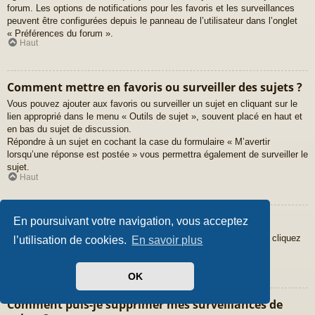
forum. Les options de notifications pour les favoris et les surveillances
peuvent être configurées depuis le panneau de l’utilisateur dans l’onglet
« Préférences du forum ».
Haut
Comment mettre en favoris ou surveiller des sujets ?
Vous pouvez ajouter aux favoris ou surveiller un sujet en cliquant sur le
lien approprié dans le menu « Outils de sujet », souvent placé en haut et
en bas du sujet de discussion.
Répondre à un sujet en cochant la case du formulaire « M’avertir
lorsqu’une réponse est postée » vous permettra également de surveiller le
sujet.
Haut
Comment surveiller des forums ?
En poursuivant votre navigation, vous acceptez
Pour surveiller un forum en particulier, une fois entré sur celui-ci, cliquez
l’utilisation de cookies.
En savoir plus
sur le lien « Surveiller ce forum » qui se trouve en bas de page.
Haut
OK
Comment puis-je supprimer mes surveillances de