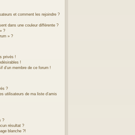
isateurs et comment les rejoindre ?
ent dans une couleur différente ?
» ?
orum » ?
 privés !
désirables !
sif d’un membre de ce forum !
rés ?
s utilisateurs de ma liste d’amis
s ?
cun résultat ?
age blanche ?!