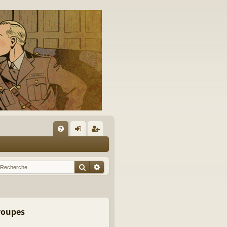
A
FA
on
’e
Q
ne
nr
Rechercher
Recherche avancée
xi
eg
on
ist
re
groupes
r