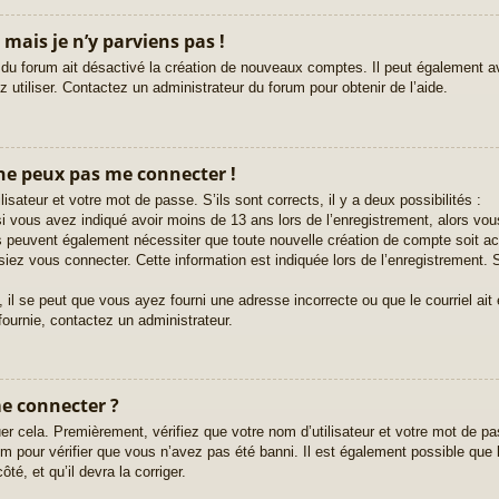
 mais je n’y parviens pas !
 du forum ait désactivé la création de nouveaux comptes. Il peut également avo
 utiliser. Contactez un administrateur du forum pour obtenir de l’aide.
 ne peux pas me connecter !
lisateur et votre mot de passe. S’ils sont corrects, il y a deux possibilités :
i vous avez indiqué avoir moins de 13 ans lors de l’enregistrement, alors vous
ms peuvent également nécessiter que toute nouvelle création de compte soit 
iez vous connecter. Cette information est indiquée lors de l’enregistrement. S
 il se peut que vous ayez fourni une adresse incorrecte ou que le courriel ait ét
fournie, contactez un administrateur.
me connecter ?
er cela. Premièrement, vérifiez que votre nom d’utilisateur et votre mot de pas
 pour vérifier que vous n’avez pas été banni. Il est également possible que le 
té, et qu’il devra la corriger.