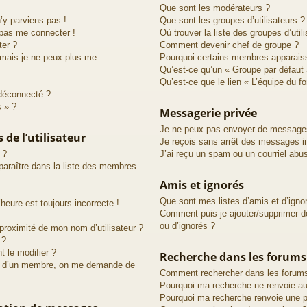
Que sont les modérateurs ?
n’y parviens pas !
Que sont les groupes d’utilisateurs ?
 pas me connecter !
Où trouver la liste des groupes d’util
ter ?
Comment devenir chef de groupe ?
 mais je ne peux plus me
Pourquoi certains membres apparaiss
Qu’est-ce qu’un « Groupe par défaut 
Qu’est-ce que le lien « L’équipe du f
déconnecté ?
s » ?
Messagerie privée
Je ne peux pas envoyer de messages
de l’utilisateur
Je reçois sans arrêt des messages in
 ?
J’ai reçu un spam ou un courriel abu
raître dans la liste des membres
Amis et ignorés
Que sont mes listes d’amis et d’igno
heure est toujours incorrecte !
Comment puis-je ajouter/supprimer de
ou d’ignorés ?
proximité de mon nom d’utilisateur ?
 ?
 le modifier ?
Recherche dans les forums
d’un membre, on me demande de
Comment rechercher dans les forum
Pourquoi ma recherche ne renvoie au
Pourquoi ma recherche renvoie une p