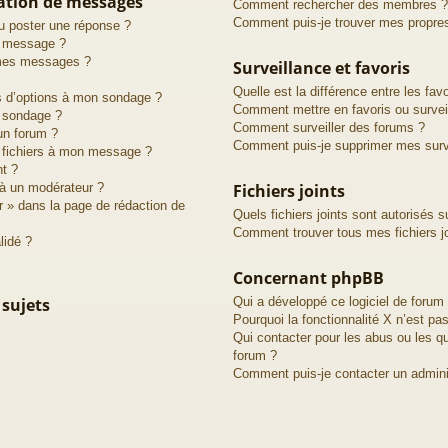
cation de messages
Comment rechercher des membres ?
Comment puis-je trouver mes propre
u poster une réponse ?
n message ?
 mes messages ?
Surveillance et favoris
Quelle est la différence entre les favo
us d’options à mon sondage ?
Comment mettre en favoris ou surveil
 sondage ?
Comment surveiller des forums ?
un forum ?
Comment puis-je supprimer mes surve
s fichiers à mon message ?
nt ?
à un modérateur ?
Fichiers joints
r » dans la page de rédaction de
Quels fichiers joints sont autorisés s
Comment trouver tous mes fichiers jo
lidé ?
Concernant phpBB
 sujets
Qui a développé ce logiciel de forum
Pourquoi la fonctionnalité X n’est pas
Qui contacter pour les abus ou les q
forum ?
Comment puis-je contacter un admini