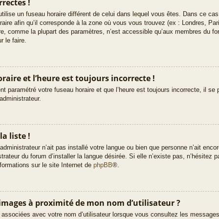
rectes !
e utilise un fuseau horaire différent de celui dans lequel vous êtes. Dans ce c
raire afin qu’il corresponde à la zone où vous vous trouvez (ex : Londres, Pa
ire, comme la plupart des paramètres, n’est accessible qu’aux membres du fo
 le faire.
aire et l’heure est toujours incorrecte !
t paramétré votre fuseau horaire et que l’heure est toujours incorrecte, il se 
administrateur.
a liste !
’administrateur n’ait pas installé votre langue ou bien que personne n’ait enc
teur du forum d’installer la langue désirée. Si elle n’existe pas, n’hésitez p
formations sur le site Internet de
phpBB
®.
images à proximité de mon nom d’utilisateur ?
 associées avec votre nom d’utilisateur lorsque vous consultez les messages d