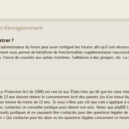
t d’enregistrement
strer ?
administrateur du forum peut avoir configuré les forums afin qu’il soit nécess
rement vous permet de bénéficier de fonctionnalités supplémentaires inaccess
, l’envoi de courriels aux autres membres, l’adhésion à des groupes, etc. La 
cy Protection Act
de 1998) est une loi aux États-Unis qui dit que les sites Inte
 13 ans doivent obtenir le consentement écrit des parents (ou d’un tuteur lég
r un mineur de moins de 13 ans. Si vous n’êtes pas sûr que cela s’applique à 
ce, contactez un conseiller juridique pour obtenir son avis. Notez que phpBB L
seils juridiques et ne sauraient être contactés pour des questions légales de 
n « Qui contacter pour les abus ou les questions légales concernant ce forum