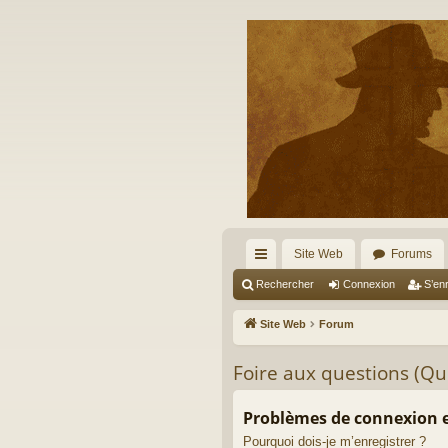
Site Web
Forums
cc
Rechercher
Connexion
S’enr
ès
Site Web
Forum
ra
Foire aux questions (Q
pi
de
Problèmes de connexion e
Pourquoi dois-je m’enregistrer ?