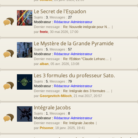
Le Secret de l'Espadon
Sujets
:
3
,
Messages
:
27
Modérateur :
Rédacteur-Administrateur
Dernier message :
Re: Nouvelle intégrale pour N…
par
freric
, 30 mai 2026, 17:00
Le Mystère de la Grande Pyramide
Sujets
:
5
,
Messages
:
57
Modérateur :
Rédacteur-Administrateur
Dernier message :
Re: l'Edition "Claude Lefranc…
par
alban
, 05 avr. 2026, 13:08
Les 3 formules du professeur Sato.
Sujets
:
5
,
Messages
:
79
Modérateur :
Rédacteur-Administrateur
Dernier message :
Re: Intégrale des 3 formules …
par
Georgevitch-Miloch
, 21 mai 2017, 20:57
Intégrale Jacobs
Sujets
:
1
,
Messages
:
8
Modérateur :
Rédacteur-Administrateur
Dernier message :
Re: Intégrale Jacobs
par
Prisoner
, 18 janv. 2025, 19:41