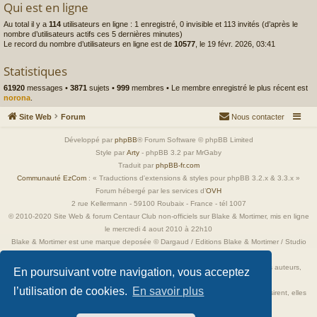
Qui est en ligne
Au total il y a
114
utilisateurs en ligne : 1 enregistré, 0 invisible et 113 invités (d’après le
nombre d’utilisateurs actifs ces 5 dernières minutes)
Le record du nombre d’utilisateurs en ligne est de
10577
, le 19 févr. 2026, 03:41
Statistiques
61920
messages •
3871
sujets •
999
membres • Le membre enregistré le plus récent est
norona
.
Site Web
Forum
Nous contacter
Développé par
phpBB
® Forum Software © phpBB Limited
Style par
Arty
- phpBB 3.2 par MrGaby
Traduit par
phpBB-fr.com
Communauté EzCom
: « Traductions d'extensions & styles pour phpBB 3.2.x & 3.3.x »
Forum hébergé par les services d’
OVH
2 rue Kellermann - 59100 Roubaix - France - tél 1007
© 2010-2020 Site Web & forum Centaur Club non-officiels sur Blake & Mortimer, mis en ligne
le mercredi 4 aout 2010 à 22h10
Blake & Mortimer est une marque deposée © Dargaud / Editions Blake & Mortimer / Studio
Jacobs
Toutes les images incluses dans ces pages sont la propriété exclusive de leurs auteurs,
En poursuivant votre navigation, vous acceptez
ayant droits et/ou éditeurs.
l’utilisation de cookies.
En savoir plus
Elles ne sont ici qu'à titre de référence ou d'illustration. Si les propriétaires le désirent, elles
seront retirées immédiatement.