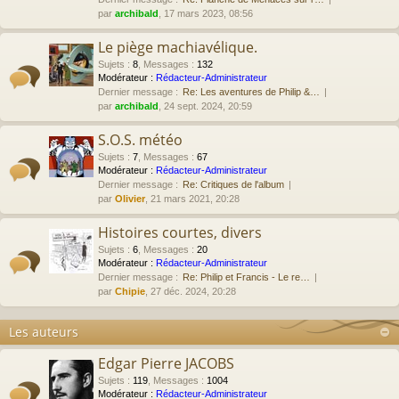
par
archibald
, 17 mars 2023, 08:56
Le piège machiavélique.
Sujets
:
8
,
Messages
:
132
Modérateur :
Rédacteur-Administrateur
Dernier message :
Re: Les aventures de Philip &…
par
archibald
, 24 sept. 2024, 20:59
S.O.S. météo
Sujets
:
7
,
Messages
:
67
Modérateur :
Rédacteur-Administrateur
Dernier message :
Re: Critiques de l'album
par
Olivier
, 21 mars 2021, 20:28
Histoires courtes, divers
Sujets
:
6
,
Messages
:
20
Modérateur :
Rédacteur-Administrateur
Dernier message :
Re: Philip et Francis - Le re…
par
Chipie
, 27 déc. 2024, 20:28
Les auteurs
Edgar Pierre JACOBS
Sujets
:
119
,
Messages
:
1004
Modérateur :
Rédacteur-Administrateur