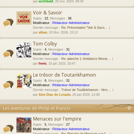
par
archibald
, 26 nov. 2024, 09:34
Voir & Savoir
Sujets
:
22
,
Messages
:
36
Modérateur :
Rédacteur-Administrateur
Dernier message :
Re: Présentation "Voir & Savo…
par
alban
, 02 févr. 2026, 15:13
Tom Colby
Sujets
:
4
,
Messages
:
31
Modérateur :
Rédacteur-Administrateur
Dernier message :
Re: planche 1: Ambiance Weste…
par
freric
, 10 juil. 2023, 20:47
Le trésor de Toutankhamon
Sujets
:
6
,
Messages
:
31
Modérateur :
Rédacteur-Administrateur
Dernier message :
Trésor de Toutânkhamon - Vers…
par
Alex Diaz de Losada
, 26 juin 2026, 12:08
Les aventures de Philip et Francis
Menaces sur l'empire
Sujets
:
5
,
Messages
:
27
Modérateur :
Rédacteur-Administrateur
Dernier message :
Re: Planche de Menaces sur l'…