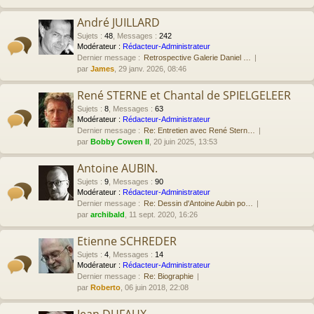
André JUILLARD
Sujets
:
48
,
Messages
:
242
Modérateur :
Rédacteur-Administrateur
Dernier message :
Retrospective Galerie Daniel …
par
James
, 29 janv. 2026, 08:46
René STERNE et Chantal de SPIELGELEER
Sujets
:
8
,
Messages
:
63
Modérateur :
Rédacteur-Administrateur
Dernier message :
Re: Entretien avec René Stern…
par
Bobby Cowen II
, 20 juin 2025, 13:53
Antoine AUBIN.
Sujets
:
9
,
Messages
:
90
Modérateur :
Rédacteur-Administrateur
Dernier message :
Re: Dessin d'Antoine Aubin po…
par
archibald
, 11 sept. 2020, 16:26
Etienne SCHREDER
Sujets
:
4
,
Messages
:
14
Modérateur :
Rédacteur-Administrateur
Dernier message :
Re: Biographie
par
Roberto
, 06 juin 2018, 22:08