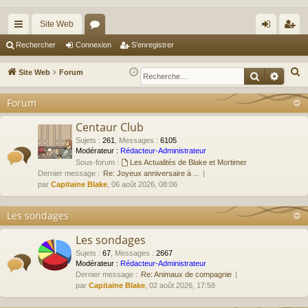
Site Web
cc
or
on
’e
Rechercher
Connexion
S’enregistrer
ès
u
ne
nr
R
Site Web
Forum
Recherche
Reche
ra
m
xi
eg
e
Forum
c
pi
s
on
ist
h
Centaur Club
de
re
e
Sujets
:
261
,
Messages
:
6105
r
r
Modérateur :
Rédacteur-Administrateur
Sous-forum :
Les Actualités de Blake et Mortimer
c
Dernier message :
Re: Joyeux anniversaire à ...
h
par
Capitaine Blake
, 06 août 2026, 08:06
e
r
Les sondages
Les sondages
Sujets
:
67
,
Messages
:
2667
Modérateur :
Rédacteur-Administrateur
Dernier message :
Re: Animaux de compagnie
par
Capitaine Blake
, 02 août 2026, 17:58