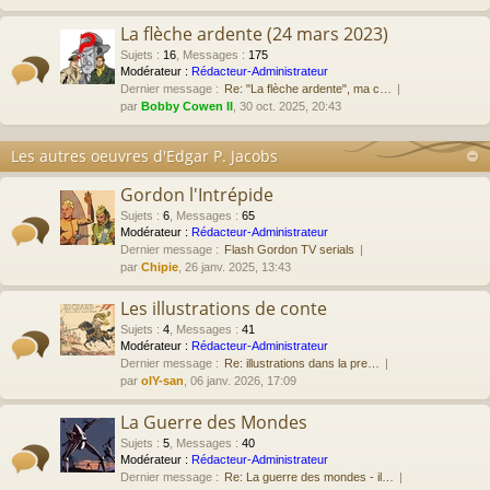
La flèche ardente (24 mars 2023)
Sujets
:
16
,
Messages
:
175
Modérateur :
Rédacteur-Administrateur
Dernier message :
Re: "La flèche ardente", ma c…
par
Bobby Cowen II
, 30 oct. 2025, 20:43
Les autres oeuvres d'Edgar P. Jacobs
Gordon l'Intrépide
Sujets
:
6
,
Messages
:
65
Modérateur :
Rédacteur-Administrateur
Dernier message :
Flash Gordon TV serials
par
Chipie
, 26 janv. 2025, 13:43
Les illustrations de conte
Sujets
:
4
,
Messages
:
41
Modérateur :
Rédacteur-Administrateur
Dernier message :
Re: illustrations dans la pre…
par
olY-san
, 06 janv. 2026, 17:09
La Guerre des Mondes
Sujets
:
5
,
Messages
:
40
Modérateur :
Rédacteur-Administrateur
Dernier message :
Re: La guerre des mondes - il…