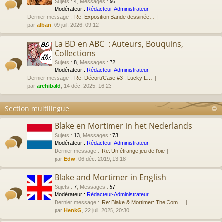
Sujets
:
4
,
Messages
:
56
Modérateur :
Rédacteur-Administrateur
Dernier message :
Re: Exposition Bande dessinée…
par
alban
, 09 juil. 2026, 09:12
La BD en ABC : Auteurs, Bouquins,
Collections
Sujets
:
8
,
Messages
:
72
Modérateur :
Rédacteur-Administrateur
Dernier message :
Re: Décorti'Case #3 : Lucky L…
par
archibald
, 14 déc. 2025, 16:23
Section multilingue
Blake en Mortimer in het Nederlands
Sujets
:
13
,
Messages
:
73
Modérateur :
Rédacteur-Administrateur
Dernier message :
Re: Un étrange jeu de l'oie
par
Edw
, 06 déc. 2019, 13:18
Blake and Mortimer in English
Sujets
:
7
,
Messages
:
57
Modérateur :
Rédacteur-Administrateur
Dernier message :
Re: Blake & Mortimer: The Com…
par
HenkG
, 22 juil. 2025, 20:30