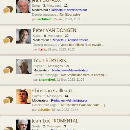
Jean DUFAUX
Sujets
:
3
,
Messages
:
12
Modérateur :
Rédacteur-Administrateur
Dernier message :
Re: Biographie
par
archibald
, 25 janv. 2023, 11:03
Peter VAN DONGEN
Sujets
:
6
,
Messages
:
32
Modérateur :
Rédacteur-Administrateur
Dernier message :
Vente de l'affiche "Les mystè…
par
freric
, 01 nov. 2023, 10:24
Teun BERSERIK
Sujets
:
6
,
Messages
:
29
Modérateur :
Rédacteur-Administrateur
Dernier message :
Re: Striphelden versus corona…
par
shamelord
, 11 févr. 2023, 11:03
Christian Cailleaux
Sujets
:
3
,
Messages
:
14
Modérateur :
Rédacteur-Administrateur
Dernier message :
Re: Christian Cailleaux parle…
par
ccharlie
, 16 avr. 2023, 21:45
Jean-Luc FROMENTAL
Sujets
:
2
,
Messages
:
3