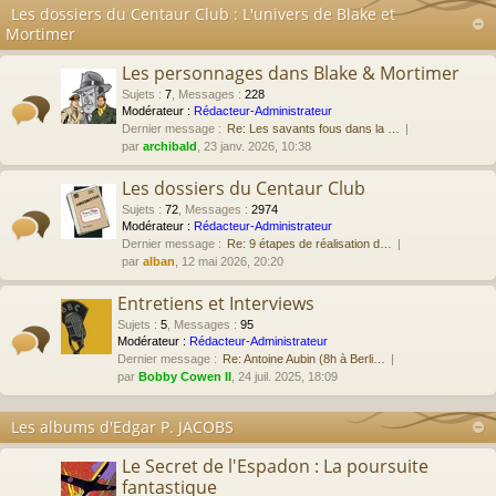
Les dossiers du Centaur Club : L'univers de Blake et
Mortimer
Les personnages dans Blake & Mortimer
Sujets
:
7
,
Messages
:
228
Modérateur :
Rédacteur-Administrateur
Dernier message :
Re: Les savants fous dans la …
par
archibald
, 23 janv. 2026, 10:38
Les dossiers du Centaur Club
Sujets
:
72
,
Messages
:
2974
Modérateur :
Rédacteur-Administrateur
Dernier message :
Re: 9 étapes de réalisation d…
par
alban
, 12 mai 2026, 20:20
Entretiens et Interviews
Sujets
:
5
,
Messages
:
95
Modérateur :
Rédacteur-Administrateur
Dernier message :
Re: Antoine Aubin (8h à Berli…
par
Bobby Cowen II
, 24 juil. 2025, 18:09
Les albums d'Edgar P. JACOBS
Le Secret de l'Espadon : La poursuite
fantastique