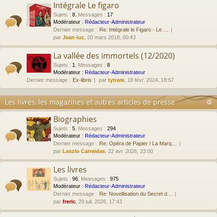
Intégrale Le figaro
Sujets
:
8
,
Messages
:
17
Modérateur :
Rédacteur-Administrateur
Dernier message :
Re: Intégrale le Figaro - Le …
par
Jean-luc
, 20 mars 2018, 00:43
La vallée des immortels (12/2020)
Sujets
:
1
,
Messages
:
8
Modérateur :
Rédacteur-Administrateur
Dernier message :
Ex-libris
par
tytram
, 18 févr. 2024, 18:57
Les livres, les magazines et autres articles de presse
Biographies
Sujets
:
5
,
Messages
:
294
Modérateur :
Rédacteur-Administrateur
Dernier message :
Re: Opéra de Papier / La Marq…
par
Laszlo Carreidas
, 22 avr. 2026, 23:00
Les livres
Sujets
:
96
,
Messages
:
975
Modérateur :
Rédacteur-Administrateur
Dernier message :
Re: Novellisation du Secret d…
par
freric
, 29 juil. 2026, 17:43