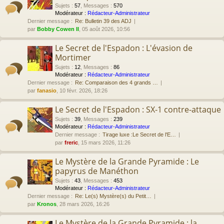
Sujets
:
57
,
Messages
:
570
Modérateur :
Rédacteur-Administrateur
Dernier message :
Re: Bulletin 39 des ADJ
par
Bobby Cowen II
, 05 août 2026, 10:56
Le Secret de l'Espadon : L'évasion de
Mortimer
Sujets
:
12
,
Messages
:
86
Modérateur :
Rédacteur-Administrateur
Dernier message :
Re: Comparaison des 4 grands …
par
fanasio
, 10 févr. 2026, 18:26
Le Secret de l'Espadon : SX-1 contre-attaque
Sujets
:
39
,
Messages
:
239
Modérateur :
Rédacteur-Administrateur
Dernier message :
Tirage luxe :Le Secret de l'E…
par
freric
, 15 mars 2026, 11:26
Le Mystère de la Grande Pyramide : Le
papyrus de Manéthon
Sujets
:
43
,
Messages
:
453
Modérateur :
Rédacteur-Administrateur
Dernier message :
Re: Le(s) Mystère(s) du Petit…
par
Kronos
, 28 mars 2026, 16:26
Le Mystère de la Grande Pyramide : la