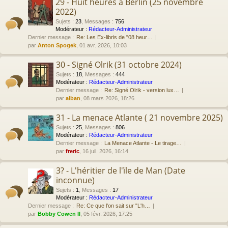
29 - Huit heures à Berlin (25 novembre
2022)
Sujets
:
23
,
Messages
:
756
Modérateur :
Rédacteur-Administrateur
Dernier message :
Re: Les Ex-libris de "08 heur…
par
Anton Spogek
, 01 avr. 2026, 10:03
30 - Signé Olrik (31 octobre 2024)
Sujets
:
18
,
Messages
:
444
Modérateur :
Rédacteur-Administrateur
Dernier message :
Re: Signé Olrik - version lux…
par
alban
, 08 mars 2026, 18:26
31 - La menace Atlante ( 21 novembre 2025)
Sujets
:
25
,
Messages
:
806
Modérateur :
Rédacteur-Administrateur
Dernier message :
La Menace Atlante - Le tirage…
par
freric
, 16 juil. 2026, 16:14
3? - L'héritier de l'ïle de Man (Date
inconnue)
Sujets
:
1
,
Messages
:
17
Modérateur :
Rédacteur-Administrateur
Dernier message :
Re: Ce que l'on sait sur "L'h…
par
Bobby Cowen II
, 05 févr. 2026, 17:25