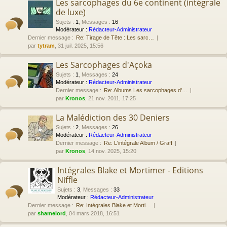
Les sarcophages du 6e continent (intégrale
de luxe)
Sujets
:
1
,
Messages
:
16
Modérateur :
Rédacteur-Administrateur
Dernier message :
Re: Tirage de Tête : Les sarc…
par
tytram
, 31 juil. 2025, 15:56
Les Sarcophages d'Açoka
Sujets
:
1
,
Messages
:
24
Modérateur :
Rédacteur-Administrateur
Dernier message :
Re: Albums Les sarcophages d'…
par
Kronos
, 21 nov. 2011, 17:25
La Malédiction des 30 Deniers
Sujets
:
2
,
Messages
:
26
Modérateur :
Rédacteur-Administrateur
Dernier message :
Re: L'intégrale Album / Graff
par
Kronos
, 14 nov. 2025, 15:20
Intégrales Blake et Mortimer - Editions
Niffle
Sujets
:
3
,
Messages
:
33
Modérateur :
Rédacteur-Administrateur
Dernier message :
Re: Intégrales Blake et Morti…
par
shamelord
, 04 mars 2018, 16:51