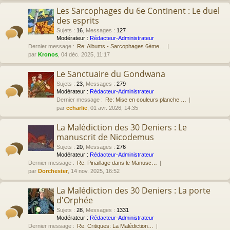
Les Sarcophages du 6e Continent : Le duel
des esprits
Sujets
:
16
,
Messages
:
127
Modérateur :
Rédacteur-Administrateur
Dernier message :
Re: Albums - Sarcophages 6ème…
par
Kronos
, 04 déc. 2025, 11:17
Le Sanctuaire du Gondwana
Sujets
:
23
,
Messages
:
279
Modérateur :
Rédacteur-Administrateur
Dernier message :
Re: Mise en couleurs planche …
par
ccharlie
, 01 avr. 2026, 14:35
La Malédiction des 30 Deniers : Le
manuscrit de Nicodemus
Sujets
:
20
,
Messages
:
276
Modérateur :
Rédacteur-Administrateur
Dernier message :
Re: Pinaillage dans le Manusc…
par
Dorchester
, 14 nov. 2025, 16:52
La Malédiction des 30 Deniers : La porte
d'Orphée
Sujets
:
28
,
Messages
:
1331
Modérateur :
Rédacteur-Administrateur
Dernier message :
Re: Critiques: La Malédiction…