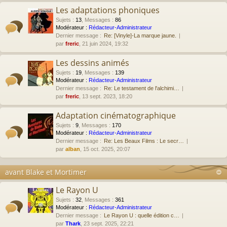
Les adaptations phoniques
Sujets
:
13
,
Messages
:
86
Modérateur :
Rédacteur-Administrateur
Dernier message :
Re: [Vinyle]-La marque jaune.
par
freric
, 21 juin 2024, 19:32
Les dessins animés
Sujets
:
19
,
Messages
:
139
Modérateur :
Rédacteur-Administrateur
Dernier message :
Re: Le testament de l'alchimi…
par
freric
, 13 sept. 2023, 18:20
Adaptation cinématographique
Sujets
:
9
,
Messages
:
170
Modérateur :
Rédacteur-Administrateur
Dernier message :
Re: Les Beaux Films : Le secr…
par
alban
, 15 oct. 2025, 20:07
avant Blake et Mortimer
Le Rayon U
Sujets
:
32
,
Messages
:
361
Modérateur :
Rédacteur-Administrateur
Dernier message :
Le Rayon U : quelle édition c…
par
Thark
, 23 sept. 2025, 22:21