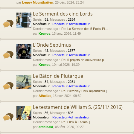
par
Leggy Mountbatten
, 25 déc. 2024, 23:24
Le Serment des cinq Lords
Sujets
:
51
,
Messages
:
2154
Modérateur :
Rédacteur-Administrateur
Dernier message :
Re: Le Sermon des 5 Petits Pi…
par
Kronos
, 13 janv. 2026, 11:49
L'Onde Septimus
Sujets
:
43
,
Messages
:
1877
Modérateur :
Rédacteur-Administrateur
Dernier message :
Re: 5 projets de couverture p…
par
Kronos
, 10 mai 2026, 19:39
Le Bâton de Plutarque
Sujets
:
34
,
Messages
:
2251
Modérateur :
Rédacteur-Administrateur
Dernier message :
Re: Bletchley Park aujourd'hui
par
Alhellas
, 15 nov. 2024, 09:59
Le testament de William S. (25/11/ 2016)
Sujets
:
36
,
Messages
:
806
Modérateur :
Rédacteur-Administrateur
Dernier message :
Re: Olrik à Fatima
par
archibald
, 05 févr. 2026, 09:27