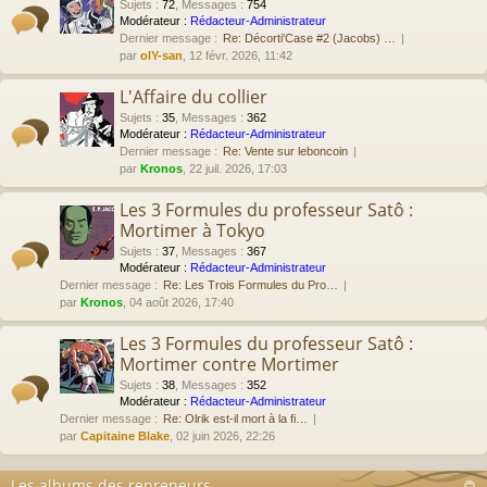
Sujets
:
72
,
Messages
:
754
Modérateur :
Rédacteur-Administrateur
Dernier message :
Re: Décorti'Case #2 (Jacobs) …
par
olY-san
, 12 févr. 2026, 11:42
L'Affaire du collier
Sujets
:
35
,
Messages
:
362
Modérateur :
Rédacteur-Administrateur
Dernier message :
Re: Vente sur leboncoin
par
Kronos
, 22 juil. 2026, 17:03
Les 3 Formules du professeur Satô :
Mortimer à Tokyo
Sujets
:
37
,
Messages
:
367
Modérateur :
Rédacteur-Administrateur
Dernier message :
Re: Les Trois Formules du Pro…
par
Kronos
, 04 août 2026, 17:40
Les 3 Formules du professeur Satô :
Mortimer contre Mortimer
Sujets
:
38
,
Messages
:
352
Modérateur :
Rédacteur-Administrateur
Dernier message :
Re: Olrik est-il mort à la fi…
par
Capitaine Blake
, 02 juin 2026, 22:26
Les albums des repreneurs