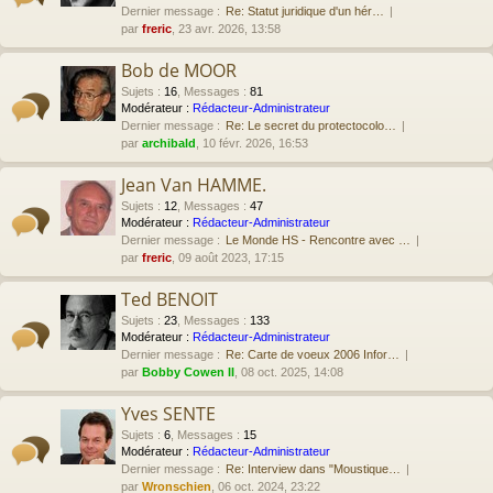
Dernier message :
Re: Statut juridique d'un hér…
par
freric
, 23 avr. 2026, 13:58
Bob de MOOR
Sujets
:
16
,
Messages
:
81
Modérateur :
Rédacteur-Administrateur
Dernier message :
Re: Le secret du protectocolo…
par
archibald
, 10 févr. 2026, 16:53
Jean Van HAMME.
Sujets
:
12
,
Messages
:
47
Modérateur :
Rédacteur-Administrateur
Dernier message :
Le Monde HS - Rencontre avec …
par
freric
, 09 août 2023, 17:15
Ted BENOIT
Sujets
:
23
,
Messages
:
133
Modérateur :
Rédacteur-Administrateur
Dernier message :
Re: Carte de voeux 2006 Infor…
par
Bobby Cowen II
, 08 oct. 2025, 14:08
Yves SENTE
Sujets
:
6
,
Messages
:
15
Modérateur :
Rédacteur-Administrateur
Dernier message :
Re: Interview dans "Moustique…
par
Wronschien
, 06 oct. 2024, 23:22