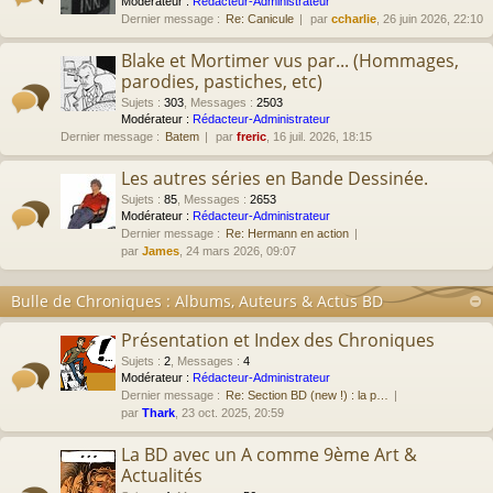
Modérateur :
Rédacteur-Administrateur
Dernier message :
Re: Canicule
par
ccharlie
, 26 juin 2026, 22:10
Blake et Mortimer vus par... (Hommages,
parodies, pastiches, etc)
Sujets
:
303
,
Messages
:
2503
Modérateur :
Rédacteur-Administrateur
Dernier message :
Batem
par
freric
, 16 juil. 2026, 18:15
Les autres séries en Bande Dessinée.
Sujets
:
85
,
Messages
:
2653
Modérateur :
Rédacteur-Administrateur
Dernier message :
Re: Hermann en action
par
James
, 24 mars 2026, 09:07
Bulle de Chroniques : Albums, Auteurs & Actus BD
Présentation et Index des Chroniques
Sujets
:
2
,
Messages
:
4
Modérateur :
Rédacteur-Administrateur
Dernier message :
Re: Section BD (new !) : la p…
par
Thark
, 23 oct. 2025, 20:59
La BD avec un A comme 9ème Art &
Actualités