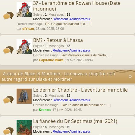
3? - Le fantôme de Rowan House (Date
inconnue)
Sujets
:
1
,
Messages
:
19
Modérateur :
Rédacteur-Administrateur
Dernier message :
Re: Ce que l'on sait sur "Le …
par
olY-san
, 23 oct. 2025, 18:06
BM? - Retour à Lhassa
Sujets
:
1
,
Messages
:
48
Modérateur :
Rédacteur-Administrateur
Dernier message :
Re: Premiers visuels de "Reto…
par
Capitaine Blake
, 29 avr. 2026, 09:47
Autour de Blake et Mortimer : Le nouveau chapitre / Un
autre regard sur Blake et Mortimer
Le dernier Chapitre - L'aventure immobile
Sujets
:
3
,
Messages
:
32
Modérateur :
Rédacteur-Administrateur
Dernier message :
Re: Le dossier de presse de "…
par
Kronos
, 17 janv. 2026, 19:43
La fiancée du Dr Septimus (mai 2021)
Sujets
:
4
,
Messages
:
49
Modérateur :
Rédacteur-Administrateur