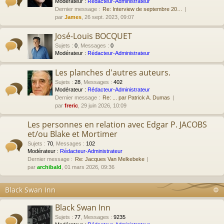
Modérateur :
Rédacteur-Administrateur
Dernier message :
Re: Interview de septembre 20…
par
James
, 26 sept. 2023, 09:07
José-Louis BOCQUET
Sujets
:
0
,
Messages
:
0
Modérateur :
Rédacteur-Administrateur
Les planches d'autres auteurs.
Sujets
:
28
,
Messages
:
402
Modérateur :
Rédacteur-Administrateur
Dernier message :
Re: ... par Patrick A. Dumas
par
freric
, 29 juin 2026, 10:09
Les personnes en relation avec Edgar P. JACOBS
et/ou Blake et Mortimer
Sujets
:
70
,
Messages
:
102
Modérateur :
Rédacteur-Administrateur
Dernier message :
Re: Jacques Van Melkebeke
par
archibald
, 01 mars 2026, 09:36
Black Swan Inn
Black Swan Inn
Sujets
:
77
,
Messages
:
9235