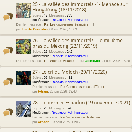
25 - La vallée des immortels -1- Menace sur
Hong-Kong (16/11/2018)
Sujets
:
47
,
Messages
:
703
Modérateur :
Rédacteur-Administrateur
Dernier message :
Re: Les couvertures étrangère…
par
Laszlo Carreidas
, 08 avr. 2026, 19:09
26 - La vallée des immortels - Le millième
bras du Mékong (22/11/2019)
Sujets
:
21
,
Messages
:
242
Modérateur :
Rédacteur-Administrateur
Dernier message :
Re: Sources visuelles
par
archibald
, 21 déc. 2025, 13:26
27 - Le cri du Moloch (20/11/2020)
Sujets
:
31
,
Messages
:
491
Modérateur :
Rédacteur-Administrateur
Dernier message :
Re: Comparaison des différent…
par
tytram
, 23 juin 2026, 19:43
28 - Le dernier Espadon (19 novembre 2021)
Sujets
:
23
,
Messages
:
528
Modérateur :
Rédacteur-Administrateur
Dernier message :
Re: Votre avis sur le dernier…
par
olY-san
, 13 août 2025, 17:05