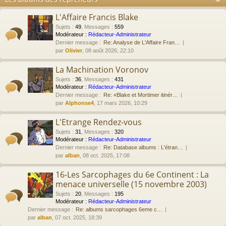
L'Affaire Francis Blake
Sujets
:
49
,
Messages
:
559
Modérateur :
Rédacteur-Administrateur
Dernier message :
Re: Analyse de L'Affaire Fran…
par
Olivier
, 08 août 2026, 22:10
La Machination Voronov
Sujets
:
36
,
Messages
:
431
Modérateur :
Rédacteur-Administrateur
Dernier message :
Re: «Blake et Mortimer itinér…
par
Alphonse4
, 17 mars 2026, 10:29
L'Etrange Rendez-vous
Sujets
:
31
,
Messages
:
320
Modérateur :
Rédacteur-Administrateur
Dernier message :
Re: Database albums : L'étran…
par
alban
, 08 oct. 2025, 17:08
16-Les Sarcophages du 6e Continent : La
menace universelle (15 novembre 2003)
Sujets
:
20
,
Messages
:
195
Modérateur :
Rédacteur-Administrateur
Dernier message :
Re: albums sarcophages 6eme c…
par
alban
, 07 oct. 2025, 18:39