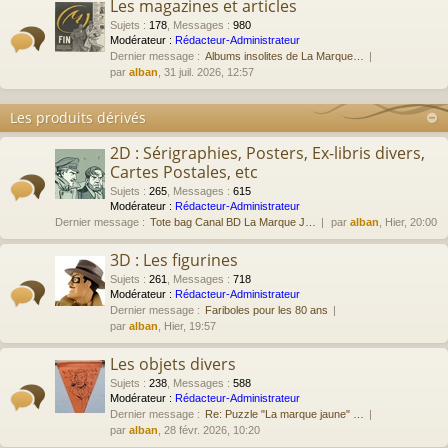
Les magazines et articles
Sujets
:
178
,
Messages
:
980
Modérateur :
Rédacteur-Administrateur
Dernier message :
Albums insolites de La Marque…
par
alban
, 31 juil. 2026, 12:57
Les produits dérivés
2D : Sérigraphies, Posters, Ex-libris divers,
Cartes Postales, etc
Sujets
:
265
,
Messages
:
615
Modérateur :
Rédacteur-Administrateur
Dernier message :
Tote bag Canal BD La Marque J…
par
alban
, Hier, 20:00
3D : Les figurines
Sujets
:
261
,
Messages
:
718
Modérateur :
Rédacteur-Administrateur
Dernier message :
Fariboles pour les 80 ans
par
alban
, Hier, 19:57
Les objets divers
Sujets
:
238
,
Messages
:
588
Modérateur :
Rédacteur-Administrateur
Dernier message :
Re: Puzzle "La marque jaune" …
par
alban
, 28 févr. 2026, 10:20