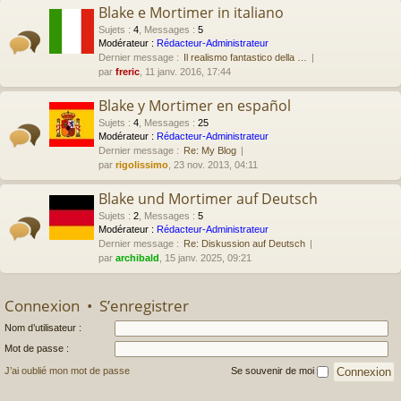
Blake e Mortimer in italiano
Sujets
:
4
,
Messages
:
5
Modérateur :
Rédacteur-Administrateur
Dernier message :
Il realismo fantastico della …
par
freric
, 11 janv. 2016, 17:44
Blake y Mortimer en español
Sujets
:
4
,
Messages
:
25
Modérateur :
Rédacteur-Administrateur
Dernier message :
Re: My Blog
par
rigolissimo
, 23 nov. 2013, 04:11
Blake und Mortimer auf Deutsch
Sujets
:
2
,
Messages
:
5
Modérateur :
Rédacteur-Administrateur
Dernier message :
Re: Diskussion auf Deutsch
par
archibald
, 15 janv. 2025, 09:21
Connexion
•
S’enregistrer
Nom d’utilisateur :
Mot de passe :
J’ai oublié mon mot de passe
Se souvenir de moi