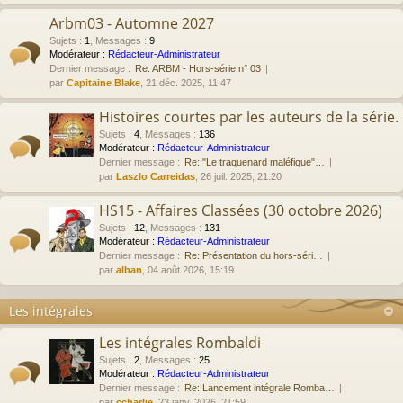
Arbm03 - Automne 2027
Sujets
:
1
,
Messages
:
9
Modérateur :
Rédacteur-Administrateur
Dernier message :
Re: ARBM - Hors-série n° 03
par
Capitaine Blake
, 21 déc. 2025, 11:47
Histoires courtes par les auteurs de la série.
Sujets
:
4
,
Messages
:
136
Modérateur :
Rédacteur-Administrateur
Dernier message :
Re: "Le traquenard maléfique"…
par
Laszlo Carreidas
, 26 juil. 2025, 21:20
HS15 - Affaires Classées (30 octobre 2026)
Sujets
:
12
,
Messages
:
131
Modérateur :
Rédacteur-Administrateur
Dernier message :
Re: Présentation du hors-séri…
par
alban
, 04 août 2026, 15:19
Les intégrales
Les intégrales Rombaldi
Sujets
:
2
,
Messages
:
25
Modérateur :
Rédacteur-Administrateur
Dernier message :
Re: Lancement intégrale Romba…
par
ccharlie
, 23 janv. 2026, 21:59