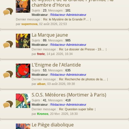
chambre d'Horus
Sujets
:
23
,
Messages
:
181
Modérateur :
Rédacteur-Administrateur
Dernier message :
Re: le Mystère de la Grande P…
par
supernova
, 02 août 2026, 22:53
La Marque jaune
Sujets
:
89
,
Messages
:
985
Modérateur :
Rédacteur-Administrateur
Dernier message :
Re: Le dossier de Presse - 19…
par
freric
, 14 juil. 2026, 16:34
L'Enigme de l'Atlantide
Sujets
:
53
,
Messages
:
635
Modérateur :
Rédacteur-Administrateur
Dernier message :
Re: Recherche de photos de la…
par
alban
, 03 août 2026, 09:38
S.O.S. Météores (Mortimer à Paris)
Sujets
:
41
,
Messages
:
418
Modérateur :
Rédacteur-Administrateur
Dernier message :
Re: Question super bête
par
Kronos
, 20 févr. 2026, 18:30
Le Piège diabolique