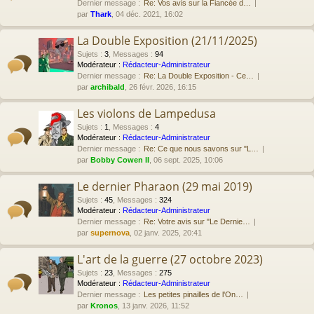
Dernier message :
Re: Vos avis sur la Fiancée d…
par
Thark
, 04 déc. 2021, 16:02
La Double Exposition (21/11/2025)
Sujets
:
3
,
Messages
:
94
Modérateur :
Rédacteur-Administrateur
Dernier message :
Re: La Double Exposition - Ce…
par
archibald
, 26 févr. 2026, 16:15
Les violons de Lampedusa
Sujets
:
1
,
Messages
:
4
Modérateur :
Rédacteur-Administrateur
Dernier message :
Re: Ce que nous savons sur "L…
par
Bobby Cowen II
, 06 sept. 2025, 10:06
Le dernier Pharaon (29 mai 2019)
Sujets
:
45
,
Messages
:
324
Modérateur :
Rédacteur-Administrateur
Dernier message :
Re: Votre avis sur "Le Dernie…
par
supernova
, 02 janv. 2025, 20:41
L'art de la guerre (27 octobre 2023)
Sujets
:
23
,
Messages
:
275
Modérateur :
Rédacteur-Administrateur
Dernier message :
Les petites pinailles de l'On…
par
Kronos
, 13 janv. 2026, 11:52