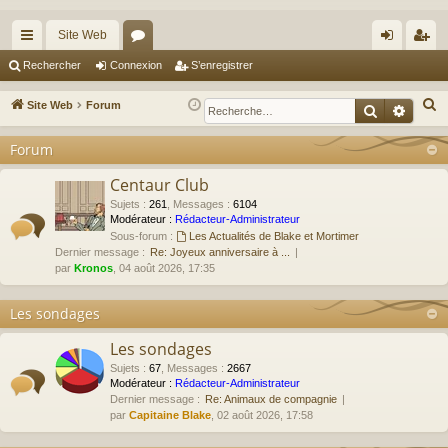
Site Web
cc
or
on
’e
Rechercher
Connexion
S’enregistrer
ès
u
ne
nr
R
Site Web
Forum
Recherche
Reche
ra
m
xi
eg
e
Forum
c
pi
s
on
ist
h
Centaur Club
de
re
e
Sujets
:
261
,
Messages
:
6104
r
r
Modérateur :
Rédacteur-Administrateur
Sous-forum :
Les Actualités de Blake et Mortimer
c
Dernier message :
Re: Joyeux anniversaire à ...
h
par
Kronos
, 04 août 2026, 17:35
e
r
Les sondages
Les sondages
Sujets
:
67
,
Messages
:
2667
Modérateur :
Rédacteur-Administrateur
Dernier message :
Re: Animaux de compagnie
par
Capitaine Blake
, 02 août 2026, 17:58