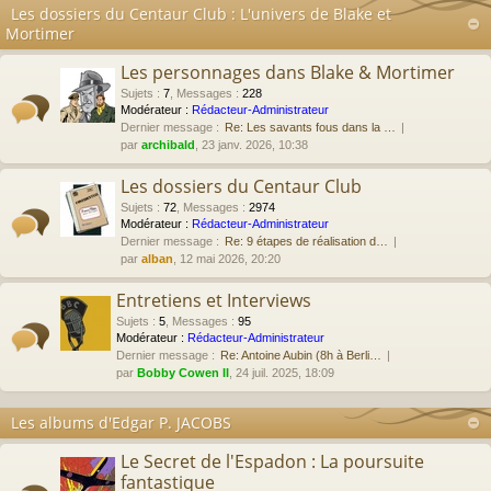
Les dossiers du Centaur Club : L'univers de Blake et
Mortimer
Les personnages dans Blake & Mortimer
Sujets
:
7
,
Messages
:
228
Modérateur :
Rédacteur-Administrateur
Dernier message :
Re: Les savants fous dans la …
par
archibald
, 23 janv. 2026, 10:38
Les dossiers du Centaur Club
Sujets
:
72
,
Messages
:
2974
Modérateur :
Rédacteur-Administrateur
Dernier message :
Re: 9 étapes de réalisation d…
par
alban
, 12 mai 2026, 20:20
Entretiens et Interviews
Sujets
:
5
,
Messages
:
95
Modérateur :
Rédacteur-Administrateur
Dernier message :
Re: Antoine Aubin (8h à Berli…
par
Bobby Cowen II
, 24 juil. 2025, 18:09
Les albums d'Edgar P. JACOBS
Le Secret de l'Espadon : La poursuite
fantastique