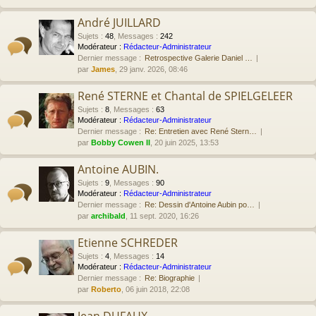
André JUILLARD
Sujets
:
48
,
Messages
:
242
Modérateur :
Rédacteur-Administrateur
Dernier message :
Retrospective Galerie Daniel …
par
James
, 29 janv. 2026, 08:46
René STERNE et Chantal de SPIELGELEER
Sujets
:
8
,
Messages
:
63
Modérateur :
Rédacteur-Administrateur
Dernier message :
Re: Entretien avec René Stern…
par
Bobby Cowen II
, 20 juin 2025, 13:53
Antoine AUBIN.
Sujets
:
9
,
Messages
:
90
Modérateur :
Rédacteur-Administrateur
Dernier message :
Re: Dessin d'Antoine Aubin po…
par
archibald
, 11 sept. 2020, 16:26
Etienne SCHREDER
Sujets
:
4
,
Messages
:
14
Modérateur :
Rédacteur-Administrateur
Dernier message :
Re: Biographie
par
Roberto
, 06 juin 2018, 22:08