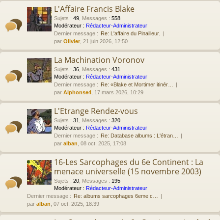
L'Affaire Francis Blake
Sujets
:
49
,
Messages
:
558
Modérateur :
Rédacteur-Administrateur
Dernier message :
Re: L'affaire du Pinailleur.
par
Olivier
, 21 juin 2026, 12:50
La Machination Voronov
Sujets
:
36
,
Messages
:
431
Modérateur :
Rédacteur-Administrateur
Dernier message :
Re: «Blake et Mortimer itinér…
par
Alphonse4
, 17 mars 2026, 10:29
L'Etrange Rendez-vous
Sujets
:
31
,
Messages
:
320
Modérateur :
Rédacteur-Administrateur
Dernier message :
Re: Database albums : L'étran…
par
alban
, 08 oct. 2025, 17:08
16-Les Sarcophages du 6e Continent : La
menace universelle (15 novembre 2003)
Sujets
:
20
,
Messages
:
195
Modérateur :
Rédacteur-Administrateur
Dernier message :
Re: albums sarcophages 6eme c…
par
alban
, 07 oct. 2025, 18:39