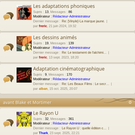
Les adaptations phoniques
Sujets
:
13
,
Messages
:
86
Modérateur :
Rédacteur-Administrateur
Dernier message :
Re: [Vinyle]-La marque jaune.
par
freric
, 21 juin 2024, 19:32
Les dessins animés
Sujets
:
19
,
Messages
:
139
Modérateur :
Rédacteur-Administrateur
Dernier message :
Re: Le testament de l'alchimi…
par
freric
, 13 sept. 2023, 18:20
Adaptation cinématographique
Sujets
:
9
,
Messages
:
170
Modérateur :
Rédacteur-Administrateur
Dernier message :
Re: Les Beaux Films : Le secr…
par
alban
, 15 oct. 2025, 20:07
avant Blake et Mortimer
Le Rayon U
Sujets
:
32
,
Messages
:
361
Modérateur :
Rédacteur-Administrateur
Dernier message :
Le Rayon U : quelle édition c…
par
Thark
, 23 sept. 2025, 22:21