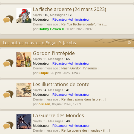
La flèche ardente (24 mars 2023)
Sujets
:
16
,
Messages
:
175
Modérateur :
Rédacteur-Administrateur
Dernier message :
Re: "La flèche ardente", ma c…
par
Bobby Cowen II
, 30 oct. 2025, 20:43
Les autres oeuvres d'Edgar P. Jacobs
Gordon l'Intrépide
Sujets
:
6
,
Messages
:
65
Modérateur :
Rédacteur-Administrateur
Dernier message :
Flash Gordon TV serials
par
Chipie
, 26 janv. 2025, 13:43
Les illustrations de conte
Sujets
:
4
,
Messages
:
41
Modérateur :
Rédacteur-Administrateur
Dernier message :
Re: illustrations dans la pre…
par
olY-san
, 06 janv. 2026, 17:09
La Guerre des Mondes
Sujets
:
5
,
Messages
:
40
Modérateur :
Rédacteur-Administrateur
Dernier message :
Re: La guerre des mondes - il…