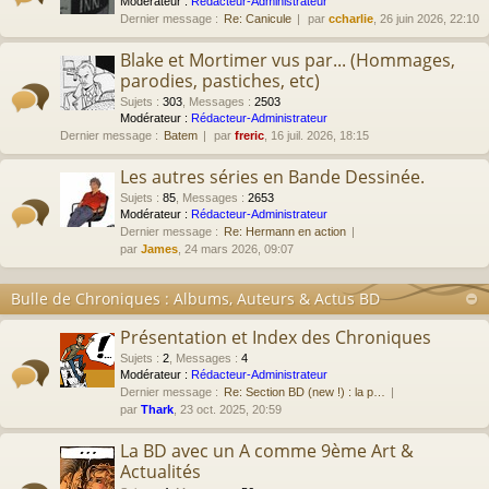
Modérateur :
Rédacteur-Administrateur
Dernier message :
Re: Canicule
par
ccharlie
, 26 juin 2026, 22:10
Blake et Mortimer vus par... (Hommages,
parodies, pastiches, etc)
Sujets
:
303
,
Messages
:
2503
Modérateur :
Rédacteur-Administrateur
Dernier message :
Batem
par
freric
, 16 juil. 2026, 18:15
Les autres séries en Bande Dessinée.
Sujets
:
85
,
Messages
:
2653
Modérateur :
Rédacteur-Administrateur
Dernier message :
Re: Hermann en action
par
James
, 24 mars 2026, 09:07
Bulle de Chroniques : Albums, Auteurs & Actus BD
Présentation et Index des Chroniques
Sujets
:
2
,
Messages
:
4
Modérateur :
Rédacteur-Administrateur
Dernier message :
Re: Section BD (new !) : la p…
par
Thark
, 23 oct. 2025, 20:59
La BD avec un A comme 9ème Art &
Actualités