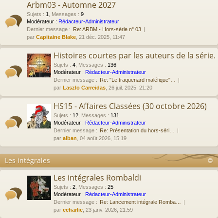
Arbm03 - Automne 2027
Sujets
:
1
,
Messages
:
9
Modérateur :
Rédacteur-Administrateur
Dernier message :
Re: ARBM - Hors-série n° 03
par
Capitaine Blake
, 21 déc. 2025, 11:47
Histoires courtes par les auteurs de la série.
Sujets
:
4
,
Messages
:
136
Modérateur :
Rédacteur-Administrateur
Dernier message :
Re: "Le traquenard maléfique"…
par
Laszlo Carreidas
, 26 juil. 2025, 21:20
HS15 - Affaires Classées (30 octobre 2026)
Sujets
:
12
,
Messages
:
131
Modérateur :
Rédacteur-Administrateur
Dernier message :
Re: Présentation du hors-séri…
par
alban
, 04 août 2026, 15:19
Les intégrales
Les intégrales Rombaldi
Sujets
:
2
,
Messages
:
25
Modérateur :
Rédacteur-Administrateur
Dernier message :
Re: Lancement intégrale Romba…
par
ccharlie
, 23 janv. 2026, 21:59