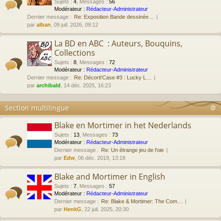
Sujets
:
4
,
Messages
:
56
Modérateur :
Rédacteur-Administrateur
Dernier message :
Re: Exposition Bande dessinée…
par
alban
, 09 juil. 2026, 09:12
La BD en ABC : Auteurs, Bouquins,
Collections
Sujets
:
8
,
Messages
:
72
Modérateur :
Rédacteur-Administrateur
Dernier message :
Re: Décorti'Case #3 : Lucky L…
par
archibald
, 14 déc. 2025, 16:23
Section multilingue
Blake en Mortimer in het Nederlands
Sujets
:
13
,
Messages
:
73
Modérateur :
Rédacteur-Administrateur
Dernier message :
Re: Un étrange jeu de l'oie
par
Edw
, 06 déc. 2019, 13:18
Blake and Mortimer in English
Sujets
:
7
,
Messages
:
57
Modérateur :
Rédacteur-Administrateur
Dernier message :
Re: Blake & Mortimer: The Com…
par
HenkG
, 22 juil. 2025, 20:30