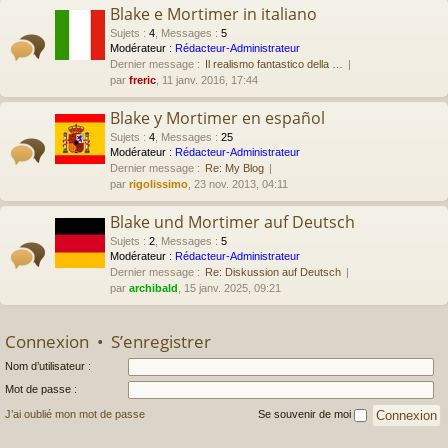
Blake e Mortimer in italiano
Sujets
:
4
,
Messages
:
5
Modérateur :
Rédacteur-Administrateur
Dernier message :
Il realismo fantastico della …
par
freric
, 11 janv. 2016, 17:44
Blake y Mortimer en español
Sujets
:
4
,
Messages
:
25
Modérateur :
Rédacteur-Administrateur
Dernier message :
Re: My Blog
par
rigolissimo
, 23 nov. 2013, 04:11
Blake und Mortimer auf Deutsch
Sujets
:
2
,
Messages
:
5
Modérateur :
Rédacteur-Administrateur
Dernier message :
Re: Diskussion auf Deutsch
par
archibald
, 15 janv. 2025, 09:21
Connexion
•
S’enregistrer
Nom d’utilisateur :
Mot de passe :
J’ai oublié mon mot de passe
Se souvenir de moi