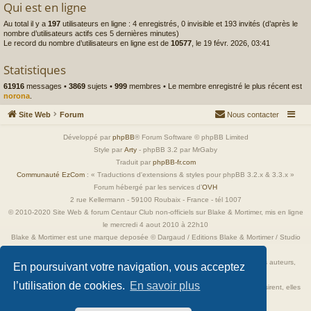
Qui est en ligne
Au total il y a
197
utilisateurs en ligne : 4 enregistrés, 0 invisible et 193 invités (d’après le
nombre d’utilisateurs actifs ces 5 dernières minutes)
Le record du nombre d’utilisateurs en ligne est de
10577
, le 19 févr. 2026, 03:41
Statistiques
61916
messages •
3869
sujets •
999
membres • Le membre enregistré le plus récent est
norona
.
Site Web
Forum
Nous contacter
Développé par
phpBB
® Forum Software © phpBB Limited
Style par
Arty
- phpBB 3.2 par MrGaby
Traduit par
phpBB-fr.com
Communauté EzCom
: « Traductions d'extensions & styles pour phpBB 3.2.x & 3.3.x »
Forum hébergé par les services d’
OVH
2 rue Kellermann - 59100 Roubaix - France - tél 1007
© 2010-2020 Site Web & forum Centaur Club non-officiels sur Blake & Mortimer, mis en ligne
le mercredi 4 aout 2010 à 22h10
Blake & Mortimer est une marque deposée © Dargaud / Editions Blake & Mortimer / Studio
Jacobs
Toutes les images incluses dans ces pages sont la propriété exclusive de leurs auteurs,
En poursuivant votre navigation, vous acceptez
ayant droits et/ou éditeurs.
l’utilisation de cookies.
En savoir plus
Elles ne sont ici qu'à titre de référence ou d'illustration. Si les propriétaires le désirent, elles
seront retirées immédiatement.