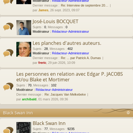
Modérateur :
Rédacteur-Administrateur
Dernier message :
Re: Interview de septembre 20…
par
James
, 26 sept. 2023, 09:07
José-Louis BOCQUET
Sujets
:
0
,
Messages
:
0
Modérateur :
Rédacteur-Administrateur
Les planches d'autres auteurs.
Sujets
:
28
,
Messages
:
402
Modérateur :
Rédacteur-Administrateur
Dernier message :
Re: ... par Patrick A. Dumas
par
freric
, 29 juin 2026, 10:09
Les personnes en relation avec Edgar P. JACOBS
et/ou Blake et Mortimer
Sujets
:
70
,
Messages
:
102
Modérateur :
Rédacteur-Administrateur
Dernier message :
Re: Jacques Van Melkebeke
par
archibald
, 01 mars 2026, 09:36
Black Swan Inn
Black Swan Inn
Sujets
:
77
,
Messages
:
9235