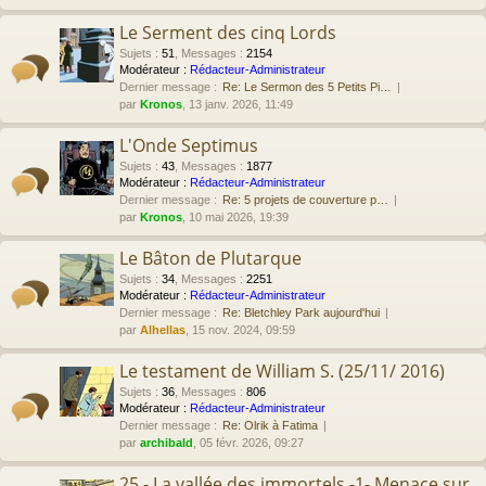
Le Serment des cinq Lords
Sujets
:
51
,
Messages
:
2154
Modérateur :
Rédacteur-Administrateur
Dernier message :
Re: Le Sermon des 5 Petits Pi…
par
Kronos
, 13 janv. 2026, 11:49
L'Onde Septimus
Sujets
:
43
,
Messages
:
1877
Modérateur :
Rédacteur-Administrateur
Dernier message :
Re: 5 projets de couverture p…
par
Kronos
, 10 mai 2026, 19:39
Le Bâton de Plutarque
Sujets
:
34
,
Messages
:
2251
Modérateur :
Rédacteur-Administrateur
Dernier message :
Re: Bletchley Park aujourd'hui
par
Alhellas
, 15 nov. 2024, 09:59
Le testament de William S. (25/11/ 2016)
Sujets
:
36
,
Messages
:
806
Modérateur :
Rédacteur-Administrateur
Dernier message :
Re: Olrik à Fatima
par
archibald
, 05 févr. 2026, 09:27
25 - La vallée des immortels -1- Menace sur