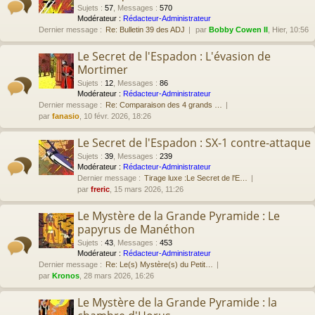
Sujets
:
57
,
Messages
:
570
Modérateur :
Rédacteur-Administrateur
Dernier message :
Re: Bulletin 39 des ADJ
par
Bobby Cowen II
, Hier, 10:56
Le Secret de l'Espadon : L'évasion de
Mortimer
Sujets
:
12
,
Messages
:
86
Modérateur :
Rédacteur-Administrateur
Dernier message :
Re: Comparaison des 4 grands …
par
fanasio
, 10 févr. 2026, 18:26
Le Secret de l'Espadon : SX-1 contre-attaque
Sujets
:
39
,
Messages
:
239
Modérateur :
Rédacteur-Administrateur
Dernier message :
Tirage luxe :Le Secret de l'E…
par
freric
, 15 mars 2026, 11:26
Le Mystère de la Grande Pyramide : Le
papyrus de Manéthon
Sujets
:
43
,
Messages
:
453
Modérateur :
Rédacteur-Administrateur
Dernier message :
Re: Le(s) Mystère(s) du Petit…
par
Kronos
, 28 mars 2026, 16:26
Le Mystère de la Grande Pyramide : la