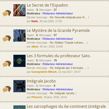
Le Secret de l'Espadon
Sujets
:
3
,
Messages
:
27
Modérateur :
Rédacteur-Administrateur
Dernier message :
Re: Nouvelle intégrale pour N…
par
freric
, 30 mai 2026, 17:00
Le Mystère de la Grande Pyramide
Sujets
:
5
,
Messages
:
57
Modérateur :
Rédacteur-Administrateur
Dernier message :
Re: l'Edition "Claude Lefranc…
par
alban
, 05 avr. 2026, 13:08
Les 3 formules du professeur Sato.
Sujets
:
5
,
Messages
:
79
Modérateur :
Rédacteur-Administrateur
Dernier message :
Re: Intégrale des 3 formules …
par
Georgevitch-Miloch
, 21 mai 2017, 20:57
Intégrale Jacobs
Sujets
:
1
,
Messages
:
8
Modérateur :
Rédacteur-Administrateur
Dernier message :
Re: Intégrale Jacobs
par
Prisoner
, 18 janv. 2025, 19:41
Les sarcophages du 6e continent (intégrale