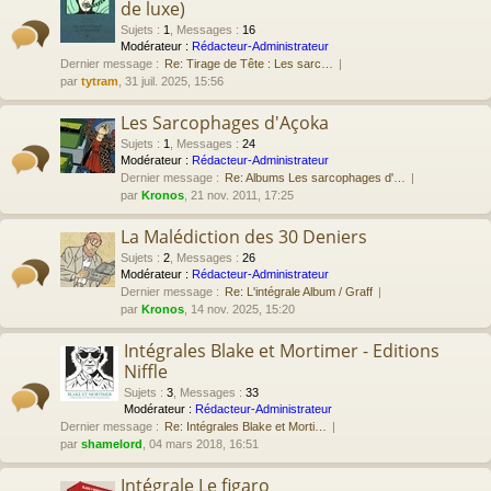
de luxe)
Sujets
:
1
,
Messages
:
16
Modérateur :
Rédacteur-Administrateur
Dernier message :
Re: Tirage de Tête : Les sarc…
par
tytram
, 31 juil. 2025, 15:56
Les Sarcophages d'Açoka
Sujets
:
1
,
Messages
:
24
Modérateur :
Rédacteur-Administrateur
Dernier message :
Re: Albums Les sarcophages d'…
par
Kronos
, 21 nov. 2011, 17:25
La Malédiction des 30 Deniers
Sujets
:
2
,
Messages
:
26
Modérateur :
Rédacteur-Administrateur
Dernier message :
Re: L'intégrale Album / Graff
par
Kronos
, 14 nov. 2025, 15:20
Intégrales Blake et Mortimer - Editions
Niffle
Sujets
:
3
,
Messages
:
33
Modérateur :
Rédacteur-Administrateur
Dernier message :
Re: Intégrales Blake et Morti…
par
shamelord
, 04 mars 2018, 16:51
Intégrale Le figaro