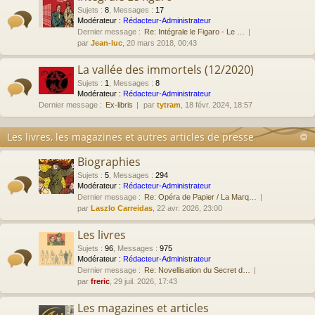
Sujets
:
8
,
Messages
:
17
Modérateur :
Rédacteur-Administrateur
Dernier message :
Re: Intégrale le Figaro - Le …
par
Jean-luc
, 20 mars 2018, 00:43
La vallée des immortels (12/2020)
Sujets
:
1
,
Messages
:
8
Modérateur :
Rédacteur-Administrateur
Dernier message :
Ex-libris
par
tytram
, 18 févr. 2024, 18:57
Les livres, les magazines et autres articles de presse
Biographies
Sujets
:
5
,
Messages
:
294
Modérateur :
Rédacteur-Administrateur
Dernier message :
Re: Opéra de Papier / La Marq…
par
Laszlo Carreidas
, 22 avr. 2026, 23:00
Les livres
Sujets
:
96
,
Messages
:
975
Modérateur :
Rédacteur-Administrateur
Dernier message :
Re: Novellisation du Secret d…
par
freric
, 29 juil. 2026, 17:43
Les magazines et articles