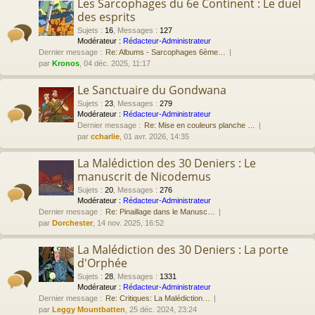
Les Sarcophages du 6e Continent : Le duel
des esprits
Sujets
:
16
,
Messages
:
127
Modérateur :
Rédacteur-Administrateur
Dernier message :
Re: Albums - Sarcophages 6ème…
par
Kronos
, 04 déc. 2025, 11:17
Le Sanctuaire du Gondwana
Sujets
:
23
,
Messages
:
279
Modérateur :
Rédacteur-Administrateur
Dernier message :
Re: Mise en couleurs planche …
par
ccharlie
, 01 avr. 2026, 14:35
La Malédiction des 30 Deniers : Le
manuscrit de Nicodemus
Sujets
:
20
,
Messages
:
276
Modérateur :
Rédacteur-Administrateur
Dernier message :
Re: Pinaillage dans le Manusc…
par
Dorchester
, 14 nov. 2025, 16:52
La Malédiction des 30 Deniers : La porte
d'Orphée
Sujets
:
28
,
Messages
:
1331
Modérateur :
Rédacteur-Administrateur
Dernier message :
Re: Critiques: La Malédiction…
par
Leggy Mountbatten
, 25 déc. 2024, 23:24