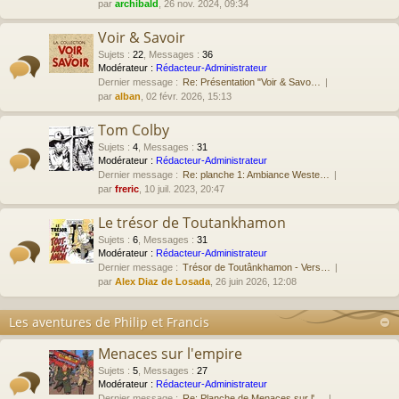
par
archibald
, 26 nov. 2024, 09:34
Voir & Savoir
Sujets
:
22
,
Messages
:
36
Modérateur :
Rédacteur-Administrateur
Dernier message :
Re: Présentation "Voir & Savo…
par
alban
, 02 févr. 2026, 15:13
Tom Colby
Sujets
:
4
,
Messages
:
31
Modérateur :
Rédacteur-Administrateur
Dernier message :
Re: planche 1: Ambiance Weste…
par
freric
, 10 juil. 2023, 20:47
Le trésor de Toutankhamon
Sujets
:
6
,
Messages
:
31
Modérateur :
Rédacteur-Administrateur
Dernier message :
Trésor de Toutânkhamon - Vers…
par
Alex Diaz de Losada
, 26 juin 2026, 12:08
Les aventures de Philip et Francis
Menaces sur l'empire
Sujets
:
5
,
Messages
:
27
Modérateur :
Rédacteur-Administrateur
Dernier message :
Re: Planche de Menaces sur l'…