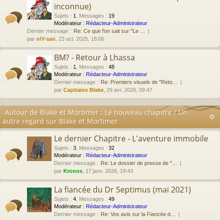
inconnue)
Sujets
:
1
,
Messages
:
19
Modérateur :
Rédacteur-Administrateur
Dernier message :
Re: Ce que l'on sait sur "Le …
par
olY-san
, 23 oct. 2025, 18:06
BM? - Retour à Lhassa
Sujets
:
1
,
Messages
:
48
Modérateur :
Rédacteur-Administrateur
Dernier message :
Re: Premiers visuels de "Reto…
par
Capitaine Blake
, 29 avr. 2026, 09:47
Autour de Blake et Mortimer : Le nouveau chapitre / Un
autre regard sur Blake et Mortimer
Le dernier Chapitre - L'aventure immobile
Sujets
:
3
,
Messages
:
32
Modérateur :
Rédacteur-Administrateur
Dernier message :
Re: Le dossier de presse de "…
par
Kronos
, 17 janv. 2026, 19:43
La fiancée du Dr Septimus (mai 2021)
Sujets
:
4
,
Messages
:
49
Modérateur :
Rédacteur-Administrateur
Dernier message :
Re: Vos avis sur la Fiancée d…