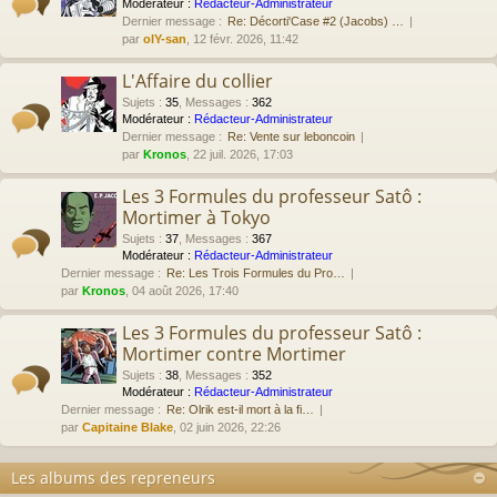
Modérateur :
Rédacteur-Administrateur
Dernier message :
Re: Décorti'Case #2 (Jacobs) …
par
olY-san
, 12 févr. 2026, 11:42
L'Affaire du collier
Sujets
:
35
,
Messages
:
362
Modérateur :
Rédacteur-Administrateur
Dernier message :
Re: Vente sur leboncoin
par
Kronos
, 22 juil. 2026, 17:03
Les 3 Formules du professeur Satô :
Mortimer à Tokyo
Sujets
:
37
,
Messages
:
367
Modérateur :
Rédacteur-Administrateur
Dernier message :
Re: Les Trois Formules du Pro…
par
Kronos
, 04 août 2026, 17:40
Les 3 Formules du professeur Satô :
Mortimer contre Mortimer
Sujets
:
38
,
Messages
:
352
Modérateur :
Rédacteur-Administrateur
Dernier message :
Re: Olrik est-il mort à la fi…
par
Capitaine Blake
, 02 juin 2026, 22:26
Les albums des repreneurs