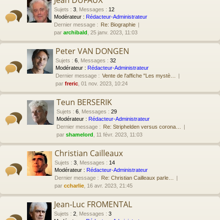
Jean DUFAUX
Sujets
:
3
,
Messages
:
12
Modérateur :
Rédacteur-Administrateur
Dernier message :
Re: Biographie
par
archibald
, 25 janv. 2023, 11:03
Peter VAN DONGEN
Sujets
:
6
,
Messages
:
32
Modérateur :
Rédacteur-Administrateur
Dernier message :
Vente de l'affiche "Les mystè…
par
freric
, 01 nov. 2023, 10:24
Teun BERSERIK
Sujets
:
6
,
Messages
:
29
Modérateur :
Rédacteur-Administrateur
Dernier message :
Re: Striphelden versus corona…
par
shamelord
, 11 févr. 2023, 11:03
Christian Cailleaux
Sujets
:
3
,
Messages
:
14
Modérateur :
Rédacteur-Administrateur
Dernier message :
Re: Christian Cailleaux parle…
par
ccharlie
, 16 avr. 2023, 21:45
Jean-Luc FROMENTAL
Sujets
:
2
,
Messages
:
3