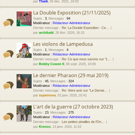
par
Thark
, 04 déc. 2021, 16:02
La Double Exposition (21/11/2025)
Sujets
:
3
,
Messages
:
94
Modérateur :
Rédacteur-Administrateur
Dernier message :
Re: La Double Exposition - Ce…
par
archibald
, 26 févr. 2026, 16:15
Les violons de Lampedusa
Sujets
:
1
,
Messages
:
4
Modérateur :
Rédacteur-Administrateur
Dernier message :
Re: Ce que nous savons sur "L…
par
Bobby Cowen II
, 06 sept. 2025, 10:06
Le dernier Pharaon (29 mai 2019)
Sujets
:
45
,
Messages
:
324
Modérateur :
Rédacteur-Administrateur
Dernier message :
Re: Votre avis sur "Le Dernie…
par
supernova
, 02 janv. 2025, 20:41
L'art de la guerre (27 octobre 2023)
Sujets
:
23
,
Messages
:
275
Modérateur :
Rédacteur-Administrateur
Dernier message :
Les petites pinailles de l'On…
par
Kronos
, 13 janv. 2026, 11:52