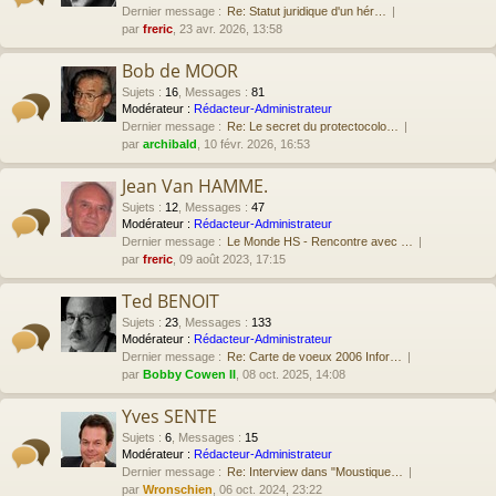
Dernier message :
Re: Statut juridique d'un hér…
par
freric
, 23 avr. 2026, 13:58
Bob de MOOR
Sujets
:
16
,
Messages
:
81
Modérateur :
Rédacteur-Administrateur
Dernier message :
Re: Le secret du protectocolo…
par
archibald
, 10 févr. 2026, 16:53
Jean Van HAMME.
Sujets
:
12
,
Messages
:
47
Modérateur :
Rédacteur-Administrateur
Dernier message :
Le Monde HS - Rencontre avec …
par
freric
, 09 août 2023, 17:15
Ted BENOIT
Sujets
:
23
,
Messages
:
133
Modérateur :
Rédacteur-Administrateur
Dernier message :
Re: Carte de voeux 2006 Infor…
par
Bobby Cowen II
, 08 oct. 2025, 14:08
Yves SENTE
Sujets
:
6
,
Messages
:
15
Modérateur :
Rédacteur-Administrateur
Dernier message :
Re: Interview dans "Moustique…
par
Wronschien
, 06 oct. 2024, 23:22