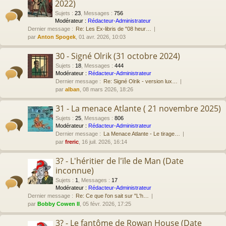
2022)
Sujets
:
23
,
Messages
:
756
Modérateur :
Rédacteur-Administrateur
Dernier message :
Re: Les Ex-libris de "08 heur…
par
Anton Spogek
, 01 avr. 2026, 10:03
30 - Signé Olrik (31 octobre 2024)
Sujets
:
18
,
Messages
:
444
Modérateur :
Rédacteur-Administrateur
Dernier message :
Re: Signé Olrik - version lux…
par
alban
, 08 mars 2026, 18:26
31 - La menace Atlante ( 21 novembre 2025)
Sujets
:
25
,
Messages
:
806
Modérateur :
Rédacteur-Administrateur
Dernier message :
La Menace Atlante - Le tirage…
par
freric
, 16 juil. 2026, 16:14
3? - L'héritier de l'ïle de Man (Date
inconnue)
Sujets
:
1
,
Messages
:
17
Modérateur :
Rédacteur-Administrateur
Dernier message :
Re: Ce que l'on sait sur "L'h…
par
Bobby Cowen II
, 05 févr. 2026, 17:25
3? - Le fantôme de Rowan House (Date