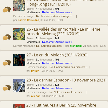
Hong-Kong (16/11/2018)
Sujets
:
47
,
Messages
:
703
Modérateur :
Rédacteur-Administrateur
Dernier message :
Re: Les couvertures étrangère…
par
Laszlo Carreidas
, 08 avr. 2026, 19:09
26 - La vallée des immortels - Le millième
bras du Mékong (22/11/2019)
Sujets
:
21
,
Messages
:
242
Modérateur :
Rédacteur-Administrateur
Dernier message :
Re: Sources visuelles
par
archibald
, 21 déc. 2025, 13:26
27 - Le cri du Moloch (20/11/2020)
Sujets
:
31
,
Messages
:
491
Modérateur :
Rédacteur-Administrateur
Dernier message :
Re: Comparaison des différent…
par
tytram
, 23 juin 2026, 19:43
28 - Le dernier Espadon (19 novembre 2021)
Sujets
:
23
,
Messages
:
528
Modérateur :
Rédacteur-Administrateur
Dernier message :
Re: Votre avis sur le dernier…
par
olY-san
, 13 août 2025, 17:05
29 - Huit heures à Berlin (25 novembre