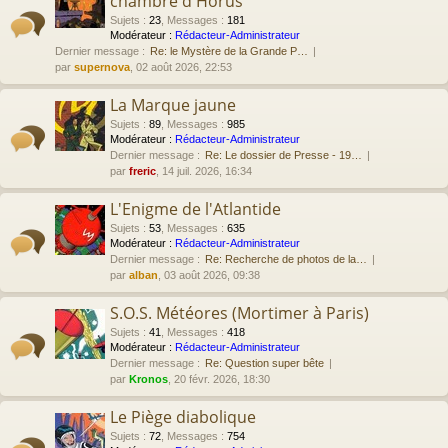
chambre d'Horus
Sujets
:
23
,
Messages
:
181
Modérateur :
Rédacteur-Administrateur
Dernier message :
Re: le Mystère de la Grande P…
par
supernova
, 02 août 2026, 22:53
La Marque jaune
Sujets
:
89
,
Messages
:
985
Modérateur :
Rédacteur-Administrateur
Dernier message :
Re: Le dossier de Presse - 19…
par
freric
, 14 juil. 2026, 16:34
L'Enigme de l'Atlantide
Sujets
:
53
,
Messages
:
635
Modérateur :
Rédacteur-Administrateur
Dernier message :
Re: Recherche de photos de la…
par
alban
, 03 août 2026, 09:38
S.O.S. Météores (Mortimer à Paris)
Sujets
:
41
,
Messages
:
418
Modérateur :
Rédacteur-Administrateur
Dernier message :
Re: Question super bête
par
Kronos
, 20 févr. 2026, 18:30
Le Piège diabolique
Sujets
:
72
,
Messages
:
754