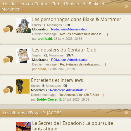
Les dossiers du Centaur Club : L'univers de Blake et
Mortimer
Les personnages dans Blake & Mortimer
Sujets
:
7
,
Messages
:
228
Modérateur :
Rédacteur-Administrateur
Dernier message :
Re: Les savants fous dans la …
par
archibald
, 23 janv. 2026, 10:38
Les dossiers du Centaur Club
Sujets
:
72
,
Messages
:
2974
Modérateur :
Rédacteur-Administrateur
Dernier message :
Re: 9 étapes de réalisation d…
par
alban
, 12 mai 2026, 20:20
Entretiens et Interviews
Sujets
:
5
,
Messages
:
95
Modérateur :
Rédacteur-Administrateur
Dernier message :
Re: Antoine Aubin (8h à Berli…
par
Bobby Cowen II
, 24 juil. 2025, 18:09
Les albums d'Edgar P. JACOBS
Le Secret de l'Espadon : La poursuite
fantastique