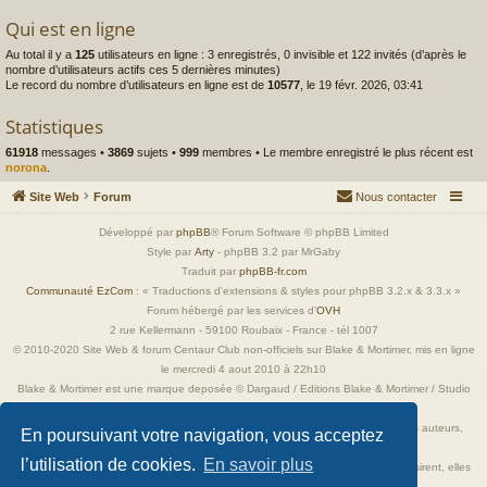
Qui est en ligne
Au total il y a
125
utilisateurs en ligne : 3 enregistrés, 0 invisible et 122 invités (d’après le
nombre d’utilisateurs actifs ces 5 dernières minutes)
Le record du nombre d’utilisateurs en ligne est de
10577
, le 19 févr. 2026, 03:41
Statistiques
61918
messages •
3869
sujets •
999
membres • Le membre enregistré le plus récent est
norona
.
Site Web
Forum
Nous contacter
Développé par
phpBB
® Forum Software © phpBB Limited
Style par
Arty
- phpBB 3.2 par MrGaby
Traduit par
phpBB-fr.com
Communauté EzCom
: « Traductions d'extensions & styles pour phpBB 3.2.x & 3.3.x »
Forum hébergé par les services d’
OVH
2 rue Kellermann - 59100 Roubaix - France - tél 1007
© 2010-2020 Site Web & forum Centaur Club non-officiels sur Blake & Mortimer, mis en ligne
le mercredi 4 aout 2010 à 22h10
Blake & Mortimer est une marque deposée © Dargaud / Editions Blake & Mortimer / Studio
Jacobs
Toutes les images incluses dans ces pages sont la propriété exclusive de leurs auteurs,
En poursuivant votre navigation, vous acceptez
ayant droits et/ou éditeurs.
l’utilisation de cookies.
En savoir plus
Elles ne sont ici qu'à titre de référence ou d'illustration. Si les propriétaires le désirent, elles
seront retirées immédiatement.