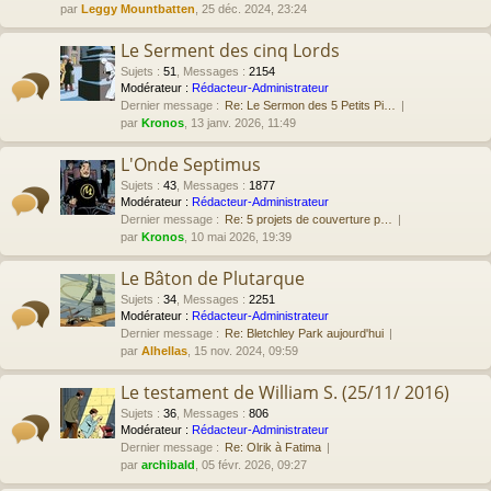
par
Leggy Mountbatten
, 25 déc. 2024, 23:24
Le Serment des cinq Lords
Sujets
:
51
,
Messages
:
2154
Modérateur :
Rédacteur-Administrateur
Dernier message :
Re: Le Sermon des 5 Petits Pi…
par
Kronos
, 13 janv. 2026, 11:49
L'Onde Septimus
Sujets
:
43
,
Messages
:
1877
Modérateur :
Rédacteur-Administrateur
Dernier message :
Re: 5 projets de couverture p…
par
Kronos
, 10 mai 2026, 19:39
Le Bâton de Plutarque
Sujets
:
34
,
Messages
:
2251
Modérateur :
Rédacteur-Administrateur
Dernier message :
Re: Bletchley Park aujourd'hui
par
Alhellas
, 15 nov. 2024, 09:59
Le testament de William S. (25/11/ 2016)
Sujets
:
36
,
Messages
:
806
Modérateur :
Rédacteur-Administrateur
Dernier message :
Re: Olrik à Fatima
par
archibald
, 05 févr. 2026, 09:27