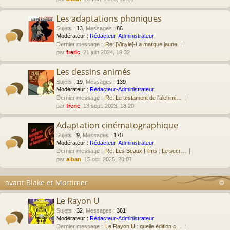
Les adaptations phoniques
Sujets
:
13
,
Messages
:
86
Modérateur :
Rédacteur-Administrateur
Dernier message :
Re: [Vinyle]-La marque jaune.
par
freric
, 21 juin 2024, 19:32
Les dessins animés
Sujets
:
19
,
Messages
:
139
Modérateur :
Rédacteur-Administrateur
Dernier message :
Re: Le testament de l'alchimi…
par
freric
, 13 sept. 2023, 18:20
Adaptation cinématographique
Sujets
:
9
,
Messages
:
170
Modérateur :
Rédacteur-Administrateur
Dernier message :
Re: Les Beaux Films : Le secr…
par
alban
, 15 oct. 2025, 20:07
avant Blake et Mortimer
Le Rayon U
Sujets
:
32
,
Messages
:
361
Modérateur :
Rédacteur-Administrateur
Dernier message :
Le Rayon U : quelle édition c…