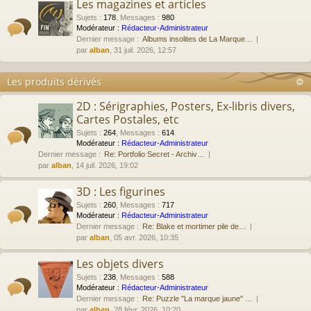
Les magazines et articles
Sujets
:
178
,
Messages
:
980
Modérateur :
Rédacteur-Administrateur
Dernier message :
Albums insolites de La Marque…
par
alban
, 31 juil. 2026, 12:57
Les produits dérivés
2D : Sérigraphies, Posters, Ex-libris divers,
Cartes Postales, etc
Sujets
:
264
,
Messages
:
614
Modérateur :
Rédacteur-Administrateur
Dernier message :
Re: Portfolio Secret - Archiv…
par
alban
, 14 juil. 2026, 19:02
3D : Les figurines
Sujets
:
260
,
Messages
:
717
Modérateur :
Rédacteur-Administrateur
Dernier message :
Re: Blake et mortimer pile de…
par
alban
, 05 avr. 2026, 10:35
Les objets divers
Sujets
:
238
,
Messages
:
588
Modérateur :
Rédacteur-Administrateur
Dernier message :
Re: Puzzle "La marque jaune" …
par
alban
, 28 févr. 2026, 10:20