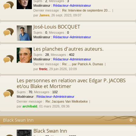
Sujets
:
2
,
Messages
:
3
Modérateur :
Rédacteur-Administrateur
Dernier message :
Re: Interview de septembre 20…
par
James
, 26 sept. 2023, 09:07
José-Louis BOCQUET
Sujets
:
0
,
Messages
:
0
Modérateur :
Rédacteur-Administrateur
Les planches d'autres auteurs.
Sujets
:
28
,
Messages
:
402
Modérateur :
Rédacteur-Administrateur
Dernier message :
Re: ... par Patrick A. Dumas
par
freric
, 29 juin 2026, 10:09
Les personnes en relation avec Edgar P. JACOBS
et/ou Blake et Mortimer
Sujets
:
70
,
Messages
:
102
Modérateur :
Rédacteur-Administrateur
Dernier message :
Re: Jacques Van Melkebeke
par
archibald
, 01 mars 2026, 09:36
Black Swan Inn
Black Swan Inn