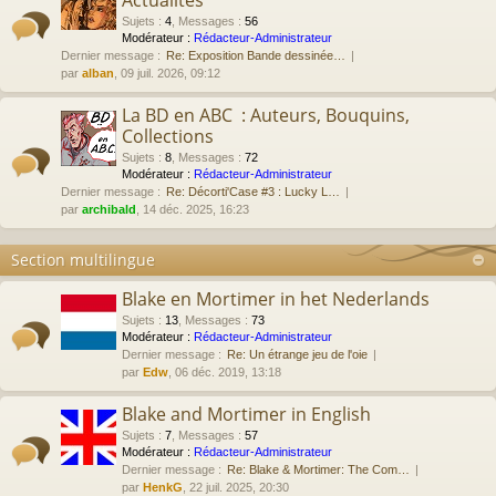
Actualités
Sujets
:
4
,
Messages
:
56
Modérateur :
Rédacteur-Administrateur
Dernier message :
Re: Exposition Bande dessinée…
par
alban
, 09 juil. 2026, 09:12
La BD en ABC : Auteurs, Bouquins,
Collections
Sujets
:
8
,
Messages
:
72
Modérateur :
Rédacteur-Administrateur
Dernier message :
Re: Décorti'Case #3 : Lucky L…
par
archibald
, 14 déc. 2025, 16:23
Section multilingue
Blake en Mortimer in het Nederlands
Sujets
:
13
,
Messages
:
73
Modérateur :
Rédacteur-Administrateur
Dernier message :
Re: Un étrange jeu de l'oie
par
Edw
, 06 déc. 2019, 13:18
Blake and Mortimer in English
Sujets
:
7
,
Messages
:
57
Modérateur :
Rédacteur-Administrateur
Dernier message :
Re: Blake & Mortimer: The Com…
par
HenkG
, 22 juil. 2025, 20:30