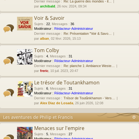
Dernier message :
Re: La guerre des mondes - il…
par
archibald
, 26 nov. 2024, 09:34
Voir & Savoir
Sujets
:
22
,
Messages
:
36
Modérateur :
Rédacteur-Administrateur
Dernier message :
Re: Présentation "Voir & Savo…
par
alban
, 02 févr. 2026, 15:13
Tom Colby
Sujets
:
4
,
Messages
:
31
Modérateur :
Rédacteur-Administrateur
Dernier message :
Re: planche 1: Ambiance Weste…
par
freric
, 10 juil. 2023, 20:47
Le trésor de Toutankhamon
Sujets
:
6
,
Messages
:
31
Modérateur :
Rédacteur-Administrateur
Dernier message :
Trésor de Toutânkhamon - Vers…
par
Alex Diaz de Losada
, 26 juin 2026, 12:08
Les aventures de Philip et Francis
Menaces sur l'empire
Sujets
:
5
,
Messages
:
27
Modérateur :
Rédacteur-Administrateur