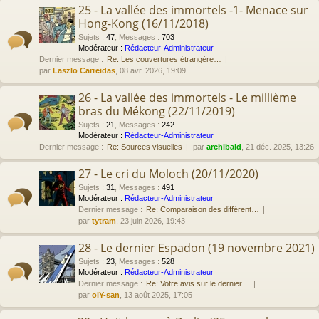
25 - La vallée des immortels -1- Menace sur
Hong-Kong (16/11/2018)
Sujets
:
47
,
Messages
:
703
Modérateur :
Rédacteur-Administrateur
Dernier message :
Re: Les couvertures étrangère…
par
Laszlo Carreidas
, 08 avr. 2026, 19:09
26 - La vallée des immortels - Le millième
bras du Mékong (22/11/2019)
Sujets
:
21
,
Messages
:
242
Modérateur :
Rédacteur-Administrateur
Dernier message :
Re: Sources visuelles
par
archibald
, 21 déc. 2025, 13:26
27 - Le cri du Moloch (20/11/2020)
Sujets
:
31
,
Messages
:
491
Modérateur :
Rédacteur-Administrateur
Dernier message :
Re: Comparaison des différent…
par
tytram
, 23 juin 2026, 19:43
28 - Le dernier Espadon (19 novembre 2021)
Sujets
:
23
,
Messages
:
528
Modérateur :
Rédacteur-Administrateur
Dernier message :
Re: Votre avis sur le dernier…
par
olY-san
, 13 août 2025, 17:05