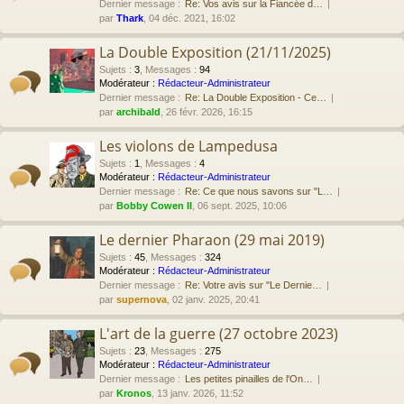
Dernier message :
Re: Vos avis sur la Fiancée d…
par
Thark
, 04 déc. 2021, 16:02
La Double Exposition (21/11/2025)
Sujets
:
3
,
Messages
:
94
Modérateur :
Rédacteur-Administrateur
Dernier message :
Re: La Double Exposition - Ce…
par
archibald
, 26 févr. 2026, 16:15
Les violons de Lampedusa
Sujets
:
1
,
Messages
:
4
Modérateur :
Rédacteur-Administrateur
Dernier message :
Re: Ce que nous savons sur "L…
par
Bobby Cowen II
, 06 sept. 2025, 10:06
Le dernier Pharaon (29 mai 2019)
Sujets
:
45
,
Messages
:
324
Modérateur :
Rédacteur-Administrateur
Dernier message :
Re: Votre avis sur "Le Dernie…
par
supernova
, 02 janv. 2025, 20:41
L'art de la guerre (27 octobre 2023)
Sujets
:
23
,
Messages
:
275
Modérateur :
Rédacteur-Administrateur
Dernier message :
Les petites pinailles de l'On…
par
Kronos
, 13 janv. 2026, 11:52