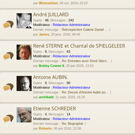
par
Wronschien
, 06 oct. 2024, 23:22
André JUILLARD
Sujets
:
48
,
Messages
:
242
Modérateur :
Rédacteur-Administrateur
Dernier message :
Retrospective Galerie Daniel …
par
James
, 29 janv. 2026, 08:46
René STERNE et Chantal de SPIELGELEER
Sujets
:
8
,
Messages
:
63
Modérateur :
Rédacteur-Administrateur
Dernier message :
Re: Entretien avec René Stern…
par
Bobby Cowen II
, 20 juin 2025, 13:53
Antoine AUBIN.
Sujets
:
9
,
Messages
:
90
Modérateur :
Rédacteur-Administrateur
Dernier message :
Re: Dessin d'Antoine Aubin po…
par
archibald
, 11 sept. 2020, 16:26
Etienne SCHREDER
Sujets
:
4
,
Messages
:
14
Modérateur :
Rédacteur-Administrateur
Dernier message :
Re: Biographie
par
Roberto
, 06 juin 2018, 22:08