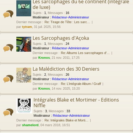
Les sarcophages du 6e continent (intégrale
de luxe)
Sujets
:
1
,
Messages
:
16
Modérateur :
Rédacteur-Administrateur
Dernier message :
Re: Tirage de Tête : Les sarc…
par
tytram
, 31 juil. 2025, 15:56
Les Sarcophages d'Açoka
Sujets
:
1
,
Messages
:
24
Modérateur :
Rédacteur-Administrateur
Dernier message :
Re: Albums Les sarcophages d'…
par
Kronos
, 21 nov. 2011, 17:25
La Malédiction des 30 Deniers
Sujets
:
2
,
Messages
:
26
Modérateur :
Rédacteur-Administrateur
Dernier message :
Re: L'intégrale Album / Graff
par
Kronos
, 14 nov. 2025, 15:20
Intégrales Blake et Mortimer - Editions
Niffle
Sujets
:
3
,
Messages
:
33
Modérateur :
Rédacteur-Administrateur
Dernier message :
Re: Intégrales Blake et Morti…
par
shamelord
, 04 mars 2018, 16:51