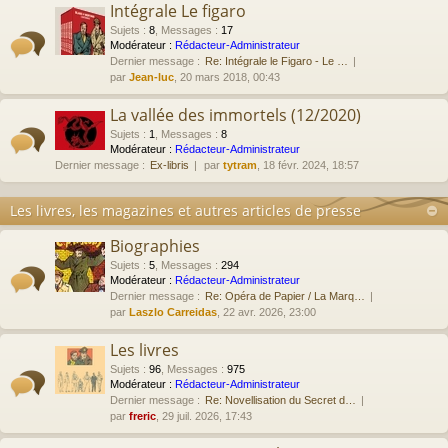
Intégrale Le figaro
Sujets
:
8
,
Messages
:
17
Modérateur :
Rédacteur-Administrateur
Dernier message :
Re: Intégrale le Figaro - Le …
par
Jean-luc
, 20 mars 2018, 00:43
La vallée des immortels (12/2020)
Sujets
:
1
,
Messages
:
8
Modérateur :
Rédacteur-Administrateur
Dernier message :
Ex-libris
par
tytram
, 18 févr. 2024, 18:57
Les livres, les magazines et autres articles de presse
Biographies
Sujets
:
5
,
Messages
:
294
Modérateur :
Rédacteur-Administrateur
Dernier message :
Re: Opéra de Papier / La Marq…
par
Laszlo Carreidas
, 22 avr. 2026, 23:00
Les livres
Sujets
:
96
,
Messages
:
975
Modérateur :
Rédacteur-Administrateur
Dernier message :
Re: Novellisation du Secret d…
par
freric
, 29 juil. 2026, 17:43