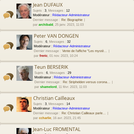
Jean DUFAUX
Sujets
:
3
,
Messages
:
12
Modérateur :
Rédacteur-Administrateur
Dernier message :
Re: Biographie
par
archibald
, 25 janv. 2023, 11:03
Peter VAN DONGEN
Sujets
:
6
,
Messages
:
32
Modérateur :
Rédacteur-Administrateur
Dernier message :
Vente de l'affiche "Les mystè…
par
freric
, 01 nov. 2023, 10:24
Teun BERSERIK
Sujets
:
6
,
Messages
:
29
Modérateur :
Rédacteur-Administrateur
Dernier message :
Re: Striphelden versus corona…
par
shamelord
, 11 févr. 2023, 11:03
Christian Cailleaux
Sujets
:
3
,
Messages
:
14
Modérateur :
Rédacteur-Administrateur
Dernier message :
Re: Christian Cailleaux parle…
par
ccharlie
, 16 avr. 2023, 21:45
Jean-Luc FROMENTAL