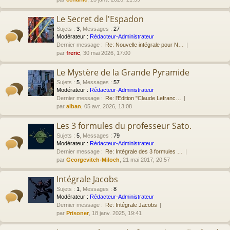
Le Secret de l'Espadon
Sujets
:
3
,
Messages
:
27
Modérateur :
Rédacteur-Administrateur
Dernier message :
Re: Nouvelle intégrale pour N…
par
freric
, 30 mai 2026, 17:00
Le Mystère de la Grande Pyramide
Sujets
:
5
,
Messages
:
57
Modérateur :
Rédacteur-Administrateur
Dernier message :
Re: l'Edition "Claude Lefranc…
par
alban
, 05 avr. 2026, 13:08
Les 3 formules du professeur Sato.
Sujets
:
5
,
Messages
:
79
Modérateur :
Rédacteur-Administrateur
Dernier message :
Re: Intégrale des 3 formules …
par
Georgevitch-Miloch
, 21 mai 2017, 20:57
Intégrale Jacobs
Sujets
:
1
,
Messages
:
8
Modérateur :
Rédacteur-Administrateur
Dernier message :
Re: Intégrale Jacobs
par
Prisoner
, 18 janv. 2025, 19:41