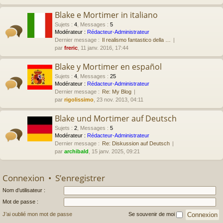
Blake e Mortimer in italiano
Sujets
:
4
,
Messages
:
5
Modérateur :
Rédacteur-Administrateur
Dernier message :
Il realismo fantastico della …
par
freric
, 11 janv. 2016, 17:44
Blake y Mortimer en español
Sujets
:
4
,
Messages
:
25
Modérateur :
Rédacteur-Administrateur
Dernier message :
Re: My Blog
par
rigolissimo
, 23 nov. 2013, 04:11
Blake und Mortimer auf Deutsch
Sujets
:
2
,
Messages
:
5
Modérateur :
Rédacteur-Administrateur
Dernier message :
Re: Diskussion auf Deutsch
par
archibald
, 15 janv. 2025, 09:21
Connexion
•
S’enregistrer
Nom d’utilisateur :
Mot de passe :
J’ai oublié mon mot de passe
Se souvenir de moi