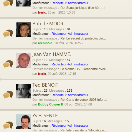
Modérateur :
Rédacteur-Administrateur
Dernier message :
Re: Statut juridique d'un hér…
par
freric
, 23 avr. 2026, 13:58
Bob de MOOR
Sujets
:
16
,
Messages
:
81
Modérateur :
Rédacteur-Administrateur
Dernier message :
Re: Le secret du protectocolo…
par
archibald
, 10 févr. 2026, 16:53
Jean Van HAMME.
Sujets
:
12
,
Messages
:
47
Modérateur :
Rédacteur-Administrateur
Dernier message :
Le Monde HS - Rencontre avec …
par
freric
, 09 août 2023, 17:15
Ted BENOIT
Sujets
:
23
,
Messages
:
133
Modérateur :
Rédacteur-Administrateur
Dernier message :
Re: Carte de voeux 2006 Infor…
par
Bobby Cowen II
, 08 oct. 2025, 14:08
Yves SENTE
Sujets
:
6
,
Messages
:
15
Modérateur :
Rédacteur-Administrateur
Dernier message :
Re: Interview dans "Moustique…