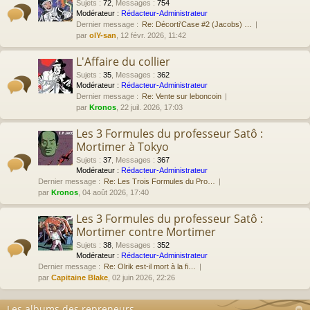
Sujets
:
72
,
Messages
:
754
Modérateur :
Rédacteur-Administrateur
Dernier message :
Re: Décorti'Case #2 (Jacobs) …
par
olY-san
, 12 févr. 2026, 11:42
L'Affaire du collier
Sujets
:
35
,
Messages
:
362
Modérateur :
Rédacteur-Administrateur
Dernier message :
Re: Vente sur leboncoin
par
Kronos
, 22 juil. 2026, 17:03
Les 3 Formules du professeur Satô :
Mortimer à Tokyo
Sujets
:
37
,
Messages
:
367
Modérateur :
Rédacteur-Administrateur
Dernier message :
Re: Les Trois Formules du Pro…
par
Kronos
, 04 août 2026, 17:40
Les 3 Formules du professeur Satô :
Mortimer contre Mortimer
Sujets
:
38
,
Messages
:
352
Modérateur :
Rédacteur-Administrateur
Dernier message :
Re: Olrik est-il mort à la fi…
par
Capitaine Blake
, 02 juin 2026, 22:26
Les albums des repreneurs