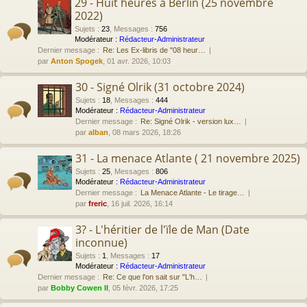
29 - Huit heures à Berlin (25 novembre
2022)
Sujets
:
23
,
Messages
:
756
Modérateur :
Rédacteur-Administrateur
Dernier message :
Re: Les Ex-libris de "08 heur…
par
Anton Spogek
, 01 avr. 2026, 10:03
30 - Signé Olrik (31 octobre 2024)
Sujets
:
18
,
Messages
:
444
Modérateur :
Rédacteur-Administrateur
Dernier message :
Re: Signé Olrik - version lux…
par
alban
, 08 mars 2026, 18:26
31 - La menace Atlante ( 21 novembre 2025)
Sujets
:
25
,
Messages
:
806
Modérateur :
Rédacteur-Administrateur
Dernier message :
La Menace Atlante - Le tirage…
par
freric
, 16 juil. 2026, 16:14
3? - L'héritier de l'ïle de Man (Date
inconnue)
Sujets
:
1
,
Messages
:
17
Modérateur :
Rédacteur-Administrateur
Dernier message :
Re: Ce que l'on sait sur "L'h…
par
Bobby Cowen II
, 05 févr. 2026, 17:25