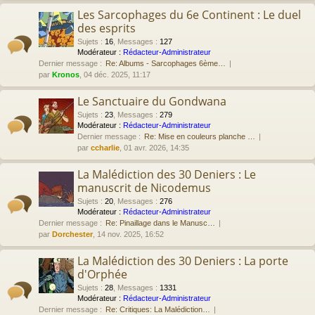
Les Sarcophages du 6e Continent : Le duel
des esprits
Sujets
:
16
,
Messages
:
127
Modérateur :
Rédacteur-Administrateur
Dernier message :
Re: Albums - Sarcophages 6ème…
par
Kronos
, 04 déc. 2025, 11:17
Le Sanctuaire du Gondwana
Sujets
:
23
,
Messages
:
279
Modérateur :
Rédacteur-Administrateur
Dernier message :
Re: Mise en couleurs planche …
par
ccharlie
, 01 avr. 2026, 14:35
La Malédiction des 30 Deniers : Le
manuscrit de Nicodemus
Sujets
:
20
,
Messages
:
276
Modérateur :
Rédacteur-Administrateur
Dernier message :
Re: Pinaillage dans le Manusc…
par
Dorchester
, 14 nov. 2025, 16:52
La Malédiction des 30 Deniers : La porte
d'Orphée
Sujets
:
28
,
Messages
:
1331
Modérateur :
Rédacteur-Administrateur
Dernier message :
Re: Critiques: La Malédiction…