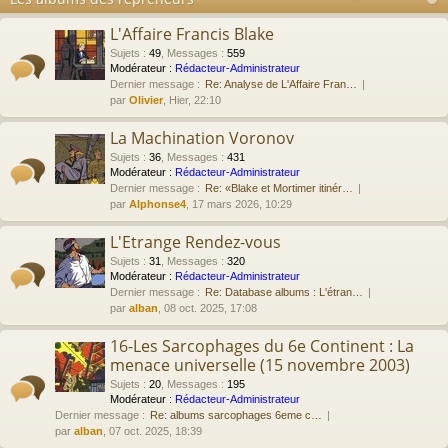
L'Affaire Francis Blake
Sujets
:
49
,
Messages
:
559
Modérateur :
Rédacteur-Administrateur
Dernier message :
Re: Analyse de L'Affaire Fran…
par
Olivier
, Hier, 22:10
La Machination Voronov
Sujets
:
36
,
Messages
:
431
Modérateur :
Rédacteur-Administrateur
Dernier message :
Re: «Blake et Mortimer itinér…
par
Alphonse4
, 17 mars 2026, 10:29
L'Etrange Rendez-vous
Sujets
:
31
,
Messages
:
320
Modérateur :
Rédacteur-Administrateur
Dernier message :
Re: Database albums : L'étran…
par
alban
, 08 oct. 2025, 17:08
16-Les Sarcophages du 6e Continent : La
menace universelle (15 novembre 2003)
Sujets
:
20
,
Messages
:
195
Modérateur :
Rédacteur-Administrateur
Dernier message :
Re: albums sarcophages 6eme c…
par
alban
, 07 oct. 2025, 18:39