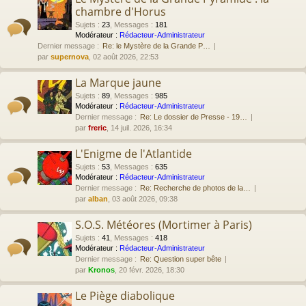
chambre d'Horus
Sujets
:
23
,
Messages
:
181
Modérateur :
Rédacteur-Administrateur
Dernier message :
Re: le Mystère de la Grande P…
par
supernova
, 02 août 2026, 22:53
La Marque jaune
Sujets
:
89
,
Messages
:
985
Modérateur :
Rédacteur-Administrateur
Dernier message :
Re: Le dossier de Presse - 19…
par
freric
, 14 juil. 2026, 16:34
L'Enigme de l'Atlantide
Sujets
:
53
,
Messages
:
635
Modérateur :
Rédacteur-Administrateur
Dernier message :
Re: Recherche de photos de la…
par
alban
, 03 août 2026, 09:38
S.O.S. Météores (Mortimer à Paris)
Sujets
:
41
,
Messages
:
418
Modérateur :
Rédacteur-Administrateur
Dernier message :
Re: Question super bête
par
Kronos
, 20 févr. 2026, 18:30
Le Piège diabolique