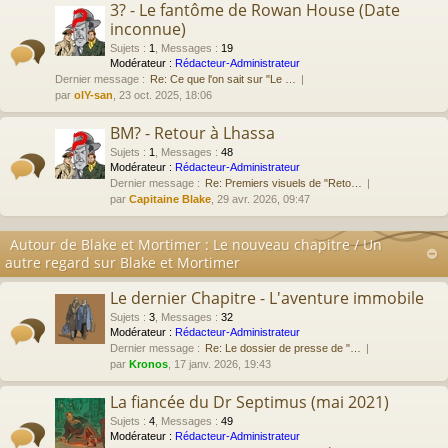
3? - Le fantôme de Rowan House (Date
inconnue)
Sujets
:
1
,
Messages
:
19
Modérateur :
Rédacteur-Administrateur
Dernier message :
Re: Ce que l'on sait sur "Le …
par
olY-san
, 23 oct. 2025, 18:06
BM? - Retour à Lhassa
Sujets
:
1
,
Messages
:
48
Modérateur :
Rédacteur-Administrateur
Dernier message :
Re: Premiers visuels de "Reto…
par
Capitaine Blake
, 29 avr. 2026, 09:47
Autour de Blake et Mortimer : Le nouveau chapitre / Un
autre regard sur Blake et Mortimer
Le dernier Chapitre - L'aventure immobile
Sujets
:
3
,
Messages
:
32
Modérateur :
Rédacteur-Administrateur
Dernier message :
Re: Le dossier de presse de "…
par
Kronos
, 17 janv. 2026, 19:43
La fiancée du Dr Septimus (mai 2021)
Sujets
:
4
,
Messages
:
49
Modérateur :
Rédacteur-Administrateur