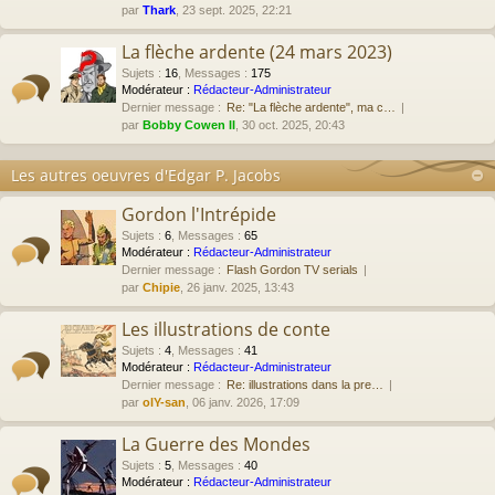
par
Thark
, 23 sept. 2025, 22:21
La flèche ardente (24 mars 2023)
Sujets
:
16
,
Messages
:
175
Modérateur :
Rédacteur-Administrateur
Dernier message :
Re: "La flèche ardente", ma c…
par
Bobby Cowen II
, 30 oct. 2025, 20:43
Les autres oeuvres d'Edgar P. Jacobs
Gordon l'Intrépide
Sujets
:
6
,
Messages
:
65
Modérateur :
Rédacteur-Administrateur
Dernier message :
Flash Gordon TV serials
par
Chipie
, 26 janv. 2025, 13:43
Les illustrations de conte
Sujets
:
4
,
Messages
:
41
Modérateur :
Rédacteur-Administrateur
Dernier message :
Re: illustrations dans la pre…
par
olY-san
, 06 janv. 2026, 17:09
La Guerre des Mondes
Sujets
:
5
,
Messages
:
40
Modérateur :
Rédacteur-Administrateur