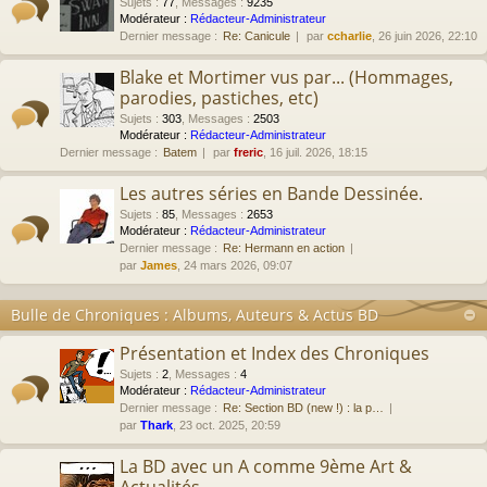
Sujets
:
77
,
Messages
:
9235
Modérateur :
Rédacteur-Administrateur
Dernier message :
Re: Canicule
par
ccharlie
, 26 juin 2026, 22:10
Blake et Mortimer vus par... (Hommages,
parodies, pastiches, etc)
Sujets
:
303
,
Messages
:
2503
Modérateur :
Rédacteur-Administrateur
Dernier message :
Batem
par
freric
, 16 juil. 2026, 18:15
Les autres séries en Bande Dessinée.
Sujets
:
85
,
Messages
:
2653
Modérateur :
Rédacteur-Administrateur
Dernier message :
Re: Hermann en action
par
James
, 24 mars 2026, 09:07
Bulle de Chroniques : Albums, Auteurs & Actus BD
Présentation et Index des Chroniques
Sujets
:
2
,
Messages
:
4
Modérateur :
Rédacteur-Administrateur
Dernier message :
Re: Section BD (new !) : la p…
par
Thark
, 23 oct. 2025, 20:59
La BD avec un A comme 9ème Art &