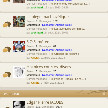
Dernier message :
Re: Planche de Menaces sur l'…
par
archibald
, 17 mars 2023, 08:56
Le piège machiavélique.
Sujets
:
8
,
Messages
:
132
Modérateur :
Rédacteur-Administrateur
Dernier message :
Re: Les aventures de Philip &…
par
archibald
, 24 sept. 2024, 20:59
S.O.S. météo
Sujets
:
7
,
Messages
:
67
Modérateur :
Rédacteur-Administrateur
Dernier message :
Re: Critiques de l'album
par
Olivier
, 21 mars 2021, 20:28
Histoires courtes, divers
Sujets
:
6
,
Messages
:
20
Modérateur :
Rédacteur-Administrateur
Dernier message :
Re: Philip et Francis - Le re…
par
Chipie
, 27 déc. 2024, 20:28
Les auteurs
Edgar Pierre JACOBS
Sujets
:
119
,
Messages
:
1004