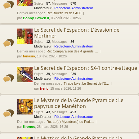
Sujets
:
57
,
Messages
:
570
Modérateur :
Rédacteur-Administrateur
Dernier message :
Re: Bulletin 39 des ADJ
par
Bobby Cowen II
, 05 août 2026, 10:56
Le Secret de l'Espadon : L'évasion de
Mortimer
Sujets
:
12
,
Messages
:
86
Modérateur :
Rédacteur-Administrateur
Dernier message :
Re: Comparaison des 4 grands …
par
fanasio
, 10 févr. 2026, 18:26
Le Secret de l'Espadon : SX-1 contre-attaque
Sujets
:
39
,
Messages
:
239
Modérateur :
Rédacteur-Administrateur
Dernier message :
Tirage luxe :Le Secret de l'E…
par
freric
, 15 mars 2026, 11:26
Le Mystère de la Grande Pyramide : Le
papyrus de Manéthon
Sujets
:
43
,
Messages
:
453
Modérateur :
Rédacteur-Administrateur
Dernier message :
Re: Le(s) Mystère(s) du Petit…
par
Kronos
, 28 mars 2026, 16:26
Le Mystère de la Grande Pyramide : la