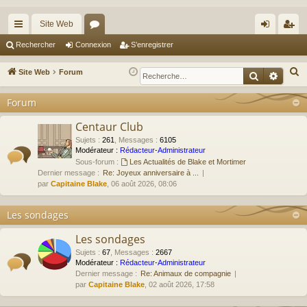
Site Web
cc
or
on
’e
Rechercher
Connexion
S’enregistrer
ès
u
ne
nr
R
Site Web
Forum
Recherche
Reche
ra
m
xi
eg
e
Forum
c
pi
s
on
ist
h
Centaur Club
de
re
e
Sujets
:
261
,
Messages
:
6105
r
r
Modérateur :
Rédacteur-Administrateur
Sous-forum :
Les Actualités de Blake et Mortimer
c
Dernier message :
Re: Joyeux anniversaire à ...
h
par
Capitaine Blake
, 06 août 2026, 08:06
e
r
Les sondages
Les sondages
Sujets
:
67
,
Messages
:
2667
Modérateur :
Rédacteur-Administrateur
Dernier message :
Re: Animaux de compagnie
par
Capitaine Blake
, 02 août 2026, 17:58