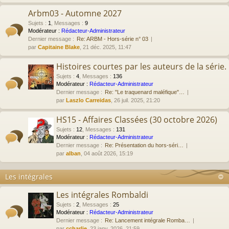
Arbm03 - Automne 2027
Sujets
:
1
,
Messages
:
9
Modérateur :
Rédacteur-Administrateur
Dernier message :
Re: ARBM - Hors-série n° 03
par
Capitaine Blake
, 21 déc. 2025, 11:47
Histoires courtes par les auteurs de la série.
Sujets
:
4
,
Messages
:
136
Modérateur :
Rédacteur-Administrateur
Dernier message :
Re: "Le traquenard maléfique"…
par
Laszlo Carreidas
, 26 juil. 2025, 21:20
HS15 - Affaires Classées (30 octobre 2026)
Sujets
:
12
,
Messages
:
131
Modérateur :
Rédacteur-Administrateur
Dernier message :
Re: Présentation du hors-séri…
par
alban
, 04 août 2026, 15:19
Les intégrales
Les intégrales Rombaldi
Sujets
:
2
,
Messages
:
25
Modérateur :
Rédacteur-Administrateur
Dernier message :
Re: Lancement intégrale Romba…
par
ccharlie
, 23 janv. 2026, 21:59