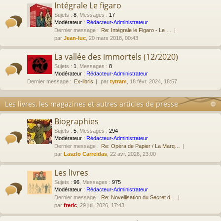
Intégrale Le figaro
Sujets
:
8
,
Messages
:
17
Modérateur :
Rédacteur-Administrateur
Dernier message :
Re: Intégrale le Figaro - Le …
par
Jean-luc
, 20 mars 2018, 00:43
La vallée des immortels (12/2020)
Sujets
:
1
,
Messages
:
8
Modérateur :
Rédacteur-Administrateur
Dernier message :
Ex-libris
par
tytram
, 18 févr. 2024, 18:57
Les livres, les magazines et autres articles de presse
Biographies
Sujets
:
5
,
Messages
:
294
Modérateur :
Rédacteur-Administrateur
Dernier message :
Re: Opéra de Papier / La Marq…
par
Laszlo Carreidas
, 22 avr. 2026, 23:00
Les livres
Sujets
:
96
,
Messages
:
975
Modérateur :
Rédacteur-Administrateur
Dernier message :
Re: Novellisation du Secret d…
par
freric
, 29 juil. 2026, 17:43