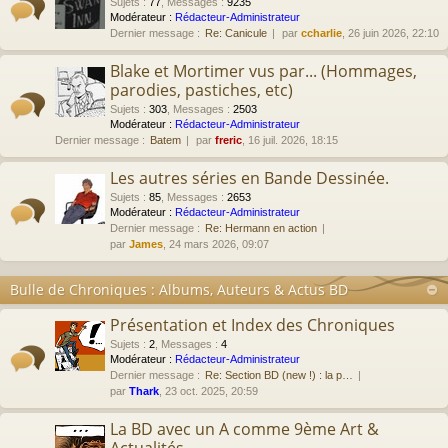
Sujets
:
77
,
Messages
:
9235
Modérateur :
Rédacteur-Administrateur
Dernier message :
Re: Canicule
par
ccharlie
, 26 juin 2026, 22:10
Blake et Mortimer vus par... (Hommages,
parodies, pastiches, etc)
Sujets
:
303
,
Messages
:
2503
Modérateur :
Rédacteur-Administrateur
Dernier message :
Batem
par
freric
, 16 juil. 2026, 18:15
Les autres séries en Bande Dessinée.
Sujets
:
85
,
Messages
:
2653
Modérateur :
Rédacteur-Administrateur
Dernier message :
Re: Hermann en action
par
James
, 24 mars 2026, 09:07
Bulle de Chroniques : Albums, Auteurs & Actus BD
Présentation et Index des Chroniques
Sujets
:
2
,
Messages
:
4
Modérateur :
Rédacteur-Administrateur
Dernier message :
Re: Section BD (new !) : la p…
par
Thark
, 23 oct. 2025, 20:59
La BD avec un A comme 9ème Art &