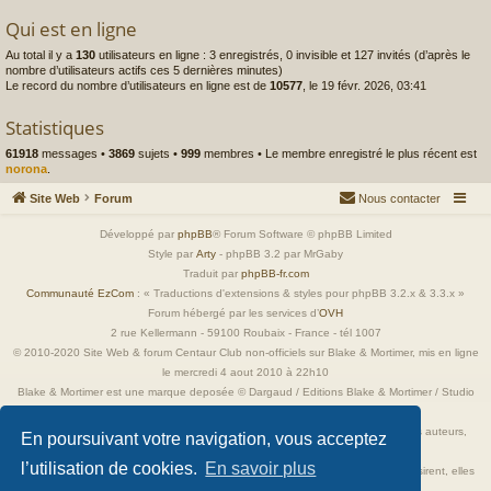
Qui est en ligne
Au total il y a
130
utilisateurs en ligne : 3 enregistrés, 0 invisible et 127 invités (d’après le
nombre d’utilisateurs actifs ces 5 dernières minutes)
Le record du nombre d’utilisateurs en ligne est de
10577
, le 19 févr. 2026, 03:41
Statistiques
61918
messages •
3869
sujets •
999
membres • Le membre enregistré le plus récent est
norona
.
Site Web
Forum
Nous contacter
Développé par
phpBB
® Forum Software © phpBB Limited
Style par
Arty
- phpBB 3.2 par MrGaby
Traduit par
phpBB-fr.com
Communauté EzCom
: « Traductions d'extensions & styles pour phpBB 3.2.x & 3.3.x »
Forum hébergé par les services d’
OVH
2 rue Kellermann - 59100 Roubaix - France - tél 1007
© 2010-2020 Site Web & forum Centaur Club non-officiels sur Blake & Mortimer, mis en ligne
le mercredi 4 aout 2010 à 22h10
Blake & Mortimer est une marque deposée © Dargaud / Editions Blake & Mortimer / Studio
Jacobs
Toutes les images incluses dans ces pages sont la propriété exclusive de leurs auteurs,
En poursuivant votre navigation, vous acceptez
ayant droits et/ou éditeurs.
l’utilisation de cookies.
En savoir plus
Elles ne sont ici qu'à titre de référence ou d'illustration. Si les propriétaires le désirent, elles
seront retirées immédiatement.