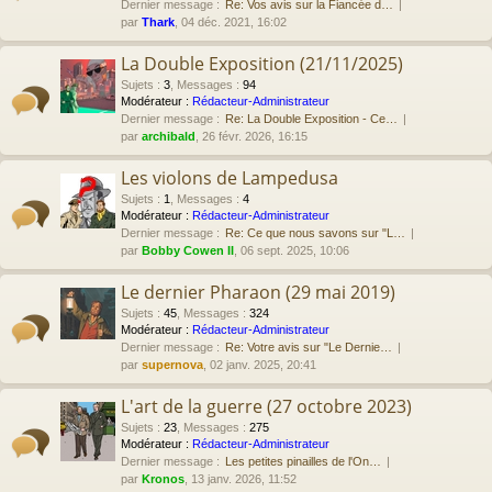
Dernier message :
Re: Vos avis sur la Fiancée d…
par
Thark
, 04 déc. 2021, 16:02
La Double Exposition (21/11/2025)
Sujets
:
3
,
Messages
:
94
Modérateur :
Rédacteur-Administrateur
Dernier message :
Re: La Double Exposition - Ce…
par
archibald
, 26 févr. 2026, 16:15
Les violons de Lampedusa
Sujets
:
1
,
Messages
:
4
Modérateur :
Rédacteur-Administrateur
Dernier message :
Re: Ce que nous savons sur "L…
par
Bobby Cowen II
, 06 sept. 2025, 10:06
Le dernier Pharaon (29 mai 2019)
Sujets
:
45
,
Messages
:
324
Modérateur :
Rédacteur-Administrateur
Dernier message :
Re: Votre avis sur "Le Dernie…
par
supernova
, 02 janv. 2025, 20:41
L'art de la guerre (27 octobre 2023)
Sujets
:
23
,
Messages
:
275
Modérateur :
Rédacteur-Administrateur
Dernier message :
Les petites pinailles de l'On…
par
Kronos
, 13 janv. 2026, 11:52