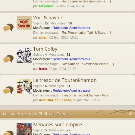
Dernier message :
Re: La guerre des mondes - il…
par
archibald
, 26 nov. 2024, 09:34
Voir & Savoir
Sujets
:
22
,
Messages
:
36
Modérateur :
Rédacteur-Administrateur
Dernier message :
Re: Présentation "Voir & Savo…
par
alban
, 02 févr. 2026, 15:13
Tom Colby
Sujets
:
4
,
Messages
:
31
Modérateur :
Rédacteur-Administrateur
Dernier message :
Re: planche 1: Ambiance Weste…
par
freric
, 10 juil. 2023, 20:47
Le trésor de Toutankhamon
Sujets
:
6
,
Messages
:
31
Modérateur :
Rédacteur-Administrateur
Dernier message :
Trésor de Toutânkhamon - Vers…
par
Alex Diaz de Losada
, 26 juin 2026, 12:08
Les aventures de Philip et Francis
Menaces sur l'empire
Sujets
:
5
,
Messages
:
27
Modérateur :
Rédacteur-Administrateur