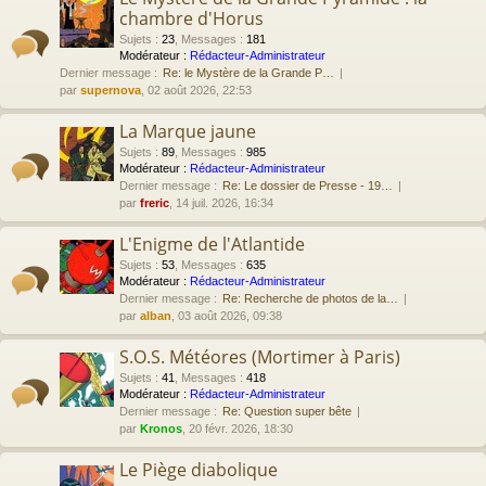
chambre d'Horus
Sujets
:
23
,
Messages
:
181
Modérateur :
Rédacteur-Administrateur
Dernier message :
Re: le Mystère de la Grande P…
par
supernova
, 02 août 2026, 22:53
La Marque jaune
Sujets
:
89
,
Messages
:
985
Modérateur :
Rédacteur-Administrateur
Dernier message :
Re: Le dossier de Presse - 19…
par
freric
, 14 juil. 2026, 16:34
L'Enigme de l'Atlantide
Sujets
:
53
,
Messages
:
635
Modérateur :
Rédacteur-Administrateur
Dernier message :
Re: Recherche de photos de la…
par
alban
, 03 août 2026, 09:38
S.O.S. Météores (Mortimer à Paris)
Sujets
:
41
,
Messages
:
418
Modérateur :
Rédacteur-Administrateur
Dernier message :
Re: Question super bête
par
Kronos
, 20 févr. 2026, 18:30
Le Piège diabolique