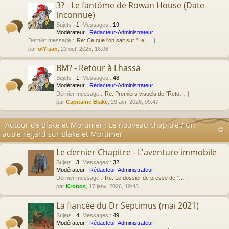
3? - Le fantôme de Rowan House (Date
inconnue)
Sujets
:
1
,
Messages
:
19
Modérateur :
Rédacteur-Administrateur
Dernier message :
Re: Ce que l'on sait sur "Le …
par
olY-san
, 23 oct. 2025, 18:06
BM? - Retour à Lhassa
Sujets
:
1
,
Messages
:
48
Modérateur :
Rédacteur-Administrateur
Dernier message :
Re: Premiers visuels de "Reto…
par
Capitaine Blake
, 29 avr. 2026, 09:47
Autour de Blake et Mortimer : Le nouveau chapitre / Un
autre regard sur Blake et Mortimer
Le dernier Chapitre - L'aventure immobile
Sujets
:
3
,
Messages
:
32
Modérateur :
Rédacteur-Administrateur
Dernier message :
Re: Le dossier de presse de "…
par
Kronos
, 17 janv. 2026, 19:43
La fiancée du Dr Septimus (mai 2021)
Sujets
:
4
,
Messages
:
49
Modérateur :
Rédacteur-Administrateur