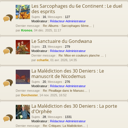
Les Sarcophages du 6e Continent : Le duel
des esprits
Sujets
:
16
,
Messages
:
127
Modérateur :
Rédacteur-Administrateur
Dernier message :
Re: Albums - Sarcophages 6ème…
par
Kronos
, 04 déc. 2025, 11:17
Le Sanctuaire du Gondwana
Sujets
:
23
,
Messages
:
279
Modérateur :
Rédacteur-Administrateur
Dernier message :
Re: Mise en couleurs planche …
par
ccharlie
, 01 avr. 2026, 14:35
La Malédiction des 30 Deniers : Le
manuscrit de Nicodemus
Sujets
:
20
,
Messages
:
276
Modérateur :
Rédacteur-Administrateur
Dernier message :
Re: Pinaillage dans le Manusc…
par
Dorchester
, 14 nov. 2025, 16:52
La Malédiction des 30 Deniers : La porte
d'Orphée
Sujets
:
28
,
Messages
:
1331
Modérateur :
Rédacteur-Administrateur
Dernier message :
Re: Critiques: La Malédiction…