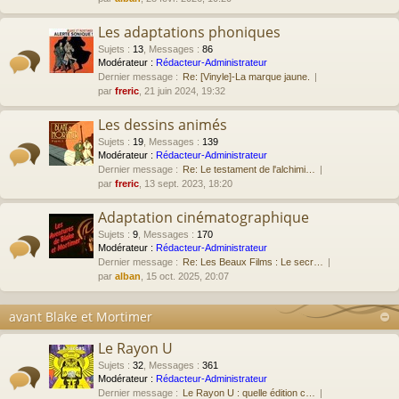
Les adaptations phoniques
Sujets
:
13
,
Messages
:
86
Modérateur :
Rédacteur-Administrateur
Dernier message :
Re: [Vinyle]-La marque jaune.
par
freric
, 21 juin 2024, 19:32
Les dessins animés
Sujets
:
19
,
Messages
:
139
Modérateur :
Rédacteur-Administrateur
Dernier message :
Re: Le testament de l'alchimi…
par
freric
, 13 sept. 2023, 18:20
Adaptation cinématographique
Sujets
:
9
,
Messages
:
170
Modérateur :
Rédacteur-Administrateur
Dernier message :
Re: Les Beaux Films : Le secr…
par
alban
, 15 oct. 2025, 20:07
avant Blake et Mortimer
Le Rayon U
Sujets
:
32
,
Messages
:
361
Modérateur :
Rédacteur-Administrateur
Dernier message :
Le Rayon U : quelle édition c…