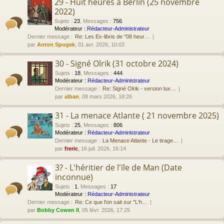
29 - Huit heures à Berlin (25 novembre
2022)
Sujets
:
23
,
Messages
:
756
Modérateur :
Rédacteur-Administrateur
Dernier message :
Re: Les Ex-libris de "08 heur…
par
Anton Spogek
, 01 avr. 2026, 10:03
30 - Signé Olrik (31 octobre 2024)
Sujets
:
18
,
Messages
:
444
Modérateur :
Rédacteur-Administrateur
Dernier message :
Re: Signé Olrik - version lux…
par
alban
, 08 mars 2026, 18:26
31 - La menace Atlante ( 21 novembre 2025)
Sujets
:
25
,
Messages
:
806
Modérateur :
Rédacteur-Administrateur
Dernier message :
La Menace Atlante - Le tirage…
par
freric
, 16 juil. 2026, 16:14
3? - L'héritier de l'ïle de Man (Date
inconnue)
Sujets
:
1
,
Messages
:
17
Modérateur :
Rédacteur-Administrateur
Dernier message :
Re: Ce que l'on sait sur "L'h…
par
Bobby Cowen II
, 05 févr. 2026, 17:25