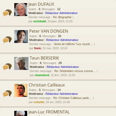
Jean DUFAUX
Sujets
:
3
,
Messages
:
12
Modérateur :
Rédacteur-Administrateur
Dernier message :
Re: Biographie
par
archibald
, 25 janv. 2023, 11:03
Peter VAN DONGEN
Sujets
:
6
,
Messages
:
32
Modérateur :
Rédacteur-Administrateur
Dernier message :
Vente de l'affiche "Les mystè…
par
freric
, 01 nov. 2023, 10:24
Teun BERSERIK
Sujets
:
6
,
Messages
:
29
Modérateur :
Rédacteur-Administrateur
Dernier message :
Re: Striphelden versus corona…
par
shamelord
, 11 févr. 2023, 11:03
Christian Cailleaux
Sujets
:
3
,
Messages
:
14
Modérateur :
Rédacteur-Administrateur
Dernier message :
Re: Christian Cailleaux parle…
par
ccharlie
, 16 avr. 2023, 21:45
Jean-Luc FROMENTAL