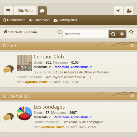
Site Web
cc
or
on
’e
Rechercher
Connexion
S’enregistrer
ès
u
ne
nr
R
Site Web
Forum
Recherche
Reche
ra
m
xi
eg
e
Forum
c
pi
s
on
ist
h
Centaur Club
de
re
e
Sujets
:
261
,
Messages
:
6105
r
r
Modérateur :
Rédacteur-Administrateur
Sous-forum :
Les Actualités de Blake et Mortimer
c
Dernier message :
Re: Joyeux anniversaire à ...
h
par
Capitaine Blake
, 06 août 2026, 08:06
e
r
Les sondages
Les sondages
Sujets
:
67
,
Messages
:
2667
Modérateur :
Rédacteur-Administrateur
Dernier message :
Re: Animaux de compagnie
par
Capitaine Blake
, 02 août 2026, 17:58