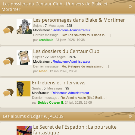
Les dossiers du Centaur Club : L'univers de Blake et
Mortimer
Les personnages dans Blake & Mortimer
Sujets
:
7
,
Messages
:
228
Modérateur :
Rédacteur-Administrateur
Dernier message :
Re: Les savants fous dans la …
par
archibald
, 23 janv. 2026, 10:38
Les dossiers du Centaur Club
Sujets
:
72
,
Messages
:
2974
Modérateur :
Rédacteur-Administrateur
Dernier message :
Re: 9 étapes de réalisation d…
par
alban
, 12 mai 2026, 20:20
Entretiens et Interviews
Sujets
:
5
,
Messages
:
95
Modérateur :
Rédacteur-Administrateur
Dernier message :
Re: Antoine Aubin (8h à Berli…
par
Bobby Cowen II
, 24 juil. 2025, 18:09
Les albums d'Edgar P. JACOBS
Le Secret de l'Espadon : La poursuite
fantastique