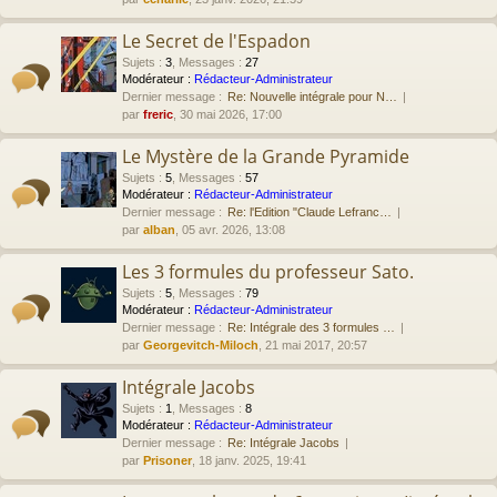
Le Secret de l'Espadon
Sujets
:
3
,
Messages
:
27
Modérateur :
Rédacteur-Administrateur
Dernier message :
Re: Nouvelle intégrale pour N…
par
freric
, 30 mai 2026, 17:00
Le Mystère de la Grande Pyramide
Sujets
:
5
,
Messages
:
57
Modérateur :
Rédacteur-Administrateur
Dernier message :
Re: l'Edition "Claude Lefranc…
par
alban
, 05 avr. 2026, 13:08
Les 3 formules du professeur Sato.
Sujets
:
5
,
Messages
:
79
Modérateur :
Rédacteur-Administrateur
Dernier message :
Re: Intégrale des 3 formules …
par
Georgevitch-Miloch
, 21 mai 2017, 20:57
Intégrale Jacobs
Sujets
:
1
,
Messages
:
8
Modérateur :
Rédacteur-Administrateur
Dernier message :
Re: Intégrale Jacobs
par
Prisoner
, 18 janv. 2025, 19:41