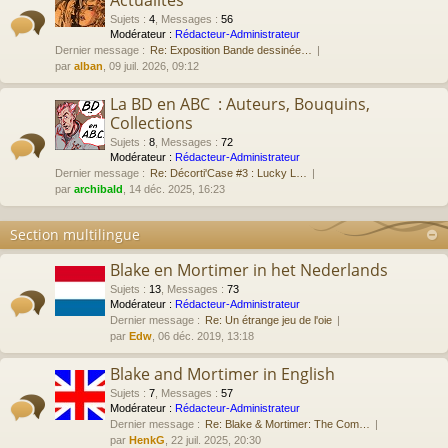
Actualités
Sujets
:
4
,
Messages
:
56
Modérateur :
Rédacteur-Administrateur
Dernier message :
Re: Exposition Bande dessinée…
par
alban
, 09 juil. 2026, 09:12
La BD en ABC : Auteurs, Bouquins,
Collections
Sujets
:
8
,
Messages
:
72
Modérateur :
Rédacteur-Administrateur
Dernier message :
Re: Décorti'Case #3 : Lucky L…
par
archibald
, 14 déc. 2025, 16:23
Section multilingue
Blake en Mortimer in het Nederlands
Sujets
:
13
,
Messages
:
73
Modérateur :
Rédacteur-Administrateur
Dernier message :
Re: Un étrange jeu de l'oie
par
Edw
, 06 déc. 2019, 13:18
Blake and Mortimer in English
Sujets
:
7
,
Messages
:
57
Modérateur :
Rédacteur-Administrateur
Dernier message :
Re: Blake & Mortimer: The Com…
par
HenkG
, 22 juil. 2025, 20:30