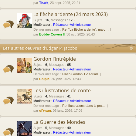
par
Thark
, 23 sept. 2025, 22:21
La flèche ardente (24 mars 2023)
Sujets
:
16
,
Messages
:
175
Modérateur :
Rédacteur-Administrateur
Dernier message :
Re: "La flèche ardente", ma c…
par
Bobby Cowen II
, 30 oct. 2025, 20:43
Les autres oeuvres d'Edgar P. Jacobs
Gordon l'Intrépide
Sujets
:
6
,
Messages
:
65
Modérateur :
Rédacteur-Administrateur
Dernier message :
Flash Gordon TV serials
par
Chipie
, 26 janv. 2025, 13:43
Les illustrations de conte
Sujets
:
4
,
Messages
:
41
Modérateur :
Rédacteur-Administrateur
Dernier message :
Re: illustrations dans la pre…
par
olY-san
, 06 janv. 2026, 17:09
La Guerre des Mondes
Sujets
:
5
,
Messages
:
40
Modérateur :
Rédacteur-Administrateur