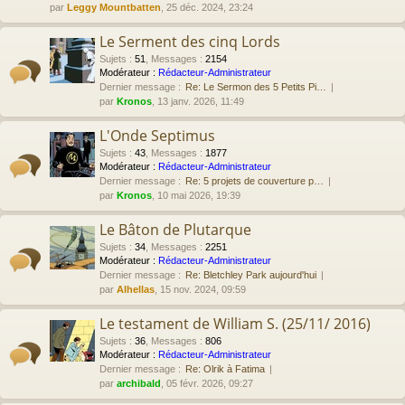
par
Leggy Mountbatten
, 25 déc. 2024, 23:24
Le Serment des cinq Lords
Sujets
:
51
,
Messages
:
2154
Modérateur :
Rédacteur-Administrateur
Dernier message :
Re: Le Sermon des 5 Petits Pi…
par
Kronos
, 13 janv. 2026, 11:49
L'Onde Septimus
Sujets
:
43
,
Messages
:
1877
Modérateur :
Rédacteur-Administrateur
Dernier message :
Re: 5 projets de couverture p…
par
Kronos
, 10 mai 2026, 19:39
Le Bâton de Plutarque
Sujets
:
34
,
Messages
:
2251
Modérateur :
Rédacteur-Administrateur
Dernier message :
Re: Bletchley Park aujourd'hui
par
Alhellas
, 15 nov. 2024, 09:59
Le testament de William S. (25/11/ 2016)
Sujets
:
36
,
Messages
:
806
Modérateur :
Rédacteur-Administrateur
Dernier message :
Re: Olrik à Fatima
par
archibald
, 05 févr. 2026, 09:27