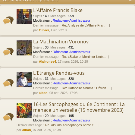
L'Affaire Francis Blake
Sujets
:
49
,
Messages
:
559
Modérateur :
Rédacteur-Administrateur
Dernier message :
Re: Analyse de L'Affaire Fran…
par
Olivier
, Hier, 22:10
La Machination Voronov
Sujets
:
36
,
Messages
:
431
Modérateur :
Rédacteur-Administrateur
Dernier message :
Re: «Blake et Mortimer itinér…
par
Alphonse4
, 17 mars 2026, 10:29
L'Etrange Rendez-vous
Sujets
:
31
,
Messages
:
320
Modérateur :
Rédacteur-Administrateur
Dernier message :
Re: Database albums : L'étran…
par
alban
, 08 oct. 2025, 17:08
16-Les Sarcophages du 6e Continent : La
menace universelle (15 novembre 2003)
Sujets
:
20
,
Messages
:
195
Modérateur :
Rédacteur-Administrateur
Dernier message :
Re: albums sarcophages 6eme c…
par
alban
, 07 oct. 2025, 18:39