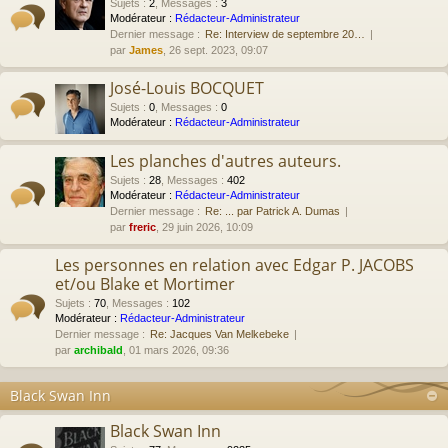
Sujets
:
2
,
Messages
:
3
Modérateur :
Rédacteur-Administrateur
Dernier message :
Re: Interview de septembre 20…
par
James
, 26 sept. 2023, 09:07
José-Louis BOCQUET
Sujets
:
0
,
Messages
:
0
Modérateur :
Rédacteur-Administrateur
Les planches d'autres auteurs.
Sujets
:
28
,
Messages
:
402
Modérateur :
Rédacteur-Administrateur
Dernier message :
Re: ... par Patrick A. Dumas
par
freric
, 29 juin 2026, 10:09
Les personnes en relation avec Edgar P. JACOBS
et/ou Blake et Mortimer
Sujets
:
70
,
Messages
:
102
Modérateur :
Rédacteur-Administrateur
Dernier message :
Re: Jacques Van Melkebeke
par
archibald
, 01 mars 2026, 09:36
Black Swan Inn
Black Swan Inn