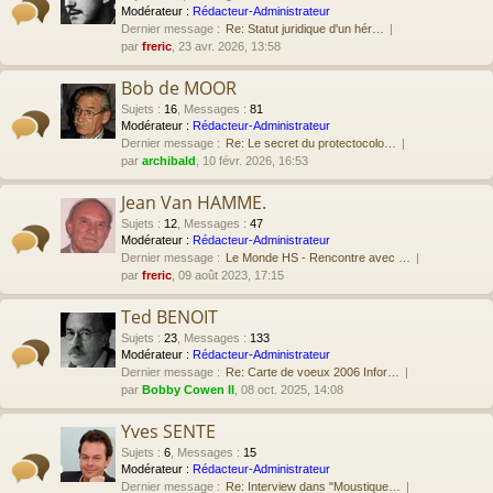
Modérateur :
Rédacteur-Administrateur
Dernier message :
Re: Statut juridique d'un hér…
par
freric
, 23 avr. 2026, 13:58
Bob de MOOR
Sujets
:
16
,
Messages
:
81
Modérateur :
Rédacteur-Administrateur
Dernier message :
Re: Le secret du protectocolo…
par
archibald
, 10 févr. 2026, 16:53
Jean Van HAMME.
Sujets
:
12
,
Messages
:
47
Modérateur :
Rédacteur-Administrateur
Dernier message :
Le Monde HS - Rencontre avec …
par
freric
, 09 août 2023, 17:15
Ted BENOIT
Sujets
:
23
,
Messages
:
133
Modérateur :
Rédacteur-Administrateur
Dernier message :
Re: Carte de voeux 2006 Infor…
par
Bobby Cowen II
, 08 oct. 2025, 14:08
Yves SENTE
Sujets
:
6
,
Messages
:
15
Modérateur :
Rédacteur-Administrateur
Dernier message :
Re: Interview dans "Moustique…