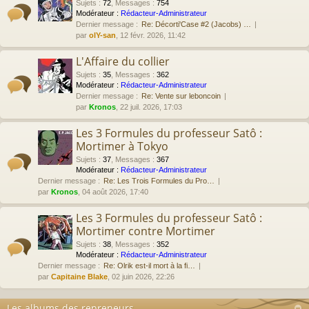
Sujets
:
72
,
Messages
:
754
Modérateur :
Rédacteur-Administrateur
Dernier message :
Re: Décorti'Case #2 (Jacobs) …
par
olY-san
, 12 févr. 2026, 11:42
L'Affaire du collier
Sujets
:
35
,
Messages
:
362
Modérateur :
Rédacteur-Administrateur
Dernier message :
Re: Vente sur leboncoin
par
Kronos
, 22 juil. 2026, 17:03
Les 3 Formules du professeur Satô :
Mortimer à Tokyo
Sujets
:
37
,
Messages
:
367
Modérateur :
Rédacteur-Administrateur
Dernier message :
Re: Les Trois Formules du Pro…
par
Kronos
, 04 août 2026, 17:40
Les 3 Formules du professeur Satô :
Mortimer contre Mortimer
Sujets
:
38
,
Messages
:
352
Modérateur :
Rédacteur-Administrateur
Dernier message :
Re: Olrik est-il mort à la fi…
par
Capitaine Blake
, 02 juin 2026, 22:26
Les albums des repreneurs