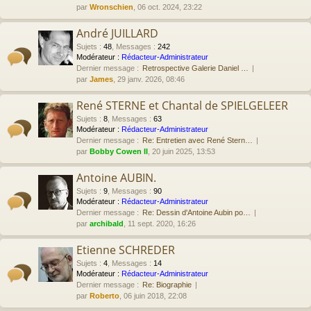
par
Wronschien
, 06 oct. 2024, 23:22
André JUILLARD
Sujets
:
48
,
Messages
:
242
Modérateur :
Rédacteur-Administrateur
Dernier message :
Retrospective Galerie Daniel …
par
James
, 29 janv. 2026, 08:46
René STERNE et Chantal de SPIELGELEER
Sujets
:
8
,
Messages
:
63
Modérateur :
Rédacteur-Administrateur
Dernier message :
Re: Entretien avec René Stern…
par
Bobby Cowen II
, 20 juin 2025, 13:53
Antoine AUBIN.
Sujets
:
9
,
Messages
:
90
Modérateur :
Rédacteur-Administrateur
Dernier message :
Re: Dessin d'Antoine Aubin po…
par
archibald
, 11 sept. 2020, 16:26
Etienne SCHREDER
Sujets
:
4
,
Messages
:
14
Modérateur :
Rédacteur-Administrateur
Dernier message :
Re: Biographie
par
Roberto
, 06 juin 2018, 22:08