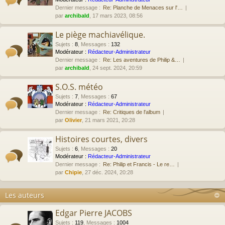
Dernier message :
Re: Planche de Menaces sur l'…
par
archibald
, 17 mars 2023, 08:56
Le piège machiavélique.
Sujets
:
8
,
Messages
:
132
Modérateur :
Rédacteur-Administrateur
Dernier message :
Re: Les aventures de Philip &…
par
archibald
, 24 sept. 2024, 20:59
S.O.S. météo
Sujets
:
7
,
Messages
:
67
Modérateur :
Rédacteur-Administrateur
Dernier message :
Re: Critiques de l'album
par
Olivier
, 21 mars 2021, 20:28
Histoires courtes, divers
Sujets
:
6
,
Messages
:
20
Modérateur :
Rédacteur-Administrateur
Dernier message :
Re: Philip et Francis - Le re…
par
Chipie
, 27 déc. 2024, 20:28
Les auteurs
Edgar Pierre JACOBS
Sujets
:
119
,
Messages
:
1004