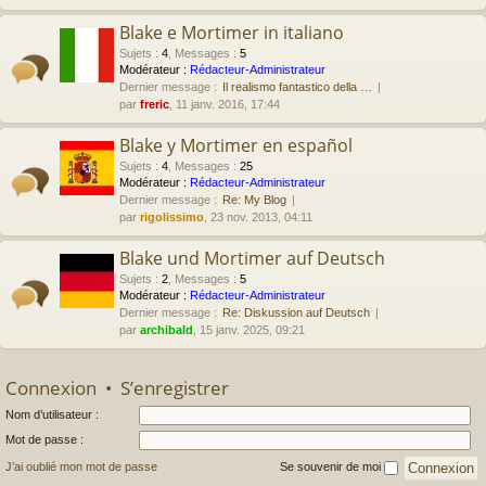
Blake e Mortimer in italiano
Sujets
:
4
,
Messages
:
5
Modérateur :
Rédacteur-Administrateur
Dernier message :
Il realismo fantastico della …
par
freric
, 11 janv. 2016, 17:44
Blake y Mortimer en español
Sujets
:
4
,
Messages
:
25
Modérateur :
Rédacteur-Administrateur
Dernier message :
Re: My Blog
par
rigolissimo
, 23 nov. 2013, 04:11
Blake und Mortimer auf Deutsch
Sujets
:
2
,
Messages
:
5
Modérateur :
Rédacteur-Administrateur
Dernier message :
Re: Diskussion auf Deutsch
par
archibald
, 15 janv. 2025, 09:21
Connexion
•
S’enregistrer
Nom d’utilisateur :
Mot de passe :
J’ai oublié mon mot de passe
Se souvenir de moi