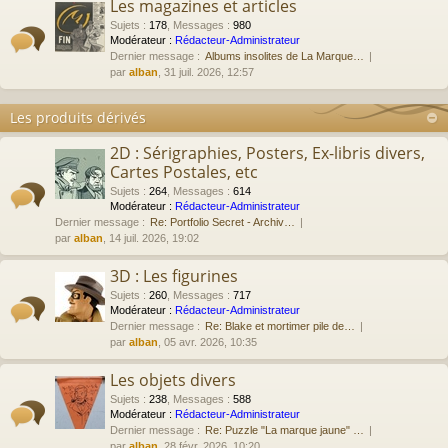
Les magazines et articles
Sujets
:
178
,
Messages
:
980
Modérateur :
Rédacteur-Administrateur
Dernier message :
Albums insolites de La Marque…
par
alban
, 31 juil. 2026, 12:57
Les produits dérivés
2D : Sérigraphies, Posters, Ex-libris divers,
Cartes Postales, etc
Sujets
:
264
,
Messages
:
614
Modérateur :
Rédacteur-Administrateur
Dernier message :
Re: Portfolio Secret - Archiv…
par
alban
, 14 juil. 2026, 19:02
3D : Les figurines
Sujets
:
260
,
Messages
:
717
Modérateur :
Rédacteur-Administrateur
Dernier message :
Re: Blake et mortimer pile de…
par
alban
, 05 avr. 2026, 10:35
Les objets divers
Sujets
:
238
,
Messages
:
588
Modérateur :
Rédacteur-Administrateur
Dernier message :
Re: Puzzle "La marque jaune" …
par
alban
, 28 févr. 2026, 10:20