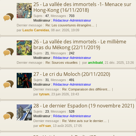
25 - La vallée des immortels -1- Menace sur
Hong-Kong (16/11/2018)
Sujets
:
47
,
Messages
:
703
Modérateur :
Rédacteur-Administrateur
Dernier message :
Re: Les couvertures étrangère…
par
Laszlo Carreidas
, 08 avr. 2026, 19:09
26 - La vallée des immortels - Le millième
bras du Mékong (22/11/2019)
Sujets
:
21
,
Messages
:
242
Modérateur :
Rédacteur-Administrateur
Dernier message :
Re: Sources visuelles
par
archibald
, 21 déc. 2025, 13:26
27 - Le cri du Moloch (20/11/2020)
Sujets
:
31
,
Messages
:
491
Modérateur :
Rédacteur-Administrateur
Dernier message :
Re: Comparaison des différent…
par
tytram
, 23 juin 2026, 19:43
28 - Le dernier Espadon (19 novembre 2021)
Sujets
:
23
,
Messages
:
528
Modérateur :
Rédacteur-Administrateur
Dernier message :
Re: Votre avis sur le dernier…
par
olY-san
, 13 août 2025, 17:05