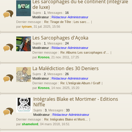
Les sarcophages du 6e continent (intégrale
de luxe)
Sujets
:
1
,
Messages
:
16
Modérateur :
Rédacteur-Administrateur
Dernier message :
Re: Tirage de Tête : Les sarc…
par
tytram
, 31 juil. 2025, 15:56
Les Sarcophages d'Açoka
Sujets
:
1
,
Messages
:
24
Modérateur :
Rédacteur-Administrateur
Dernier message :
Re: Albums Les sarcophages d'…
par
Kronos
, 21 nov. 2011, 17:25
La Malédiction des 30 Deniers
Sujets
:
2
,
Messages
:
26
Modérateur :
Rédacteur-Administrateur
Dernier message :
Re: L'intégrale Album / Graff
par
Kronos
, 14 nov. 2025, 15:20
Intégrales Blake et Mortimer - Editions
Niffle
Sujets
:
3
,
Messages
:
33
Modérateur :
Rédacteur-Administrateur
Dernier message :
Re: Intégrales Blake et Morti…
par
shamelord
, 04 mars 2018, 16:51