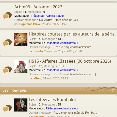
Arbm03 - Automne 2027
Sujets
:
1
,
Messages
:
9
Modérateur :
Rédacteur-Administrateur
Dernier message :
Re: ARBM - Hors-série n° 03
par
Capitaine Blake
, 21 déc. 2025, 11:47
Histoires courtes par les auteurs de la série.
Sujets
:
4
,
Messages
:
136
Modérateur :
Rédacteur-Administrateur
Dernier message :
Re: "Le traquenard maléfique"…
par
Laszlo Carreidas
, 26 juil. 2025, 21:20
HS15 - Affaires Classées (30 octobre 2026)
Sujets
:
12
,
Messages
:
131
Modérateur :
Rédacteur-Administrateur
Dernier message :
Re: Présentation du hors-séri…
par
alban
, 04 août 2026, 15:19
Les intégrales
Les intégrales Rombaldi
Sujets
:
2
,
Messages
:
25
Modérateur :
Rédacteur-Administrateur
Dernier message :
Re: Lancement intégrale Romba…
par
ccharlie
, 23 janv. 2026, 21:59