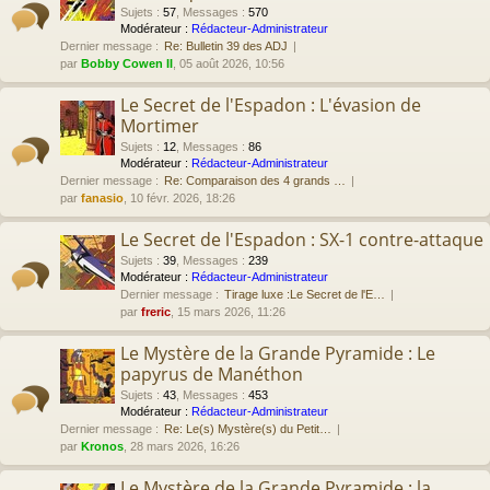
Sujets
:
57
,
Messages
:
570
Modérateur :
Rédacteur-Administrateur
Dernier message :
Re: Bulletin 39 des ADJ
par
Bobby Cowen II
, 05 août 2026, 10:56
Le Secret de l'Espadon : L'évasion de
Mortimer
Sujets
:
12
,
Messages
:
86
Modérateur :
Rédacteur-Administrateur
Dernier message :
Re: Comparaison des 4 grands …
par
fanasio
, 10 févr. 2026, 18:26
Le Secret de l'Espadon : SX-1 contre-attaque
Sujets
:
39
,
Messages
:
239
Modérateur :
Rédacteur-Administrateur
Dernier message :
Tirage luxe :Le Secret de l'E…
par
freric
, 15 mars 2026, 11:26
Le Mystère de la Grande Pyramide : Le
papyrus de Manéthon
Sujets
:
43
,
Messages
:
453
Modérateur :
Rédacteur-Administrateur
Dernier message :
Re: Le(s) Mystère(s) du Petit…
par
Kronos
, 28 mars 2026, 16:26
Le Mystère de la Grande Pyramide : la