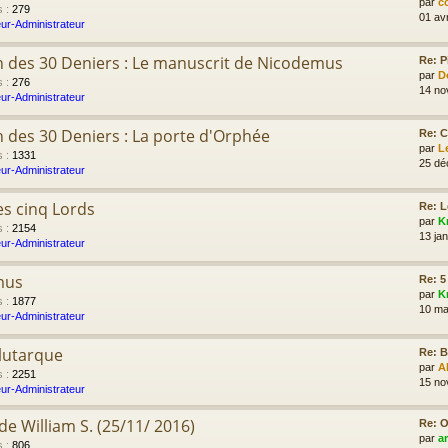
par
c
s
:
279
01 av
ur-Administrateur
n des 30 Deniers : Le manuscrit de Nicodemus
Re: P
par
D
s
:
276
14 no
ur-Administrateur
n des 30 Deniers : La porte d'Orphée
Re: C
par
L
s
:
1331
25 dé
ur-Administrateur
s cinq Lords
Re: L
par
K
s
:
2154
13 jan
ur-Administrateur
mus
Re: 5
par
K
s
:
1877
10 ma
ur-Administrateur
lutarque
Re: B
par
A
s
:
2251
15 no
ur-Administrateur
e William S. (25/11/ 2016)
Re: O
par
a
s
:
806