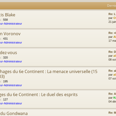
Derni
cis Blake
Re: L'
par
Ol
s
:
558
21 jui
ur-Administrateur
on Voronov
Re: «
par
A
s
:
431
17 ma
ur-Administrateur
ndez-vous
Re: D
par
a
s
:
320
08 oc
ur-Administrateur
hages du 6e Continent : La menace universelle (15
Re: 
par
a
03)
07 oc
s
:
195
ur-Administrateur
es du 6e Continent : Le duel des esprits
Re: 
par
K
s
:
127
04 dé
ur-Administrateur
e du Gondwana
Re: M