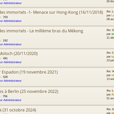
05 fév
ur-Administrateur
e des immortels -1- Menace sur Hong-Kong (16/11/2018)
Re: L
par
L
s
:
703
08 av
ur-Administrateur
e des immortels - Le millième bras du Mékong
Re: S
par
a
21 dé
s
:
242
ur-Administrateur
 Moloch (20/11/2020)
Re: C
par
t
s
:
491
23 jui
ur-Administrateur
er Espadon (19 novembre 2021)
Re: V
par
o
s
:
528
13 ao
ur-Administrateur
res à Berlin (25 novembre 2022)
Re: L
par
A
s
:
756
01 av
ur-Administrateur
ik (31 octobre 2024)
Re: S
par
a