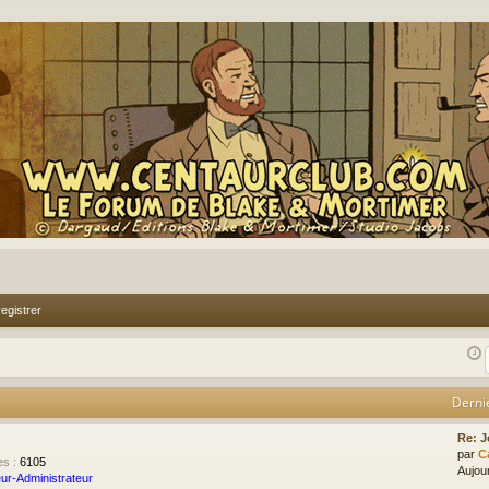
egistrer
Derni
Re: J
par
C
es
:
6105
Aujour
ur-Administrateur