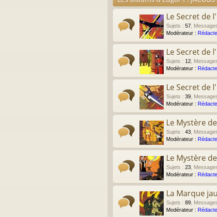
Le Secret de l
Sujets
:
57
,
Message
Modérateur :
Rédacte
Le Secret de 
Sujets
:
12
,
Message
Modérateur :
Rédacte
Le Secret de 
Sujets
:
39
,
Message
Modérateur :
Rédacte
Le Mystère de
Sujets
:
43
,
Message
Modérateur :
Rédacte
Le Mystère de
Sujets
:
23
,
Message
Modérateur :
Rédacte
La Marque ja
Sujets
:
89
,
Message
Modérateur :
Rédacte