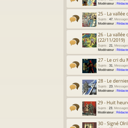
Modérateur :
Rédacte
25 - La vallé
Sujets
:
47
,
Message
Modérateur :
Rédacte
26 - La vallé
(22/11/2019)
Sujets
:
21
,
Message
Modérateur :
Rédacte
27 - Le cri du
Sujets
:
31
,
Message
Modérateur :
Rédacte
28 - Le derni
Sujets
:
23
,
Message
Modérateur :
Rédacte
29 - Huit heu
Sujets
:
23
,
Message
Modérateur :
Rédacte
30 - Signé Olr