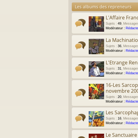
Les albums des repreneurs
L'Affaire Fran
Sujets
:
49
,
Message
Modérateur :
Rédacte
La Machinati
Sujets
:
36
,
Message
Modérateur :
Rédacte
L'Etrange Re
Sujets
:
31
,
Message
Modérateur :
Rédacte
16-Les Sarcop
novembre 20
Sujets
:
20
,
Message
Modérateur :
Rédacte
Les Sarcophag
Sujets
:
16
,
Message
Modérateur :
Rédacte
Le Sanctuair