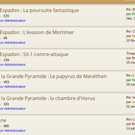
'Espadon : La poursuite fantastique
Re: B
par
B
s
:
570
Hier, 
ur-Administrateur
l'Espadon : L'évasion de Mortimer
Re: 
par
f
s
:
86
10 fév
ur-Administrateur
l'Espadon : SX-1 contre-attaque
Tirag
par
fr
s
:
239
15 ma
ur-Administrateur
 la Grande Pyramide : Le papyrus de Manéthon
Re: L
par
K
s
:
453
28 ma
ur-Administrateur
 la Grande Pyramide : la chambre d'Horus
Re: l
par
s
s
:
181
02 ao
ur-Administrateur
une
Re: L
par
fr
s
:
985
14 jui
ur-Administrateur