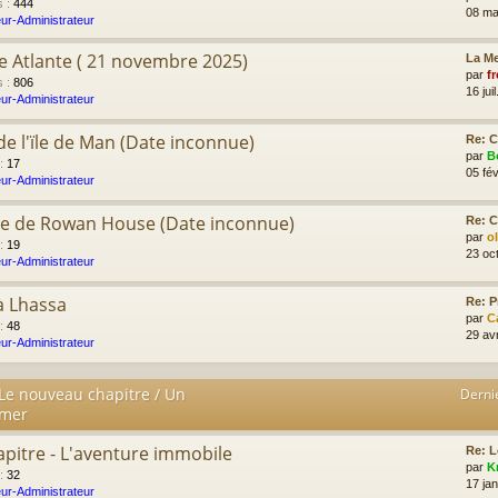
s
:
444
08 ma
ur-Administrateur
e Atlante ( 21 novembre 2025)
La Me
par
fr
s
:
806
16 jui
ur-Administrateur
r de l'ïle de Man (Date inconnue)
Re: C
par
B
:
17
05 fév
ur-Administrateur
me de Rowan House (Date inconnue)
Re: C
par
o
:
19
23 oc
ur-Administrateur
à Lhassa
Re: P
par
C
:
48
29 av
ur-Administrateur
 Le nouveau chapitre / Un
Derni
imer
apitre - L'aventure immobile
Re: L
par
K
:
32
17 ja
ur-Administrateur