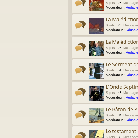
Sujets
:
23
,
Message
Modérateur :
Rédacte
La Malédictio
Sujets
:
20
,
Message
Modérateur :
Rédacte
La Malédictio
Sujets
:
28
,
Message
Modérateur :
Rédacte
Le Serment de
Sujets
:
51
,
Message
Modérateur :
Rédacte
L'Onde Septi
Sujets
:
43
,
Message
Modérateur :
Rédacte
Le Bâton de P
Sujets
:
34
,
Message
Modérateur :
Rédacte
Le testament d
Sujets
:
36
,
Message