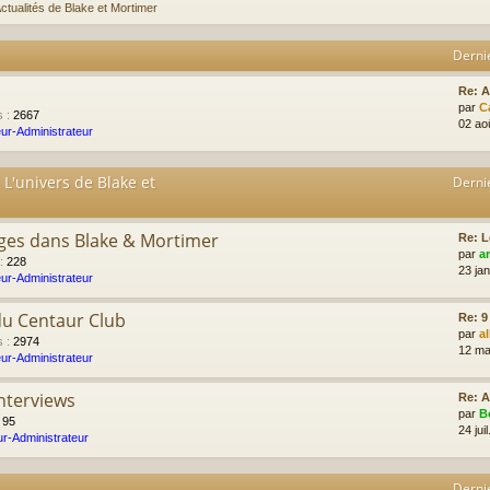
ctualités de Blake et Mortimer
Derni
Re: 
par
C
s
:
2667
02 ao
ur-Administrateur
 L'univers de Blake et
Derni
ges dans Blake & Mortimer
Re: L
par
a
:
228
23 ja
ur-Administrateur
du Centaur Club
Re: 9
par
a
s
:
2974
12 ma
ur-Administrateur
Interviews
Re: A
par
B
:
95
24 jui
r-Administrateur
Derni