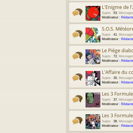
L'Enigme de l'
Sujets
:
53
,
Message
Modérateur :
Rédacte
S.O.S. Météor
Sujets
:
41
,
Message
Modérateur :
Rédacte
Le Piège diab
Sujets
:
72
,
Message
Modérateur :
Rédacte
L'Affaire du co
Sujets
:
35
,
Message
Modérateur :
Rédacte
Les 3 Formule
Sujets
:
37
,
Message
Modérateur :
Rédacte
Les 3 Formule
Sujets
:
38
,
Message
Modérateur :
Rédacte