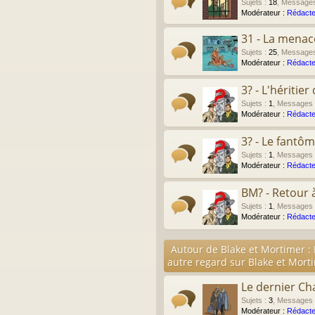
Sujets
:
18
,
Message
Modérateur :
Rédacte
31 - La menac
Sujets
:
25
,
Message
Modérateur :
Rédacte
3? - L'héritie
Sujets
:
1
,
Messages
Modérateur :
Rédacte
3? - Le fantô
Sujets
:
1
,
Messages
Modérateur :
Rédacte
BM? - Retour 
Sujets
:
1
,
Messages
Modérateur :
Rédacte
Autour de Blake et Mortimer :
autre regard sur Blake et Mort
Le dernier Ch
Sujets
:
3
,
Messages
Modérateur :
Rédacte