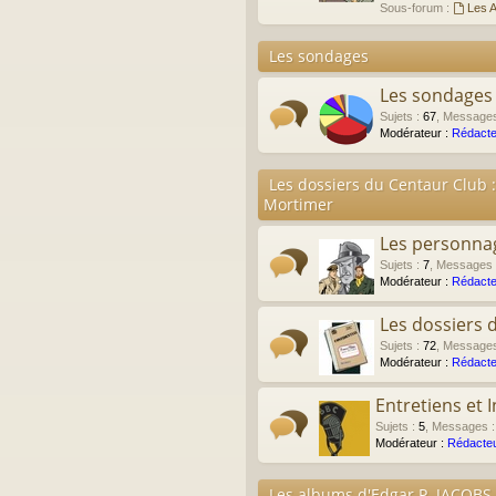
Sous-forum :
Les A
Les sondages
Les sondages
Sujets
:
67
,
Message
Modérateur :
Rédacte
Les dossiers du Centaur Club :
Mortimer
Les personna
Sujets
:
7
,
Messages
Modérateur :
Rédacte
Les dossiers 
Sujets
:
72
,
Message
Modérateur :
Rédacte
Entretiens et 
Sujets
:
5
,
Messages
Modérateur :
Rédacteu
Les albums d'Edgar P. JACOBS