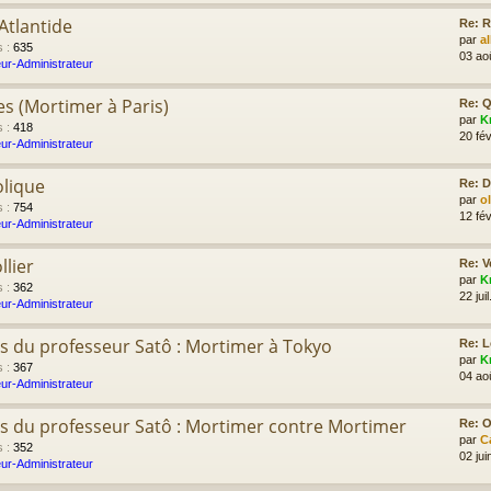
Atlantide
Re: R
par
a
s
:
635
03 ao
ur-Administrateur
es (Mortimer à Paris)
Re: Q
par
K
s
:
418
20 fév
ur-Administrateur
olique
Re: D
par
o
s
:
754
12 fév
ur-Administrateur
llier
Re: V
par
K
s
:
362
22 jui
ur-Administrateur
s du professeur Satô : Mortimer à Tokyo
Re: L
par
K
s
:
367
04 ao
ur-Administrateur
s du professeur Satô : Mortimer contre Mortimer
Re: Ol
par
C
s
:
352
02 jui
ur-Administrateur