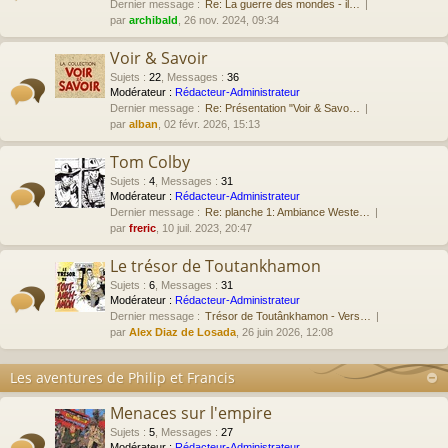
Dernier message :
Re: La guerre des mondes - il…
par
archibald
, 26 nov. 2024, 09:34
Voir & Savoir
Sujets
:
22
,
Messages
:
36
Modérateur :
Rédacteur-Administrateur
Dernier message :
Re: Présentation "Voir & Savo…
par
alban
, 02 févr. 2026, 15:13
Tom Colby
Sujets
:
4
,
Messages
:
31
Modérateur :
Rédacteur-Administrateur
Dernier message :
Re: planche 1: Ambiance Weste…
par
freric
, 10 juil. 2023, 20:47
Le trésor de Toutankhamon
Sujets
:
6
,
Messages
:
31
Modérateur :
Rédacteur-Administrateur
Dernier message :
Trésor de Toutânkhamon - Vers…
par
Alex Diaz de Losada
, 26 juin 2026, 12:08
Les aventures de Philip et Francis
Menaces sur l'empire
Sujets
:
5
,
Messages
:
27
Modérateur :
Rédacteur-Administrateur