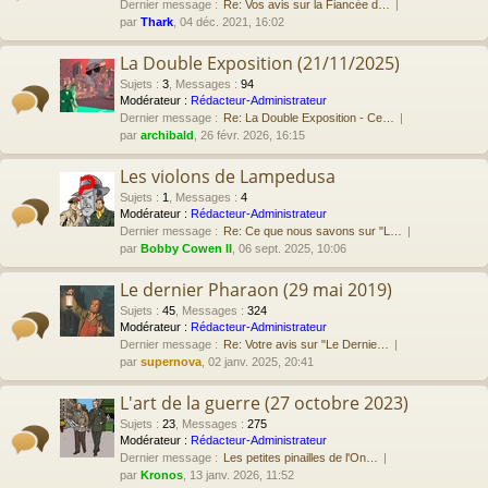
Dernier message :
Re: Vos avis sur la Fiancée d…
par
Thark
, 04 déc. 2021, 16:02
La Double Exposition (21/11/2025)
Sujets
:
3
,
Messages
:
94
Modérateur :
Rédacteur-Administrateur
Dernier message :
Re: La Double Exposition - Ce…
par
archibald
, 26 févr. 2026, 16:15
Les violons de Lampedusa
Sujets
:
1
,
Messages
:
4
Modérateur :
Rédacteur-Administrateur
Dernier message :
Re: Ce que nous savons sur "L…
par
Bobby Cowen II
, 06 sept. 2025, 10:06
Le dernier Pharaon (29 mai 2019)
Sujets
:
45
,
Messages
:
324
Modérateur :
Rédacteur-Administrateur
Dernier message :
Re: Votre avis sur "Le Dernie…
par
supernova
, 02 janv. 2025, 20:41
L'art de la guerre (27 octobre 2023)
Sujets
:
23
,
Messages
:
275
Modérateur :
Rédacteur-Administrateur
Dernier message :
Les petites pinailles de l'On…
par
Kronos
, 13 janv. 2026, 11:52