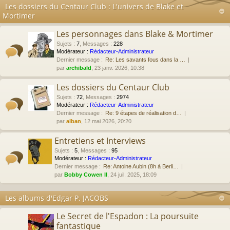
Les dossiers du Centaur Club : L'univers de Blake et
Mortimer
Les personnages dans Blake & Mortimer
Sujets
:
7
,
Messages
:
228
Modérateur :
Rédacteur-Administrateur
Dernier message :
Re: Les savants fous dans la …
par
archibald
, 23 janv. 2026, 10:38
Les dossiers du Centaur Club
Sujets
:
72
,
Messages
:
2974
Modérateur :
Rédacteur-Administrateur
Dernier message :
Re: 9 étapes de réalisation d…
par
alban
, 12 mai 2026, 20:20
Entretiens et Interviews
Sujets
:
5
,
Messages
:
95
Modérateur :
Rédacteur-Administrateur
Dernier message :
Re: Antoine Aubin (8h à Berli…
par
Bobby Cowen II
, 24 juil. 2025, 18:09
Les albums d'Edgar P. JACOBS
Le Secret de l'Espadon : La poursuite
fantastique