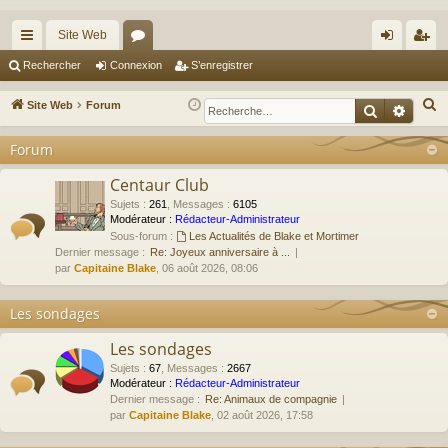
Site Web
cc
or
on
’e
Rechercher
Connexion
S’enregistrer
ès
u
ne
nr
R
Site Web
Forum
Recherche
Reche
ra
m
xi
eg
e
Forum
c
pi
s
on
ist
h
Centaur Club
de
re
e
Sujets
:
261
,
Messages
:
6105
r
r
Modérateur :
Rédacteur-Administrateur
Sous-forum :
Les Actualités de Blake et Mortimer
c
Dernier message :
Re: Joyeux anniversaire à ...
h
par
Capitaine Blake
, 06 août 2026, 08:06
e
r
Les sondages
Les sondages
Sujets
:
67
,
Messages
:
2667
Modérateur :
Rédacteur-Administrateur
Dernier message :
Re: Animaux de compagnie
par
Capitaine Blake
, 02 août 2026, 17:58