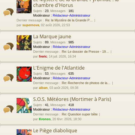
chambre d'Horus
Sujets
:
23
,
Messages
:
181
Modérateur :
Rédacteur-Administrateur
Dernier message :
Re: le Mystère de la Grande P…
par
supernova
, 02 août 2026, 22:53
La Marque jaune
Sujets
:
89
,
Messages
:
985
Modérateur :
Rédacteur-Administrateur
Dernier message :
Re: Le dossier de Presse - 19…
par
freric
, 14 juil. 2026, 16:34
L'Enigme de l'Atlantide
Sujets
:
53
,
Messages
:
635
Modérateur :
Rédacteur-Administrateur
Dernier message :
Re: Recherche de photos de la…
par
alban
, 03 août 2026, 09:38
S.O.S. Météores (Mortimer à Paris)
Sujets
:
41
,
Messages
:
418
Modérateur :
Rédacteur-Administrateur
Dernier message :
Re: Question super bête
par
Kronos
, 20 févr. 2026, 18:30
Le Piège diabolique