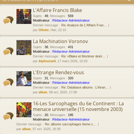
L'Affaire Francis Blake
Sujets
:
49
,
Messages
:
559
Modérateur :
Rédacteur-Administrateur
Dernier message :
Re: Analyse de L'Affaire Fran…
par
Olivier
, Hier, 22:10
La Machination Voronov
Sujets
:
36
,
Messages
:
431
Modérateur :
Rédacteur-Administrateur
Dernier message :
Re: «Blake et Mortimer itinér…
par
Alphonse4
, 17 mars 2026, 10:29
L'Etrange Rendez-vous
Sujets
:
31
,
Messages
:
320
Modérateur :
Rédacteur-Administrateur
Dernier message :
Re: Database albums : L'étran…
par
alban
, 08 oct. 2025, 17:08
16-Les Sarcophages du 6e Continent : La
menace universelle (15 novembre 2003)
Sujets
:
20
,
Messages
:
195
Modérateur :
Rédacteur-Administrateur
Dernier message :
Re: albums sarcophages 6eme c…
par
alban
, 07 oct. 2025, 18:39