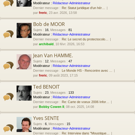
Modérateur :
Rédacteur-Administrateur
Dernier message :
Re: Statut juridique d'un hér…
par
freric
, 23 avr. 2026, 13:58
Bob de MOOR
Sujets
:
16
,
Messages
:
81
Modérateur :
Rédacteur-Administrateur
Dernier message :
Re: Le secret du protectocolo…
par
archibald
, 10 févr. 2026, 16:53
Jean Van HAMME.
Sujets
:
12
,
Messages
:
47
Modérateur :
Rédacteur-Administrateur
Dernier message :
Le Monde HS - Rencontre avec …
par
freric
, 09 août 2023, 17:15
Ted BENOIT
Sujets
:
23
,
Messages
:
133
Modérateur :
Rédacteur-Administrateur
Dernier message :
Re: Carte de voeux 2006 Infor…
par
Bobby Cowen II
, 08 oct. 2025, 14:08
Yves SENTE
Sujets
:
6
,
Messages
:
15
Modérateur :
Rédacteur-Administrateur
Dernier message :
Re: Interview dans "Moustique…