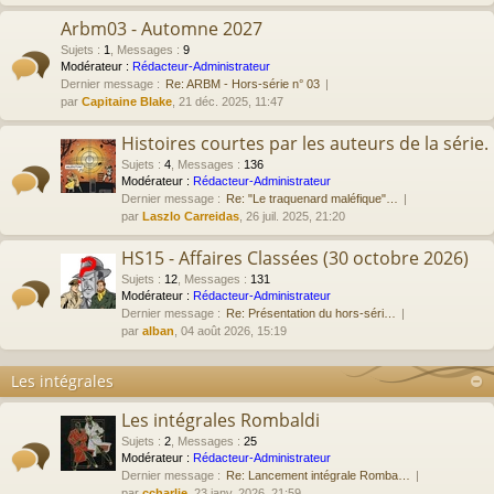
Arbm03 - Automne 2027
Sujets
:
1
,
Messages
:
9
Modérateur :
Rédacteur-Administrateur
Dernier message :
Re: ARBM - Hors-série n° 03
par
Capitaine Blake
, 21 déc. 2025, 11:47
Histoires courtes par les auteurs de la série.
Sujets
:
4
,
Messages
:
136
Modérateur :
Rédacteur-Administrateur
Dernier message :
Re: "Le traquenard maléfique"…
par
Laszlo Carreidas
, 26 juil. 2025, 21:20
HS15 - Affaires Classées (30 octobre 2026)
Sujets
:
12
,
Messages
:
131
Modérateur :
Rédacteur-Administrateur
Dernier message :
Re: Présentation du hors-séri…
par
alban
, 04 août 2026, 15:19
Les intégrales
Les intégrales Rombaldi
Sujets
:
2
,
Messages
:
25
Modérateur :
Rédacteur-Administrateur
Dernier message :
Re: Lancement intégrale Romba…
par
ccharlie
, 23 janv. 2026, 21:59