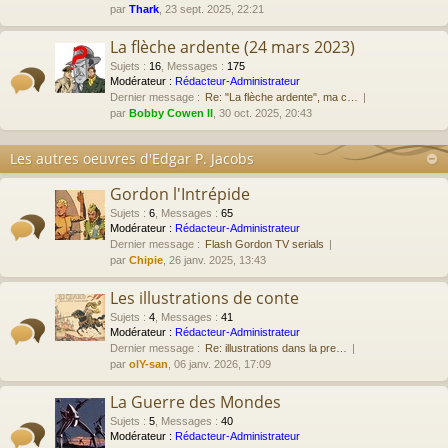
par
Thark
, 23 sept. 2025, 22:21
La flèche ardente (24 mars 2023)
Sujets
:
16
,
Messages
:
175
Modérateur :
Rédacteur-Administrateur
Dernier message :
Re: "La flèche ardente", ma c…
par
Bobby Cowen II
, 30 oct. 2025, 20:43
Les autres oeuvres d'Edgar P. Jacobs
Gordon l'Intrépide
Sujets
:
6
,
Messages
:
65
Modérateur :
Rédacteur-Administrateur
Dernier message :
Flash Gordon TV serials
par
Chipie
, 26 janv. 2025, 13:43
Les illustrations de conte
Sujets
:
4
,
Messages
:
41
Modérateur :
Rédacteur-Administrateur
Dernier message :
Re: illustrations dans la pre…
par
olY-san
, 06 janv. 2026, 17:09
La Guerre des Mondes
Sujets
:
5
,
Messages
:
40
Modérateur :
Rédacteur-Administrateur