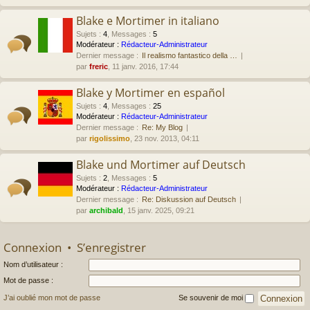
Blake e Mortimer in italiano
Sujets
:
4
,
Messages
:
5
Modérateur :
Rédacteur-Administrateur
Dernier message :
Il realismo fantastico della …
par
freric
, 11 janv. 2016, 17:44
Blake y Mortimer en español
Sujets
:
4
,
Messages
:
25
Modérateur :
Rédacteur-Administrateur
Dernier message :
Re: My Blog
par
rigolissimo
, 23 nov. 2013, 04:11
Blake und Mortimer auf Deutsch
Sujets
:
2
,
Messages
:
5
Modérateur :
Rédacteur-Administrateur
Dernier message :
Re: Diskussion auf Deutsch
par
archibald
, 15 janv. 2025, 09:21
Connexion
•
S’enregistrer
Nom d’utilisateur :
Mot de passe :
J’ai oublié mon mot de passe
Se souvenir de moi