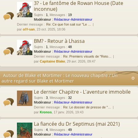
3? - Le fantôme de Rowan House (Date
inconnue)
Sujets
:
1
,
Messages
:
19
Modérateur :
Rédacteur-Administrateur
Dernier message :
Re: Ce que l'on sait sur "Le …
par
olY-san
, 23 oct. 2025, 18:06
BM? - Retour à Lhassa
Sujets
:
1
,
Messages
:
48
Modérateur :
Rédacteur-Administrateur
Dernier message :
Re: Premiers visuels de "Reto…
par
Capitaine Blake
, 29 avr. 2026, 09:47
Autour de Blake et Mortimer : Le nouveau chapitre / Un
autre regard sur Blake et Mortimer
Le dernier Chapitre - L'aventure immobile
Sujets
:
3
,
Messages
:
32
Modérateur :
Rédacteur-Administrateur
Dernier message :
Re: Le dossier de presse de "…
par
Kronos
, 17 janv. 2026, 19:43
La fiancée du Dr Septimus (mai 2021)
Sujets
:
4
,
Messages
:
49
Modérateur :
Rédacteur-Administrateur