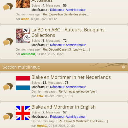
Actualités
Sujets
:
4
,
Messages
:
56
Modérateur :
Rédacteur-Administrateur
Dernier message :
Re: Exposition Bande dessinée…
par
alban
, 09 juil. 2026, 09:12
La BD en ABC : Auteurs, Bouquins,
Collections
Sujets
:
8
,
Messages
:
72
Modérateur :
Rédacteur-Administrateur
Dernier message :
Re: Décorti'Case #3 : Lucky L…
par
archibald
, 14 déc. 2025, 16:23
Section multilingue
Blake en Mortimer in het Nederlands
Sujets
:
13
,
Messages
:
73
Modérateur :
Rédacteur-Administrateur
Dernier message :
Re: Un étrange jeu de l'oie
par
Edw
, 06 déc. 2019, 13:18
Blake and Mortimer in English
Sujets
:
7
,
Messages
:
57
Modérateur :
Rédacteur-Administrateur
Dernier message :
Re: Blake & Mortimer: The Com…
par
HenkG
, 22 juil. 2025, 20:30