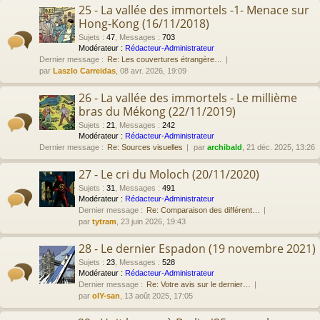
25 - La vallée des immortels -1- Menace sur
Hong-Kong (16/11/2018)
Sujets
:
47
,
Messages
:
703
Modérateur :
Rédacteur-Administrateur
Dernier message :
Re: Les couvertures étrangère…
par
Laszlo Carreidas
, 08 avr. 2026, 19:09
26 - La vallée des immortels - Le millième
bras du Mékong (22/11/2019)
Sujets
:
21
,
Messages
:
242
Modérateur :
Rédacteur-Administrateur
Dernier message :
Re: Sources visuelles
par
archibald
, 21 déc. 2025, 13:26
27 - Le cri du Moloch (20/11/2020)
Sujets
:
31
,
Messages
:
491
Modérateur :
Rédacteur-Administrateur
Dernier message :
Re: Comparaison des différent…
par
tytram
, 23 juin 2026, 19:43
28 - Le dernier Espadon (19 novembre 2021)
Sujets
:
23
,
Messages
:
528
Modérateur :
Rédacteur-Administrateur
Dernier message :
Re: Votre avis sur le dernier…
par
olY-san
, 13 août 2025, 17:05