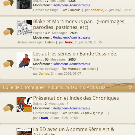
Sujets
:
77
,
Messages
:
9235
Modérateur :
Rédacteur-Administrateur
Dernier message :
Re: Canicule
par
ccharlie
, 26 juin 2026, 22:10
Blake et Mortimer vus par... (Hommages,
parodies, pastiches, etc)
Sujets
:
303
,
Messages
:
2503
Modérateur :
Rédacteur-Administrateur
Dernier message :
Batem
par
freric
, 16 juil. 2026, 18:15
Les autres séries en Bande Dessinée.
Sujets
:
85
,
Messages
:
2653
Modérateur :
Rédacteur-Administrateur
Dernier message :
Re: Hermann en action
par
James
, 24 mars 2026, 09:07
Bulle de Chroniques : Albums, Auteurs & Actus BD
Présentation et Index des Chroniques
Sujets
:
2
,
Messages
:
4
Modérateur :
Rédacteur-Administrateur
Dernier message :
Re: Section BD (new !) : la p…
par
Thark
, 23 oct. 2025, 20:59
La BD avec un A comme 9ème Art &