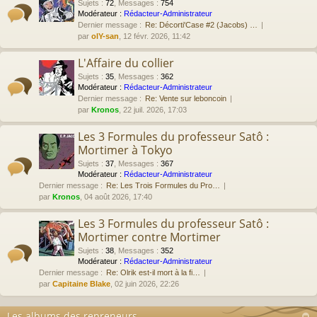
Sujets
:
72
,
Messages
:
754
Modérateur :
Rédacteur-Administrateur
Dernier message :
Re: Décorti'Case #2 (Jacobs) …
par
olY-san
, 12 févr. 2026, 11:42
L'Affaire du collier
Sujets
:
35
,
Messages
:
362
Modérateur :
Rédacteur-Administrateur
Dernier message :
Re: Vente sur leboncoin
par
Kronos
, 22 juil. 2026, 17:03
Les 3 Formules du professeur Satô :
Mortimer à Tokyo
Sujets
:
37
,
Messages
:
367
Modérateur :
Rédacteur-Administrateur
Dernier message :
Re: Les Trois Formules du Pro…
par
Kronos
, 04 août 2026, 17:40
Les 3 Formules du professeur Satô :
Mortimer contre Mortimer
Sujets
:
38
,
Messages
:
352
Modérateur :
Rédacteur-Administrateur
Dernier message :
Re: Olrik est-il mort à la fi…
par
Capitaine Blake
, 02 juin 2026, 22:26
Les albums des repreneurs