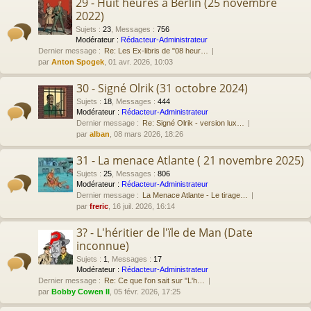
29 - Huit heures à Berlin (25 novembre
2022)
Sujets
:
23
,
Messages
:
756
Modérateur :
Rédacteur-Administrateur
Dernier message :
Re: Les Ex-libris de "08 heur…
par
Anton Spogek
, 01 avr. 2026, 10:03
30 - Signé Olrik (31 octobre 2024)
Sujets
:
18
,
Messages
:
444
Modérateur :
Rédacteur-Administrateur
Dernier message :
Re: Signé Olrik - version lux…
par
alban
, 08 mars 2026, 18:26
31 - La menace Atlante ( 21 novembre 2025)
Sujets
:
25
,
Messages
:
806
Modérateur :
Rédacteur-Administrateur
Dernier message :
La Menace Atlante - Le tirage…
par
freric
, 16 juil. 2026, 16:14
3? - L'héritier de l'ïle de Man (Date
inconnue)
Sujets
:
1
,
Messages
:
17
Modérateur :
Rédacteur-Administrateur
Dernier message :
Re: Ce que l'on sait sur "L'h…
par
Bobby Cowen II
, 05 févr. 2026, 17:25