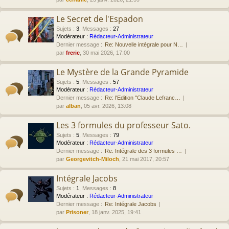
Le Secret de l'Espadon
Sujets
:
3
,
Messages
:
27
Modérateur :
Rédacteur-Administrateur
Dernier message :
Re: Nouvelle intégrale pour N…
par
freric
, 30 mai 2026, 17:00
Le Mystère de la Grande Pyramide
Sujets
:
5
,
Messages
:
57
Modérateur :
Rédacteur-Administrateur
Dernier message :
Re: l'Edition "Claude Lefranc…
par
alban
, 05 avr. 2026, 13:08
Les 3 formules du professeur Sato.
Sujets
:
5
,
Messages
:
79
Modérateur :
Rédacteur-Administrateur
Dernier message :
Re: Intégrale des 3 formules …
par
Georgevitch-Miloch
, 21 mai 2017, 20:57
Intégrale Jacobs
Sujets
:
1
,
Messages
:
8
Modérateur :
Rédacteur-Administrateur
Dernier message :
Re: Intégrale Jacobs
par
Prisoner
, 18 janv. 2025, 19:41