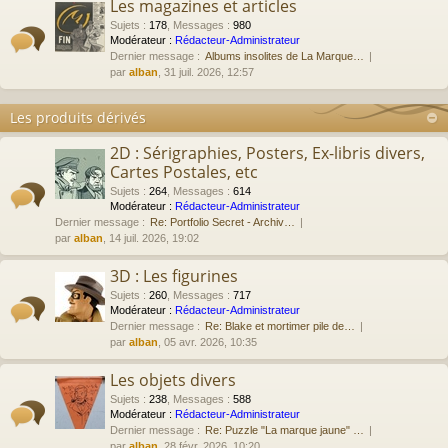
Les magazines et articles
Sujets
:
178
,
Messages
:
980
Modérateur :
Rédacteur-Administrateur
Dernier message :
Albums insolites de La Marque…
par
alban
, 31 juil. 2026, 12:57
Les produits dérivés
2D : Sérigraphies, Posters, Ex-libris divers,
Cartes Postales, etc
Sujets
:
264
,
Messages
:
614
Modérateur :
Rédacteur-Administrateur
Dernier message :
Re: Portfolio Secret - Archiv…
par
alban
, 14 juil. 2026, 19:02
3D : Les figurines
Sujets
:
260
,
Messages
:
717
Modérateur :
Rédacteur-Administrateur
Dernier message :
Re: Blake et mortimer pile de…
par
alban
, 05 avr. 2026, 10:35
Les objets divers
Sujets
:
238
,
Messages
:
588
Modérateur :
Rédacteur-Administrateur
Dernier message :
Re: Puzzle "La marque jaune" …
par
alban
, 28 févr. 2026, 10:20