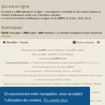
Qui est en ligne
Au total il y a
164
utilisateurs en ligne : 3 enregistrés, 0 invisible et 161 invités (d’après le
nombre d’utilisateurs actifs ces 5 dernières minutes)
Le record du nombre d’utilisateurs en ligne est de
10577
, le 19 févr. 2026, 03:41
Statistiques
61918
messages •
3869
sujets •
999
membres • Le membre enregistré le plus récent est
norona
.
Site Web
Forum
Nous contacter
Développé par
phpBB
® Forum Software © phpBB Limited
Style par
Arty
- phpBB 3.2 par MrGaby
Traduit par
phpBB-fr.com
Communauté EzCom
: « Traductions d'extensions & styles pour phpBB 3.2.x & 3.3.x »
Forum hébergé par les services d’
OVH
2 rue Kellermann - 59100 Roubaix - France - tél 1007
© 2010-2020 Site Web & forum Centaur Club non-officiels sur Blake & Mortimer, mis en ligne
le mercredi 4 aout 2010 à 22h10
Blake & Mortimer est une marque deposée © Dargaud / Editions Blake & Mortimer / Studio
Jacobs
Toutes les images incluses dans ces pages sont la propriété exclusive de leurs auteurs,
En poursuivant votre navigation, vous acceptez
ayant droits et/ou éditeurs.
l’utilisation de cookies.
En savoir plus
Elles ne sont ici qu'à titre de référence ou d'illustration. Si les propriétaires le désirent, elles
seront retirées immédiatement.