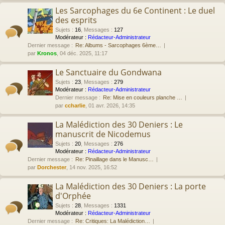
Les Sarcophages du 6e Continent : Le duel
des esprits
Sujets
:
16
,
Messages
:
127
Modérateur :
Rédacteur-Administrateur
Dernier message :
Re: Albums - Sarcophages 6ème…
par
Kronos
, 04 déc. 2025, 11:17
Le Sanctuaire du Gondwana
Sujets
:
23
,
Messages
:
279
Modérateur :
Rédacteur-Administrateur
Dernier message :
Re: Mise en couleurs planche …
par
ccharlie
, 01 avr. 2026, 14:35
La Malédiction des 30 Deniers : Le
manuscrit de Nicodemus
Sujets
:
20
,
Messages
:
276
Modérateur :
Rédacteur-Administrateur
Dernier message :
Re: Pinaillage dans le Manusc…
par
Dorchester
, 14 nov. 2025, 16:52
La Malédiction des 30 Deniers : La porte
d'Orphée
Sujets
:
28
,
Messages
:
1331
Modérateur :
Rédacteur-Administrateur
Dernier message :
Re: Critiques: La Malédiction…