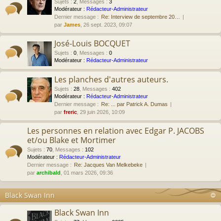
Sujets
:
2
,
Messages
:
3
Modérateur :
Rédacteur-Administrateur
Dernier message :
Re: Interview de septembre 20…
par
James
, 26 sept. 2023, 09:07
José-Louis BOCQUET
Sujets
:
0
,
Messages
:
0
Modérateur :
Rédacteur-Administrateur
Les planches d'autres auteurs.
Sujets
:
28
,
Messages
:
402
Modérateur :
Rédacteur-Administrateur
Dernier message :
Re: ... par Patrick A. Dumas
par
freric
, 29 juin 2026, 10:09
Les personnes en relation avec Edgar P. JACOBS
et/ou Blake et Mortimer
Sujets
:
70
,
Messages
:
102
Modérateur :
Rédacteur-Administrateur
Dernier message :
Re: Jacques Van Melkebeke
par
archibald
, 01 mars 2026, 09:36
Black Swan Inn
Black Swan Inn