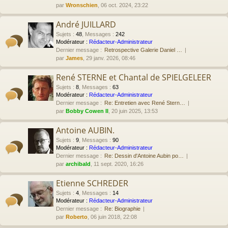
par
Wronschien
, 06 oct. 2024, 23:22
André JUILLARD
Sujets
:
48
,
Messages
:
242
Modérateur :
Rédacteur-Administrateur
Dernier message :
Retrospective Galerie Daniel …
par
James
, 29 janv. 2026, 08:46
René STERNE et Chantal de SPIELGELEER
Sujets
:
8
,
Messages
:
63
Modérateur :
Rédacteur-Administrateur
Dernier message :
Re: Entretien avec René Stern…
par
Bobby Cowen II
, 20 juin 2025, 13:53
Antoine AUBIN.
Sujets
:
9
,
Messages
:
90
Modérateur :
Rédacteur-Administrateur
Dernier message :
Re: Dessin d'Antoine Aubin po…
par
archibald
, 11 sept. 2020, 16:26
Etienne SCHREDER
Sujets
:
4
,
Messages
:
14
Modérateur :
Rédacteur-Administrateur
Dernier message :
Re: Biographie
par
Roberto
, 06 juin 2018, 22:08