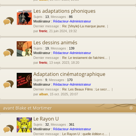
Les adaptations phoniques
Sujets
:
13
,
Messages
:
86
Modérateur :
Rédacteur-Administrateur
Dernier message :
Re: [Vinyle]-La marque jaune.
par
freric
, 21 juin 2024, 19:32
Les dessins animés
Sujets
:
19
,
Messages
:
139
Modérateur :
Rédacteur-Administrateur
Dernier message :
Re: Le testament de l'alchimi…
par
freric
, 13 sept. 2023, 18:20
Adaptation cinématographique
Sujets
:
9
,
Messages
:
170
Modérateur :
Rédacteur-Administrateur
Dernier message :
Re: Les Beaux Films : Le secr…
par
alban
, 15 oct. 2025, 20:07
avant Blake et Mortimer
Le Rayon U
Sujets
:
32
,
Messages
:
361
Modérateur :
Rédacteur-Administrateur
Dernier message :
Le Rayon U : quelle édition c…