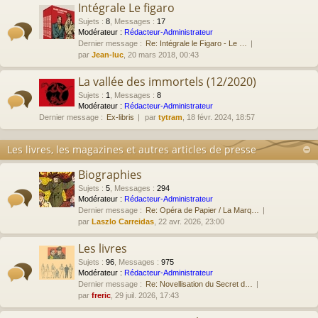
Intégrale Le figaro
Sujets
:
8
,
Messages
:
17
Modérateur :
Rédacteur-Administrateur
Dernier message :
Re: Intégrale le Figaro - Le …
par
Jean-luc
, 20 mars 2018, 00:43
La vallée des immortels (12/2020)
Sujets
:
1
,
Messages
:
8
Modérateur :
Rédacteur-Administrateur
Dernier message :
Ex-libris
par
tytram
, 18 févr. 2024, 18:57
Les livres, les magazines et autres articles de presse
Biographies
Sujets
:
5
,
Messages
:
294
Modérateur :
Rédacteur-Administrateur
Dernier message :
Re: Opéra de Papier / La Marq…
par
Laszlo Carreidas
, 22 avr. 2026, 23:00
Les livres
Sujets
:
96
,
Messages
:
975
Modérateur :
Rédacteur-Administrateur
Dernier message :
Re: Novellisation du Secret d…
par
freric
, 29 juil. 2026, 17:43