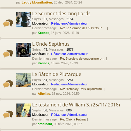
par
Leggy Mountbatten
, 25 déc. 2024, 23:24
Le Serment des cinq Lords
Sujets
:
51
,
Messages
:
2154
Modérateur :
Rédacteur-Administrateur
Dernier message :
Re: Le Sermon des 5 Petits Pi…
par
Kronos
, 13 janv. 2026, 11:49
L'Onde Septimus
Sujets
:
43
,
Messages
:
1877
Modérateur :
Rédacteur-Administrateur
Dernier message :
Re: 5 projets de couverture p…
par
Kronos
, 10 mai 2026, 19:39
Le Bâton de Plutarque
Sujets
:
34
,
Messages
:
2251
Modérateur :
Rédacteur-Administrateur
Dernier message :
Re: Bletchley Park aujourd'hui
par
Alhellas
, 15 nov. 2024, 09:59
Le testament de William S. (25/11/ 2016)
Sujets
:
36
,
Messages
:
806
Modérateur :
Rédacteur-Administrateur
Dernier message :
Re: Olrik à Fatima
par
archibald
, 05 févr. 2026, 09:27