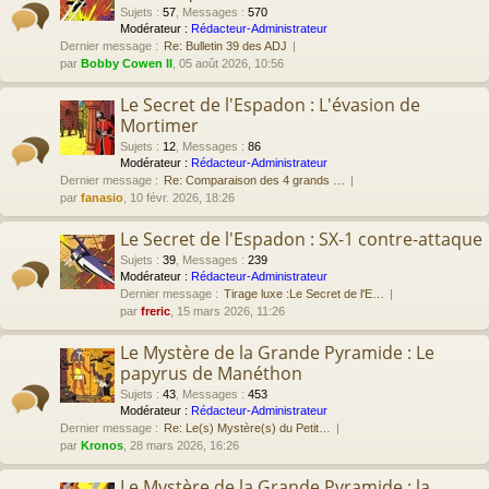
Sujets
:
57
,
Messages
:
570
Modérateur :
Rédacteur-Administrateur
Dernier message :
Re: Bulletin 39 des ADJ
par
Bobby Cowen II
, 05 août 2026, 10:56
Le Secret de l'Espadon : L'évasion de
Mortimer
Sujets
:
12
,
Messages
:
86
Modérateur :
Rédacteur-Administrateur
Dernier message :
Re: Comparaison des 4 grands …
par
fanasio
, 10 févr. 2026, 18:26
Le Secret de l'Espadon : SX-1 contre-attaque
Sujets
:
39
,
Messages
:
239
Modérateur :
Rédacteur-Administrateur
Dernier message :
Tirage luxe :Le Secret de l'E…
par
freric
, 15 mars 2026, 11:26
Le Mystère de la Grande Pyramide : Le
papyrus de Manéthon
Sujets
:
43
,
Messages
:
453
Modérateur :
Rédacteur-Administrateur
Dernier message :
Re: Le(s) Mystère(s) du Petit…
par
Kronos
, 28 mars 2026, 16:26
Le Mystère de la Grande Pyramide : la