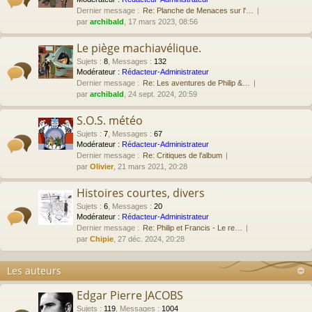
Dernier message :
Re: Planche de Menaces sur l'…
par
archibald
, 17 mars 2023, 08:56
Le piège machiavélique.
Sujets
:
8
,
Messages
:
132
Modérateur :
Rédacteur-Administrateur
Dernier message :
Re: Les aventures de Philip &…
par
archibald
, 24 sept. 2024, 20:59
S.O.S. météo
Sujets
:
7
,
Messages
:
67
Modérateur :
Rédacteur-Administrateur
Dernier message :
Re: Critiques de l'album
par
Olivier
, 21 mars 2021, 20:28
Histoires courtes, divers
Sujets
:
6
,
Messages
:
20
Modérateur :
Rédacteur-Administrateur
Dernier message :
Re: Philip et Francis - Le re…
par
Chipie
, 27 déc. 2024, 20:28
Les auteurs
Edgar Pierre JACOBS
Sujets
:
119
,
Messages
:
1004