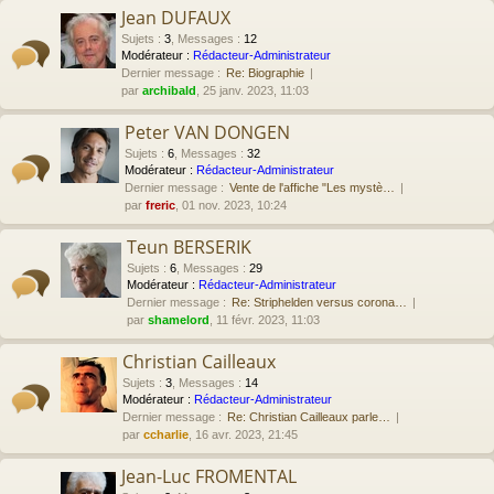
Jean DUFAUX
Sujets
:
3
,
Messages
:
12
Modérateur :
Rédacteur-Administrateur
Dernier message :
Re: Biographie
par
archibald
, 25 janv. 2023, 11:03
Peter VAN DONGEN
Sujets
:
6
,
Messages
:
32
Modérateur :
Rédacteur-Administrateur
Dernier message :
Vente de l'affiche "Les mystè…
par
freric
, 01 nov. 2023, 10:24
Teun BERSERIK
Sujets
:
6
,
Messages
:
29
Modérateur :
Rédacteur-Administrateur
Dernier message :
Re: Striphelden versus corona…
par
shamelord
, 11 févr. 2023, 11:03
Christian Cailleaux
Sujets
:
3
,
Messages
:
14
Modérateur :
Rédacteur-Administrateur
Dernier message :
Re: Christian Cailleaux parle…
par
ccharlie
, 16 avr. 2023, 21:45
Jean-Luc FROMENTAL