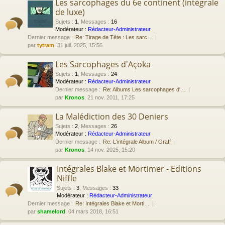
Les sarcophages du 6e continent (intégrale
de luxe)
Sujets
:
1
,
Messages
:
16
Modérateur :
Rédacteur-Administrateur
Dernier message :
Re: Tirage de Tête : Les sarc…
par
tytram
, 31 juil. 2025, 15:56
Les Sarcophages d'Açoka
Sujets
:
1
,
Messages
:
24
Modérateur :
Rédacteur-Administrateur
Dernier message :
Re: Albums Les sarcophages d'…
par
Kronos
, 21 nov. 2011, 17:25
La Malédiction des 30 Deniers
Sujets
:
2
,
Messages
:
26
Modérateur :
Rédacteur-Administrateur
Dernier message :
Re: L'intégrale Album / Graff
par
Kronos
, 14 nov. 2025, 15:20
Intégrales Blake et Mortimer - Editions
Niffle
Sujets
:
3
,
Messages
:
33
Modérateur :
Rédacteur-Administrateur
Dernier message :
Re: Intégrales Blake et Morti…
par
shamelord
, 04 mars 2018, 16:51