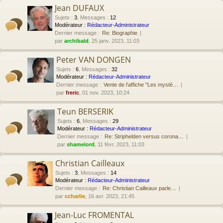
Jean DUFAUX
Sujets
:
3
,
Messages
:
12
Modérateur :
Rédacteur-Administrateur
Dernier message :
Re: Biographie
par
archibald
, 25 janv. 2023, 11:03
Peter VAN DONGEN
Sujets
:
6
,
Messages
:
32
Modérateur :
Rédacteur-Administrateur
Dernier message :
Vente de l'affiche "Les mystè…
par
freric
, 01 nov. 2023, 10:24
Teun BERSERIK
Sujets
:
6
,
Messages
:
29
Modérateur :
Rédacteur-Administrateur
Dernier message :
Re: Striphelden versus corona…
par
shamelord
, 11 févr. 2023, 11:03
Christian Cailleaux
Sujets
:
3
,
Messages
:
14
Modérateur :
Rédacteur-Administrateur
Dernier message :
Re: Christian Cailleaux parle…
par
ccharlie
, 16 avr. 2023, 21:45
Jean-Luc FROMENTAL