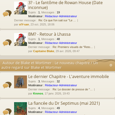
3? - Le fantôme de Rowan House (Date
inconnue)
Sujets
:
1
,
Messages
:
19
Modérateur :
Rédacteur-Administrateur
Dernier message :
Re: Ce que l'on sait sur "Le …
par
olY-san
, 23 oct. 2025, 18:06
BM? - Retour à Lhassa
Sujets
:
1
,
Messages
:
48
Modérateur :
Rédacteur-Administrateur
Dernier message :
Re: Premiers visuels de "Reto…
par
Capitaine Blake
, 29 avr. 2026, 09:47
Autour de Blake et Mortimer : Le nouveau chapitre / Un
autre regard sur Blake et Mortimer
Le dernier Chapitre - L'aventure immobile
Sujets
:
3
,
Messages
:
32
Modérateur :
Rédacteur-Administrateur
Dernier message :
Re: Le dossier de presse de "…
par
Kronos
, 17 janv. 2026, 19:43
La fiancée du Dr Septimus (mai 2021)
Sujets
:
4
,
Messages
:
49
Modérateur :
Rédacteur-Administrateur