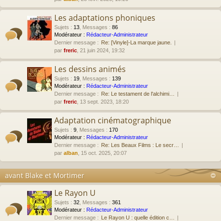
Les adaptations phoniques
Sujets
:
13
,
Messages
:
86
Modérateur :
Rédacteur-Administrateur
Dernier message :
Re: [Vinyle]-La marque jaune.
par
freric
, 21 juin 2024, 19:32
Les dessins animés
Sujets
:
19
,
Messages
:
139
Modérateur :
Rédacteur-Administrateur
Dernier message :
Re: Le testament de l'alchimi…
par
freric
, 13 sept. 2023, 18:20
Adaptation cinématographique
Sujets
:
9
,
Messages
:
170
Modérateur :
Rédacteur-Administrateur
Dernier message :
Re: Les Beaux Films : Le secr…
par
alban
, 15 oct. 2025, 20:07
avant Blake et Mortimer
Le Rayon U
Sujets
:
32
,
Messages
:
361
Modérateur :
Rédacteur-Administrateur
Dernier message :
Le Rayon U : quelle édition c…