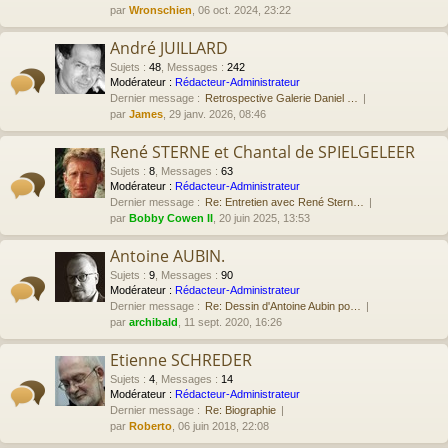
par
Wronschien
, 06 oct. 2024, 23:22
André JUILLARD
Sujets
:
48
,
Messages
:
242
Modérateur :
Rédacteur-Administrateur
Dernier message :
Retrospective Galerie Daniel …
par
James
, 29 janv. 2026, 08:46
René STERNE et Chantal de SPIELGELEER
Sujets
:
8
,
Messages
:
63
Modérateur :
Rédacteur-Administrateur
Dernier message :
Re: Entretien avec René Stern…
par
Bobby Cowen II
, 20 juin 2025, 13:53
Antoine AUBIN.
Sujets
:
9
,
Messages
:
90
Modérateur :
Rédacteur-Administrateur
Dernier message :
Re: Dessin d'Antoine Aubin po…
par
archibald
, 11 sept. 2020, 16:26
Etienne SCHREDER
Sujets
:
4
,
Messages
:
14
Modérateur :
Rédacteur-Administrateur
Dernier message :
Re: Biographie
par
Roberto
, 06 juin 2018, 22:08