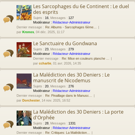
Les Sarcophages du 6e Continent : Le duel
des esprits
Sujets
:
16
,
Messages
:
127
Modérateur :
Rédacteur-Administrateur
Dernier message :
Re: Albums - Sarcophages 6ème…
par
Kronos
, 04 déc. 2025, 11:17
Le Sanctuaire du Gondwana
Sujets
:
23
,
Messages
:
279
Modérateur :
Rédacteur-Administrateur
Dernier message :
Re: Mise en couleurs planche …
par
ccharlie
, 01 avr. 2026, 14:35
La Malédiction des 30 Deniers : Le
manuscrit de Nicodemus
Sujets
:
20
,
Messages
:
276
Modérateur :
Rédacteur-Administrateur
Dernier message :
Re: Pinaillage dans le Manusc…
par
Dorchester
, 14 nov. 2025, 16:52
La Malédiction des 30 Deniers : La porte
d'Orphée
Sujets
:
28
,
Messages
:
1331
Modérateur :
Rédacteur-Administrateur
Dernier message :
Re: Critiques: La Malédiction…