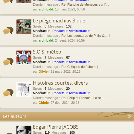
Dernier message :
Re: Planche de Menaces sur l'…
par
archibald
, 17 mars 2023, 08:56
Le piège machiavélique.
Sujets
:
8
,
Messages
:
132
Modérateur :
Rédacteur-Administrateur
Dernier message :
Re: Les aventures de Philip &…
par
archibald
, 24 sept. 2024, 20:59
S.O.S. météo
Sujets
:
7
,
Messages
:
67
Modérateur :
Rédacteur-Administrateur
Dernier message :
Re: Critiques de l'album
par
Olivier
, 21 mars 2021, 20:28
Histoires courtes, divers
Sujets
:
6
,
Messages
:
20
Modérateur :
Rédacteur-Administrateur
Dernier message :
Re: Philip et Francis - Le re…
par
Chipie
, 27 déc. 2024, 20:28
Les auteurs
Edgar Pierre JACOBS
Sujets
:
119
,
Messages
:
1004