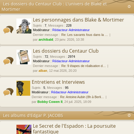
Les dossiers du Centaur Club : L'univers de Blake et
Mortimer
Les personnages dans Blake & Mortimer
Sujets
:
7
,
Messages
:
228
Modérateur :
Rédacteur-Administrateur
Dernier message :
Re: Les savants fous dans la …
par
archibald
, 23 janv. 2026, 10:38
Les dossiers du Centaur Club
Sujets
:
72
,
Messages
:
2974
Modérateur :
Rédacteur-Administrateur
Dernier message :
Re: 9 étapes de réalisation d…
par
alban
, 12 mai 2026, 20:20
Entretiens et Interviews
Sujets
:
5
,
Messages
:
95
Modérateur :
Rédacteur-Administrateur
Dernier message :
Re: Antoine Aubin (8h à Berli…
par
Bobby Cowen II
, 24 juil. 2025, 18:09
Les albums d'Edgar P. JACOBS
Le Secret de l'Espadon : La poursuite
fantastique