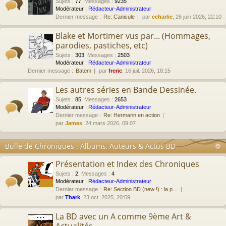
Sujets
:
77
,
Messages
:
9235
Modérateur :
Rédacteur-Administrateur
Dernier message :
Re: Canicule
par
ccharlie
, 26 juin 2026, 22:10
Blake et Mortimer vus par... (Hommages,
parodies, pastiches, etc)
Sujets
:
303
,
Messages
:
2503
Modérateur :
Rédacteur-Administrateur
Dernier message :
Batem
par
freric
, 16 juil. 2026, 18:15
Les autres séries en Bande Dessinée.
Sujets
:
85
,
Messages
:
2653
Modérateur :
Rédacteur-Administrateur
Dernier message :
Re: Hermann en action
par
James
, 24 mars 2026, 09:07
Bulle de Chroniques : Albums, Auteurs & Actus BD
Présentation et Index des Chroniques
Sujets
:
2
,
Messages
:
4
Modérateur :
Rédacteur-Administrateur
Dernier message :
Re: Section BD (new !) : la p…
par
Thark
, 23 oct. 2025, 20:59
La BD avec un A comme 9ème Art &