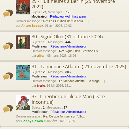
29 - Huit heures à Berlin (25 novembre
2022)
Sujets
:
23
,
Messages
:
756
Modérateur :
Rédacteur-Administrateur
Dernier message :
Re: Les Ex-libris de "08 heur…
par
Anton Spogek
, 01 avr. 2026, 10:03
30 - Signé Olrik (31 octobre 2024)
Sujets
:
18
,
Messages
:
444
Modérateur :
Rédacteur-Administrateur
Dernier message :
Re: Signé Olrik - version lux…
par
alban
, 08 mars 2026, 18:26
31 - La menace Atlante ( 21 novembre 2025)
Sujets
:
25
,
Messages
:
806
Modérateur :
Rédacteur-Administrateur
Dernier message :
La Menace Atlante - Le tirage…
par
freric
, 16 juil. 2026, 16:14
3? - L'héritier de l'ïle de Man (Date
inconnue)
Sujets
:
1
,
Messages
:
17
Modérateur :
Rédacteur-Administrateur
Dernier message :
Re: Ce que l'on sait sur "L'h…
par
Bobby Cowen II
, 05 févr. 2026, 17:25