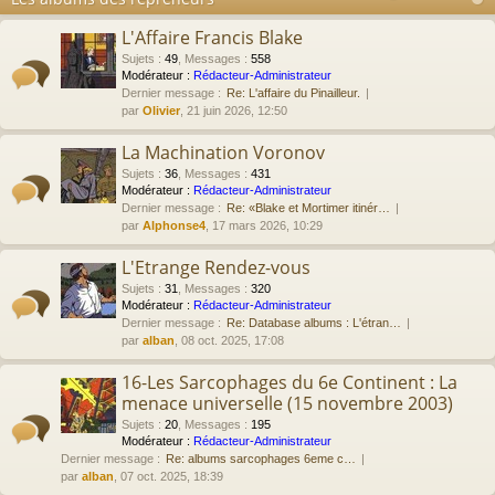
L'Affaire Francis Blake
Sujets
:
49
,
Messages
:
558
Modérateur :
Rédacteur-Administrateur
Dernier message :
Re: L'affaire du Pinailleur.
par
Olivier
, 21 juin 2026, 12:50
La Machination Voronov
Sujets
:
36
,
Messages
:
431
Modérateur :
Rédacteur-Administrateur
Dernier message :
Re: «Blake et Mortimer itinér…
par
Alphonse4
, 17 mars 2026, 10:29
L'Etrange Rendez-vous
Sujets
:
31
,
Messages
:
320
Modérateur :
Rédacteur-Administrateur
Dernier message :
Re: Database albums : L'étran…
par
alban
, 08 oct. 2025, 17:08
16-Les Sarcophages du 6e Continent : La
menace universelle (15 novembre 2003)
Sujets
:
20
,
Messages
:
195
Modérateur :
Rédacteur-Administrateur
Dernier message :
Re: albums sarcophages 6eme c…
par
alban
, 07 oct. 2025, 18:39