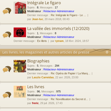
Intégrale Le figaro
Sujets
:
8
,
Messages
:
17
Modérateur :
Rédacteur-Administrateur
Dernier message :
Re: Intégrale le Figaro - Le …
par
Jean-luc
, 20 mars 2018, 00:43
La vallée des immortels (12/2020)
Sujets
:
1
,
Messages
:
8
Modérateur :
Rédacteur-Administrateur
Dernier message :
Ex-libris
par
tytram
, 18 févr. 2024, 18:57
Les livres, les magazines et autres articles de presse
Biographies
Sujets
:
5
,
Messages
:
294
Modérateur :
Rédacteur-Administrateur
Dernier message :
Re: Opéra de Papier / La Marq…
par
Laszlo Carreidas
, 22 avr. 2026, 23:00
Les livres
Sujets
:
96
,
Messages
:
975
Modérateur :
Rédacteur-Administrateur
Dernier message :
Re: Novellisation du Secret d…
par
freric
, 29 juil. 2026, 17:43