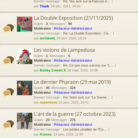
Dernier message :
Re: Vos avis sur la Fiancée d…
par
Thark
, 04 déc. 2021, 16:02
La Double Exposition (21/11/2025)
Sujets
:
3
,
Messages
:
94
Modérateur :
Rédacteur-Administrateur
Dernier message :
Re: La Double Exposition - Ce…
par
archibald
, 26 févr. 2026, 16:15
Les violons de Lampedusa
Sujets
:
1
,
Messages
:
4
Modérateur :
Rédacteur-Administrateur
Dernier message :
Re: Ce que nous savons sur "L…
par
Bobby Cowen II
, 06 sept. 2025, 10:06
Le dernier Pharaon (29 mai 2019)
Sujets
:
45
,
Messages
:
324
Modérateur :
Rédacteur-Administrateur
Dernier message :
Re: Votre avis sur "Le Dernie…
par
supernova
, 02 janv. 2025, 20:41
L'art de la guerre (27 octobre 2023)
Sujets
:
23
,
Messages
:
275
Modérateur :
Rédacteur-Administrateur
Dernier message :
Les petites pinailles de l'On…
par
Kronos
, 13 janv. 2026, 11:52