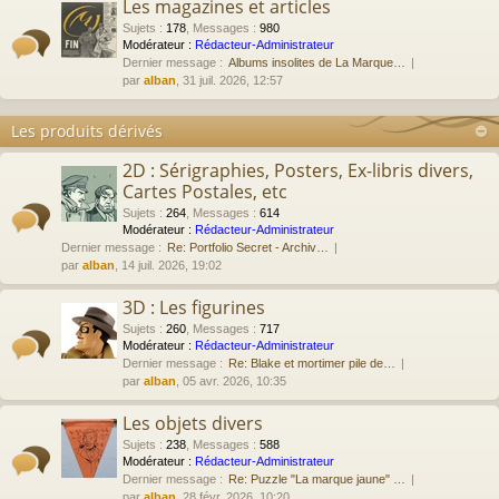
Les magazines et articles
Sujets
:
178
,
Messages
:
980
Modérateur :
Rédacteur-Administrateur
Dernier message :
Albums insolites de La Marque…
par
alban
, 31 juil. 2026, 12:57
Les produits dérivés
2D : Sérigraphies, Posters, Ex-libris divers,
Cartes Postales, etc
Sujets
:
264
,
Messages
:
614
Modérateur :
Rédacteur-Administrateur
Dernier message :
Re: Portfolio Secret - Archiv…
par
alban
, 14 juil. 2026, 19:02
3D : Les figurines
Sujets
:
260
,
Messages
:
717
Modérateur :
Rédacteur-Administrateur
Dernier message :
Re: Blake et mortimer pile de…
par
alban
, 05 avr. 2026, 10:35
Les objets divers
Sujets
:
238
,
Messages
:
588
Modérateur :
Rédacteur-Administrateur
Dernier message :
Re: Puzzle "La marque jaune" …
par
alban
, 28 févr. 2026, 10:20