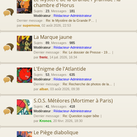
chambre d'Horus
Sujets
:
23
,
Messages
:
181
Modérateur :
Rédacteur-Administrateur
Dernier message :
Re: le Mystère de la Grande P…
par
supernova
, 02 août 2026, 22:53
La Marque jaune
Sujets
:
89
,
Messages
:
985
Modérateur :
Rédacteur-Administrateur
Dernier message :
Re: Le dossier de Presse - 19…
par
freric
, 14 juil. 2026, 16:34
L'Enigme de l'Atlantide
Sujets
:
53
,
Messages
:
635
Modérateur :
Rédacteur-Administrateur
Dernier message :
Re: Recherche de photos de la…
par
alban
, 03 août 2026, 09:38
S.O.S. Météores (Mortimer à Paris)
Sujets
:
41
,
Messages
:
418
Modérateur :
Rédacteur-Administrateur
Dernier message :
Re: Question super bête
par
Kronos
, 20 févr. 2026, 18:30
Le Piège diabolique