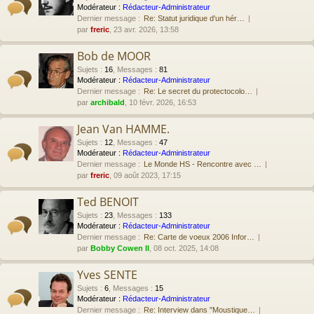
Modérateur :
Rédacteur-Administrateur
Dernier message :
Re: Statut juridique d'un hér…
par
freric
, 23 avr. 2026, 13:58
Bob de MOOR
Sujets
:
16
,
Messages
:
81
Modérateur :
Rédacteur-Administrateur
Dernier message :
Re: Le secret du protectocolo…
par
archibald
, 10 févr. 2026, 16:53
Jean Van HAMME.
Sujets
:
12
,
Messages
:
47
Modérateur :
Rédacteur-Administrateur
Dernier message :
Le Monde HS - Rencontre avec …
par
freric
, 09 août 2023, 17:15
Ted BENOIT
Sujets
:
23
,
Messages
:
133
Modérateur :
Rédacteur-Administrateur
Dernier message :
Re: Carte de voeux 2006 Infor…
par
Bobby Cowen II
, 08 oct. 2025, 14:08
Yves SENTE
Sujets
:
6
,
Messages
:
15
Modérateur :
Rédacteur-Administrateur
Dernier message :
Re: Interview dans "Moustique…