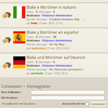
Blake e Mortimer in italiano
Sujets
:
4
,
Messages
:
5
Modérateur :
Rédacteur-Administrateur
Dernier message :
Il realismo fantastico della …
par
freric
, 11 janv. 2016, 17:44
Blake y Mortimer en español
Sujets
:
4
,
Messages
:
25
Modérateur :
Rédacteur-Administrateur
Dernier message :
Re: My Blog
par
rigolissimo
, 23 nov. 2013, 04:11
Blake und Mortimer auf Deutsch
Sujets
:
2
,
Messages
:
5
Modérateur :
Rédacteur-Administrateur
Dernier message :
Re: Diskussion auf Deutsch
par
archibald
, 15 janv. 2025, 09:21
Connexion
•
S’enregistrer
Nom d’utilisateur :
Mot de passe :
J’ai oublié mon mot de passe
Se souvenir de moi