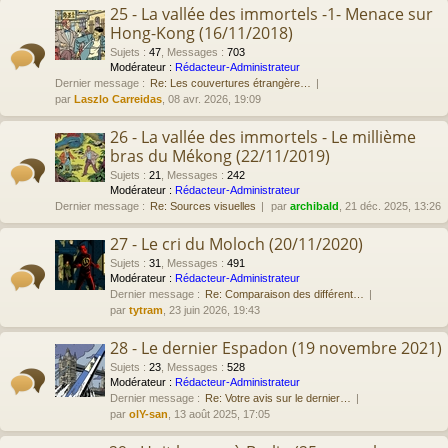
25 - La vallée des immortels -1- Menace sur
Hong-Kong (16/11/2018)
Sujets
:
47
,
Messages
:
703
Modérateur :
Rédacteur-Administrateur
Dernier message :
Re: Les couvertures étrangère…
par
Laszlo Carreidas
, 08 avr. 2026, 19:09
26 - La vallée des immortels - Le millième
bras du Mékong (22/11/2019)
Sujets
:
21
,
Messages
:
242
Modérateur :
Rédacteur-Administrateur
Dernier message :
Re: Sources visuelles
par
archibald
, 21 déc. 2025, 13:26
27 - Le cri du Moloch (20/11/2020)
Sujets
:
31
,
Messages
:
491
Modérateur :
Rédacteur-Administrateur
Dernier message :
Re: Comparaison des différent…
par
tytram
, 23 juin 2026, 19:43
28 - Le dernier Espadon (19 novembre 2021)
Sujets
:
23
,
Messages
:
528
Modérateur :
Rédacteur-Administrateur
Dernier message :
Re: Votre avis sur le dernier…
par
olY-san
, 13 août 2025, 17:05