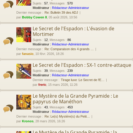
Sujets
:
57
,
Messages
:
570
Modérateur :
Rédacteur-Administrateur
Dernier message :
Re: Bulletin 39 des ADJ
par
Bobby Cowen II
, 05 août 2026, 10:56
Le Secret de l'Espadon : L'évasion de
Mortimer
Sujets
:
12
,
Messages
:
86
Modérateur :
Rédacteur-Administrateur
Dernier message :
Re: Comparaison des 4 grands …
par
fanasio
, 10 févr. 2026, 18:26
Le Secret de l'Espadon : SX-1 contre-attaque
Sujets
:
39
,
Messages
:
239
Modérateur :
Rédacteur-Administrateur
Dernier message :
Tirage luxe :Le Secret de l'E…
par
freric
, 15 mars 2026, 11:26
Le Mystère de la Grande Pyramide : Le
papyrus de Manéthon
Sujets
:
43
,
Messages
:
453
Modérateur :
Rédacteur-Administrateur
Dernier message :
Re: Le(s) Mystère(s) du Petit…
par
Kronos
, 28 mars 2026, 16:26
Le Mystère de la Grande Pyramide : la