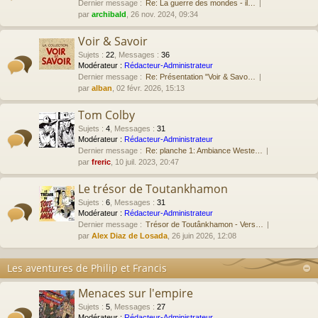
Dernier message :
Re: La guerre des mondes - il…
par
archibald
, 26 nov. 2024, 09:34
Voir & Savoir
Sujets
:
22
,
Messages
:
36
Modérateur :
Rédacteur-Administrateur
Dernier message :
Re: Présentation "Voir & Savo…
par
alban
, 02 févr. 2026, 15:13
Tom Colby
Sujets
:
4
,
Messages
:
31
Modérateur :
Rédacteur-Administrateur
Dernier message :
Re: planche 1: Ambiance Weste…
par
freric
, 10 juil. 2023, 20:47
Le trésor de Toutankhamon
Sujets
:
6
,
Messages
:
31
Modérateur :
Rédacteur-Administrateur
Dernier message :
Trésor de Toutânkhamon - Vers…
par
Alex Diaz de Losada
, 26 juin 2026, 12:08
Les aventures de Philip et Francis
Menaces sur l'empire
Sujets
:
5
,
Messages
:
27
Modérateur :
Rédacteur-Administrateur