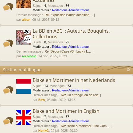
Actualités
Sujets
:
4
,
Messages
:
56
Modérateur :
Rédacteur-Administrateur
Dernier message :
Re: Exposition Bande dessinée…
par
alban
, 09 juil. 2026, 09:12
La BD en ABC : Auteurs, Bouquins,
Collections
Sujets
:
8
,
Messages
:
72
Modérateur :
Rédacteur-Administrateur
Dernier message :
Re: Décorti'Case #3 : Lucky L…
par
archibald
, 14 déc. 2025, 16:23
Section multilingue
Blake en Mortimer in het Nederlands
Sujets
:
13
,
Messages
:
73
Modérateur :
Rédacteur-Administrateur
Dernier message :
Re: Un étrange jeu de l'oie
par
Edw
, 06 déc. 2019, 13:18
Blake and Mortimer in English
Sujets
:
7
,
Messages
:
57
Modérateur :
Rédacteur-Administrateur
Dernier message :
Re: Blake & Mortimer: The Com…
par
HenkG
, 22 juil. 2025, 20:30