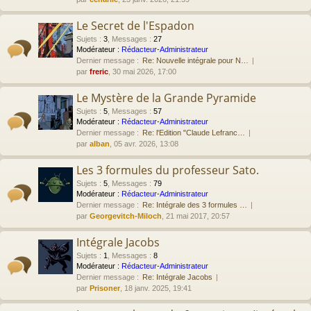
Le Secret de l'Espadon
Sujets
:
3
,
Messages
:
27
Modérateur :
Rédacteur-Administrateur
Dernier message :
Re: Nouvelle intégrale pour N…
par
freric
, 30 mai 2026, 17:00
Le Mystère de la Grande Pyramide
Sujets
:
5
,
Messages
:
57
Modérateur :
Rédacteur-Administrateur
Dernier message :
Re: l'Edition "Claude Lefranc…
par
alban
, 05 avr. 2026, 13:08
Les 3 formules du professeur Sato.
Sujets
:
5
,
Messages
:
79
Modérateur :
Rédacteur-Administrateur
Dernier message :
Re: Intégrale des 3 formules …
par
Georgevitch-Miloch
, 21 mai 2017, 20:57
Intégrale Jacobs
Sujets
:
1
,
Messages
:
8
Modérateur :
Rédacteur-Administrateur
Dernier message :
Re: Intégrale Jacobs
par
Prisoner
, 18 janv. 2025, 19:41