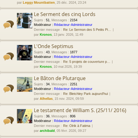
par
Leggy Mountbatten
, 25 déc. 2024, 23:24
Le Serment des cinq Lords
Sujets
:
51
,
Messages
:
2154
Modérateur :
Rédacteur-Administrateur
Dernier message :
Re: Le Sermon des 5 Petits Pi…
par
Kronos
, 13 janv. 2026, 11:49
L'Onde Septimus
Sujets
:
43
,
Messages
:
1877
Modérateur :
Rédacteur-Administrateur
Dernier message :
Re: 5 projets de couverture p…
par
Kronos
, 10 mai 2026, 19:39
Le Bâton de Plutarque
Sujets
:
34
,
Messages
:
2251
Modérateur :
Rédacteur-Administrateur
Dernier message :
Re: Bletchley Park aujourd'hui
par
Alhellas
, 15 nov. 2024, 09:59
Le testament de William S. (25/11/ 2016)
Sujets
:
36
,
Messages
:
806
Modérateur :
Rédacteur-Administrateur
Dernier message :
Re: Olrik à Fatima
par
archibald
, 05 févr. 2026, 09:27