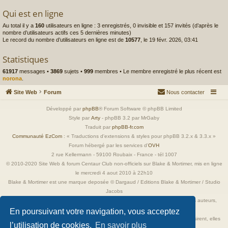
Qui est en ligne
Au total il y a
160
utilisateurs en ligne : 3 enregistrés, 0 invisible et 157 invités (d’après le
nombre d’utilisateurs actifs ces 5 dernières minutes)
Le record du nombre d’utilisateurs en ligne est de
10577
, le 19 févr. 2026, 03:41
Statistiques
61917
messages •
3869
sujets •
999
membres • Le membre enregistré le plus récent est
norona
.
Site Web
Forum
Nous contacter
Développé par
phpBB
® Forum Software © phpBB Limited
Style par
Arty
- phpBB 3.2 par MrGaby
Traduit par
phpBB-fr.com
Communauté EzCom
: « Traductions d'extensions & styles pour phpBB 3.2.x & 3.3.x »
Forum hébergé par les services d’
OVH
2 rue Kellermann - 59100 Roubaix - France - tél 1007
© 2010-2020 Site Web & forum Centaur Club non-officiels sur Blake & Mortimer, mis en ligne
le mercredi 4 aout 2010 à 22h10
Blake & Mortimer est une marque deposée © Dargaud / Editions Blake & Mortimer / Studio
Jacobs
Toutes les images incluses dans ces pages sont la propriété exclusive de leurs auteurs,
ayant droits et/ou éditeurs.
En poursuivant votre navigation, vous acceptez
Elles ne sont ici qu'à titre de référence ou d'illustration. Si les propriétaires le désirent, elles
l’utilisation de cookies.
En savoir plus
seront retirées immédiatement.