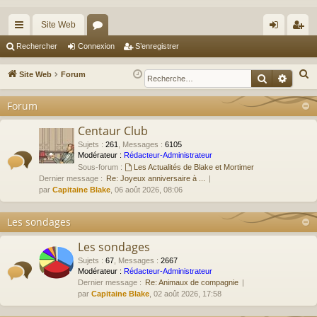
Site Web
cc
or
on
’e
Rechercher
Connexion
S’enregistrer
ès
u
ne
nr
R
Site Web
Forum
Recherche
Reche
ra
m
xi
eg
e
Forum
c
pi
s
on
ist
h
Centaur Club
de
re
e
Sujets
:
261
,
Messages
:
6105
r
r
Modérateur :
Rédacteur-Administrateur
Sous-forum :
Les Actualités de Blake et Mortimer
c
Dernier message :
Re: Joyeux anniversaire à ...
h
par
Capitaine Blake
, 06 août 2026, 08:06
e
r
Les sondages
Les sondages
Sujets
:
67
,
Messages
:
2667
Modérateur :
Rédacteur-Administrateur
Dernier message :
Re: Animaux de compagnie
par
Capitaine Blake
, 02 août 2026, 17:58