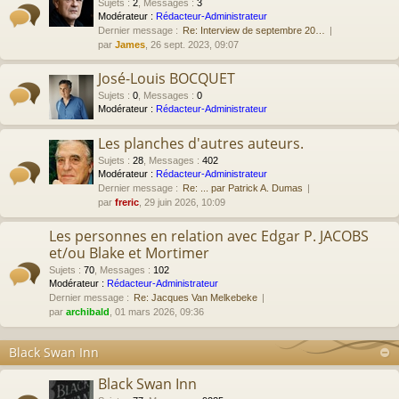
Sujets
:
2
,
Messages
:
3
Modérateur :
Rédacteur-Administrateur
Dernier message :
Re: Interview de septembre 20…
par
James
, 26 sept. 2023, 09:07
José-Louis BOCQUET
Sujets
:
0
,
Messages
:
0
Modérateur :
Rédacteur-Administrateur
Les planches d'autres auteurs.
Sujets
:
28
,
Messages
:
402
Modérateur :
Rédacteur-Administrateur
Dernier message :
Re: ... par Patrick A. Dumas
par
freric
, 29 juin 2026, 10:09
Les personnes en relation avec Edgar P. JACOBS
et/ou Blake et Mortimer
Sujets
:
70
,
Messages
:
102
Modérateur :
Rédacteur-Administrateur
Dernier message :
Re: Jacques Van Melkebeke
par
archibald
, 01 mars 2026, 09:36
Black Swan Inn
Black Swan Inn