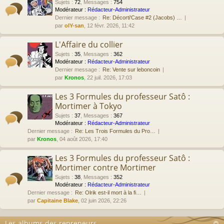
Sujets
:
72
,
Messages
:
754
Modérateur :
Rédacteur-Administrateur
Dernier message :
Re: Décorti'Case #2 (Jacobs) …
par
olY-san
, 12 févr. 2026, 11:42
L'Affaire du collier
Sujets
:
35
,
Messages
:
362
Modérateur :
Rédacteur-Administrateur
Dernier message :
Re: Vente sur leboncoin
par
Kronos
, 22 juil. 2026, 17:03
Les 3 Formules du professeur Satô :
Mortimer à Tokyo
Sujets
:
37
,
Messages
:
367
Modérateur :
Rédacteur-Administrateur
Dernier message :
Re: Les Trois Formules du Pro…
par
Kronos
, 04 août 2026, 17:40
Les 3 Formules du professeur Satô :
Mortimer contre Mortimer
Sujets
:
38
,
Messages
:
352
Modérateur :
Rédacteur-Administrateur
Dernier message :
Re: Olrik est-il mort à la fi…
par
Capitaine Blake
, 02 juin 2026, 22:26
Les albums des repreneurs