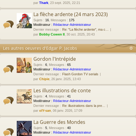
par
Thark
, 23 sept. 2025, 22:21
La flèche ardente (24 mars 2023)
Sujets
:
16
,
Messages
:
175
Modérateur :
Rédacteur-Administrateur
Dernier message :
Re: "La flèche ardente", ma c…
par
Bobby Cowen II
, 30 oct. 2025, 20:43
Les autres oeuvres d'Edgar P. Jacobs
Gordon l'Intrépide
Sujets
:
6
,
Messages
:
65
Modérateur :
Rédacteur-Administrateur
Dernier message :
Flash Gordon TV serials
par
Chipie
, 26 janv. 2025, 13:43
Les illustrations de conte
Sujets
:
4
,
Messages
:
41
Modérateur :
Rédacteur-Administrateur
Dernier message :
Re: illustrations dans la pre…
par
olY-san
, 06 janv. 2026, 17:09
La Guerre des Mondes
Sujets
:
5
,
Messages
:
40
Modérateur :
Rédacteur-Administrateur