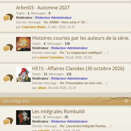
Arbm03 - Automne 2027
Sujets
:
1
,
Messages
:
9
Modérateur :
Rédacteur-Administrateur
Dernier message :
Re: ARBM - Hors-série n° 03
par
Capitaine Blake
, 21 déc. 2025, 11:47
Histoires courtes par les auteurs de la série.
Sujets
:
4
,
Messages
:
136
Modérateur :
Rédacteur-Administrateur
Dernier message :
Re: "Le traquenard maléfique"…
par
Laszlo Carreidas
, 26 juil. 2025, 21:20
HS15 - Affaires Classées (30 octobre 2026)
Sujets
:
12
,
Messages
:
131
Modérateur :
Rédacteur-Administrateur
Dernier message :
Re: Présentation du hors-séri…
par
alban
, 04 août 2026, 15:19
Les intégrales
Les intégrales Rombaldi
Sujets
:
2
,
Messages
:
25
Modérateur :
Rédacteur-Administrateur
Dernier message :
Re: Lancement intégrale Romba…
par
ccharlie
, 23 janv. 2026, 21:59