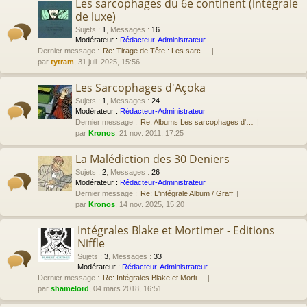
Les sarcophages du 6e continent (intégrale
de luxe)
Sujets
:
1
,
Messages
:
16
Modérateur :
Rédacteur-Administrateur
Dernier message :
Re: Tirage de Tête : Les sarc…
par
tytram
, 31 juil. 2025, 15:56
Les Sarcophages d'Açoka
Sujets
:
1
,
Messages
:
24
Modérateur :
Rédacteur-Administrateur
Dernier message :
Re: Albums Les sarcophages d'…
par
Kronos
, 21 nov. 2011, 17:25
La Malédiction des 30 Deniers
Sujets
:
2
,
Messages
:
26
Modérateur :
Rédacteur-Administrateur
Dernier message :
Re: L'intégrale Album / Graff
par
Kronos
, 14 nov. 2025, 15:20
Intégrales Blake et Mortimer - Editions
Niffle
Sujets
:
3
,
Messages
:
33
Modérateur :
Rédacteur-Administrateur
Dernier message :
Re: Intégrales Blake et Morti…
par
shamelord
, 04 mars 2018, 16:51