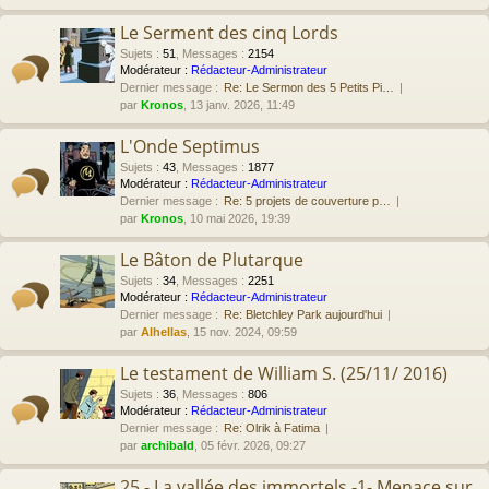
Le Serment des cinq Lords
Sujets
:
51
,
Messages
:
2154
Modérateur :
Rédacteur-Administrateur
Dernier message :
Re: Le Sermon des 5 Petits Pi…
par
Kronos
, 13 janv. 2026, 11:49
L'Onde Septimus
Sujets
:
43
,
Messages
:
1877
Modérateur :
Rédacteur-Administrateur
Dernier message :
Re: 5 projets de couverture p…
par
Kronos
, 10 mai 2026, 19:39
Le Bâton de Plutarque
Sujets
:
34
,
Messages
:
2251
Modérateur :
Rédacteur-Administrateur
Dernier message :
Re: Bletchley Park aujourd'hui
par
Alhellas
, 15 nov. 2024, 09:59
Le testament de William S. (25/11/ 2016)
Sujets
:
36
,
Messages
:
806
Modérateur :
Rédacteur-Administrateur
Dernier message :
Re: Olrik à Fatima
par
archibald
, 05 févr. 2026, 09:27
25 - La vallée des immortels -1- Menace sur