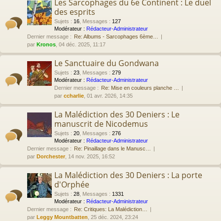
Les Sarcophages du 6e Continent : Le duel
des esprits
Sujets
:
16
,
Messages
:
127
Modérateur :
Rédacteur-Administrateur
Dernier message :
Re: Albums - Sarcophages 6ème…
par
Kronos
, 04 déc. 2025, 11:17
Le Sanctuaire du Gondwana
Sujets
:
23
,
Messages
:
279
Modérateur :
Rédacteur-Administrateur
Dernier message :
Re: Mise en couleurs planche …
par
ccharlie
, 01 avr. 2026, 14:35
La Malédiction des 30 Deniers : Le
manuscrit de Nicodemus
Sujets
:
20
,
Messages
:
276
Modérateur :
Rédacteur-Administrateur
Dernier message :
Re: Pinaillage dans le Manusc…
par
Dorchester
, 14 nov. 2025, 16:52
La Malédiction des 30 Deniers : La porte
d'Orphée
Sujets
:
28
,
Messages
:
1331
Modérateur :
Rédacteur-Administrateur
Dernier message :
Re: Critiques: La Malédiction…
par
Leggy Mountbatten
, 25 déc. 2024, 23:24