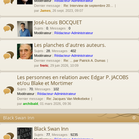
Modérateur :
Rédacteur-Administrateur
Dernier message :
Re: Interview de septembre 20…
par
James
, 26 sept. 2023, 09:07
José-Louis BOCQUET
Sujets
:
0
,
Messages
:
0
Modérateur :
Rédacteur-Administrateur
Les planches d'autres auteurs.
Sujets
:
28
,
Messages
:
402
Modérateur :
Rédacteur-Administrateur
Dernier message :
Re: ... par Patrick A. Dumas
par
freric
, 29 juin 2026, 10:09
Les personnes en relation avec Edgar P. JACOBS
et/ou Blake et Mortimer
Sujets
:
70
,
Messages
:
102
Modérateur :
Rédacteur-Administrateur
Dernier message :
Re: Jacques Van Melkebeke
par
archibald
, 01 mars 2026, 09:36
Black Swan Inn
Black Swan Inn
Sujets
:
77
,
Messages
:
9235