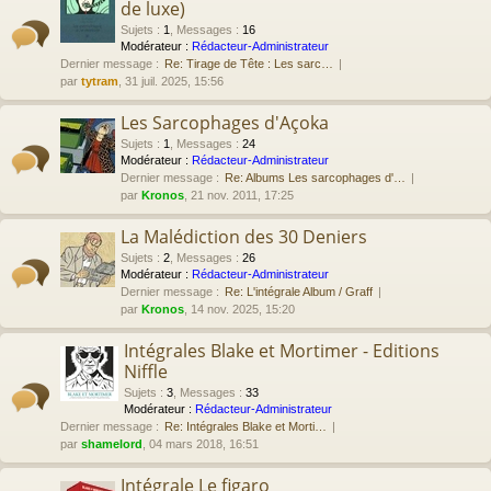
de luxe)
Sujets
:
1
,
Messages
:
16
Modérateur :
Rédacteur-Administrateur
Dernier message :
Re: Tirage de Tête : Les sarc…
par
tytram
, 31 juil. 2025, 15:56
Les Sarcophages d'Açoka
Sujets
:
1
,
Messages
:
24
Modérateur :
Rédacteur-Administrateur
Dernier message :
Re: Albums Les sarcophages d'…
par
Kronos
, 21 nov. 2011, 17:25
La Malédiction des 30 Deniers
Sujets
:
2
,
Messages
:
26
Modérateur :
Rédacteur-Administrateur
Dernier message :
Re: L'intégrale Album / Graff
par
Kronos
, 14 nov. 2025, 15:20
Intégrales Blake et Mortimer - Editions
Niffle
Sujets
:
3
,
Messages
:
33
Modérateur :
Rédacteur-Administrateur
Dernier message :
Re: Intégrales Blake et Morti…
par
shamelord
, 04 mars 2018, 16:51
Intégrale Le figaro