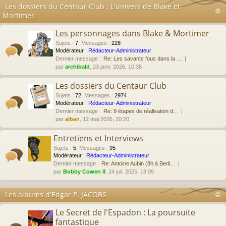
Les dossiers du Centaur Club : L'univers de Blake et
Mortimer
Les personnages dans Blake & Mortimer
Sujets
:
7
,
Messages
:
228
Modérateur :
Rédacteur-Administrateur
Dernier message :
Re: Les savants fous dans la …
par
archibald
, 23 janv. 2026, 10:38
Les dossiers du Centaur Club
Sujets
:
72
,
Messages
:
2974
Modérateur :
Rédacteur-Administrateur
Dernier message :
Re: 9 étapes de réalisation d…
par
alban
, 12 mai 2026, 20:20
Entretiens et Interviews
Sujets
:
5
,
Messages
:
95
Modérateur :
Rédacteur-Administrateur
Dernier message :
Re: Antoine Aubin (8h à Berli…
par
Bobby Cowen II
, 24 juil. 2025, 18:09
Les albums d'Edgar P. JACOBS
Le Secret de l'Espadon : La poursuite
fantastique