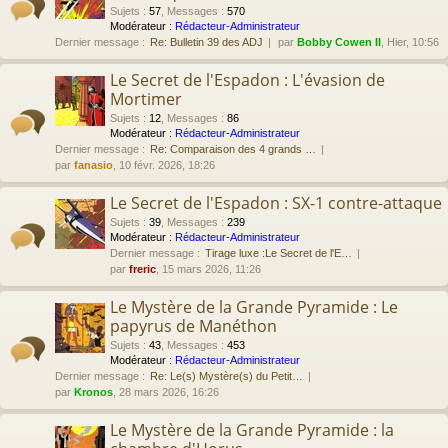
Sujets
:
57
,
Messages
:
570
Modérateur :
Rédacteur-Administrateur
Dernier message :
Re: Bulletin 39 des ADJ
par
Bobby Cowen II
, Hier, 10:56
Le Secret de l'Espadon : L'évasion de
Mortimer
Sujets
:
12
,
Messages
:
86
Modérateur :
Rédacteur-Administrateur
Dernier message :
Re: Comparaison des 4 grands …
par
fanasio
, 10 févr. 2026, 18:26
Le Secret de l'Espadon : SX-1 contre-attaque
Sujets
:
39
,
Messages
:
239
Modérateur :
Rédacteur-Administrateur
Dernier message :
Tirage luxe :Le Secret de l'E…
par
freric
, 15 mars 2026, 11:26
Le Mystère de la Grande Pyramide : Le
papyrus de Manéthon
Sujets
:
43
,
Messages
:
453
Modérateur :
Rédacteur-Administrateur
Dernier message :
Re: Le(s) Mystère(s) du Petit…
par
Kronos
, 28 mars 2026, 16:26
Le Mystère de la Grande Pyramide : la