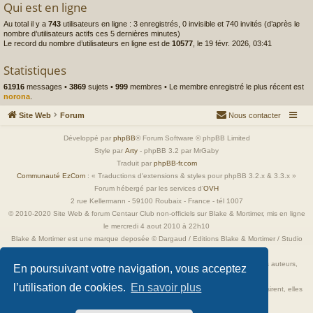
Qui est en ligne
Au total il y a
743
utilisateurs en ligne : 3 enregistrés, 0 invisible et 740 invités (d’après le
nombre d’utilisateurs actifs ces 5 dernières minutes)
Le record du nombre d’utilisateurs en ligne est de
10577
, le 19 févr. 2026, 03:41
Statistiques
61916
messages •
3869
sujets •
999
membres • Le membre enregistré le plus récent est
norona
.
Site Web
Forum
Nous contacter
Développé par
phpBB
® Forum Software © phpBB Limited
Style par
Arty
- phpBB 3.2 par MrGaby
Traduit par
phpBB-fr.com
Communauté EzCom
: « Traductions d'extensions & styles pour phpBB 3.2.x & 3.3.x »
Forum hébergé par les services d’
OVH
2 rue Kellermann - 59100 Roubaix - France - tél 1007
© 2010-2020 Site Web & forum Centaur Club non-officiels sur Blake & Mortimer, mis en ligne
le mercredi 4 aout 2010 à 22h10
Blake & Mortimer est une marque deposée © Dargaud / Editions Blake & Mortimer / Studio
Jacobs
Toutes les images incluses dans ces pages sont la propriété exclusive de leurs auteurs,
En poursuivant votre navigation, vous acceptez
ayant droits et/ou éditeurs.
l’utilisation de cookies.
En savoir plus
Elles ne sont ici qu'à titre de référence ou d'illustration. Si les propriétaires le désirent, elles
seront retirées immédiatement.