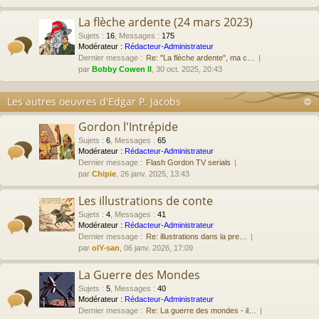
La flèche ardente (24 mars 2023)
Sujets
:
16
,
Messages
:
175
Modérateur :
Rédacteur-Administrateur
Dernier message :
Re: "La flèche ardente", ma c…
par
Bobby Cowen II
, 30 oct. 2025, 20:43
Les autres oeuvres d'Edgar P. Jacobs
Gordon l'Intrépide
Sujets
:
6
,
Messages
:
65
Modérateur :
Rédacteur-Administrateur
Dernier message :
Flash Gordon TV serials
par
Chipie
, 26 janv. 2025, 13:43
Les illustrations de conte
Sujets
:
4
,
Messages
:
41
Modérateur :
Rédacteur-Administrateur
Dernier message :
Re: illustrations dans la pre…
par
olY-san
, 06 janv. 2026, 17:09
La Guerre des Mondes
Sujets
:
5
,
Messages
:
40
Modérateur :
Rédacteur-Administrateur
Dernier message :
Re: La guerre des mondes - il…