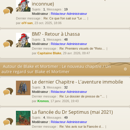
inconnue)
Sujets
:
1
,
Messages
:
19
Modérateur :
Rédacteur-Administrateur
Dernier message :
Re: Ce que l'on sait sur "Le …
par
olY-san
, 23 oct. 2025, 18:06
BM? - Retour à Lhassa
Sujets
:
1
,
Messages
:
48
Modérateur :
Rédacteur-Administrateur
Dernier message :
Re: Premiers visuels de "Reto…
par
Capitaine Blake
, 29 avr. 2026, 09:47
Autour de Blake et Mortimer : Le nouveau chapitre / Un
autre regard sur Blake et Mortimer
Le dernier Chapitre - L'aventure immobile
Sujets
:
3
,
Messages
:
32
Modérateur :
Rédacteur-Administrateur
Dernier message :
Re: Le dossier de presse de "…
par
Kronos
, 17 janv. 2026, 19:43
La fiancée du Dr Septimus (mai 2021)
Sujets
:
4
,
Messages
:
49
Modérateur :
Rédacteur-Administrateur
Dernier message :
Re: Vos avis sur la Fiancée d…