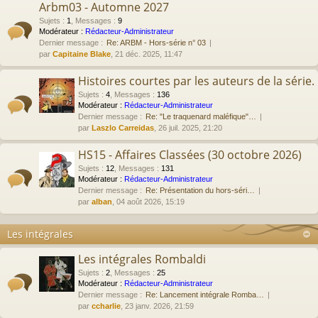
Arbm03 - Automne 2027
Sujets
:
1
,
Messages
:
9
Modérateur :
Rédacteur-Administrateur
Dernier message :
Re: ARBM - Hors-série n° 03
par
Capitaine Blake
, 21 déc. 2025, 11:47
Histoires courtes par les auteurs de la série.
Sujets
:
4
,
Messages
:
136
Modérateur :
Rédacteur-Administrateur
Dernier message :
Re: "Le traquenard maléfique"…
par
Laszlo Carreidas
, 26 juil. 2025, 21:20
HS15 - Affaires Classées (30 octobre 2026)
Sujets
:
12
,
Messages
:
131
Modérateur :
Rédacteur-Administrateur
Dernier message :
Re: Présentation du hors-séri…
par
alban
, 04 août 2026, 15:19
Les intégrales
Les intégrales Rombaldi
Sujets
:
2
,
Messages
:
25
Modérateur :
Rédacteur-Administrateur
Dernier message :
Re: Lancement intégrale Romba…
par
ccharlie
, 23 janv. 2026, 21:59