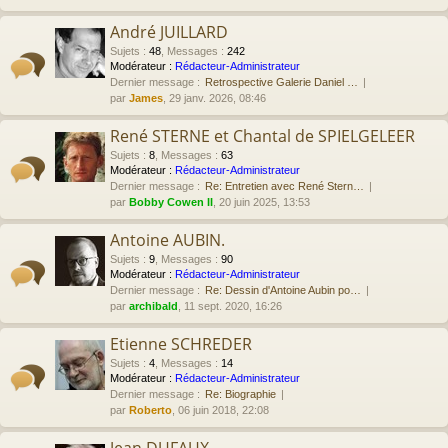
André JUILLARD
Sujets
:
48
,
Messages
:
242
Modérateur :
Rédacteur-Administrateur
Dernier message :
Retrospective Galerie Daniel …
par
James
, 29 janv. 2026, 08:46
René STERNE et Chantal de SPIELGELEER
Sujets
:
8
,
Messages
:
63
Modérateur :
Rédacteur-Administrateur
Dernier message :
Re: Entretien avec René Stern…
par
Bobby Cowen II
, 20 juin 2025, 13:53
Antoine AUBIN.
Sujets
:
9
,
Messages
:
90
Modérateur :
Rédacteur-Administrateur
Dernier message :
Re: Dessin d'Antoine Aubin po…
par
archibald
, 11 sept. 2020, 16:26
Etienne SCHREDER
Sujets
:
4
,
Messages
:
14
Modérateur :
Rédacteur-Administrateur
Dernier message :
Re: Biographie
par
Roberto
, 06 juin 2018, 22:08