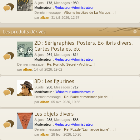
Sujets
:
178
,
Messages
:
980
Modérateur :
Rédacteur-Administrateur
Dernier message :
Albums insolites de La Marque…
par
alban
, 31 juil. 2026, 12:57
Les produits dérivés
2D : Sérigraphies, Posters, Ex-libris divers,
Cartes Postales, etc
Sujets
:
264
,
Messages
:
614
Modérateur :
Rédacteur-Administrateur
Dernier message :
Re: Portfolio Secret - Archiv…
par
alban
, 14 juil. 2026, 19:02
3D : Les figurines
Sujets
:
260
,
Messages
:
717
Modérateur :
Rédacteur-Administrateur
Dernier message :
Re: Blake et mortimer pile de…
par
alban
, 05 avr. 2026, 10:35
Les objets divers
Sujets
:
238
,
Messages
:
588
Modérateur :
Rédacteur-Administrateur
Dernier message :
Re: Puzzle "La marque jaune" …
par
alban
, 28 févr. 2026, 10:20