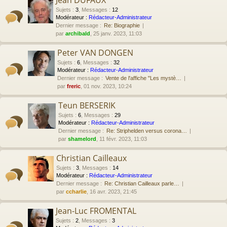
Jean DUFAUX
Sujets
:
3
,
Messages
:
12
Modérateur :
Rédacteur-Administrateur
Dernier message :
Re: Biographie
par
archibald
, 25 janv. 2023, 11:03
Peter VAN DONGEN
Sujets
:
6
,
Messages
:
32
Modérateur :
Rédacteur-Administrateur
Dernier message :
Vente de l'affiche "Les mystè…
par
freric
, 01 nov. 2023, 10:24
Teun BERSERIK
Sujets
:
6
,
Messages
:
29
Modérateur :
Rédacteur-Administrateur
Dernier message :
Re: Striphelden versus corona…
par
shamelord
, 11 févr. 2023, 11:03
Christian Cailleaux
Sujets
:
3
,
Messages
:
14
Modérateur :
Rédacteur-Administrateur
Dernier message :
Re: Christian Cailleaux parle…
par
ccharlie
, 16 avr. 2023, 21:45
Jean-Luc FROMENTAL
Sujets
:
2
,
Messages
:
3