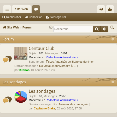
Site Web
cc
or
on
’e
Rechercher
Connexion
S’enregistrer
ès
u
ne
nr
R
Site Web
Forum
Recherche
Reche
ra
m
xi
eg
e
Forum
c
pi
s
on
ist
h
Centaur Club
de
re
e
Sujets
:
261
,
Messages
:
6104
r
r
Modérateur :
Rédacteur-Administrateur
Sous-forum :
Les Actualités de Blake et Mortimer
c
Dernier message :
Re: Joyeux anniversaire à ...
h
par
Kronos
, 04 août 2026, 17:35
e
r
Les sondages
Les sondages
Sujets
:
67
,
Messages
:
2667
Modérateur :
Rédacteur-Administrateur
Dernier message :
Re: Animaux de compagnie
par
Capitaine Blake
, 02 août 2026, 17:58