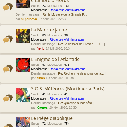
chambre d'Horus
Sujets
:
23
,
Messages
:
181
Modérateur :
Rédacteur-Administrateur
Dernier message :
Re: le Mystère de la Grande P…
par
supernova
, 02 août 2026, 22:53
La Marque jaune
Sujets
:
89
,
Messages
:
985
Modérateur :
Rédacteur-Administrateur
Dernier message :
Re: Le dossier de Presse - 19…
par
freric
, 14 juil. 2026, 16:34
L'Enigme de l'Atlantide
Sujets
:
53
,
Messages
:
635
Modérateur :
Rédacteur-Administrateur
Dernier message :
Re: Recherche de photos de la…
par
alban
, 03 août 2026, 09:38
S.O.S. Météores (Mortimer à Paris)
Sujets
:
41
,
Messages
:
418
Modérateur :
Rédacteur-Administrateur
Dernier message :
Re: Question super bête
par
Kronos
, 20 févr. 2026, 18:30
Le Piège diabolique
Sujets
:
72
,
Messages
:
754