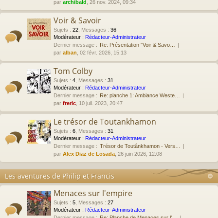
par
archibald
, 26 nov. 2024, 09:34
Voir & Savoir
Sujets
:
22
,
Messages
:
36
Modérateur :
Rédacteur-Administrateur
Dernier message :
Re: Présentation "Voir & Savo…
par
alban
, 02 févr. 2026, 15:13
Tom Colby
Sujets
:
4
,
Messages
:
31
Modérateur :
Rédacteur-Administrateur
Dernier message :
Re: planche 1: Ambiance Weste…
par
freric
, 10 juil. 2023, 20:47
Le trésor de Toutankhamon
Sujets
:
6
,
Messages
:
31
Modérateur :
Rédacteur-Administrateur
Dernier message :
Trésor de Toutânkhamon - Vers…
par
Alex Diaz de Losada
, 26 juin 2026, 12:08
Les aventures de Philip et Francis
Menaces sur l'empire
Sujets
:
5
,
Messages
:
27
Modérateur :
Rédacteur-Administrateur
Dernier message :
Re: Planche de Menaces sur l'…