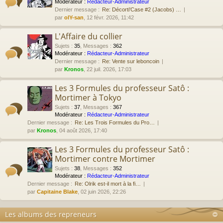
Modérateur :
Rédacteur-Administrateur
Dernier message :
Re: Décorti'Case #2 (Jacobs) …
par
olY-san
, 12 févr. 2026, 11:42
L'Affaire du collier
Sujets
:
35
,
Messages
:
362
Modérateur :
Rédacteur-Administrateur
Dernier message :
Re: Vente sur leboncoin
par
Kronos
, 22 juil. 2026, 17:03
Les 3 Formules du professeur Satô :
Mortimer à Tokyo
Sujets
:
37
,
Messages
:
367
Modérateur :
Rédacteur-Administrateur
Dernier message :
Re: Les Trois Formules du Pro…
par
Kronos
, 04 août 2026, 17:40
Les 3 Formules du professeur Satô :
Mortimer contre Mortimer
Sujets
:
38
,
Messages
:
352
Modérateur :
Rédacteur-Administrateur
Dernier message :
Re: Olrik est-il mort à la fi…
par
Capitaine Blake
, 02 juin 2026, 22:26
Les albums des repreneurs