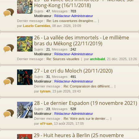
Hong-Kong (16/11/2018)
Sujets
:
47
,
Messages
:
703
Modérateur :
Rédacteur-Administrateur
Dernier message :
Re: Les couvertures étrangère…
par
Laszlo Carreidas
, 08 avr. 2026, 19:09
26 - La vallée des immortels - Le millième
bras du Mékong (22/11/2019)
Sujets
:
21
,
Messages
:
242
Modérateur :
Rédacteur-Administrateur
Dernier message :
Re: Sources visuelles
par
archibald
, 21 déc. 2025, 13:26
27 - Le cri du Moloch (20/11/2020)
Sujets
:
31
,
Messages
:
491
Modérateur :
Rédacteur-Administrateur
Dernier message :
Re: Comparaison des différent…
par
tytram
, 23 juin 2026, 19:43
28 - Le dernier Espadon (19 novembre 2021)
Sujets
:
23
,
Messages
:
528
Modérateur :
Rédacteur-Administrateur
Dernier message :
Re: Votre avis sur le dernier…
par
olY-san
, 13 août 2025, 17:05
29 - Huit heures à Berlin (25 novembre