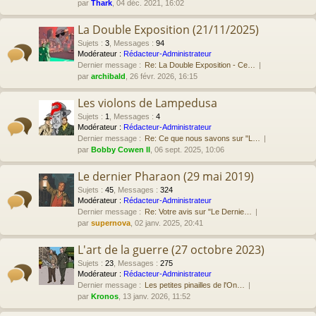
par
Thark
, 04 déc. 2021, 16:02
La Double Exposition (21/11/2025)
Sujets
:
3
,
Messages
:
94
Modérateur :
Rédacteur-Administrateur
Dernier message :
Re: La Double Exposition - Ce…
par
archibald
, 26 févr. 2026, 16:15
Les violons de Lampedusa
Sujets
:
1
,
Messages
:
4
Modérateur :
Rédacteur-Administrateur
Dernier message :
Re: Ce que nous savons sur "L…
par
Bobby Cowen II
, 06 sept. 2025, 10:06
Le dernier Pharaon (29 mai 2019)
Sujets
:
45
,
Messages
:
324
Modérateur :
Rédacteur-Administrateur
Dernier message :
Re: Votre avis sur "Le Dernie…
par
supernova
, 02 janv. 2025, 20:41
L'art de la guerre (27 octobre 2023)
Sujets
:
23
,
Messages
:
275
Modérateur :
Rédacteur-Administrateur
Dernier message :
Les petites pinailles de l'On…
par
Kronos
, 13 janv. 2026, 11:52