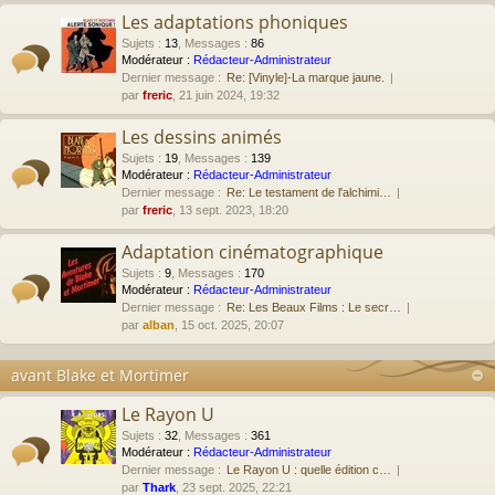
Les adaptations phoniques
Sujets
:
13
,
Messages
:
86
Modérateur :
Rédacteur-Administrateur
Dernier message :
Re: [Vinyle]-La marque jaune.
par
freric
, 21 juin 2024, 19:32
Les dessins animés
Sujets
:
19
,
Messages
:
139
Modérateur :
Rédacteur-Administrateur
Dernier message :
Re: Le testament de l'alchimi…
par
freric
, 13 sept. 2023, 18:20
Adaptation cinématographique
Sujets
:
9
,
Messages
:
170
Modérateur :
Rédacteur-Administrateur
Dernier message :
Re: Les Beaux Films : Le secr…
par
alban
, 15 oct. 2025, 20:07
avant Blake et Mortimer
Le Rayon U
Sujets
:
32
,
Messages
:
361
Modérateur :
Rédacteur-Administrateur
Dernier message :
Le Rayon U : quelle édition c…
par
Thark
, 23 sept. 2025, 22:21