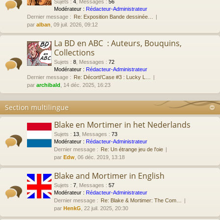
Sujets
:
4
,
Messages
:
56
Modérateur :
Rédacteur-Administrateur
Dernier message :
Re: Exposition Bande dessinée…
par
alban
, 09 juil. 2026, 09:12
La BD en ABC : Auteurs, Bouquins,
Collections
Sujets
:
8
,
Messages
:
72
Modérateur :
Rédacteur-Administrateur
Dernier message :
Re: Décorti'Case #3 : Lucky L…
par
archibald
, 14 déc. 2025, 16:23
Section multilingue
Blake en Mortimer in het Nederlands
Sujets
:
13
,
Messages
:
73
Modérateur :
Rédacteur-Administrateur
Dernier message :
Re: Un étrange jeu de l'oie
par
Edw
, 06 déc. 2019, 13:18
Blake and Mortimer in English
Sujets
:
7
,
Messages
:
57
Modérateur :
Rédacteur-Administrateur
Dernier message :
Re: Blake & Mortimer: The Com…
par
HenkG
, 22 juil. 2025, 20:30