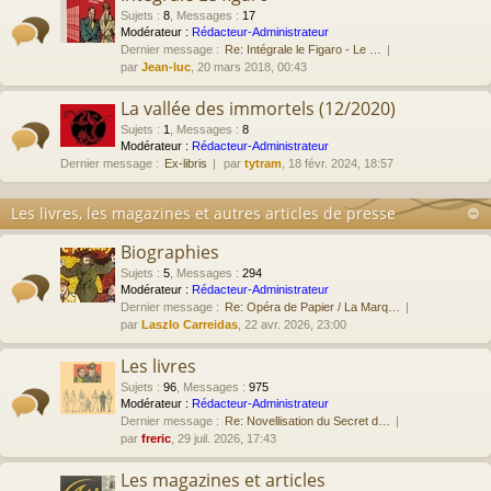
Sujets
:
8
,
Messages
:
17
Modérateur :
Rédacteur-Administrateur
Dernier message :
Re: Intégrale le Figaro - Le …
par
Jean-luc
, 20 mars 2018, 00:43
La vallée des immortels (12/2020)
Sujets
:
1
,
Messages
:
8
Modérateur :
Rédacteur-Administrateur
Dernier message :
Ex-libris
par
tytram
, 18 févr. 2024, 18:57
Les livres, les magazines et autres articles de presse
Biographies
Sujets
:
5
,
Messages
:
294
Modérateur :
Rédacteur-Administrateur
Dernier message :
Re: Opéra de Papier / La Marq…
par
Laszlo Carreidas
, 22 avr. 2026, 23:00
Les livres
Sujets
:
96
,
Messages
:
975
Modérateur :
Rédacteur-Administrateur
Dernier message :
Re: Novellisation du Secret d…
par
freric
, 29 juil. 2026, 17:43
Les magazines et articles