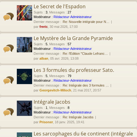
Le Secret de l'Espadon
Sujets
:
3
,
Messages
:
27
Modérateur :
Rédacteur-Administrateur
Dernier message :
Re: Nouvelle intégrale pour N…
par
freric
, 30 mai 2026, 17:00
Le Mystère de la Grande Pyramide
Sujets
:
5
,
Messages
:
57
Modérateur :
Rédacteur-Administrateur
Dernier message :
Re: l'Edition "Claude Lefranc…
par
alban
, 05 avr. 2026, 13:08
Les 3 formules du professeur Sato.
Sujets
:
5
,
Messages
:
79
Modérateur :
Rédacteur-Administrateur
Dernier message :
Re: Intégrale des 3 formules …
par
Georgevitch-Miloch
, 21 mai 2017, 20:57
Intégrale Jacobs
Sujets
:
1
,
Messages
:
8
Modérateur :
Rédacteur-Administrateur
Dernier message :
Re: Intégrale Jacobs
par
Prisoner
, 18 janv. 2025, 19:41
Les sarcophages du 6e continent (intégrale