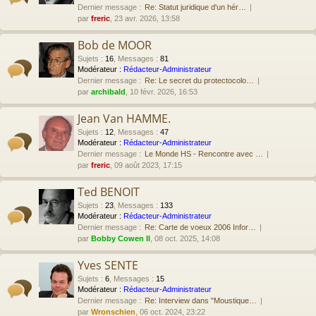
Dernier message :
Re: Statut juridique d'un hér…
par
freric
, 23 avr. 2026, 13:58
Bob de MOOR
Sujets
:
16
,
Messages
:
81
Modérateur :
Rédacteur-Administrateur
Dernier message :
Re: Le secret du protectocolo…
par
archibald
, 10 févr. 2026, 16:53
Jean Van HAMME.
Sujets
:
12
,
Messages
:
47
Modérateur :
Rédacteur-Administrateur
Dernier message :
Le Monde HS - Rencontre avec …
par
freric
, 09 août 2023, 17:15
Ted BENOIT
Sujets
:
23
,
Messages
:
133
Modérateur :
Rédacteur-Administrateur
Dernier message :
Re: Carte de voeux 2006 Infor…
par
Bobby Cowen II
, 08 oct. 2025, 14:08
Yves SENTE
Sujets
:
6
,
Messages
:
15
Modérateur :
Rédacteur-Administrateur
Dernier message :
Re: Interview dans "Moustique…
par
Wronschien
, 06 oct. 2024, 23:22