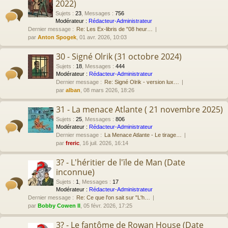
2022)
Sujets
:
23
,
Messages
:
756
Modérateur :
Rédacteur-Administrateur
Dernier message :
Re: Les Ex-libris de "08 heur…
par
Anton Spogek
, 01 avr. 2026, 10:03
30 - Signé Olrik (31 octobre 2024)
Sujets
:
18
,
Messages
:
444
Modérateur :
Rédacteur-Administrateur
Dernier message :
Re: Signé Olrik - version lux…
par
alban
, 08 mars 2026, 18:26
31 - La menace Atlante ( 21 novembre 2025)
Sujets
:
25
,
Messages
:
806
Modérateur :
Rédacteur-Administrateur
Dernier message :
La Menace Atlante - Le tirage…
par
freric
, 16 juil. 2026, 16:14
3? - L'héritier de l'ïle de Man (Date
inconnue)
Sujets
:
1
,
Messages
:
17
Modérateur :
Rédacteur-Administrateur
Dernier message :
Re: Ce que l'on sait sur "L'h…
par
Bobby Cowen II
, 05 févr. 2026, 17:25
3? - Le fantôme de Rowan House (Date