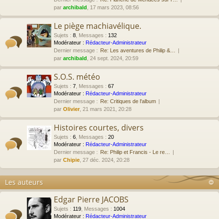
par
archibald
, 17 mars 2023, 08:56
Le piège machiavélique.
Sujets
:
8
,
Messages
:
132
Modérateur :
Rédacteur-Administrateur
Dernier message :
Re: Les aventures de Philip &…
par
archibald
, 24 sept. 2024, 20:59
S.O.S. météo
Sujets
:
7
,
Messages
:
67
Modérateur :
Rédacteur-Administrateur
Dernier message :
Re: Critiques de l'album
par
Olivier
, 21 mars 2021, 20:28
Histoires courtes, divers
Sujets
:
6
,
Messages
:
20
Modérateur :
Rédacteur-Administrateur
Dernier message :
Re: Philip et Francis - Le re…
par
Chipie
, 27 déc. 2024, 20:28
Les auteurs
Edgar Pierre JACOBS
Sujets
:
119
,
Messages
:
1004
Modérateur :
Rédacteur-Administrateur