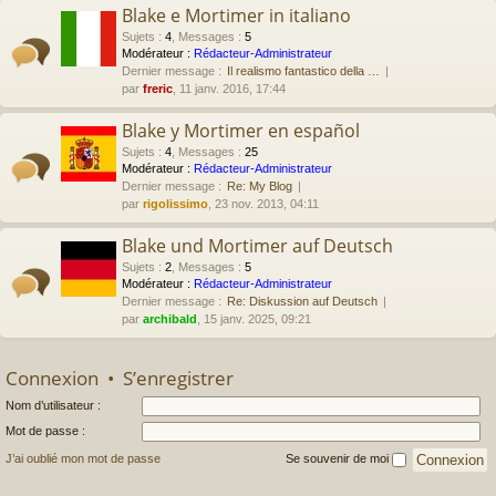
Blake e Mortimer in italiano
Sujets
:
4
,
Messages
:
5
Modérateur :
Rédacteur-Administrateur
Dernier message :
Il realismo fantastico della …
par
freric
, 11 janv. 2016, 17:44
Blake y Mortimer en español
Sujets
:
4
,
Messages
:
25
Modérateur :
Rédacteur-Administrateur
Dernier message :
Re: My Blog
par
rigolissimo
, 23 nov. 2013, 04:11
Blake und Mortimer auf Deutsch
Sujets
:
2
,
Messages
:
5
Modérateur :
Rédacteur-Administrateur
Dernier message :
Re: Diskussion auf Deutsch
par
archibald
, 15 janv. 2025, 09:21
Connexion
•
S’enregistrer
Nom d’utilisateur :
Mot de passe :
J’ai oublié mon mot de passe
Se souvenir de moi