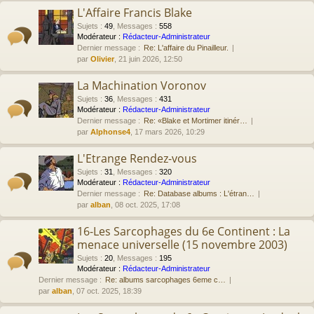
L'Affaire Francis Blake
Sujets
:
49
,
Messages
:
558
Modérateur :
Rédacteur-Administrateur
Dernier message :
Re: L'affaire du Pinailleur.
par
Olivier
, 21 juin 2026, 12:50
La Machination Voronov
Sujets
:
36
,
Messages
:
431
Modérateur :
Rédacteur-Administrateur
Dernier message :
Re: «Blake et Mortimer itinér…
par
Alphonse4
, 17 mars 2026, 10:29
L'Etrange Rendez-vous
Sujets
:
31
,
Messages
:
320
Modérateur :
Rédacteur-Administrateur
Dernier message :
Re: Database albums : L'étran…
par
alban
, 08 oct. 2025, 17:08
16-Les Sarcophages du 6e Continent : La
menace universelle (15 novembre 2003)
Sujets
:
20
,
Messages
:
195
Modérateur :
Rédacteur-Administrateur
Dernier message :
Re: albums sarcophages 6eme c…
par
alban
, 07 oct. 2025, 18:39