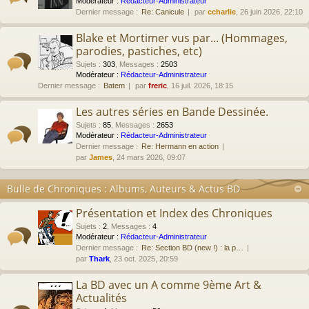
Modérateur :
Rédacteur-Administrateur
Dernier message :
Re: Canicule
par
ccharlie
, 26 juin 2026, 22:10
Blake et Mortimer vus par... (Hommages,
parodies, pastiches, etc)
Sujets
:
303
,
Messages
:
2503
Modérateur :
Rédacteur-Administrateur
Dernier message :
Batem
par
freric
, 16 juil. 2026, 18:15
Les autres séries en Bande Dessinée.
Sujets
:
85
,
Messages
:
2653
Modérateur :
Rédacteur-Administrateur
Dernier message :
Re: Hermann en action
par
James
, 24 mars 2026, 09:07
Bulle de Chroniques : Albums, Auteurs & Actus BD
Présentation et Index des Chroniques
Sujets
:
2
,
Messages
:
4
Modérateur :
Rédacteur-Administrateur
Dernier message :
Re: Section BD (new !) : la p…
par
Thark
, 23 oct. 2025, 20:59
La BD avec un A comme 9ème Art &
Actualités