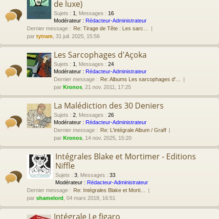
de luxe)
Sujets
:
1
,
Messages
:
16
Modérateur :
Rédacteur-Administrateur
Dernier message :
Re: Tirage de Tête : Les sarc…
par
tytram
, 31 juil. 2025, 15:56
Les Sarcophages d'Açoka
Sujets
:
1
,
Messages
:
24
Modérateur :
Rédacteur-Administrateur
Dernier message :
Re: Albums Les sarcophages d'…
par
Kronos
, 21 nov. 2011, 17:25
La Malédiction des 30 Deniers
Sujets
:
2
,
Messages
:
26
Modérateur :
Rédacteur-Administrateur
Dernier message :
Re: L'intégrale Album / Graff
par
Kronos
, 14 nov. 2025, 15:20
Intégrales Blake et Mortimer - Editions
Niffle
Sujets
:
3
,
Messages
:
33
Modérateur :
Rédacteur-Administrateur
Dernier message :
Re: Intégrales Blake et Morti…
par
shamelord
, 04 mars 2018, 16:51
Intégrale Le figaro