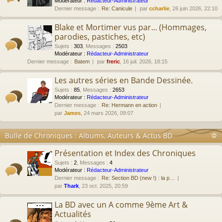
Modérateur :
Rédacteur-Administrateur
Dernier message :
Re: Canicule
par
ccharlie
, 26 juin 2026, 22:10
Blake et Mortimer vus par... (Hommages,
parodies, pastiches, etc)
Sujets
:
303
,
Messages
:
2503
Modérateur :
Rédacteur-Administrateur
Dernier message :
Batem
par
freric
, 16 juil. 2026, 18:15
Les autres séries en Bande Dessinée.
Sujets
:
85
,
Messages
:
2653
Modérateur :
Rédacteur-Administrateur
Dernier message :
Re: Hermann en action
par
James
, 24 mars 2026, 09:07
Bulle de Chroniques : Albums, Auteurs & Actus BD
Présentation et Index des Chroniques
Sujets
:
2
,
Messages
:
4
Modérateur :
Rédacteur-Administrateur
Dernier message :
Re: Section BD (new !) : la p…
par
Thark
, 23 oct. 2025, 20:59
La BD avec un A comme 9ème Art &
Actualités