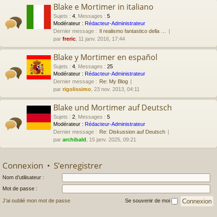
Blake e Mortimer in italiano
Sujets
:
4
,
Messages
:
5
Modérateur :
Rédacteur-Administrateur
Dernier message :
Il realismo fantastico della …
par
freric
, 11 janv. 2016, 17:44
Blake y Mortimer en español
Sujets
:
4
,
Messages
:
25
Modérateur :
Rédacteur-Administrateur
Dernier message :
Re: My Blog
par
rigolissimo
, 23 nov. 2013, 04:11
Blake und Mortimer auf Deutsch
Sujets
:
2
,
Messages
:
5
Modérateur :
Rédacteur-Administrateur
Dernier message :
Re: Diskussion auf Deutsch
par
archibald
, 15 janv. 2025, 09:21
Connexion
•
S’enregistrer
Nom d’utilisateur :
Mot de passe :
J’ai oublié mon mot de passe
Se souvenir de moi