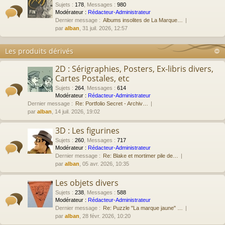
Sujets
:
178
,
Messages
:
980
Modérateur :
Rédacteur-Administrateur
Dernier message :
Albums insolites de La Marque…
par
alban
, 31 juil. 2026, 12:57
Les produits dérivés
2D : Sérigraphies, Posters, Ex-libris divers,
Cartes Postales, etc
Sujets
:
264
,
Messages
:
614
Modérateur :
Rédacteur-Administrateur
Dernier message :
Re: Portfolio Secret - Archiv…
par
alban
, 14 juil. 2026, 19:02
3D : Les figurines
Sujets
:
260
,
Messages
:
717
Modérateur :
Rédacteur-Administrateur
Dernier message :
Re: Blake et mortimer pile de…
par
alban
, 05 avr. 2026, 10:35
Les objets divers
Sujets
:
238
,
Messages
:
588
Modérateur :
Rédacteur-Administrateur
Dernier message :
Re: Puzzle "La marque jaune" …
par
alban
, 28 févr. 2026, 10:20