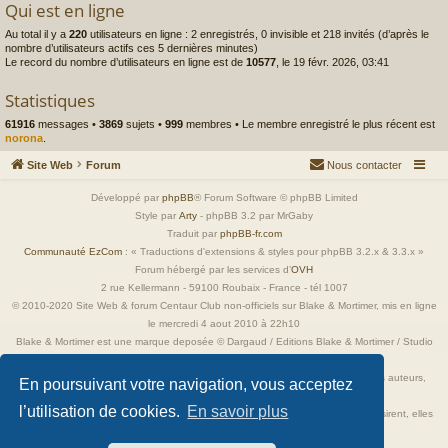
Qui est en ligne
Au total il y a
220
utilisateurs en ligne : 2 enregistrés, 0 invisible et 218 invités (d’après le
nombre d’utilisateurs actifs ces 5 dernières minutes)
Le record du nombre d’utilisateurs en ligne est de
10577
, le 19 févr. 2026, 03:41
Statistiques
61916
messages •
3869
sujets •
999
membres • Le membre enregistré le plus récent est
norona
.
Site Web
Forum
Nous contacter
Développé par
phpBB
® Forum Software © phpBB Limited
Style par
Arty
- phpBB 3.2 par MrGaby
Traduit par
phpBB-fr.com
Communauté EzCom
: « Traductions d'extensions & styles pour phpBB 3.2.x & 3.3.x »
Forum hébergé par les services d’
OVH
2 rue Kellermann - 59100 Roubaix - France - tél 1007
© 2010-2020 Site Web & forum Centaur Club non-officiels sur Blake & Mortimer, mis en ligne
le mercredi 4 aout 2010 à 22h10
Blake & Mortimer est une marque deposée © Dargaud / Editions Blake & Mortimer / Studio
Jacobs
Toutes les images incluses dans ces pages sont la propriété exclusive de leurs auteurs,
En poursuivant votre navigation, vous acceptez
ayant droits et/ou éditeurs.
l’utilisation de cookies.
En savoir plus
Elles ne sont ici qu'à titre de référence ou d'illustration. Si les propriétaires le désirent, elles
seront retirées immédiatement.