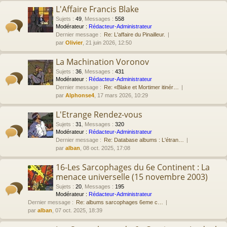
L'Affaire Francis Blake
Sujets
:
49
,
Messages
:
558
Modérateur :
Rédacteur-Administrateur
Dernier message :
Re: L'affaire du Pinailleur.
par
Olivier
, 21 juin 2026, 12:50
La Machination Voronov
Sujets
:
36
,
Messages
:
431
Modérateur :
Rédacteur-Administrateur
Dernier message :
Re: «Blake et Mortimer itinér…
par
Alphonse4
, 17 mars 2026, 10:29
L'Etrange Rendez-vous
Sujets
:
31
,
Messages
:
320
Modérateur :
Rédacteur-Administrateur
Dernier message :
Re: Database albums : L'étran…
par
alban
, 08 oct. 2025, 17:08
16-Les Sarcophages du 6e Continent : La
menace universelle (15 novembre 2003)
Sujets
:
20
,
Messages
:
195
Modérateur :
Rédacteur-Administrateur
Dernier message :
Re: albums sarcophages 6eme c…
par
alban
, 07 oct. 2025, 18:39