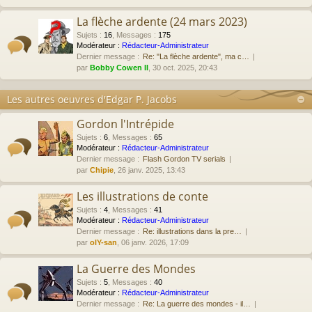
La flèche ardente (24 mars 2023)
Sujets
:
16
,
Messages
:
175
Modérateur :
Rédacteur-Administrateur
Dernier message :
Re: "La flèche ardente", ma c…
par
Bobby Cowen II
, 30 oct. 2025, 20:43
Les autres oeuvres d'Edgar P. Jacobs
Gordon l'Intrépide
Sujets
:
6
,
Messages
:
65
Modérateur :
Rédacteur-Administrateur
Dernier message :
Flash Gordon TV serials
par
Chipie
, 26 janv. 2025, 13:43
Les illustrations de conte
Sujets
:
4
,
Messages
:
41
Modérateur :
Rédacteur-Administrateur
Dernier message :
Re: illustrations dans la pre…
par
olY-san
, 06 janv. 2026, 17:09
La Guerre des Mondes
Sujets
:
5
,
Messages
:
40
Modérateur :
Rédacteur-Administrateur
Dernier message :
Re: La guerre des mondes - il…