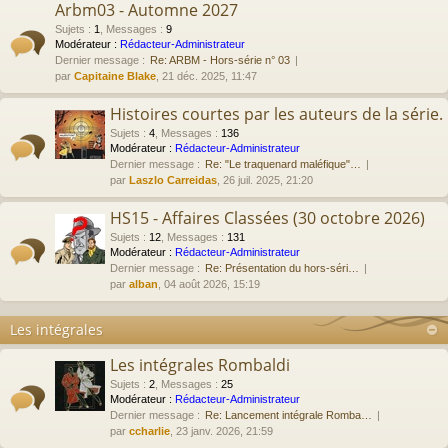
Arbm03 - Automne 2027
Sujets
:
1
,
Messages
:
9
Modérateur :
Rédacteur-Administrateur
Dernier message :
Re: ARBM - Hors-série n° 03
par
Capitaine Blake
, 21 déc. 2025, 11:47
Histoires courtes par les auteurs de la série.
Sujets
:
4
,
Messages
:
136
Modérateur :
Rédacteur-Administrateur
Dernier message :
Re: "Le traquenard maléfique"…
par
Laszlo Carreidas
, 26 juil. 2025, 21:20
HS15 - Affaires Classées (30 octobre 2026)
Sujets
:
12
,
Messages
:
131
Modérateur :
Rédacteur-Administrateur
Dernier message :
Re: Présentation du hors-séri…
par
alban
, 04 août 2026, 15:19
Les intégrales
Les intégrales Rombaldi
Sujets
:
2
,
Messages
:
25
Modérateur :
Rédacteur-Administrateur
Dernier message :
Re: Lancement intégrale Romba…
par
ccharlie
, 23 janv. 2026, 21:59