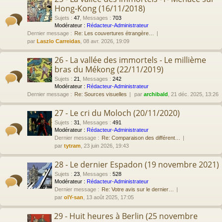
Hong-Kong (16/11/2018)
Sujets
:
47
,
Messages
:
703
Modérateur :
Rédacteur-Administrateur
Dernier message :
Re: Les couvertures étrangère…
par
Laszlo Carreidas
, 08 avr. 2026, 19:09
26 - La vallée des immortels - Le millième
bras du Mékong (22/11/2019)
Sujets
:
21
,
Messages
:
242
Modérateur :
Rédacteur-Administrateur
Dernier message :
Re: Sources visuelles
par
archibald
, 21 déc. 2025, 13:26
27 - Le cri du Moloch (20/11/2020)
Sujets
:
31
,
Messages
:
491
Modérateur :
Rédacteur-Administrateur
Dernier message :
Re: Comparaison des différent…
par
tytram
, 23 juin 2026, 19:43
28 - Le dernier Espadon (19 novembre 2021)
Sujets
:
23
,
Messages
:
528
Modérateur :
Rédacteur-Administrateur
Dernier message :
Re: Votre avis sur le dernier…
par
olY-san
, 13 août 2025, 17:05
29 - Huit heures à Berlin (25 novembre