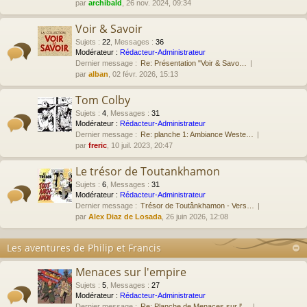
par
archibald
, 26 nov. 2024, 09:34
Voir & Savoir
Sujets
:
22
,
Messages
:
36
Modérateur :
Rédacteur-Administrateur
Dernier message :
Re: Présentation "Voir & Savo…
par
alban
, 02 févr. 2026, 15:13
Tom Colby
Sujets
:
4
,
Messages
:
31
Modérateur :
Rédacteur-Administrateur
Dernier message :
Re: planche 1: Ambiance Weste…
par
freric
, 10 juil. 2023, 20:47
Le trésor de Toutankhamon
Sujets
:
6
,
Messages
:
31
Modérateur :
Rédacteur-Administrateur
Dernier message :
Trésor de Toutânkhamon - Vers…
par
Alex Diaz de Losada
, 26 juin 2026, 12:08
Les aventures de Philip et Francis
Menaces sur l'empire
Sujets
:
5
,
Messages
:
27
Modérateur :
Rédacteur-Administrateur
Dernier message :
Re: Planche de Menaces sur l'…