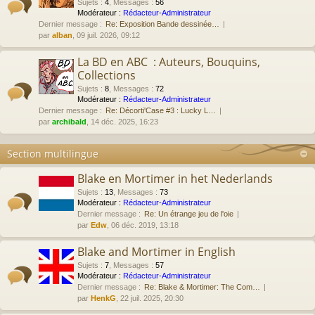
Sujets
:
4
,
Messages
:
56
Modérateur :
Rédacteur-Administrateur
Dernier message :
Re: Exposition Bande dessinée…
par
alban
, 09 juil. 2026, 09:12
La BD en ABC : Auteurs, Bouquins,
Collections
Sujets
:
8
,
Messages
:
72
Modérateur :
Rédacteur-Administrateur
Dernier message :
Re: Décorti'Case #3 : Lucky L…
par
archibald
, 14 déc. 2025, 16:23
Section multilingue
Blake en Mortimer in het Nederlands
Sujets
:
13
,
Messages
:
73
Modérateur :
Rédacteur-Administrateur
Dernier message :
Re: Un étrange jeu de l'oie
par
Edw
, 06 déc. 2019, 13:18
Blake and Mortimer in English
Sujets
:
7
,
Messages
:
57
Modérateur :
Rédacteur-Administrateur
Dernier message :
Re: Blake & Mortimer: The Com…
par
HenkG
, 22 juil. 2025, 20:30