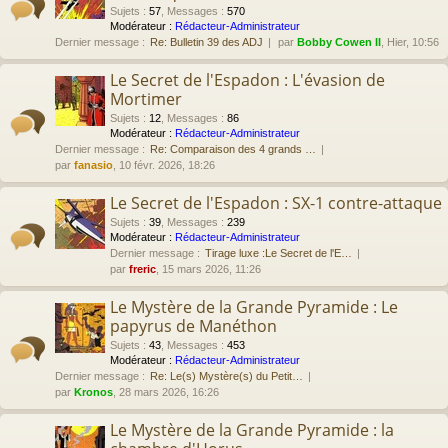
Sujets
:
57
,
Messages
:
570
Modérateur :
Rédacteur-Administrateur
Dernier message :
Re: Bulletin 39 des ADJ
par
Bobby Cowen II
, Hier, 10:56
Le Secret de l'Espadon : L'évasion de
Mortimer
Sujets
:
12
,
Messages
:
86
Modérateur :
Rédacteur-Administrateur
Dernier message :
Re: Comparaison des 4 grands …
par
fanasio
, 10 févr. 2026, 18:26
Le Secret de l'Espadon : SX-1 contre-attaque
Sujets
:
39
,
Messages
:
239
Modérateur :
Rédacteur-Administrateur
Dernier message :
Tirage luxe :Le Secret de l'E…
par
freric
, 15 mars 2026, 11:26
Le Mystère de la Grande Pyramide : Le
papyrus de Manéthon
Sujets
:
43
,
Messages
:
453
Modérateur :
Rédacteur-Administrateur
Dernier message :
Re: Le(s) Mystère(s) du Petit…
par
Kronos
, 28 mars 2026, 16:26
Le Mystère de la Grande Pyramide : la