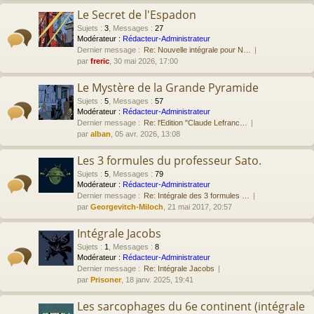
Le Secret de l'Espadon
Sujets
:
3
,
Messages
:
27
Modérateur :
Rédacteur-Administrateur
Dernier message :
Re: Nouvelle intégrale pour N…
par
freric
, 30 mai 2026, 17:00
Le Mystère de la Grande Pyramide
Sujets
:
5
,
Messages
:
57
Modérateur :
Rédacteur-Administrateur
Dernier message :
Re: l'Edition "Claude Lefranc…
par
alban
, 05 avr. 2026, 13:08
Les 3 formules du professeur Sato.
Sujets
:
5
,
Messages
:
79
Modérateur :
Rédacteur-Administrateur
Dernier message :
Re: Intégrale des 3 formules …
par
Georgevitch-Miloch
, 21 mai 2017, 20:57
Intégrale Jacobs
Sujets
:
1
,
Messages
:
8
Modérateur :
Rédacteur-Administrateur
Dernier message :
Re: Intégrale Jacobs
par
Prisoner
, 18 janv. 2025, 19:41
Les sarcophages du 6e continent (intégrale