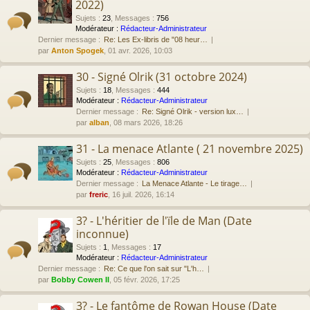
2022)
Sujets
:
23
,
Messages
:
756
Modérateur :
Rédacteur-Administrateur
Dernier message :
Re: Les Ex-libris de "08 heur…
par
Anton Spogek
, 01 avr. 2026, 10:03
30 - Signé Olrik (31 octobre 2024)
Sujets
:
18
,
Messages
:
444
Modérateur :
Rédacteur-Administrateur
Dernier message :
Re: Signé Olrik - version lux…
par
alban
, 08 mars 2026, 18:26
31 - La menace Atlante ( 21 novembre 2025)
Sujets
:
25
,
Messages
:
806
Modérateur :
Rédacteur-Administrateur
Dernier message :
La Menace Atlante - Le tirage…
par
freric
, 16 juil. 2026, 16:14
3? - L'héritier de l'ïle de Man (Date
inconnue)
Sujets
:
1
,
Messages
:
17
Modérateur :
Rédacteur-Administrateur
Dernier message :
Re: Ce que l'on sait sur "L'h…
par
Bobby Cowen II
, 05 févr. 2026, 17:25
3? - Le fantôme de Rowan House (Date