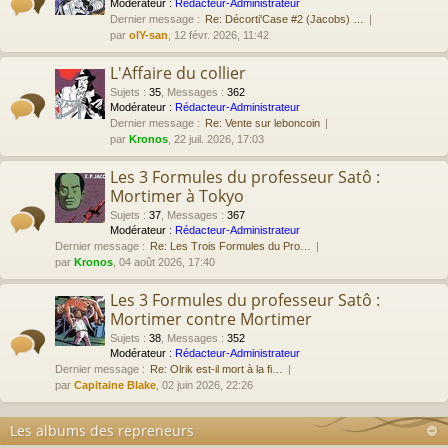
Modérateur :
Rédacteur-Administrateur
Dernier message :
Re: Décorti'Case #2 (Jacobs) …
par
olY-san
, 12 févr. 2026, 11:42
L'Affaire du collier
Sujets
:
35
,
Messages
:
362
Modérateur :
Rédacteur-Administrateur
Dernier message :
Re: Vente sur leboncoin
par
Kronos
, 22 juil. 2026, 17:03
Les 3 Formules du professeur Satô :
Mortimer à Tokyo
Sujets
:
37
,
Messages
:
367
Modérateur :
Rédacteur-Administrateur
Dernier message :
Re: Les Trois Formules du Pro…
par
Kronos
, 04 août 2026, 17:40
Les 3 Formules du professeur Satô :
Mortimer contre Mortimer
Sujets
:
38
,
Messages
:
352
Modérateur :
Rédacteur-Administrateur
Dernier message :
Re: Olrik est-il mort à la fi…
par
Capitaine Blake
, 02 juin 2026, 22:26
Les albums des repreneurs