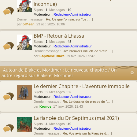
inconnue)
Sujets
:
1
,
Messages
:
19
Modérateur :
Rédacteur-Administrateur
Dernier message :
Re: Ce que l'on sait sur "Le …
par
olY-san
, 23 oct. 2025, 18:06
BM? - Retour à Lhassa
Sujets
:
1
,
Messages
:
48
Modérateur :
Rédacteur-Administrateur
Dernier message :
Re: Premiers visuels de "Reto…
par
Capitaine Blake
, 29 avr. 2026, 09:47
Autour de Blake et Mortimer : Le nouveau chapitre / Un
autre regard sur Blake et Mortimer
Le dernier Chapitre - L'aventure immobile
Sujets
:
3
,
Messages
:
32
Modérateur :
Rédacteur-Administrateur
Dernier message :
Re: Le dossier de presse de "…
par
Kronos
, 17 janv. 2026, 19:43
La fiancée du Dr Septimus (mai 2021)
Sujets
:
4
,
Messages
:
49
Modérateur :
Rédacteur-Administrateur
Dernier message :
Re: Vos avis sur la Fiancée d…