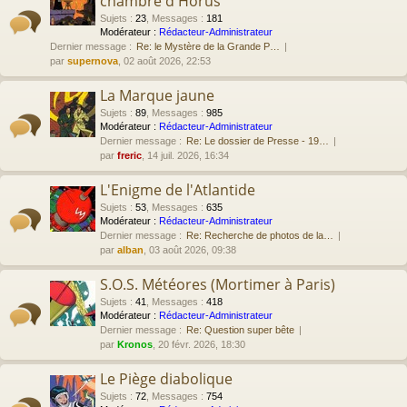
chambre d'Horus
Sujets
:
23
,
Messages
:
181
Modérateur :
Rédacteur-Administrateur
Dernier message :
Re: le Mystère de la Grande P…
par
supernova
, 02 août 2026, 22:53
La Marque jaune
Sujets
:
89
,
Messages
:
985
Modérateur :
Rédacteur-Administrateur
Dernier message :
Re: Le dossier de Presse - 19…
par
freric
, 14 juil. 2026, 16:34
L'Enigme de l'Atlantide
Sujets
:
53
,
Messages
:
635
Modérateur :
Rédacteur-Administrateur
Dernier message :
Re: Recherche de photos de la…
par
alban
, 03 août 2026, 09:38
S.O.S. Météores (Mortimer à Paris)
Sujets
:
41
,
Messages
:
418
Modérateur :
Rédacteur-Administrateur
Dernier message :
Re: Question super bête
par
Kronos
, 20 févr. 2026, 18:30
Le Piège diabolique
Sujets
:
72
,
Messages
:
754