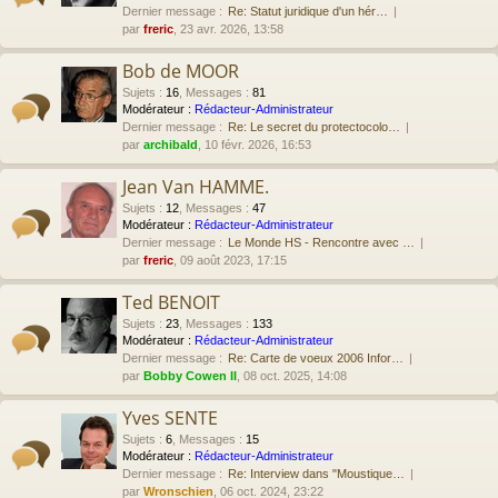
Dernier message :
Re: Statut juridique d'un hér…
par
freric
, 23 avr. 2026, 13:58
Bob de MOOR
Sujets
:
16
,
Messages
:
81
Modérateur :
Rédacteur-Administrateur
Dernier message :
Re: Le secret du protectocolo…
par
archibald
, 10 févr. 2026, 16:53
Jean Van HAMME.
Sujets
:
12
,
Messages
:
47
Modérateur :
Rédacteur-Administrateur
Dernier message :
Le Monde HS - Rencontre avec …
par
freric
, 09 août 2023, 17:15
Ted BENOIT
Sujets
:
23
,
Messages
:
133
Modérateur :
Rédacteur-Administrateur
Dernier message :
Re: Carte de voeux 2006 Infor…
par
Bobby Cowen II
, 08 oct. 2025, 14:08
Yves SENTE
Sujets
:
6
,
Messages
:
15
Modérateur :
Rédacteur-Administrateur
Dernier message :
Re: Interview dans "Moustique…
par
Wronschien
, 06 oct. 2024, 23:22