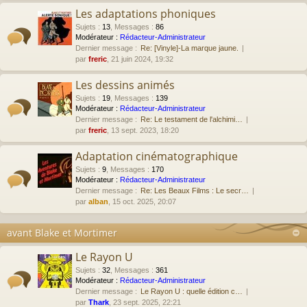
Les adaptations phoniques
Sujets
:
13
,
Messages
:
86
Modérateur :
Rédacteur-Administrateur
Dernier message :
Re: [Vinyle]-La marque jaune.
par
freric
, 21 juin 2024, 19:32
Les dessins animés
Sujets
:
19
,
Messages
:
139
Modérateur :
Rédacteur-Administrateur
Dernier message :
Re: Le testament de l'alchimi…
par
freric
, 13 sept. 2023, 18:20
Adaptation cinématographique
Sujets
:
9
,
Messages
:
170
Modérateur :
Rédacteur-Administrateur
Dernier message :
Re: Les Beaux Films : Le secr…
par
alban
, 15 oct. 2025, 20:07
avant Blake et Mortimer
Le Rayon U
Sujets
:
32
,
Messages
:
361
Modérateur :
Rédacteur-Administrateur
Dernier message :
Le Rayon U : quelle édition c…
par
Thark
, 23 sept. 2025, 22:21