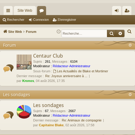
Site Web
cc
or
on
’e
Rechercher
Connexion
S’enregistrer
ès
u
ne
nr
R
Site Web
Forum
Recherche
Reche
ra
m
xi
eg
e
Forum
c
pi
s
on
ist
h
Centaur Club
de
re
e
Sujets
:
261
,
Messages
:
6104
r
r
Modérateur :
Rédacteur-Administrateur
Sous-forum :
Les Actualités de Blake et Mortimer
c
Dernier message :
Re: Joyeux anniversaire à ...
h
par
Kronos
, 04 août 2026, 17:35
e
r
Les sondages
Les sondages
Sujets
:
67
,
Messages
:
2667
Modérateur :
Rédacteur-Administrateur
Dernier message :
Re: Animaux de compagnie
par
Capitaine Blake
, 02 août 2026, 17:58