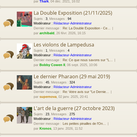
par
Thark
, 04 déc. 2021, 16:02
La Double Exposition (21/11/2025)
Sujets
:
3
,
Messages
:
94
Modérateur :
Rédacteur-Administrateur
Dernier message :
Re: La Double Exposition - Ce…
par
archibald
, 26 févr. 2026, 16:15
Les violons de Lampedusa
Sujets
:
1
,
Messages
:
4
Modérateur :
Rédacteur-Administrateur
Dernier message :
Re: Ce que nous savons sur "L…
par
Bobby Cowen II
, 06 sept. 2025, 10:06
Le dernier Pharaon (29 mai 2019)
Sujets
:
45
,
Messages
:
324
Modérateur :
Rédacteur-Administrateur
Dernier message :
Re: Votre avis sur "Le Dernie…
par
supernova
, 02 janv. 2025, 20:41
L'art de la guerre (27 octobre 2023)
Sujets
:
23
,
Messages
:
275
Modérateur :
Rédacteur-Administrateur
Dernier message :
Les petites pinailles de l'On…
par
Kronos
, 13 janv. 2026, 11:52