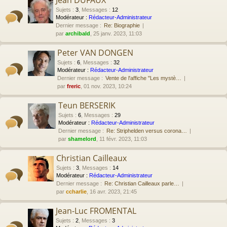
Jean DUFAUX
Sujets
:
3
,
Messages
:
12
Modérateur :
Rédacteur-Administrateur
Dernier message :
Re: Biographie
par
archibald
, 25 janv. 2023, 11:03
Peter VAN DONGEN
Sujets
:
6
,
Messages
:
32
Modérateur :
Rédacteur-Administrateur
Dernier message :
Vente de l'affiche "Les mystè…
par
freric
, 01 nov. 2023, 10:24
Teun BERSERIK
Sujets
:
6
,
Messages
:
29
Modérateur :
Rédacteur-Administrateur
Dernier message :
Re: Striphelden versus corona…
par
shamelord
, 11 févr. 2023, 11:03
Christian Cailleaux
Sujets
:
3
,
Messages
:
14
Modérateur :
Rédacteur-Administrateur
Dernier message :
Re: Christian Cailleaux parle…
par
ccharlie
, 16 avr. 2023, 21:45
Jean-Luc FROMENTAL
Sujets
:
2
,
Messages
:
3