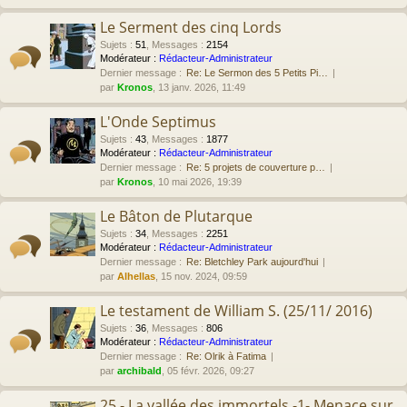
Le Serment des cinq Lords
Sujets
:
51
,
Messages
:
2154
Modérateur :
Rédacteur-Administrateur
Dernier message :
Re: Le Sermon des 5 Petits Pi…
par
Kronos
, 13 janv. 2026, 11:49
L'Onde Septimus
Sujets
:
43
,
Messages
:
1877
Modérateur :
Rédacteur-Administrateur
Dernier message :
Re: 5 projets de couverture p…
par
Kronos
, 10 mai 2026, 19:39
Le Bâton de Plutarque
Sujets
:
34
,
Messages
:
2251
Modérateur :
Rédacteur-Administrateur
Dernier message :
Re: Bletchley Park aujourd'hui
par
Alhellas
, 15 nov. 2024, 09:59
Le testament de William S. (25/11/ 2016)
Sujets
:
36
,
Messages
:
806
Modérateur :
Rédacteur-Administrateur
Dernier message :
Re: Olrik à Fatima
par
archibald
, 05 févr. 2026, 09:27
25 - La vallée des immortels -1- Menace sur