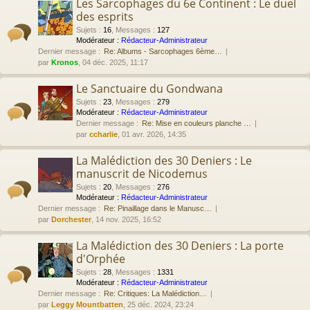
Les Sarcophages du 6e Continent : Le duel
des esprits
Sujets
:
16
,
Messages
:
127
Modérateur :
Rédacteur-Administrateur
Dernier message :
Re: Albums - Sarcophages 6ème…
par
Kronos
, 04 déc. 2025, 11:17
Le Sanctuaire du Gondwana
Sujets
:
23
,
Messages
:
279
Modérateur :
Rédacteur-Administrateur
Dernier message :
Re: Mise en couleurs planche …
par
ccharlie
, 01 avr. 2026, 14:35
La Malédiction des 30 Deniers : Le
manuscrit de Nicodemus
Sujets
:
20
,
Messages
:
276
Modérateur :
Rédacteur-Administrateur
Dernier message :
Re: Pinaillage dans le Manusc…
par
Dorchester
, 14 nov. 2025, 16:52
La Malédiction des 30 Deniers : La porte
d'Orphée
Sujets
:
28
,
Messages
:
1331
Modérateur :
Rédacteur-Administrateur
Dernier message :
Re: Critiques: La Malédiction…
par
Leggy Mountbatten
, 25 déc. 2024, 23:24