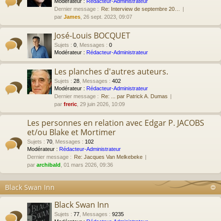
Modérateur :
Rédacteur-Administrateur
Dernier message :
Re: Interview de septembre 20…
par
James
, 26 sept. 2023, 09:07
José-Louis BOCQUET
Sujets
:
0
,
Messages
:
0
Modérateur :
Rédacteur-Administrateur
Les planches d'autres auteurs.
Sujets
:
28
,
Messages
:
402
Modérateur :
Rédacteur-Administrateur
Dernier message :
Re: ... par Patrick A. Dumas
par
freric
, 29 juin 2026, 10:09
Les personnes en relation avec Edgar P. JACOBS
et/ou Blake et Mortimer
Sujets
:
70
,
Messages
:
102
Modérateur :
Rédacteur-Administrateur
Dernier message :
Re: Jacques Van Melkebeke
par
archibald
, 01 mars 2026, 09:36
Black Swan Inn
Black Swan Inn
Sujets
:
77
,
Messages
:
9235