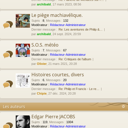
par
archibald
, 17 mars 2023, 08:56
Le piège machiavélique.
Sujets
:
8
,
Messages
:
132
Modérateur :
Rédacteur-Administrateur
Dernier message :
Re: Les aventures de Philip &…
par
archibald
, 24 sept. 2024, 20:59
S.O.S. météo
Sujets
:
7
,
Messages
:
67
Modérateur :
Rédacteur-Administrateur
Dernier message :
Re: Critiques de l'album
par
Olivier
, 21 mars 2021, 20:28
Histoires courtes, divers
Sujets
:
6
,
Messages
:
20
Modérateur :
Rédacteur-Administrateur
Dernier message :
Re: Philip et Francis - Le re…
par
Chipie
, 27 déc. 2024, 20:28
Les auteurs
Edgar Pierre JACOBS
Sujets
:
119
,
Messages
:
1004
Modérateur :
Rédacteur-Administrateur