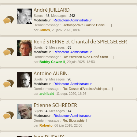
André JUILLARD
Sujets
:
48
,
Messages
:
242
Modérateur :
Rédacteur-Administrateur
Dernier message :
Retrospective Galerie Daniel …
par
James
, 29 janv. 2026, 08:46
René STERNE et Chantal de SPIELGELEER
Sujets
:
8
,
Messages
:
63
Modérateur :
Rédacteur-Administrateur
Dernier message :
Re: Entretien avec René Stern…
par
Bobby Cowen II
, 20 juin 2025, 13:53
Antoine AUBIN.
Sujets
:
9
,
Messages
:
90
Modérateur :
Rédacteur-Administrateur
Dernier message :
Re: Dessin d'Antoine Aubin po…
par
archibald
, 11 sept. 2020, 16:26
Etienne SCHREDER
Sujets
:
4
,
Messages
:
14
Modérateur :
Rédacteur-Administrateur
Dernier message :
Re: Biographie
par
Roberto
, 06 juin 2018, 22:08