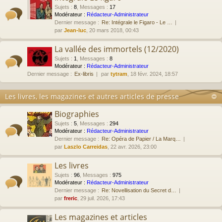
Sujets
:
8
,
Messages
:
17
Modérateur :
Rédacteur-Administrateur
Dernier message :
Re: Intégrale le Figaro - Le …
par
Jean-luc
, 20 mars 2018, 00:43
La vallée des immortels (12/2020)
Sujets
:
1
,
Messages
:
8
Modérateur :
Rédacteur-Administrateur
Dernier message :
Ex-libris
par
tytram
, 18 févr. 2024, 18:57
Les livres, les magazines et autres articles de presse
Biographies
Sujets
:
5
,
Messages
:
294
Modérateur :
Rédacteur-Administrateur
Dernier message :
Re: Opéra de Papier / La Marq…
par
Laszlo Carreidas
, 22 avr. 2026, 23:00
Les livres
Sujets
:
96
,
Messages
:
975
Modérateur :
Rédacteur-Administrateur
Dernier message :
Re: Novellisation du Secret d…
par
freric
, 29 juil. 2026, 17:43
Les magazines et articles