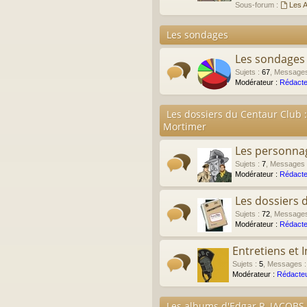
Sous-forum :
Les A
Les sondages
Les sondages
Sujets
:
67
,
Message
Modérateur :
Rédacte
Les dossiers du Centaur Club :
Mortimer
Les personna
Sujets
:
7
,
Messages
Modérateur :
Rédacte
Les dossiers 
Sujets
:
72
,
Message
Modérateur :
Rédacte
Entretiens et 
Sujets
:
5
,
Messages
Modérateur :
Rédacteu
Les albums d'Edgar P. JACOBS