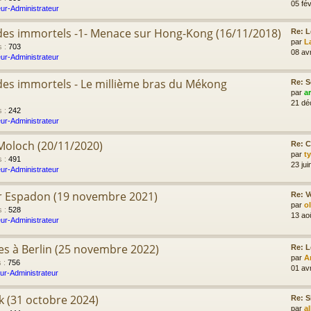
05 fév
ur-Administrateur
e des immortels -1- Menace sur Hong-Kong (16/11/2018)
Re: L
par
L
s
:
703
08 av
ur-Administrateur
e des immortels - Le millième bras du Mékong
Re: S
par
a
21 dé
s
:
242
ur-Administrateur
 Moloch (20/11/2020)
Re: C
par
t
s
:
491
23 jui
ur-Administrateur
er Espadon (19 novembre 2021)
Re: V
par
o
s
:
528
13 ao
ur-Administrateur
res à Berlin (25 novembre 2022)
Re: L
par
A
s
:
756
01 av
ur-Administrateur
ik (31 octobre 2024)
Re: S
par
a