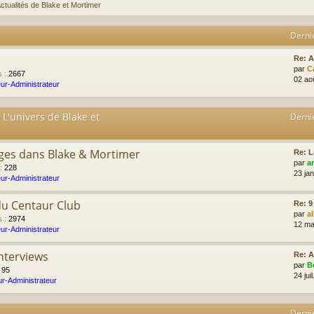
ctualités de Blake et Mortimer
Derni
Re: 
par
C
s
:
2667
02 ao
ur-Administrateur
 L'univers de Blake et
Derni
ges dans Blake & Mortimer
Re: L
par
a
:
228
23 ja
ur-Administrateur
du Centaur Club
Re: 9
par
a
s
:
2974
12 ma
ur-Administrateur
Interviews
Re: A
par
B
:
95
24 jui
r-Administrateur
Derni