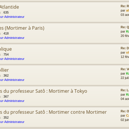
Atlantide
Re: R
par
a
s
:
635
03 ao
ur-Administrateur
es (Mortimer à Paris)
Re: Q
par
K
s
:
418
20 fév
ur-Administrateur
olique
Re: D
par
o
s
:
754
12 fév
ur-Administrateur
llier
Re: V
par
K
s
:
362
22 jui
ur-Administrateur
s du professeur Satô : Mortimer à Tokyo
Re: L
par
K
s
:
367
04 ao
ur-Administrateur
s du professeur Satô : Mortimer contre Mortimer
Re: Ol
par
C
s
:
352
02 jui
ur-Administrateur