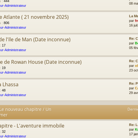
s
:
444
08 ma
ur-Administrateur
e Atlante ( 21 novembre 2025)
La Me
par
fr
s
:
806
16 jui
ur-Administrateur
r de l'ïle de Man (Date inconnue)
Re: C
par
B
:
17
05 fév
ur-Administrateur
me de Rowan House (Date inconnue)
Re: C
par
o
:
19
23 oc
ur-Administrateur
à Lhassa
Re: P
par
C
:
48
29 av
ur-Administrateur
 Le nouveau chapitre / Un
Derni
imer
apitre - L'aventure immobile
Re: L
par
K
:
32
17 ja
ur-Administrateur