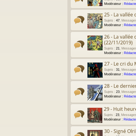
Modérateur :
Rédacte
25 - La vallé
Sujets
:
47
,
Message
Modérateur :
Rédacte
26 - La vallé
(22/11/2019)
Sujets
:
21
,
Message
Modérateur :
Rédacte
27 - Le cri du
Sujets
:
31
,
Message
Modérateur :
Rédacte
28 - Le derni
Sujets
:
23
,
Message
Modérateur :
Rédacte
29 - Huit heu
Sujets
:
23
,
Message
Modérateur :
Rédacte
30 - Signé Olr