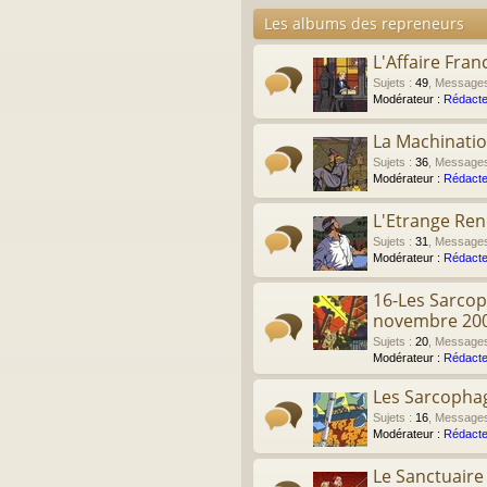
Les albums des repreneurs
L'Affaire Fran
Sujets
:
49
,
Message
Modérateur :
Rédacte
La Machinati
Sujets
:
36
,
Message
Modérateur :
Rédacte
L'Etrange Re
Sujets
:
31
,
Message
Modérateur :
Rédacte
16-Les Sarcop
novembre 20
Sujets
:
20
,
Message
Modérateur :
Rédacte
Les Sarcophag
Sujets
:
16
,
Message
Modérateur :
Rédacte
Le Sanctuair