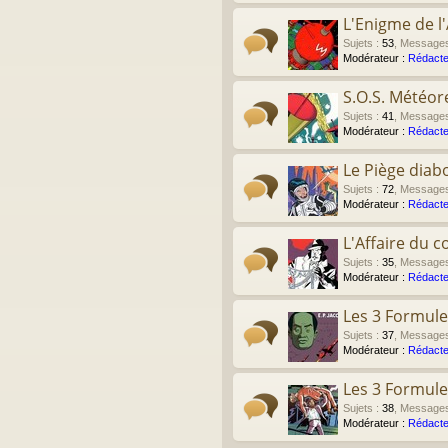
L'Enigme de l'
Sujets
:
53
,
Message
Modérateur :
Rédacte
S.O.S. Météor
Sujets
:
41
,
Message
Modérateur :
Rédacte
Le Piège diab
Sujets
:
72
,
Message
Modérateur :
Rédacte
L'Affaire du co
Sujets
:
35
,
Message
Modérateur :
Rédacte
Les 3 Formule
Sujets
:
37
,
Message
Modérateur :
Rédacte
Les 3 Formule
Sujets
:
38
,
Message
Modérateur :
Rédacte