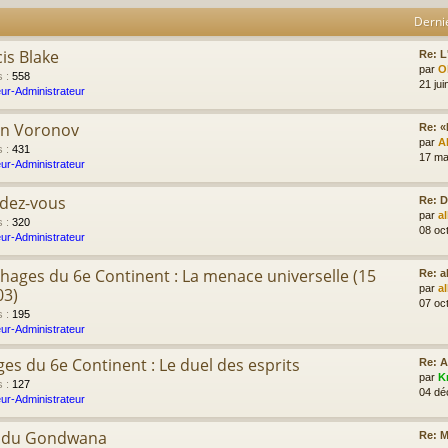
Derni
cis Blake
Re: L'
par
Ol
s
:
558
21 jui
ur-Administrateur
on Voronov
Re: «
par
A
s
:
431
17 ma
ur-Administrateur
ndez-vous
Re: D
par
a
s
:
320
08 oc
ur-Administrateur
hages du 6e Continent : La menace universelle (15
Re: 
par
a
03)
07 oc
s
:
195
ur-Administrateur
es du 6e Continent : Le duel des esprits
Re: 
par
K
s
:
127
04 dé
ur-Administrateur
e du Gondwana
Re: M