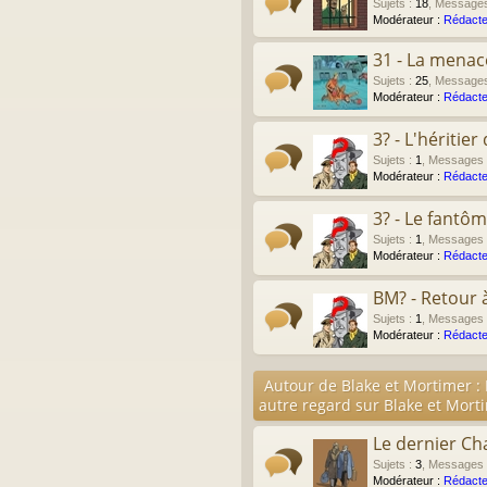
Sujets
:
18
,
Message
Modérateur :
Rédacte
31 - La menac
Sujets
:
25
,
Message
Modérateur :
Rédacte
3? - L'héritie
Sujets
:
1
,
Messages
Modérateur :
Rédacte
3? - Le fantô
Sujets
:
1
,
Messages
Modérateur :
Rédacte
BM? - Retour 
Sujets
:
1
,
Messages
Modérateur :
Rédacte
Autour de Blake et Mortimer :
autre regard sur Blake et Mort
Le dernier Ch
Sujets
:
3
,
Messages
Modérateur :
Rédacte