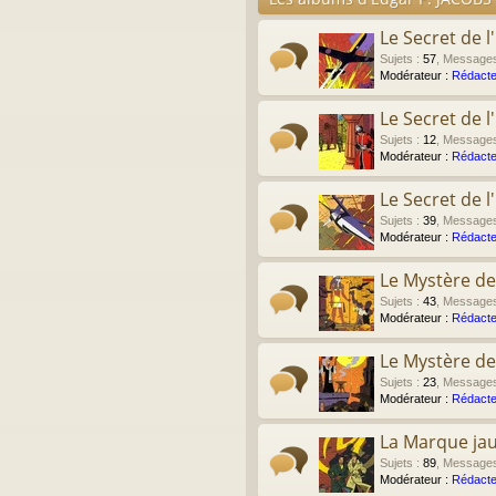
Le Secret de l
Sujets
:
57
,
Message
Modérateur :
Rédacte
Le Secret de 
Sujets
:
12
,
Message
Modérateur :
Rédacte
Le Secret de 
Sujets
:
39
,
Message
Modérateur :
Rédacte
Le Mystère de
Sujets
:
43
,
Message
Modérateur :
Rédacte
Le Mystère de
Sujets
:
23
,
Message
Modérateur :
Rédacte
La Marque ja
Sujets
:
89
,
Message
Modérateur :
Rédacte