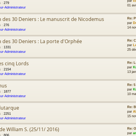
par
c
s
:
279
01 av
ur-Administrateur
n des 30 Deniers : Le manuscrit de Nicodemus
Re: P
par
D
s
:
276
14 no
ur-Administrateur
n des 30 Deniers : La porte d'Orphée
Re: C
par
L
s
:
1331
25 dé
ur-Administrateur
s cinq Lords
Re: L
par
K
s
:
2154
13 jan
ur-Administrateur
mus
Re: 5
par
K
s
:
1877
10 ma
ur-Administrateur
lutarque
Re: B
par
A
s
:
2251
15 no
ur-Administrateur
e William S. (25/11/ 2016)
Re: O
par
a
s
:
806