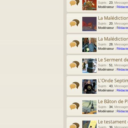
Sujets
:
23
,
Message
Modérateur :
Rédacte
La Malédictio
Sujets
:
20
,
Message
Modérateur :
Rédacte
La Malédictio
Sujets
:
28
,
Message
Modérateur :
Rédacte
Le Serment de
Sujets
:
51
,
Message
Modérateur :
Rédacte
L'Onde Septi
Sujets
:
43
,
Message
Modérateur :
Rédacte
Le Bâton de P
Sujets
:
34
,
Message
Modérateur :
Rédacte
Le testament d
Sujets
:
36
,
Message