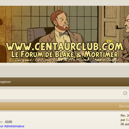
egistrer
Derni
Re: J
par
C
es
:
6105
06 ao
ur-Administrateur