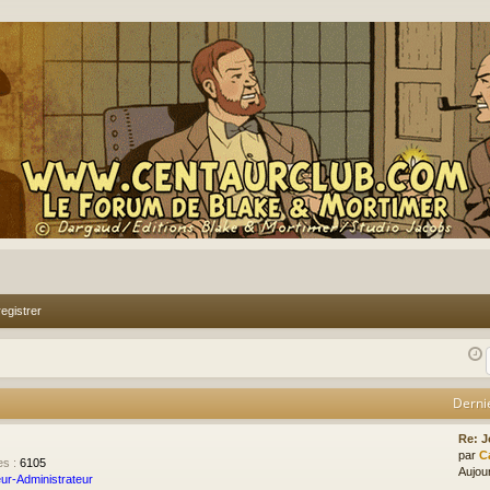
egistrer
Derni
Re: J
par
C
es
:
6105
Aujour
ur-Administrateur