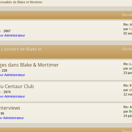
ctualités de Blake et Mortimer
Derni
Re: 
par
C
s
:
2667
02 ao
ur-Administrateur
 L'univers de Blake et
Derni
ges dans Blake & Mortimer
Re: L
par
a
:
228
23 ja
ur-Administrateur
du Centaur Club
Re: 9
par
a
s
:
2974
12 ma
ur-Administrateur
Interviews
Re: A
par
B
:
95
24 jui
r-Administrateur
Derni