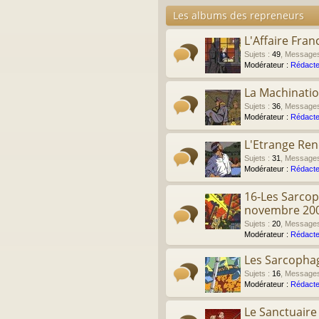
Les albums des repreneurs
L'Affaire Fran
Sujets
:
49
,
Message
Modérateur :
Rédacte
La Machinati
Sujets
:
36
,
Message
Modérateur :
Rédacte
L'Etrange Re
Sujets
:
31
,
Message
Modérateur :
Rédacte
16-Les Sarcop
novembre 20
Sujets
:
20
,
Message
Modérateur :
Rédacte
Les Sarcophag
Sujets
:
16
,
Message
Modérateur :
Rédacte
Le Sanctuair