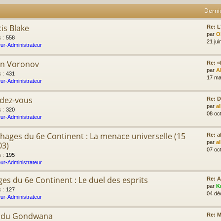
Derni
cis Blake
Re: L'
par
Ol
s
:
558
21 jui
ur-Administrateur
on Voronov
Re: «
par
A
s
:
431
17 ma
ur-Administrateur
ndez-vous
Re: D
par
a
s
:
320
08 oc
ur-Administrateur
hages du 6e Continent : La menace universelle (15
Re: 
par
a
03)
07 oc
s
:
195
ur-Administrateur
es du 6e Continent : Le duel des esprits
Re: 
par
K
s
:
127
04 dé
ur-Administrateur
e du Gondwana
Re: M