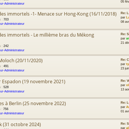
05 fév
ur-Administrateur
e des immortels -1- Menace sur Hong-Kong (16/11/2018)
Re: L
par
L
s
:
703
08 av
ur-Administrateur
e des immortels - Le millième bras du Mékong
Re: S
par
a
21 dé
s
:
242
ur-Administrateur
 Moloch (20/11/2020)
Re: C
par
t
s
:
491
23 jui
ur-Administrateur
er Espadon (19 novembre 2021)
Re: V
par
o
s
:
528
13 ao
ur-Administrateur
res à Berlin (25 novembre 2022)
Re: L
par
A
s
:
756
01 av
ur-Administrateur
ik (31 octobre 2024)
Re: S
par
a