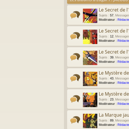
Le Secret de l
Sujets
:
57
,
Message
Modérateur :
Rédacte
Le Secret de 
Sujets
:
12
,
Message
Modérateur :
Rédacte
Le Secret de 
Sujets
:
39
,
Message
Modérateur :
Rédacte
Le Mystère de
Sujets
:
43
,
Message
Modérateur :
Rédacte
Le Mystère de
Sujets
:
23
,
Message
Modérateur :
Rédacte
La Marque ja
Sujets
:
89
,
Message
Modérateur :
Rédacte