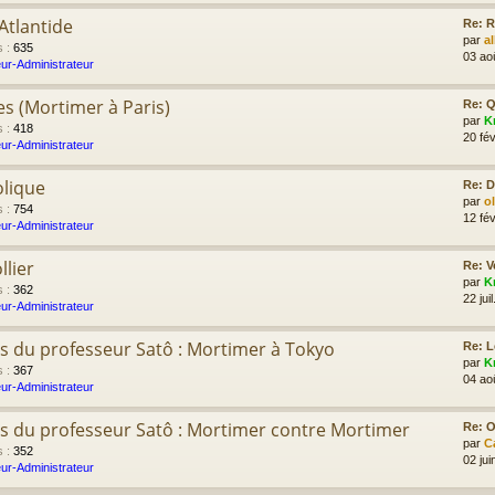
Atlantide
Re: R
par
a
s
:
635
03 ao
ur-Administrateur
es (Mortimer à Paris)
Re: Q
par
K
s
:
418
20 fév
ur-Administrateur
olique
Re: D
par
o
s
:
754
12 fév
ur-Administrateur
llier
Re: V
par
K
s
:
362
22 jui
ur-Administrateur
s du professeur Satô : Mortimer à Tokyo
Re: L
par
K
s
:
367
04 ao
ur-Administrateur
s du professeur Satô : Mortimer contre Mortimer
Re: Ol
par
C
s
:
352
02 jui
ur-Administrateur