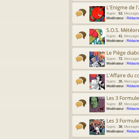
L'Enigme de l'
Sujets
:
53
,
Message
Modérateur :
Rédacte
S.O.S. Météor
Sujets
:
41
,
Message
Modérateur :
Rédacte
Le Piège diab
Sujets
:
72
,
Message
Modérateur :
Rédacte
L'Affaire du co
Sujets
:
35
,
Message
Modérateur :
Rédacte
Les 3 Formule
Sujets
:
37
,
Message
Modérateur :
Rédacte
Les 3 Formule
Sujets
:
38
,
Message
Modérateur :
Rédacte