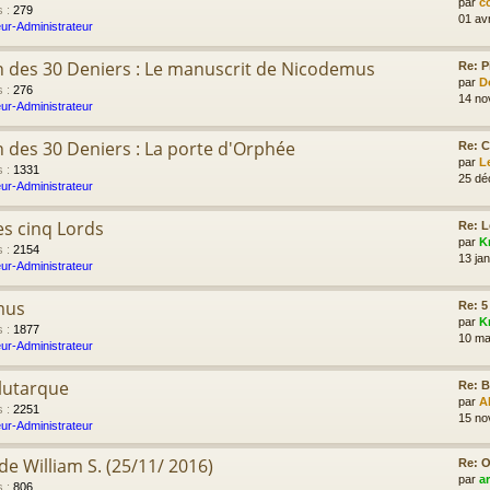
par
c
s
:
279
01 av
ur-Administrateur
n des 30 Deniers : Le manuscrit de Nicodemus
Re: P
par
D
s
:
276
14 no
ur-Administrateur
n des 30 Deniers : La porte d'Orphée
Re: C
par
L
s
:
1331
25 dé
ur-Administrateur
s cinq Lords
Re: L
par
K
s
:
2154
13 jan
ur-Administrateur
mus
Re: 5
par
K
s
:
1877
10 ma
ur-Administrateur
lutarque
Re: B
par
A
s
:
2251
15 no
ur-Administrateur
e William S. (25/11/ 2016)
Re: O
par
a
s
:
806