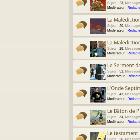
Sujets
:
23
,
Message
Modérateur :
Rédacte
La Malédictio
Sujets
:
20
,
Message
Modérateur :
Rédacte
La Malédictio
Sujets
:
28
,
Message
Modérateur :
Rédacte
Le Serment de
Sujets
:
51
,
Message
Modérateur :
Rédacte
L'Onde Septi
Sujets
:
43
,
Message
Modérateur :
Rédacte
Le Bâton de P
Sujets
:
34
,
Message
Modérateur :
Rédacte
Le testament d
Sujets
:
36
,
Message