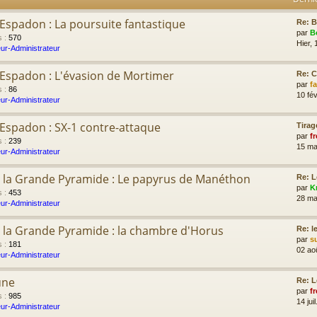
'Espadon : La poursuite fantastique
Re: B
par
B
s
:
570
Hier, 
ur-Administrateur
l'Espadon : L'évasion de Mortimer
Re: 
par
f
s
:
86
10 fév
ur-Administrateur
l'Espadon : SX-1 contre-attaque
Tirag
par
fr
s
:
239
15 ma
ur-Administrateur
 la Grande Pyramide : Le papyrus de Manéthon
Re: L
par
K
s
:
453
28 ma
ur-Administrateur
 la Grande Pyramide : la chambre d'Horus
Re: l
par
s
s
:
181
02 ao
ur-Administrateur
une
Re: L
par
fr
s
:
985
14 jui
ur-Administrateur