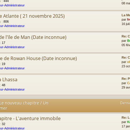
s
:
444
08 ma
ur-Administrateur
e Atlante ( 21 novembre 2025)
La Me
par
fr
s
:
806
16 jui
ur-Administrateur
r de l'ïle de Man (Date inconnue)
Re: C
par
B
:
17
05 fév
ur-Administrateur
me de Rowan House (Date inconnue)
Re: C
par
o
:
19
23 oc
ur-Administrateur
à Lhassa
Re: P
par
C
:
48
29 av
ur-Administrateur
 Le nouveau chapitre / Un
Derni
imer
apitre - L'aventure immobile
Re: L
par
K
:
32
17 ja
ur-Administrateur