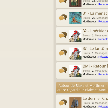
Sujets
:
18
,
Message
Modérateur :
Rédacte
31 - La menac
Sujets
:
25
,
Message
Modérateur :
Rédacte
3? - L'héritie
Sujets
:
1
,
Messages
Modérateur :
Rédacte
3? - Le fantô
Sujets
:
1
,
Messages
Modérateur :
Rédacte
BM? - Retour 
Sujets
:
1
,
Messages
Modérateur :
Rédacte
Autour de Blake et Mortimer :
autre regard sur Blake et Mort
Le dernier Ch
Sujets
:
3
,
Messages
Modérateur :
Rédacte