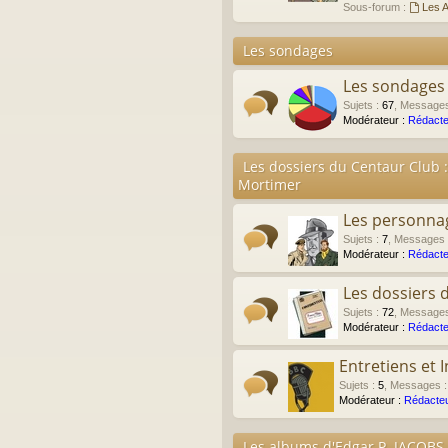
Sous-forum :
Les A
Les sondages
Les sondages
Sujets
:
67
,
Message
Modérateur :
Rédacte
Les dossiers du Centaur Club :
Mortimer
Les personna
Sujets
:
7
,
Messages
Modérateur :
Rédacte
Les dossiers 
Sujets
:
72
,
Message
Modérateur :
Rédacte
Entretiens et 
Sujets
:
5
,
Messages
Modérateur :
Rédacteu
Les albums d'Edgar P. JACOBS