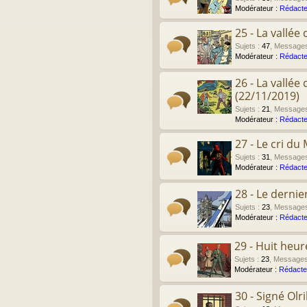
Modérateur :
Rédacte
25 - La vallé
Sujets
:
47
,
Message
Modérateur :
Rédacte
26 - La vallé
(22/11/2019)
Sujets
:
21
,
Message
Modérateur :
Rédacte
27 - Le cri du
Sujets
:
31
,
Message
Modérateur :
Rédacte
28 - Le derni
Sujets
:
23
,
Message
Modérateur :
Rédacte
29 - Huit heu
Sujets
:
23
,
Message
Modérateur :
Rédacte
30 - Signé Olr