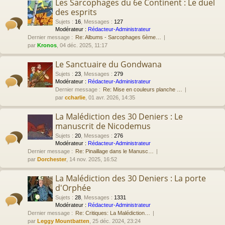
Les Sarcophages du 6e Continent : Le duel
des esprits
Sujets
:
16
,
Messages
:
127
Modérateur :
Rédacteur-Administrateur
Dernier message :
Re: Albums - Sarcophages 6ème…
par
Kronos
, 04 déc. 2025, 11:17
Le Sanctuaire du Gondwana
Sujets
:
23
,
Messages
:
279
Modérateur :
Rédacteur-Administrateur
Dernier message :
Re: Mise en couleurs planche …
par
ccharlie
, 01 avr. 2026, 14:35
La Malédiction des 30 Deniers : Le
manuscrit de Nicodemus
Sujets
:
20
,
Messages
:
276
Modérateur :
Rédacteur-Administrateur
Dernier message :
Re: Pinaillage dans le Manusc…
par
Dorchester
, 14 nov. 2025, 16:52
La Malédiction des 30 Deniers : La porte
d'Orphée
Sujets
:
28
,
Messages
:
1331
Modérateur :
Rédacteur-Administrateur
Dernier message :
Re: Critiques: La Malédiction…
par
Leggy Mountbatten
, 25 déc. 2024, 23:24