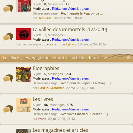
Sujets
:
8
,
Messages
:
17
Modérateur :
Rédacteur-Administrateur
Dernier message :
Re: Intégrale le Figaro - Le …
par
Jean-luc
, 20 mars 2018, 00:43
La vallée des immortels (12/2020)
Sujets
:
1
,
Messages
:
8
Modérateur :
Rédacteur-Administrateur
Dernier message :
Ex-libris
par
tytram
, 18 févr. 2024, 18:57
Les livres, les magazines et autres articles de presse
Biographies
Sujets
:
5
,
Messages
:
294
Modérateur :
Rédacteur-Administrateur
Dernier message :
Re: Opéra de Papier / La Marq…
par
Laszlo Carreidas
, 22 avr. 2026, 23:00
Les livres
Sujets
:
96
,
Messages
:
975
Modérateur :
Rédacteur-Administrateur
Dernier message :
Re: Novellisation du Secret d…
par
freric
, 29 juil. 2026, 17:43
Les magazines et articles