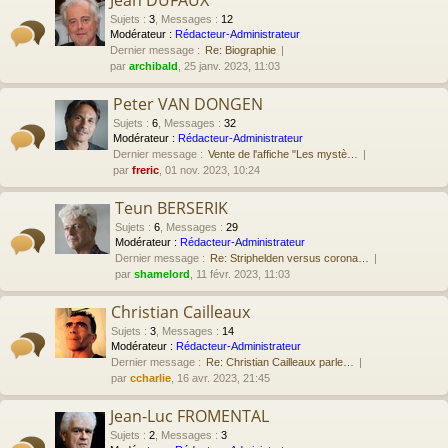
Jean DUFAUX
Sujets
:
3
,
Messages
:
12
Modérateur :
Rédacteur-Administrateur
Dernier message :
Re: Biographie
par
archibald
, 25 janv. 2023, 11:03
Peter VAN DONGEN
Sujets
:
6
,
Messages
:
32
Modérateur :
Rédacteur-Administrateur
Dernier message :
Vente de l'affiche "Les mystè…
par
freric
, 01 nov. 2023, 10:24
Teun BERSERIK
Sujets
:
6
,
Messages
:
29
Modérateur :
Rédacteur-Administrateur
Dernier message :
Re: Striphelden versus corona…
par
shamelord
, 11 févr. 2023, 11:03
Christian Cailleaux
Sujets
:
3
,
Messages
:
14
Modérateur :
Rédacteur-Administrateur
Dernier message :
Re: Christian Cailleaux parle…
par
ccharlie
, 16 avr. 2023, 21:45
Jean-Luc FROMENTAL
Sujets
:
2
,
Messages
:
3