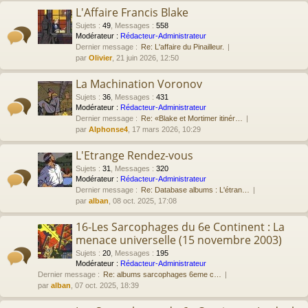
L'Affaire Francis Blake
Sujets
:
49
,
Messages
:
558
Modérateur :
Rédacteur-Administrateur
Dernier message :
Re: L'affaire du Pinailleur.
par
Olivier
, 21 juin 2026, 12:50
La Machination Voronov
Sujets
:
36
,
Messages
:
431
Modérateur :
Rédacteur-Administrateur
Dernier message :
Re: «Blake et Mortimer itinér…
par
Alphonse4
, 17 mars 2026, 10:29
L'Etrange Rendez-vous
Sujets
:
31
,
Messages
:
320
Modérateur :
Rédacteur-Administrateur
Dernier message :
Re: Database albums : L'étran…
par
alban
, 08 oct. 2025, 17:08
16-Les Sarcophages du 6e Continent : La
menace universelle (15 novembre 2003)
Sujets
:
20
,
Messages
:
195
Modérateur :
Rédacteur-Administrateur
Dernier message :
Re: albums sarcophages 6eme c…
par
alban
, 07 oct. 2025, 18:39