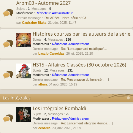
Arbm03 - Automne 2027
Sujets
:
1
,
Messages
:
9
Modérateur :
Rédacteur-Administrateur
Dernier message :
Re: ARBM - Hors-série n° 03
par
Capitaine Blake
, 21 déc. 2025, 11:47
Histoires courtes par les auteurs de la série.
Sujets
:
4
,
Messages
:
136
Modérateur :
Rédacteur-Administrateur
Dernier message :
Re: "Le traquenard maléfique"…
par
Laszlo Carreidas
, 26 juil. 2025, 21:20
HS15 - Affaires Classées (30 octobre 2026)
Sujets
:
12
,
Messages
:
131
Modérateur :
Rédacteur-Administrateur
Dernier message :
Re: Présentation du hors-séri…
par
alban
, 04 août 2026, 15:19
Les intégrales
Les intégrales Rombaldi
Sujets
:
2
,
Messages
:
25
Modérateur :
Rédacteur-Administrateur
Dernier message :
Re: Lancement intégrale Romba…
par
ccharlie
, 23 janv. 2026, 21:59