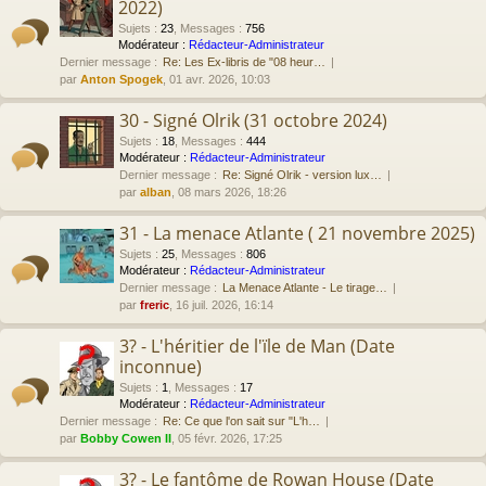
2022)
Sujets
:
23
,
Messages
:
756
Modérateur :
Rédacteur-Administrateur
Dernier message :
Re: Les Ex-libris de "08 heur…
par
Anton Spogek
, 01 avr. 2026, 10:03
30 - Signé Olrik (31 octobre 2024)
Sujets
:
18
,
Messages
:
444
Modérateur :
Rédacteur-Administrateur
Dernier message :
Re: Signé Olrik - version lux…
par
alban
, 08 mars 2026, 18:26
31 - La menace Atlante ( 21 novembre 2025)
Sujets
:
25
,
Messages
:
806
Modérateur :
Rédacteur-Administrateur
Dernier message :
La Menace Atlante - Le tirage…
par
freric
, 16 juil. 2026, 16:14
3? - L'héritier de l'ïle de Man (Date
inconnue)
Sujets
:
1
,
Messages
:
17
Modérateur :
Rédacteur-Administrateur
Dernier message :
Re: Ce que l'on sait sur "L'h…
par
Bobby Cowen II
, 05 févr. 2026, 17:25
3? - Le fantôme de Rowan House (Date