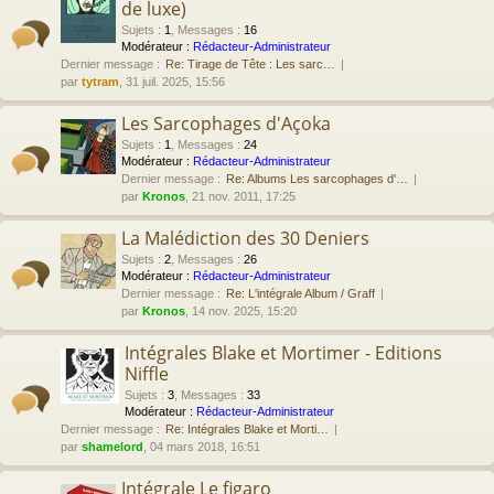
de luxe)
Sujets
:
1
,
Messages
:
16
Modérateur :
Rédacteur-Administrateur
Dernier message :
Re: Tirage de Tête : Les sarc…
par
tytram
, 31 juil. 2025, 15:56
Les Sarcophages d'Açoka
Sujets
:
1
,
Messages
:
24
Modérateur :
Rédacteur-Administrateur
Dernier message :
Re: Albums Les sarcophages d'…
par
Kronos
, 21 nov. 2011, 17:25
La Malédiction des 30 Deniers
Sujets
:
2
,
Messages
:
26
Modérateur :
Rédacteur-Administrateur
Dernier message :
Re: L'intégrale Album / Graff
par
Kronos
, 14 nov. 2025, 15:20
Intégrales Blake et Mortimer - Editions
Niffle
Sujets
:
3
,
Messages
:
33
Modérateur :
Rédacteur-Administrateur
Dernier message :
Re: Intégrales Blake et Morti…
par
shamelord
, 04 mars 2018, 16:51
Intégrale Le figaro