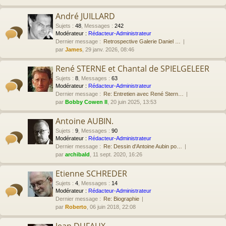
André JUILLARD
Sujets
:
48
,
Messages
:
242
Modérateur :
Rédacteur-Administrateur
Dernier message :
Retrospective Galerie Daniel …
par
James
, 29 janv. 2026, 08:46
René STERNE et Chantal de SPIELGELEER
Sujets
:
8
,
Messages
:
63
Modérateur :
Rédacteur-Administrateur
Dernier message :
Re: Entretien avec René Stern…
par
Bobby Cowen II
, 20 juin 2025, 13:53
Antoine AUBIN.
Sujets
:
9
,
Messages
:
90
Modérateur :
Rédacteur-Administrateur
Dernier message :
Re: Dessin d'Antoine Aubin po…
par
archibald
, 11 sept. 2020, 16:26
Etienne SCHREDER
Sujets
:
4
,
Messages
:
14
Modérateur :
Rédacteur-Administrateur
Dernier message :
Re: Biographie
par
Roberto
, 06 juin 2018, 22:08