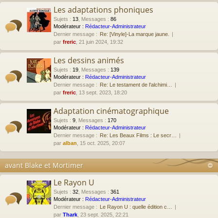
Les adaptations phoniques
Sujets
:
13
,
Messages
:
86
Modérateur :
Rédacteur-Administrateur
Dernier message :
Re: [Vinyle]-La marque jaune.
par
freric
, 21 juin 2024, 19:32
Les dessins animés
Sujets
:
19
,
Messages
:
139
Modérateur :
Rédacteur-Administrateur
Dernier message :
Re: Le testament de l'alchimi…
par
freric
, 13 sept. 2023, 18:20
Adaptation cinématographique
Sujets
:
9
,
Messages
:
170
Modérateur :
Rédacteur-Administrateur
Dernier message :
Re: Les Beaux Films : Le secr…
par
alban
, 15 oct. 2025, 20:07
avant Blake et Mortimer
Le Rayon U
Sujets
:
32
,
Messages
:
361
Modérateur :
Rédacteur-Administrateur
Dernier message :
Le Rayon U : quelle édition c…
par
Thark
, 23 sept. 2025, 22:21