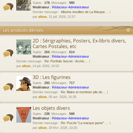
Sujets
:
178
,
Messages
:
980
Modérateur :
Rédacteur-Administrateur
Dernier message :
Albums insolites de La Marque…
par
alban
, 31 juil. 2026, 12:57
Les produits dérivés
2D : Sérigraphies, Posters, Ex-libris divers,
Cartes Postales, etc
Sujets
:
264
,
Messages
:
614
Modérateur :
Rédacteur-Administrateur
Dernier message :
Re: Portfolio Secret - Archiv…
par
alban
, 14 juil. 2026, 19:02
3D : Les figurines
Sujets
:
260
,
Messages
:
717
Modérateur :
Rédacteur-Administrateur
Dernier message :
Re: Blake et mortimer pile de…
par
alban
, 05 avr. 2026, 10:35
Les objets divers
Sujets
:
238
,
Messages
:
588
Modérateur :
Rédacteur-Administrateur
Dernier message :
Re: Puzzle "La marque jaune" …
par
alban
, 28 févr. 2026, 10:20