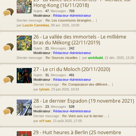
Hong-Kong (16/11/2018)
Sujets
:
47
,
Messages
:
703
Modérateur :
Rédacteur-Administrateur
Dernier message :
Re: Les couvertures étrangère…
par
Laszlo Carreidas
, 08 avr. 2026, 19:09
26 - La vallée des immortels - Le millième
bras du Mékong (22/11/2019)
Sujets
:
21
,
Messages
:
242
Modérateur :
Rédacteur-Administrateur
Dernier message :
Re: Sources visuelles
par
archibald
, 21 déc. 2025, 13:26
27 - Le cri du Moloch (20/11/2020)
Sujets
:
31
,
Messages
:
491
Modérateur :
Rédacteur-Administrateur
Dernier message :
Re: Comparaison des différent…
par
tytram
, 23 juin 2026, 19:43
28 - Le dernier Espadon (19 novembre 2021)
Sujets
:
23
,
Messages
:
528
Modérateur :
Rédacteur-Administrateur
Dernier message :
Re: Votre avis sur le dernier…
par
olY-san
, 13 août 2025, 17:05
29 - Huit heures à Berlin (25 novembre