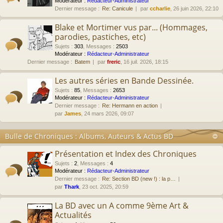
Modérateur :
Rédacteur-Administrateur
Dernier message :
Re: Canicule
par
ccharlie
, 26 juin 2026, 22:10
Blake et Mortimer vus par... (Hommages,
parodies, pastiches, etc)
Sujets
:
303
,
Messages
:
2503
Modérateur :
Rédacteur-Administrateur
Dernier message :
Batem
par
freric
, 16 juil. 2026, 18:15
Les autres séries en Bande Dessinée.
Sujets
:
85
,
Messages
:
2653
Modérateur :
Rédacteur-Administrateur
Dernier message :
Re: Hermann en action
par
James
, 24 mars 2026, 09:07
Bulle de Chroniques : Albums, Auteurs & Actus BD
Présentation et Index des Chroniques
Sujets
:
2
,
Messages
:
4
Modérateur :
Rédacteur-Administrateur
Dernier message :
Re: Section BD (new !) : la p…
par
Thark
, 23 oct. 2025, 20:59
La BD avec un A comme 9ème Art &
Actualités