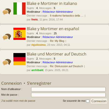
Blake e Mortimer in italiano
Sujets
:
4
,
Messages
:
5
Modérateur :
Rédacteur-Administrateur
Dernier message :
Il realismo fantastico della …
par
freric
, 11 janv. 2016, 17:44
Blake y Mortimer en español
Sujets
:
4
,
Messages
:
25
Modérateur :
Rédacteur-Administrateur
Dernier message :
Re: My Blog
par
rigolissimo
, 23 nov. 2013, 04:11
Blake und Mortimer auf Deutsch
Sujets
:
2
,
Messages
:
5
Modérateur :
Rédacteur-Administrateur
Dernier message :
Re: Diskussion auf Deutsch
par
archibald
, 15 janv. 2025, 09:21
Connexion
•
S’enregistrer
Nom d’utilisateur :
Mot de passe :
J’ai oublié mon mot de passe
Se souvenir de moi