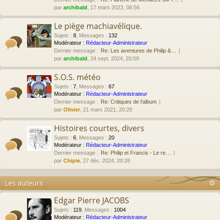
par
archibald
, 17 mars 2023, 08:56
Le piège machiavélique.
Sujets
:
8
,
Messages
:
132
Modérateur :
Rédacteur-Administrateur
Dernier message :
Re: Les aventures de Philip &…
par
archibald
, 24 sept. 2024, 20:59
S.O.S. météo
Sujets
:
7
,
Messages
:
67
Modérateur :
Rédacteur-Administrateur
Dernier message :
Re: Critiques de l'album
par
Olivier
, 21 mars 2021, 20:28
Histoires courtes, divers
Sujets
:
6
,
Messages
:
20
Modérateur :
Rédacteur-Administrateur
Dernier message :
Re: Philip et Francis - Le re…
par
Chipie
, 27 déc. 2024, 20:28
Les auteurs
Edgar Pierre JACOBS
Sujets
:
119
,
Messages
:
1004
Modérateur :
Rédacteur-Administrateur