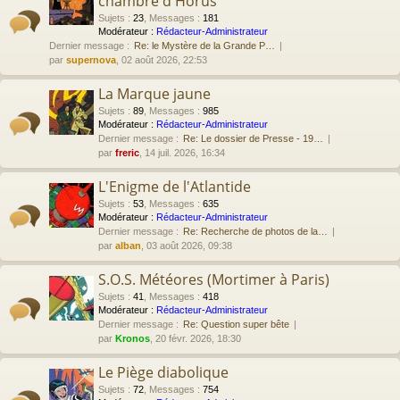
chambre d'Horus
Sujets
:
23
,
Messages
:
181
Modérateur :
Rédacteur-Administrateur
Dernier message :
Re: le Mystère de la Grande P…
par
supernova
, 02 août 2026, 22:53
La Marque jaune
Sujets
:
89
,
Messages
:
985
Modérateur :
Rédacteur-Administrateur
Dernier message :
Re: Le dossier de Presse - 19…
par
freric
, 14 juil. 2026, 16:34
L'Enigme de l'Atlantide
Sujets
:
53
,
Messages
:
635
Modérateur :
Rédacteur-Administrateur
Dernier message :
Re: Recherche de photos de la…
par
alban
, 03 août 2026, 09:38
S.O.S. Météores (Mortimer à Paris)
Sujets
:
41
,
Messages
:
418
Modérateur :
Rédacteur-Administrateur
Dernier message :
Re: Question super bête
par
Kronos
, 20 févr. 2026, 18:30
Le Piège diabolique
Sujets
:
72
,
Messages
:
754