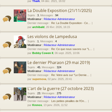
par
Thark
, 04 déc. 2021, 16:02
La Double Exposition (21/11/2025)
Sujets
:
3
,
Messages
:
94
Modérateur :
Rédacteur-Administrateur
Dernier message :
Re: La Double Exposition - Ce…
par
archibald
, 26 févr. 2026, 16:15
Les violons de Lampedusa
Sujets
:
1
,
Messages
:
4
Modérateur :
Rédacteur-Administrateur
Dernier message :
Re: Ce que nous savons sur "L…
par
Bobby Cowen II
, 06 sept. 2025, 10:06
Le dernier Pharaon (29 mai 2019)
Sujets
:
45
,
Messages
:
324
Modérateur :
Rédacteur-Administrateur
Dernier message :
Re: Votre avis sur "Le Dernie…
par
supernova
, 02 janv. 2025, 20:41
L'art de la guerre (27 octobre 2023)
Sujets
:
23
,
Messages
:
275
Modérateur :
Rédacteur-Administrateur
Dernier message :
Les petites pinailles de l'On…
par
Kronos
, 13 janv. 2026, 11:52