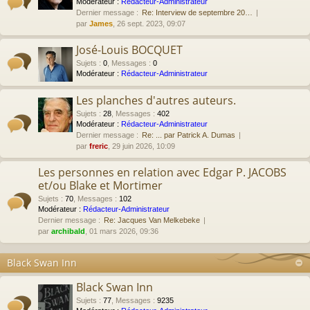
Modérateur :
Rédacteur-Administrateur
Dernier message :
Re: Interview de septembre 20…
par
James
, 26 sept. 2023, 09:07
José-Louis BOCQUET
Sujets
:
0
,
Messages
:
0
Modérateur :
Rédacteur-Administrateur
Les planches d'autres auteurs.
Sujets
:
28
,
Messages
:
402
Modérateur :
Rédacteur-Administrateur
Dernier message :
Re: ... par Patrick A. Dumas
par
freric
, 29 juin 2026, 10:09
Les personnes en relation avec Edgar P. JACOBS
et/ou Blake et Mortimer
Sujets
:
70
,
Messages
:
102
Modérateur :
Rédacteur-Administrateur
Dernier message :
Re: Jacques Van Melkebeke
par
archibald
, 01 mars 2026, 09:36
Black Swan Inn
Black Swan Inn
Sujets
:
77
,
Messages
:
9235