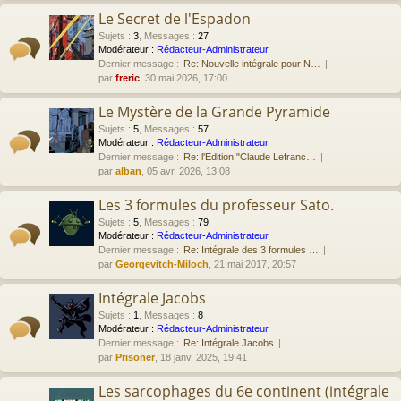
Le Secret de l'Espadon
Sujets
:
3
,
Messages
:
27
Modérateur :
Rédacteur-Administrateur
Dernier message :
Re: Nouvelle intégrale pour N…
par
freric
, 30 mai 2026, 17:00
Le Mystère de la Grande Pyramide
Sujets
:
5
,
Messages
:
57
Modérateur :
Rédacteur-Administrateur
Dernier message :
Re: l'Edition "Claude Lefranc…
par
alban
, 05 avr. 2026, 13:08
Les 3 formules du professeur Sato.
Sujets
:
5
,
Messages
:
79
Modérateur :
Rédacteur-Administrateur
Dernier message :
Re: Intégrale des 3 formules …
par
Georgevitch-Miloch
, 21 mai 2017, 20:57
Intégrale Jacobs
Sujets
:
1
,
Messages
:
8
Modérateur :
Rédacteur-Administrateur
Dernier message :
Re: Intégrale Jacobs
par
Prisoner
, 18 janv. 2025, 19:41
Les sarcophages du 6e continent (intégrale