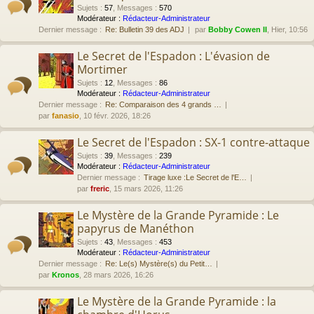
Sujets
:
57
,
Messages
:
570
Modérateur :
Rédacteur-Administrateur
Dernier message :
Re: Bulletin 39 des ADJ
par
Bobby Cowen II
, Hier, 10:56
Le Secret de l'Espadon : L'évasion de
Mortimer
Sujets
:
12
,
Messages
:
86
Modérateur :
Rédacteur-Administrateur
Dernier message :
Re: Comparaison des 4 grands …
par
fanasio
, 10 févr. 2026, 18:26
Le Secret de l'Espadon : SX-1 contre-attaque
Sujets
:
39
,
Messages
:
239
Modérateur :
Rédacteur-Administrateur
Dernier message :
Tirage luxe :Le Secret de l'E…
par
freric
, 15 mars 2026, 11:26
Le Mystère de la Grande Pyramide : Le
papyrus de Manéthon
Sujets
:
43
,
Messages
:
453
Modérateur :
Rédacteur-Administrateur
Dernier message :
Re: Le(s) Mystère(s) du Petit…
par
Kronos
, 28 mars 2026, 16:26
Le Mystère de la Grande Pyramide : la