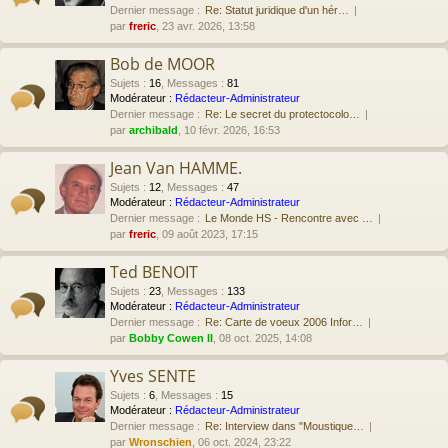
Dernier message :
Re: Statut juridique d'un hér…
par
freric
, 23 avr. 2026, 13:58
Bob de MOOR
Sujets
:
16
,
Messages
:
81
Modérateur :
Rédacteur-Administrateur
Dernier message :
Re: Le secret du protectocolo…
par
archibald
, 10 févr. 2026, 16:53
Jean Van HAMME.
Sujets
:
12
,
Messages
:
47
Modérateur :
Rédacteur-Administrateur
Dernier message :
Le Monde HS - Rencontre avec …
par
freric
, 09 août 2023, 17:15
Ted BENOIT
Sujets
:
23
,
Messages
:
133
Modérateur :
Rédacteur-Administrateur
Dernier message :
Re: Carte de voeux 2006 Infor…
par
Bobby Cowen II
, 08 oct. 2025, 14:08
Yves SENTE
Sujets
:
6
,
Messages
:
15
Modérateur :
Rédacteur-Administrateur
Dernier message :
Re: Interview dans "Moustique…
par
Wronschien
, 06 oct. 2024, 23:22