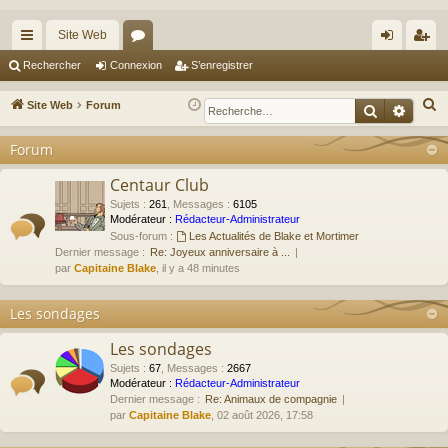
Site Web
cc
or
on
’e
Rechercher
Connexion
S’enregistrer
ès
u
ne
nr
R
Site Web
Forum
Recherche
Reche
ra
m
xi
eg
e
Forum
c
pi
s
on
ist
h
Centaur Club
de
re
e
Sujets
:
261
,
Messages
:
6105
r
r
Modérateur :
Rédacteur-Administrateur
Sous-forum :
Les Actualités de Blake et Mortimer
c
Dernier message :
Re: Joyeux anniversaire à ...
h
par
Capitaine Blake
, il y a 48 minutes
e
r
Les sondages
Les sondages
Sujets
:
67
,
Messages
:
2667
Modérateur :
Rédacteur-Administrateur
Dernier message :
Re: Animaux de compagnie
par
Capitaine Blake
, 02 août 2026, 17:58