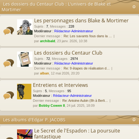
Les dossiers du Centaur Club : L'univers de Blake et
Mortimer
Les personnages dans Blake & Mortimer
Sujets
:
7
,
Messages
:
228
Modérateur :
Rédacteur-Administrateur
Dernier message :
Re: Les savants fous dans la …
par
archibald
, 23 janv. 2026, 10:38
Les dossiers du Centaur Club
Sujets
:
72
,
Messages
:
2974
Modérateur :
Rédacteur-Administrateur
Dernier message :
Re: 9 étapes de réalisation d…
par
alban
, 12 mai 2026, 20:20
Entretiens et Interviews
Sujets
:
5
,
Messages
:
95
Modérateur :
Rédacteur-Administrateur
Dernier message :
Re: Antoine Aubin (8h à Berli…
par
Bobby Cowen II
, 24 juil. 2025, 18:09
Les albums d'Edgar P. JACOBS
Le Secret de l'Espadon : La poursuite
fantastique