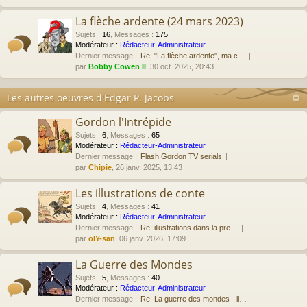
La flèche ardente (24 mars 2023)
Sujets
:
16
,
Messages
:
175
Modérateur :
Rédacteur-Administrateur
Dernier message :
Re: "La flèche ardente", ma c…
par
Bobby Cowen II
, 30 oct. 2025, 20:43
Les autres oeuvres d'Edgar P. Jacobs
Gordon l'Intrépide
Sujets
:
6
,
Messages
:
65
Modérateur :
Rédacteur-Administrateur
Dernier message :
Flash Gordon TV serials
par
Chipie
, 26 janv. 2025, 13:43
Les illustrations de conte
Sujets
:
4
,
Messages
:
41
Modérateur :
Rédacteur-Administrateur
Dernier message :
Re: illustrations dans la pre…
par
olY-san
, 06 janv. 2026, 17:09
La Guerre des Mondes
Sujets
:
5
,
Messages
:
40
Modérateur :
Rédacteur-Administrateur
Dernier message :
Re: La guerre des mondes - il…