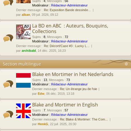
Sujets
:
4
,
Messages
:
56
Modérateur :
Rédacteur-Administrateur
Dernier message :
Re: Exposition Bande dessinée…
par
alban
, 09 juil. 2026, 09:12
La BD en ABC : Auteurs, Bouquins,
Collections
Sujets
:
8
,
Messages
:
72
Modérateur :
Rédacteur-Administrateur
Dernier message :
Re: Décorti'Case #3 : Lucky L…
par
archibald
, 14 déc. 2025, 16:23
Section multilingue
Blake en Mortimer in het Nederlands
Sujets
:
13
,
Messages
:
73
Modérateur :
Rédacteur-Administrateur
Dernier message :
Re: Un étrange jeu de l'oie
par
Edw
, 06 déc. 2019, 13:18
Blake and Mortimer in English
Sujets
:
7
,
Messages
:
57
Modérateur :
Rédacteur-Administrateur
Dernier message :
Re: Blake & Mortimer: The Com…
par
HenkG
, 22 juil. 2025, 20:30