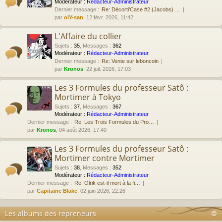
Modérateur :
Rédacteur-Administrateur
Dernier message :
Re: Décorti'Case #2 (Jacobs) …
par
olY-san
, 12 févr. 2026, 11:42
L'Affaire du collier
Sujets
:
35
,
Messages
:
362
Modérateur :
Rédacteur-Administrateur
Dernier message :
Re: Vente sur leboncoin
par
Kronos
, 22 juil. 2026, 17:03
Les 3 Formules du professeur Satô :
Mortimer à Tokyo
Sujets
:
37
,
Messages
:
367
Modérateur :
Rédacteur-Administrateur
Dernier message :
Re: Les Trois Formules du Pro…
par
Kronos
, 04 août 2026, 17:40
Les 3 Formules du professeur Satô :
Mortimer contre Mortimer
Sujets
:
38
,
Messages
:
352
Modérateur :
Rédacteur-Administrateur
Dernier message :
Re: Olrik est-il mort à la fi…
par
Capitaine Blake
, 02 juin 2026, 22:26
Les albums des repreneurs