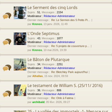
Le Serment des cinq Lords
Sujets
:
51
,
Messages
:
2154
Modérateur :
Rédacteur-Administrateur
Dernier message :
Re: Le Sermon des 5 Petits Pi…
par
Kronos
, 13 janv. 2026, 11:49
L'Onde Septimus
Sujets
:
43
,
Messages
:
1877
Modérateur :
Rédacteur-Administrateur
Dernier message :
Re: 5 projets de couverture p…
par
Kronos
, 10 mai 2026, 19:39
Le Bâton de Plutarque
Sujets
:
34
,
Messages
:
2251
Modérateur :
Rédacteur-Administrateur
Dernier message :
Re: Bletchley Park aujourd'hui
par
Alhellas
, 15 nov. 2024, 09:59
Le testament de William S. (25/11/ 2016)
Sujets
:
36
,
Messages
:
806
Modérateur :
Rédacteur-Administrateur
Dernier message :
Re: Olrik à Fatima
par
archibald
, 05 févr. 2026, 09:27
25 - La vallée des immortels -1- Menace sur