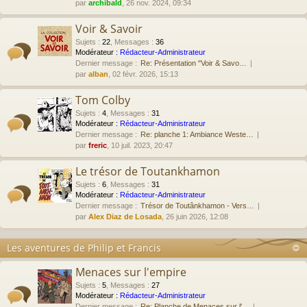
par
archibald
, 26 nov. 2024, 09:34
Voir & Savoir
Sujets
:
22
,
Messages
:
36
Modérateur :
Rédacteur-Administrateur
Dernier message :
Re: Présentation "Voir & Savo…
par
alban
, 02 févr. 2026, 15:13
Tom Colby
Sujets
:
4
,
Messages
:
31
Modérateur :
Rédacteur-Administrateur
Dernier message :
Re: planche 1: Ambiance Weste…
par
freric
, 10 juil. 2023, 20:47
Le trésor de Toutankhamon
Sujets
:
6
,
Messages
:
31
Modérateur :
Rédacteur-Administrateur
Dernier message :
Trésor de Toutânkhamon - Vers…
par
Alex Diaz de Losada
, 26 juin 2026, 12:08
Les aventures de Philip et Francis
Menaces sur l'empire
Sujets
:
5
,
Messages
:
27
Modérateur :
Rédacteur-Administrateur
Dernier message :
Re: Planche de Menaces sur l'…