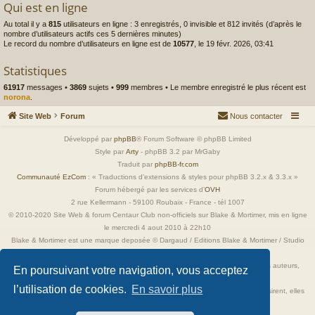
Qui est en ligne
Au total il y a
815
utilisateurs en ligne : 3 enregistrés, 0 invisible et 812 invités (d’après le
nombre d’utilisateurs actifs ces 5 dernières minutes)
Le record du nombre d’utilisateurs en ligne est de
10577
, le 19 févr. 2026, 03:41
Statistiques
61917
messages •
3869
sujets •
999
membres • Le membre enregistré le plus récent est
norona
.
Site Web
Forum
Nous contacter
Développé par
phpBB
® Forum Software © phpBB Limited
Style par
Arty
- phpBB 3.2 par MrGaby
Traduit par
phpBB-fr.com
Communauté EzCom
: « Traductions d'extensions & styles pour phpBB 3.2.x & 3.3.x »
Forum hébergé par les services d’
OVH
2 rue Kellermann - 59100 Roubaix - France - tél 1007
© 2010-2020 Site Web & forum Centaur Club non-officiels sur Blake & Mortimer, mis en ligne
le mercredi 4 aout 2010 à 22h10
Blake & Mortimer est une marque deposée © Dargaud / Editions Blake & Mortimer / Studio
Jacobs
Toutes les images incluses dans ces pages sont la propriété exclusive de leurs auteurs,
En poursuivant votre navigation, vous acceptez
ayant droits et/ou éditeurs.
l’utilisation de cookies.
En savoir plus
Elles ne sont ici qu'à titre de référence ou d'illustration. Si les propriétaires le désirent, elles
seront retirées immédiatement.