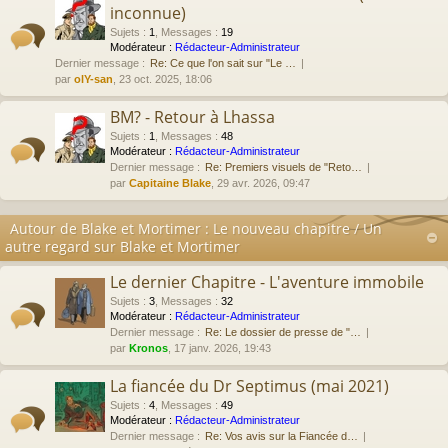
inconnue)
Sujets
:
1
,
Messages
:
19
Modérateur :
Rédacteur-Administrateur
Dernier message :
Re: Ce que l'on sait sur "Le …
par
olY-san
, 23 oct. 2025, 18:06
BM? - Retour à Lhassa
Sujets
:
1
,
Messages
:
48
Modérateur :
Rédacteur-Administrateur
Dernier message :
Re: Premiers visuels de "Reto…
par
Capitaine Blake
, 29 avr. 2026, 09:47
Autour de Blake et Mortimer : Le nouveau chapitre / Un
autre regard sur Blake et Mortimer
Le dernier Chapitre - L'aventure immobile
Sujets
:
3
,
Messages
:
32
Modérateur :
Rédacteur-Administrateur
Dernier message :
Re: Le dossier de presse de "…
par
Kronos
, 17 janv. 2026, 19:43
La fiancée du Dr Septimus (mai 2021)
Sujets
:
4
,
Messages
:
49
Modérateur :
Rédacteur-Administrateur
Dernier message :
Re: Vos avis sur la Fiancée d…