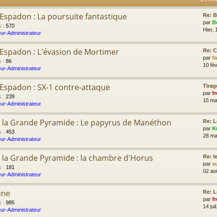
'Espadon : La poursuite fantastique
Re: B
par
B
s
:
570
Hier, 
ur-Administrateur
l'Espadon : L'évasion de Mortimer
Re: 
par
f
s
:
86
10 fév
ur-Administrateur
l'Espadon : SX-1 contre-attaque
Tirag
par
fr
s
:
239
15 ma
ur-Administrateur
 la Grande Pyramide : Le papyrus de Manéthon
Re: L
par
K
s
:
453
28 ma
ur-Administrateur
 la Grande Pyramide : la chambre d'Horus
Re: l
par
s
s
:
181
02 ao
ur-Administrateur
une
Re: L
par
fr
s
:
985
14 jui
ur-Administrateur