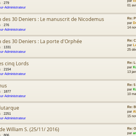
par
c
s
:
279
01 av
ur-Administrateur
n des 30 Deniers : Le manuscrit de Nicodemus
Re: P
par
D
s
:
276
14 no
ur-Administrateur
n des 30 Deniers : La porte d'Orphée
Re: C
par
L
s
:
1331
25 dé
ur-Administrateur
s cinq Lords
Re: L
par
K
s
:
2154
13 jan
ur-Administrateur
mus
Re: 5
par
K
s
:
1877
10 ma
ur-Administrateur
lutarque
Re: B
par
A
s
:
2251
15 no
ur-Administrateur
e William S. (25/11/ 2016)
Re: O
par
a
s
:
806