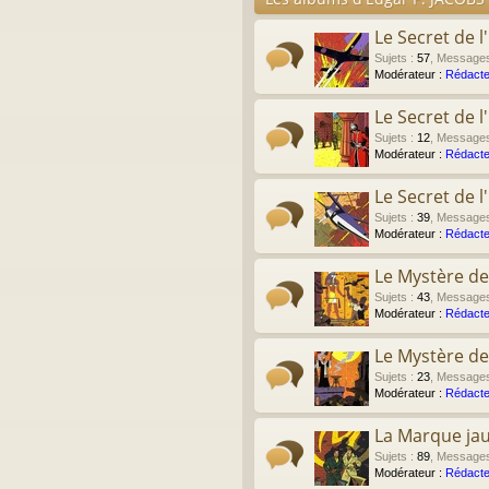
Le Secret de l
Sujets
:
57
,
Message
Modérateur :
Rédacte
Le Secret de 
Sujets
:
12
,
Message
Modérateur :
Rédacte
Le Secret de 
Sujets
:
39
,
Message
Modérateur :
Rédacte
Le Mystère de
Sujets
:
43
,
Message
Modérateur :
Rédacte
Le Mystère de
Sujets
:
23
,
Message
Modérateur :
Rédacte
La Marque ja
Sujets
:
89
,
Message
Modérateur :
Rédacte