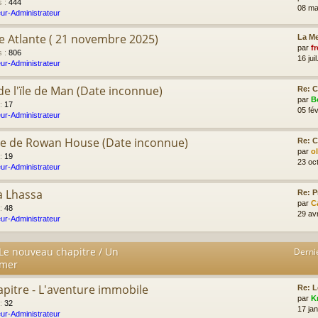
s
:
444
08 ma
ur-Administrateur
e Atlante ( 21 novembre 2025)
La Me
par
fr
s
:
806
16 jui
ur-Administrateur
r de l'ïle de Man (Date inconnue)
Re: C
par
B
:
17
05 fév
ur-Administrateur
me de Rowan House (Date inconnue)
Re: C
par
o
:
19
23 oc
ur-Administrateur
à Lhassa
Re: P
par
C
:
48
29 av
ur-Administrateur
 Le nouveau chapitre / Un
Derni
imer
apitre - L'aventure immobile
Re: L
par
K
:
32
17 ja
ur-Administrateur