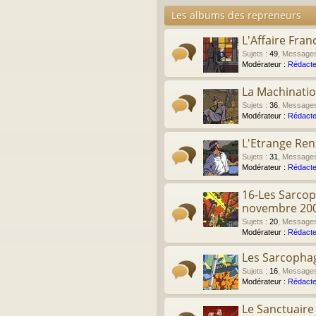
Les albums des repreneurs
L'Affaire Fran
Sujets
:
49
,
Message
Modérateur :
Rédacte
La Machinati
Sujets
:
36
,
Message
Modérateur :
Rédacte
L'Etrange Re
Sujets
:
31
,
Message
Modérateur :
Rédacte
16-Les Sarcop
novembre 20
Sujets
:
20
,
Message
Modérateur :
Rédacte
Les Sarcophag
Sujets
:
16
,
Message
Modérateur :
Rédacte
Le Sanctuair