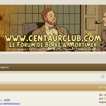
egistrer
Derni
Re: J
par
C
es
:
6105
Aujour
ur-Administrateur