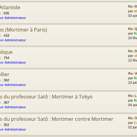
Atlantide
Re: R
par
a
s
:
635
03 ao
ur-Administrateur
es (Mortimer à Paris)
Re: Q
par
K
s
:
418
20 fév
ur-Administrateur
olique
Re: D
par
o
s
:
754
12 fév
ur-Administrateur
llier
Re: V
par
K
s
:
362
22 jui
ur-Administrateur
s du professeur Satô : Mortimer à Tokyo
Re: L
par
K
s
:
367
04 ao
ur-Administrateur
s du professeur Satô : Mortimer contre Mortimer
Re: Ol
par
C
s
:
352
02 jui
ur-Administrateur