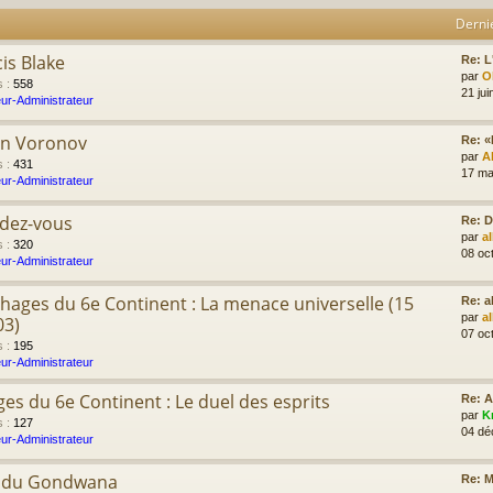
Derni
cis Blake
Re: L'
par
Ol
s
:
558
21 jui
ur-Administrateur
on Voronov
Re: «
par
A
s
:
431
17 ma
ur-Administrateur
ndez-vous
Re: D
par
a
s
:
320
08 oc
ur-Administrateur
hages du 6e Continent : La menace universelle (15
Re: 
par
a
03)
07 oc
s
:
195
ur-Administrateur
es du 6e Continent : Le duel des esprits
Re: 
par
K
s
:
127
04 dé
ur-Administrateur
e du Gondwana
Re: M