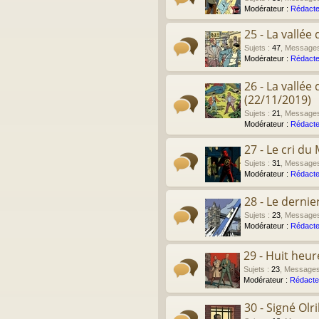
Modérateur :
Rédacte
25 - La vallé
Sujets
:
47
,
Message
Modérateur :
Rédacte
26 - La vallé
(22/11/2019)
Sujets
:
21
,
Message
Modérateur :
Rédacte
27 - Le cri du
Sujets
:
31
,
Message
Modérateur :
Rédacte
28 - Le derni
Sujets
:
23
,
Message
Modérateur :
Rédacte
29 - Huit heu
Sujets
:
23
,
Message
Modérateur :
Rédacte
30 - Signé Olr