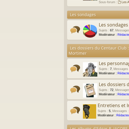
Sous-forum :
Les A
Les sondages
Les sondages
Sujets
:
67
,
Message
Modérateur :
Rédacte
Les dossiers du Centaur Club :
Mortimer
Les personna
Sujets
:
7
,
Messages
Modérateur :
Rédacte
Les dossiers 
Sujets
:
72
,
Message
Modérateur :
Rédacte
Entretiens et 
Sujets
:
5
,
Messages
Modérateur :
Rédacteu
Les albums d'Edgar P. JACOBS