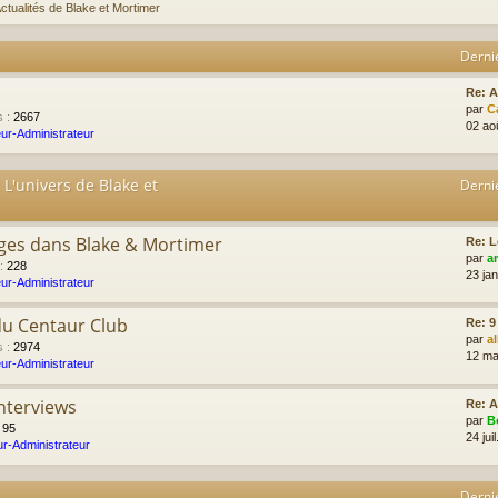
ctualités de Blake et Mortimer
Derni
Re: 
par
C
s
:
2667
02 ao
ur-Administrateur
 L'univers de Blake et
Derni
ges dans Blake & Mortimer
Re: L
par
a
:
228
23 ja
ur-Administrateur
du Centaur Club
Re: 9
par
a
s
:
2974
12 ma
ur-Administrateur
Interviews
Re: A
par
B
:
95
24 jui
r-Administrateur
Derni