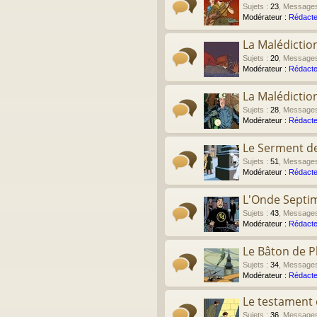
Sujets
:
23
,
Message
Modérateur :
Rédacte
La Malédictio
Sujets
:
20
,
Message
Modérateur :
Rédacte
La Malédictio
Sujets
:
28
,
Message
Modérateur :
Rédacte
Le Serment de
Sujets
:
51
,
Message
Modérateur :
Rédacte
L'Onde Septi
Sujets
:
43
,
Message
Modérateur :
Rédacte
Le Bâton de P
Sujets
:
34
,
Message
Modérateur :
Rédacte
Le testament d
Sujets
:
36
,
Message