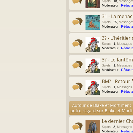
Sujets
:
18
,
Message
Modérateur :
Rédacte
31 - La menac
Sujets
:
25
,
Message
Modérateur :
Rédacte
3? - L'héritie
Sujets
:
1
,
Messages
Modérateur :
Rédacte
3? - Le fantô
Sujets
:
1
,
Messages
Modérateur :
Rédacte
BM? - Retour 
Sujets
:
1
,
Messages
Modérateur :
Rédacte
Autour de Blake et Mortimer :
autre regard sur Blake et Mort
Le dernier Ch
Sujets
:
3
,
Messages
Modérateur :
Rédacte