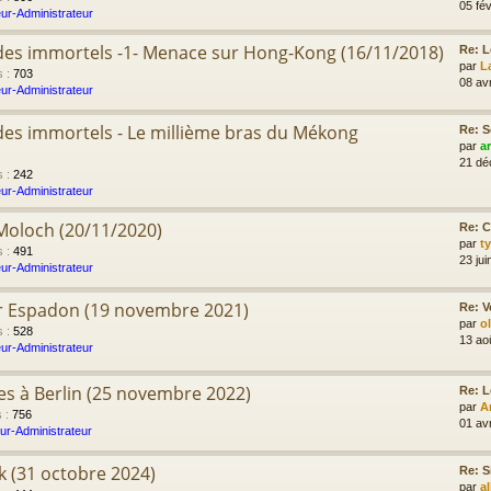
05 fév
ur-Administrateur
e des immortels -1- Menace sur Hong-Kong (16/11/2018)
Re: L
par
L
s
:
703
08 av
ur-Administrateur
e des immortels - Le millième bras du Mékong
Re: S
par
a
21 dé
s
:
242
ur-Administrateur
 Moloch (20/11/2020)
Re: C
par
t
s
:
491
23 jui
ur-Administrateur
er Espadon (19 novembre 2021)
Re: V
par
o
s
:
528
13 ao
ur-Administrateur
res à Berlin (25 novembre 2022)
Re: L
par
A
s
:
756
01 av
ur-Administrateur
ik (31 octobre 2024)
Re: S
par
a