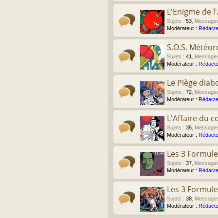
L'Enigme de l'
Sujets
:
53
,
Message
Modérateur :
Rédacte
S.O.S. Météor
Sujets
:
41
,
Message
Modérateur :
Rédacte
Le Piège diab
Sujets
:
72
,
Message
Modérateur :
Rédacte
L'Affaire du co
Sujets
:
35
,
Message
Modérateur :
Rédacte
Les 3 Formule
Sujets
:
37
,
Message
Modérateur :
Rédacte
Les 3 Formule
Sujets
:
38
,
Message
Modérateur :
Rédacte