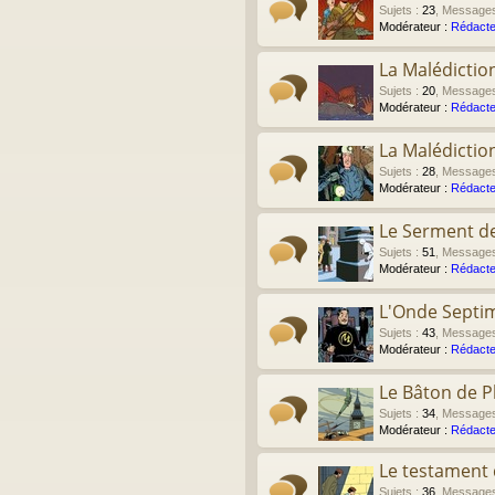
Sujets
:
23
,
Message
Modérateur :
Rédacte
La Malédictio
Sujets
:
20
,
Message
Modérateur :
Rédacte
La Malédictio
Sujets
:
28
,
Message
Modérateur :
Rédacte
Le Serment de
Sujets
:
51
,
Message
Modérateur :
Rédacte
L'Onde Septi
Sujets
:
43
,
Message
Modérateur :
Rédacte
Le Bâton de P
Sujets
:
34
,
Message
Modérateur :
Rédacte
Le testament d
Sujets
:
36
,
Message