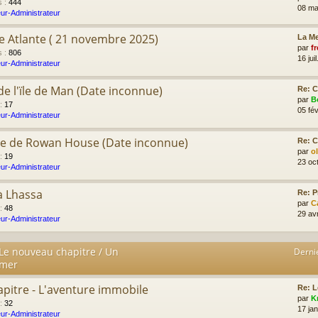
s
:
444
08 ma
ur-Administrateur
e Atlante ( 21 novembre 2025)
La Me
par
fr
s
:
806
16 jui
ur-Administrateur
r de l'ïle de Man (Date inconnue)
Re: C
par
B
:
17
05 fév
ur-Administrateur
me de Rowan House (Date inconnue)
Re: C
par
o
:
19
23 oc
ur-Administrateur
à Lhassa
Re: P
par
C
:
48
29 av
ur-Administrateur
 Le nouveau chapitre / Un
Derni
imer
apitre - L'aventure immobile
Re: L
par
K
:
32
17 ja
ur-Administrateur