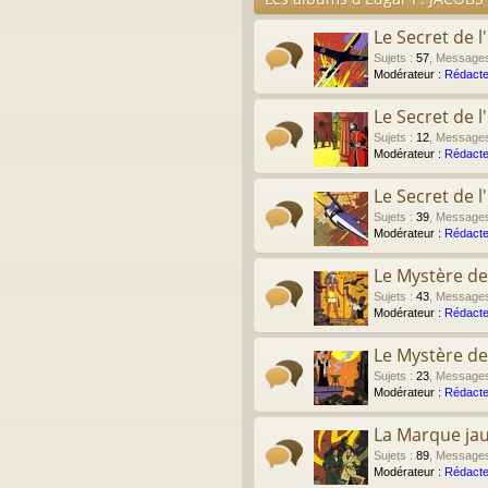
Le Secret de l
Sujets
:
57
,
Message
Modérateur :
Rédacte
Le Secret de 
Sujets
:
12
,
Message
Modérateur :
Rédacte
Le Secret de 
Sujets
:
39
,
Message
Modérateur :
Rédacte
Le Mystère de
Sujets
:
43
,
Message
Modérateur :
Rédacte
Le Mystère de
Sujets
:
23
,
Message
Modérateur :
Rédacte
La Marque ja
Sujets
:
89
,
Message
Modérateur :
Rédacte