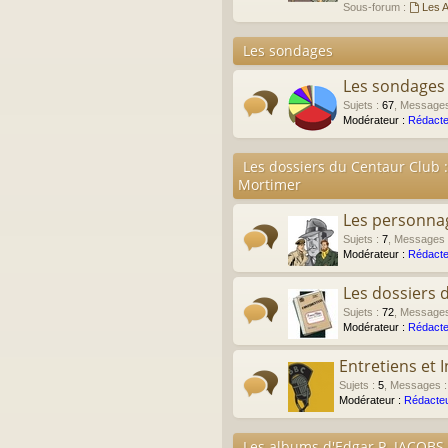
Sous-forum :
Les A
Les sondages
Les sondages
Sujets
:
67
,
Message
Modérateur :
Rédacte
Les dossiers du Centaur Club :
Mortimer
Les personna
Sujets
:
7
,
Messages
Modérateur :
Rédacte
Les dossiers 
Sujets
:
72
,
Message
Modérateur :
Rédacte
Entretiens et 
Sujets
:
5
,
Messages
Modérateur :
Rédacteu
Les albums d'Edgar P. JACOBS