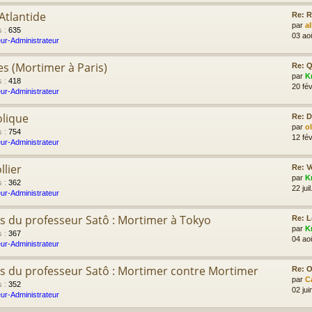
Atlantide
Re: R
par
a
s
:
635
03 ao
ur-Administrateur
es (Mortimer à Paris)
Re: Q
par
K
s
:
418
20 fév
ur-Administrateur
olique
Re: D
par
o
s
:
754
12 fév
ur-Administrateur
llier
Re: V
par
K
s
:
362
22 jui
ur-Administrateur
s du professeur Satô : Mortimer à Tokyo
Re: L
par
K
s
:
367
04 ao
ur-Administrateur
s du professeur Satô : Mortimer contre Mortimer
Re: Ol
par
C
s
:
352
02 jui
ur-Administrateur