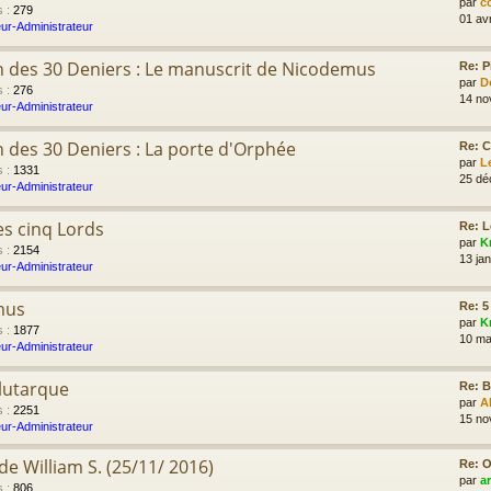
par
c
s
:
279
01 av
ur-Administrateur
n des 30 Deniers : Le manuscrit de Nicodemus
Re: P
par
D
s
:
276
14 no
ur-Administrateur
n des 30 Deniers : La porte d'Orphée
Re: C
par
L
s
:
1331
25 dé
ur-Administrateur
s cinq Lords
Re: L
par
K
s
:
2154
13 jan
ur-Administrateur
mus
Re: 5
par
K
s
:
1877
10 ma
ur-Administrateur
lutarque
Re: B
par
A
s
:
2251
15 no
ur-Administrateur
e William S. (25/11/ 2016)
Re: O
par
a
s
:
806