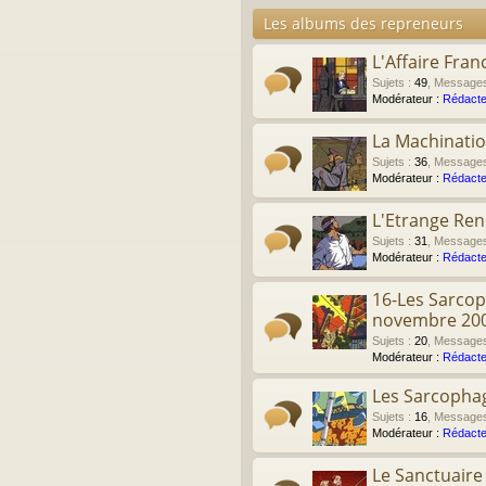
Les albums des repreneurs
L'Affaire Fran
Sujets
:
49
,
Message
Modérateur :
Rédacte
La Machinati
Sujets
:
36
,
Message
Modérateur :
Rédacte
L'Etrange Re
Sujets
:
31
,
Message
Modérateur :
Rédacte
16-Les Sarcop
novembre 20
Sujets
:
20
,
Message
Modérateur :
Rédacte
Les Sarcophag
Sujets
:
16
,
Message
Modérateur :
Rédacte
Le Sanctuair