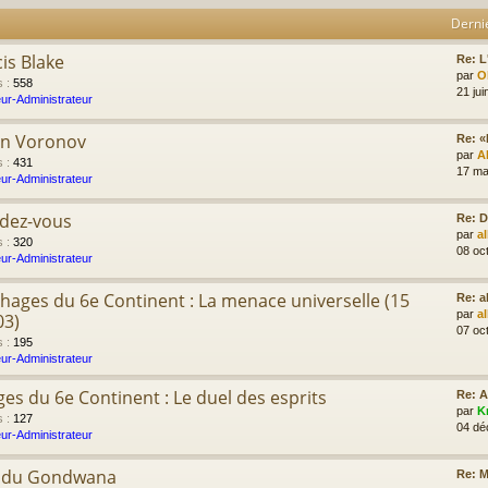
Derni
cis Blake
Re: L'
par
Ol
s
:
558
21 jui
ur-Administrateur
on Voronov
Re: «
par
A
s
:
431
17 ma
ur-Administrateur
ndez-vous
Re: D
par
a
s
:
320
08 oc
ur-Administrateur
hages du 6e Continent : La menace universelle (15
Re: 
par
a
03)
07 oc
s
:
195
ur-Administrateur
es du 6e Continent : Le duel des esprits
Re: 
par
K
s
:
127
04 dé
ur-Administrateur
e du Gondwana
Re: M