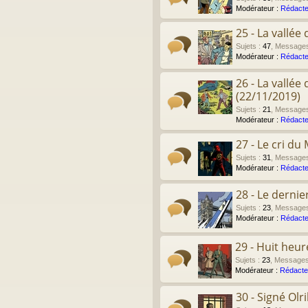
Modérateur :
Rédacte
25 - La vallé
Sujets
:
47
,
Message
Modérateur :
Rédacte
26 - La vallé
(22/11/2019)
Sujets
:
21
,
Message
Modérateur :
Rédacte
27 - Le cri du
Sujets
:
31
,
Message
Modérateur :
Rédacte
28 - Le derni
Sujets
:
23
,
Message
Modérateur :
Rédacte
29 - Huit heu
Sujets
:
23
,
Message
Modérateur :
Rédacte
30 - Signé Olr