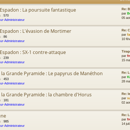
'Espadon : La poursuite fantastique
Re: B
par
B
s
:
570
05 ao
ur-Administrateur
l'Espadon : L'évasion de Mortimer
Re: 
par
f
s
:
86
10 fév
ur-Administrateur
l'Espadon : SX-1 contre-attaque
Tirag
par
fr
s
:
239
15 ma
ur-Administrateur
 la Grande Pyramide : Le papyrus de Manéthon
Re: L
par
K
s
:
453
28 ma
ur-Administrateur
 la Grande Pyramide : la chambre d'Horus
Re: l
par
s
s
:
181
02 ao
ur-Administrateur
une
Re: L
par
fr
s
:
985
14 jui
ur-Administrateur