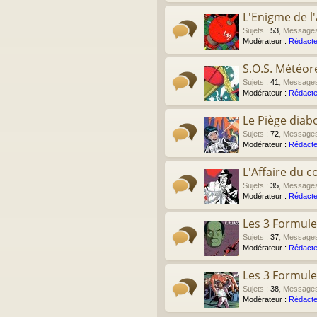
L'Enigme de l'
Sujets
:
53
,
Message
Modérateur :
Rédacte
S.O.S. Météor
Sujets
:
41
,
Message
Modérateur :
Rédacte
Le Piège diab
Sujets
:
72
,
Message
Modérateur :
Rédacte
L'Affaire du co
Sujets
:
35
,
Message
Modérateur :
Rédacte
Les 3 Formule
Sujets
:
37
,
Message
Modérateur :
Rédacte
Les 3 Formule
Sujets
:
38
,
Message
Modérateur :
Rédacte