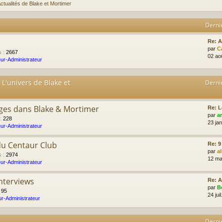
ctualités de Blake et Mortimer
Derni
Re: 
par
C
s
:
2667
02 ao
ur-Administrateur
 L'univers de Blake et
Derni
ges dans Blake & Mortimer
Re: L
par
a
:
228
23 ja
ur-Administrateur
du Centaur Club
Re: 9
par
a
s
:
2974
12 ma
ur-Administrateur
Interviews
Re: A
par
B
:
95
24 jui
r-Administrateur
Derni