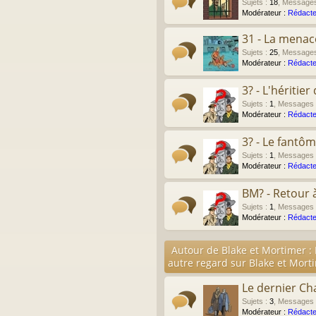
Sujets
:
18
,
Message
Modérateur :
Rédacte
31 - La menac
Sujets
:
25
,
Message
Modérateur :
Rédacte
3? - L'héritie
Sujets
:
1
,
Messages
Modérateur :
Rédacte
3? - Le fantô
Sujets
:
1
,
Messages
Modérateur :
Rédacte
BM? - Retour 
Sujets
:
1
,
Messages
Modérateur :
Rédacte
Autour de Blake et Mortimer :
autre regard sur Blake et Mort
Le dernier Ch
Sujets
:
3
,
Messages
Modérateur :
Rédacte