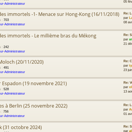
05 fév
ur-Administrateur
e des immortels -1- Menace sur Hong-Kong (16/11/2018)
Re: L
par
L
s
:
703
08 av
ur-Administrateur
e des immortels - Le millième bras du Mékong
Re: S
par
a
21 dé
s
:
242
ur-Administrateur
 Moloch (20/11/2020)
Re: C
par
t
s
:
491
23 jui
ur-Administrateur
er Espadon (19 novembre 2021)
Re: V
par
o
s
:
528
13 ao
ur-Administrateur
res à Berlin (25 novembre 2022)
Re: L
par
A
s
:
756
01 av
ur-Administrateur
ik (31 octobre 2024)
Re: S
par
a