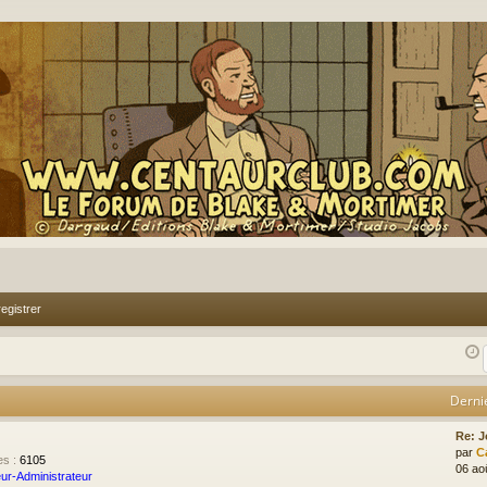
egistrer
Derni
Re: J
par
C
es
:
6105
06 ao
ur-Administrateur