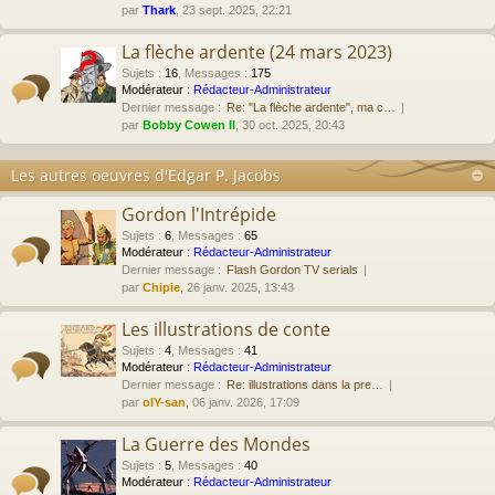
par
Thark
, 23 sept. 2025, 22:21
La flèche ardente (24 mars 2023)
Sujets
:
16
,
Messages
:
175
Modérateur :
Rédacteur-Administrateur
Dernier message :
Re: "La flèche ardente", ma c…
par
Bobby Cowen II
, 30 oct. 2025, 20:43
Les autres oeuvres d'Edgar P. Jacobs
Gordon l'Intrépide
Sujets
:
6
,
Messages
:
65
Modérateur :
Rédacteur-Administrateur
Dernier message :
Flash Gordon TV serials
par
Chipie
, 26 janv. 2025, 13:43
Les illustrations de conte
Sujets
:
4
,
Messages
:
41
Modérateur :
Rédacteur-Administrateur
Dernier message :
Re: illustrations dans la pre…
par
olY-san
, 06 janv. 2026, 17:09
La Guerre des Mondes
Sujets
:
5
,
Messages
:
40
Modérateur :
Rédacteur-Administrateur