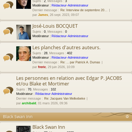
Sujets
:
2
,
Messages
:
3
Modérateur :
Rédacteur-Administrateur
Dernier message :
Re: Interview de septembre 20…
par
James
, 26 sept. 2023, 09:07
José-Louis BOCQUET
Sujets
:
0
,
Messages
:
0
Modérateur :
Rédacteur-Administrateur
Les planches d'autres auteurs.
Sujets
:
28
,
Messages
:
402
Modérateur :
Rédacteur-Administrateur
Dernier message :
Re: ... par Patrick A. Dumas
par
freric
, 29 juin 2026, 10:09
Les personnes en relation avec Edgar P. JACOBS
et/ou Blake et Mortimer
Sujets
:
70
,
Messages
:
102
Modérateur :
Rédacteur-Administrateur
Dernier message :
Re: Jacques Van Melkebeke
par
archibald
, 01 mars 2026, 09:36
Black Swan Inn
Black Swan Inn