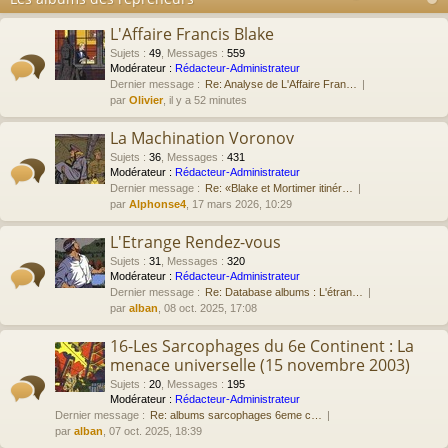
L'Affaire Francis Blake
Sujets
:
49
,
Messages
:
559
Modérateur :
Rédacteur-Administrateur
Dernier message :
Re: Analyse de L'Affaire Fran…
par
Olivier
, il y a 52 minutes
La Machination Voronov
Sujets
:
36
,
Messages
:
431
Modérateur :
Rédacteur-Administrateur
Dernier message :
Re: «Blake et Mortimer itinér…
par
Alphonse4
, 17 mars 2026, 10:29
L'Etrange Rendez-vous
Sujets
:
31
,
Messages
:
320
Modérateur :
Rédacteur-Administrateur
Dernier message :
Re: Database albums : L'étran…
par
alban
, 08 oct. 2025, 17:08
16-Les Sarcophages du 6e Continent : La
menace universelle (15 novembre 2003)
Sujets
:
20
,
Messages
:
195
Modérateur :
Rédacteur-Administrateur
Dernier message :
Re: albums sarcophages 6eme c…
par
alban
, 07 oct. 2025, 18:39