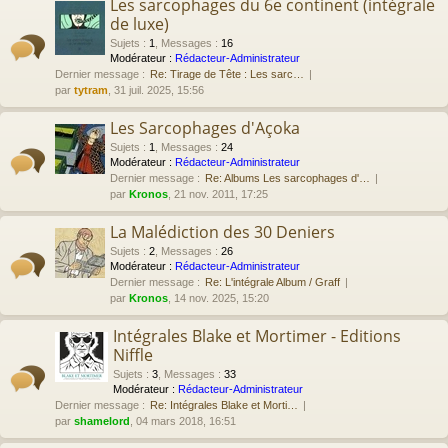
Les sarcophages du 6e continent (intégrale
de luxe)
Sujets
:
1
,
Messages
:
16
Modérateur :
Rédacteur-Administrateur
Dernier message :
Re: Tirage de Tête : Les sarc…
par
tytram
, 31 juil. 2025, 15:56
Les Sarcophages d'Açoka
Sujets
:
1
,
Messages
:
24
Modérateur :
Rédacteur-Administrateur
Dernier message :
Re: Albums Les sarcophages d'…
par
Kronos
, 21 nov. 2011, 17:25
La Malédiction des 30 Deniers
Sujets
:
2
,
Messages
:
26
Modérateur :
Rédacteur-Administrateur
Dernier message :
Re: L'intégrale Album / Graff
par
Kronos
, 14 nov. 2025, 15:20
Intégrales Blake et Mortimer - Editions
Niffle
Sujets
:
3
,
Messages
:
33
Modérateur :
Rédacteur-Administrateur
Dernier message :
Re: Intégrales Blake et Morti…
par
shamelord
, 04 mars 2018, 16:51