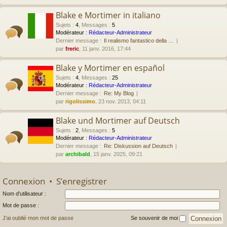
Blake e Mortimer in italiano
Sujets
:
4
,
Messages
:
5
Modérateur :
Rédacteur-Administrateur
Dernier message :
Il realismo fantastico della …
par
freric
, 11 janv. 2016, 17:44
Blake y Mortimer en español
Sujets
:
4
,
Messages
:
25
Modérateur :
Rédacteur-Administrateur
Dernier message :
Re: My Blog
par
rigolissimo
, 23 nov. 2013, 04:11
Blake und Mortimer auf Deutsch
Sujets
:
2
,
Messages
:
5
Modérateur :
Rédacteur-Administrateur
Dernier message :
Re: Diskussion auf Deutsch
par
archibald
, 15 janv. 2025, 09:21
Connexion
•
S’enregistrer
Nom d’utilisateur :
Mot de passe :
J’ai oublié mon mot de passe
Se souvenir de moi