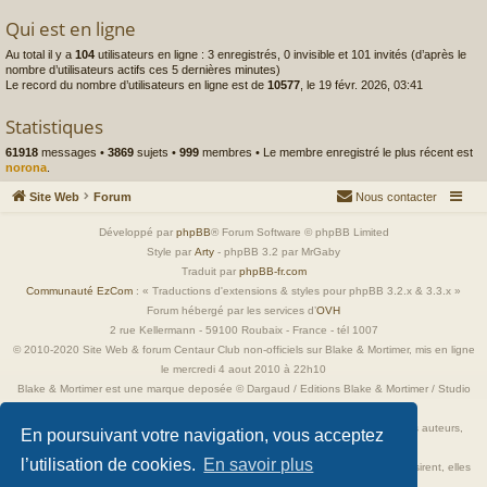
Qui est en ligne
Au total il y a
104
utilisateurs en ligne : 3 enregistrés, 0 invisible et 101 invités (d’après le
nombre d’utilisateurs actifs ces 5 dernières minutes)
Le record du nombre d’utilisateurs en ligne est de
10577
, le 19 févr. 2026, 03:41
Statistiques
61918
messages •
3869
sujets •
999
membres • Le membre enregistré le plus récent est
norona
.
Site Web
Forum
Nous contacter
Développé par
phpBB
® Forum Software © phpBB Limited
Style par
Arty
- phpBB 3.2 par MrGaby
Traduit par
phpBB-fr.com
Communauté EzCom
: « Traductions d'extensions & styles pour phpBB 3.2.x & 3.3.x »
Forum hébergé par les services d’
OVH
2 rue Kellermann - 59100 Roubaix - France - tél 1007
© 2010-2020 Site Web & forum Centaur Club non-officiels sur Blake & Mortimer, mis en ligne
le mercredi 4 aout 2010 à 22h10
Blake & Mortimer est une marque deposée © Dargaud / Editions Blake & Mortimer / Studio
Jacobs
Toutes les images incluses dans ces pages sont la propriété exclusive de leurs auteurs,
En poursuivant votre navigation, vous acceptez
ayant droits et/ou éditeurs.
l’utilisation de cookies.
En savoir plus
Elles ne sont ici qu'à titre de référence ou d'illustration. Si les propriétaires le désirent, elles
seront retirées immédiatement.