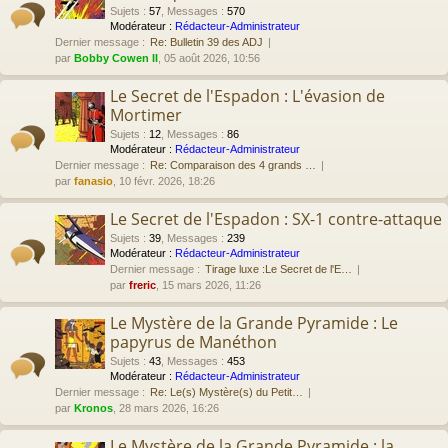
Sujets
:
57
,
Messages
:
570
Modérateur :
Rédacteur-Administrateur
Dernier message :
Re: Bulletin 39 des ADJ
par
Bobby Cowen II
, 05 août 2026, 10:56
Le Secret de l'Espadon : L'évasion de
Mortimer
Sujets
:
12
,
Messages
:
86
Modérateur :
Rédacteur-Administrateur
Dernier message :
Re: Comparaison des 4 grands …
par
fanasio
, 10 févr. 2026, 18:26
Le Secret de l'Espadon : SX-1 contre-attaque
Sujets
:
39
,
Messages
:
239
Modérateur :
Rédacteur-Administrateur
Dernier message :
Tirage luxe :Le Secret de l'E…
par
freric
, 15 mars 2026, 11:26
Le Mystère de la Grande Pyramide : Le
papyrus de Manéthon
Sujets
:
43
,
Messages
:
453
Modérateur :
Rédacteur-Administrateur
Dernier message :
Re: Le(s) Mystère(s) du Petit…
par
Kronos
, 28 mars 2026, 16:26
Le Mystère de la Grande Pyramide : la