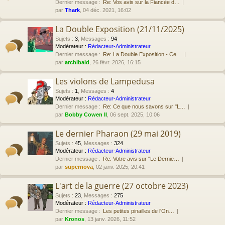
Dernier message :
Re: Vos avis sur la Fiancée d…
par
Thark
, 04 déc. 2021, 16:02
La Double Exposition (21/11/2025)
Sujets
:
3
,
Messages
:
94
Modérateur :
Rédacteur-Administrateur
Dernier message :
Re: La Double Exposition - Ce…
par
archibald
, 26 févr. 2026, 16:15
Les violons de Lampedusa
Sujets
:
1
,
Messages
:
4
Modérateur :
Rédacteur-Administrateur
Dernier message :
Re: Ce que nous savons sur "L…
par
Bobby Cowen II
, 06 sept. 2025, 10:06
Le dernier Pharaon (29 mai 2019)
Sujets
:
45
,
Messages
:
324
Modérateur :
Rédacteur-Administrateur
Dernier message :
Re: Votre avis sur "Le Dernie…
par
supernova
, 02 janv. 2025, 20:41
L'art de la guerre (27 octobre 2023)
Sujets
:
23
,
Messages
:
275
Modérateur :
Rédacteur-Administrateur
Dernier message :
Les petites pinailles de l'On…
par
Kronos
, 13 janv. 2026, 11:52