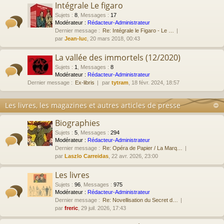
Intégrale Le figaro
Sujets
:
8
,
Messages
:
17
Modérateur :
Rédacteur-Administrateur
Dernier message :
Re: Intégrale le Figaro - Le …
par
Jean-luc
, 20 mars 2018, 00:43
La vallée des immortels (12/2020)
Sujets
:
1
,
Messages
:
8
Modérateur :
Rédacteur-Administrateur
Dernier message :
Ex-libris
par
tytram
, 18 févr. 2024, 18:57
Les livres, les magazines et autres articles de presse
Biographies
Sujets
:
5
,
Messages
:
294
Modérateur :
Rédacteur-Administrateur
Dernier message :
Re: Opéra de Papier / La Marq…
par
Laszlo Carreidas
, 22 avr. 2026, 23:00
Les livres
Sujets
:
96
,
Messages
:
975
Modérateur :
Rédacteur-Administrateur
Dernier message :
Re: Novellisation du Secret d…
par
freric
, 29 juil. 2026, 17:43