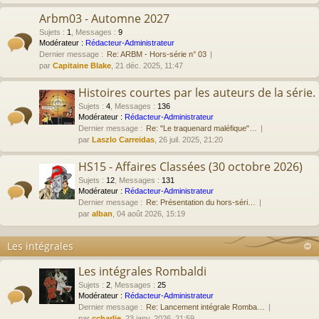
Arbm03 - Automne 2027
Sujets
:
1
,
Messages
:
9
Modérateur :
Rédacteur-Administrateur
Dernier message :
Re: ARBM - Hors-série n° 03
par
Capitaine Blake
, 21 déc. 2025, 11:47
Histoires courtes par les auteurs de la série.
Sujets
:
4
,
Messages
:
136
Modérateur :
Rédacteur-Administrateur
Dernier message :
Re: "Le traquenard maléfique"…
par
Laszlo Carreidas
, 26 juil. 2025, 21:20
HS15 - Affaires Classées (30 octobre 2026)
Sujets
:
12
,
Messages
:
131
Modérateur :
Rédacteur-Administrateur
Dernier message :
Re: Présentation du hors-séri…
par
alban
, 04 août 2026, 15:19
Les intégrales
Les intégrales Rombaldi
Sujets
:
2
,
Messages
:
25
Modérateur :
Rédacteur-Administrateur
Dernier message :
Re: Lancement intégrale Romba…
par
ccharlie
, 23 janv. 2026, 21:59