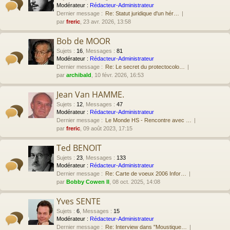
Modérateur :
Rédacteur-Administrateur
Dernier message :
Re: Statut juridique d'un hér…
par
freric
, 23 avr. 2026, 13:58
Bob de MOOR
Sujets
:
16
,
Messages
:
81
Modérateur :
Rédacteur-Administrateur
Dernier message :
Re: Le secret du protectocolo…
par
archibald
, 10 févr. 2026, 16:53
Jean Van HAMME.
Sujets
:
12
,
Messages
:
47
Modérateur :
Rédacteur-Administrateur
Dernier message :
Le Monde HS - Rencontre avec …
par
freric
, 09 août 2023, 17:15
Ted BENOIT
Sujets
:
23
,
Messages
:
133
Modérateur :
Rédacteur-Administrateur
Dernier message :
Re: Carte de voeux 2006 Infor…
par
Bobby Cowen II
, 08 oct. 2025, 14:08
Yves SENTE
Sujets
:
6
,
Messages
:
15
Modérateur :
Rédacteur-Administrateur
Dernier message :
Re: Interview dans "Moustique…