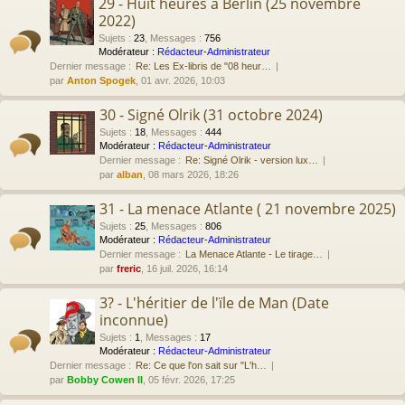
29 - Huit heures à Berlin (25 novembre
2022)
Sujets
:
23
,
Messages
:
756
Modérateur :
Rédacteur-Administrateur
Dernier message :
Re: Les Ex-libris de "08 heur…
par
Anton Spogek
, 01 avr. 2026, 10:03
30 - Signé Olrik (31 octobre 2024)
Sujets
:
18
,
Messages
:
444
Modérateur :
Rédacteur-Administrateur
Dernier message :
Re: Signé Olrik - version lux…
par
alban
, 08 mars 2026, 18:26
31 - La menace Atlante ( 21 novembre 2025)
Sujets
:
25
,
Messages
:
806
Modérateur :
Rédacteur-Administrateur
Dernier message :
La Menace Atlante - Le tirage…
par
freric
, 16 juil. 2026, 16:14
3? - L'héritier de l'ïle de Man (Date
inconnue)
Sujets
:
1
,
Messages
:
17
Modérateur :
Rédacteur-Administrateur
Dernier message :
Re: Ce que l'on sait sur "L'h…
par
Bobby Cowen II
, 05 févr. 2026, 17:25