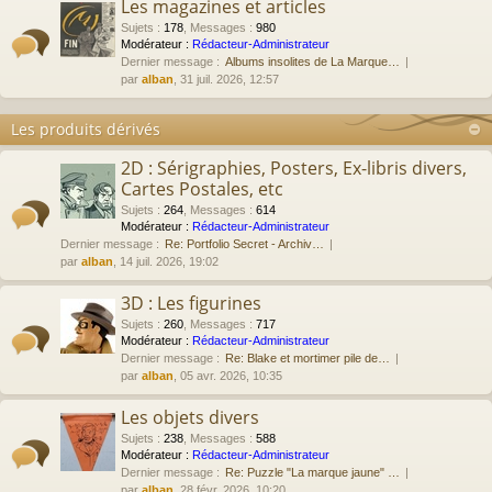
Les magazines et articles
Sujets
:
178
,
Messages
:
980
Modérateur :
Rédacteur-Administrateur
Dernier message :
Albums insolites de La Marque…
par
alban
, 31 juil. 2026, 12:57
Les produits dérivés
2D : Sérigraphies, Posters, Ex-libris divers,
Cartes Postales, etc
Sujets
:
264
,
Messages
:
614
Modérateur :
Rédacteur-Administrateur
Dernier message :
Re: Portfolio Secret - Archiv…
par
alban
, 14 juil. 2026, 19:02
3D : Les figurines
Sujets
:
260
,
Messages
:
717
Modérateur :
Rédacteur-Administrateur
Dernier message :
Re: Blake et mortimer pile de…
par
alban
, 05 avr. 2026, 10:35
Les objets divers
Sujets
:
238
,
Messages
:
588
Modérateur :
Rédacteur-Administrateur
Dernier message :
Re: Puzzle "La marque jaune" …
par
alban
, 28 févr. 2026, 10:20