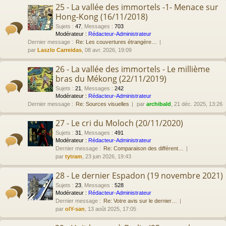
25 - La vallée des immortels -1- Menace sur
Hong-Kong (16/11/2018)
Sujets
:
47
,
Messages
:
703
Modérateur :
Rédacteur-Administrateur
Dernier message :
Re: Les couvertures étrangère…
par
Laszlo Carreidas
, 08 avr. 2026, 19:09
26 - La vallée des immortels - Le millième
bras du Mékong (22/11/2019)
Sujets
:
21
,
Messages
:
242
Modérateur :
Rédacteur-Administrateur
Dernier message :
Re: Sources visuelles
par
archibald
, 21 déc. 2025, 13:26
27 - Le cri du Moloch (20/11/2020)
Sujets
:
31
,
Messages
:
491
Modérateur :
Rédacteur-Administrateur
Dernier message :
Re: Comparaison des différent…
par
tytram
, 23 juin 2026, 19:43
28 - Le dernier Espadon (19 novembre 2021)
Sujets
:
23
,
Messages
:
528
Modérateur :
Rédacteur-Administrateur
Dernier message :
Re: Votre avis sur le dernier…
par
olY-san
, 13 août 2025, 17:05