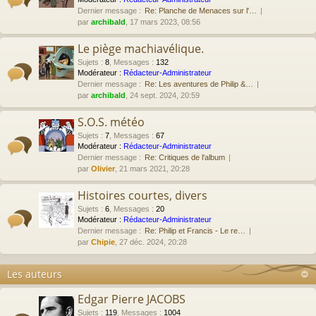
Dernier message :
Re: Planche de Menaces sur l'…
par
archibald
, 17 mars 2023, 08:56
Le piège machiavélique.
Sujets
:
8
,
Messages
:
132
Modérateur :
Rédacteur-Administrateur
Dernier message :
Re: Les aventures de Philip &…
par
archibald
, 24 sept. 2024, 20:59
S.O.S. météo
Sujets
:
7
,
Messages
:
67
Modérateur :
Rédacteur-Administrateur
Dernier message :
Re: Critiques de l'album
par
Olivier
, 21 mars 2021, 20:28
Histoires courtes, divers
Sujets
:
6
,
Messages
:
20
Modérateur :
Rédacteur-Administrateur
Dernier message :
Re: Philip et Francis - Le re…
par
Chipie
, 27 déc. 2024, 20:28
Les auteurs
Edgar Pierre JACOBS
Sujets
:
119
,
Messages
:
1004