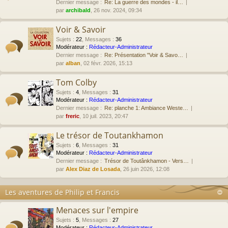
Dernier message :
Re: La guerre des mondes - il…
par
archibald
, 26 nov. 2024, 09:34
Voir & Savoir
Sujets
:
22
,
Messages
:
36
Modérateur :
Rédacteur-Administrateur
Dernier message :
Re: Présentation "Voir & Savo…
par
alban
, 02 févr. 2026, 15:13
Tom Colby
Sujets
:
4
,
Messages
:
31
Modérateur :
Rédacteur-Administrateur
Dernier message :
Re: planche 1: Ambiance Weste…
par
freric
, 10 juil. 2023, 20:47
Le trésor de Toutankhamon
Sujets
:
6
,
Messages
:
31
Modérateur :
Rédacteur-Administrateur
Dernier message :
Trésor de Toutânkhamon - Vers…
par
Alex Diaz de Losada
, 26 juin 2026, 12:08
Les aventures de Philip et Francis
Menaces sur l'empire
Sujets
:
5
,
Messages
:
27
Modérateur :
Rédacteur-Administrateur