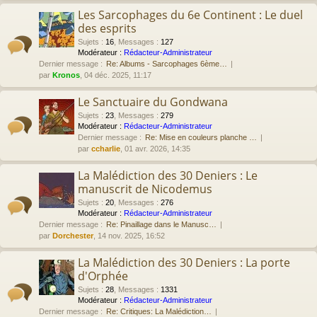
Les Sarcophages du 6e Continent : Le duel
des esprits
Sujets
:
16
,
Messages
:
127
Modérateur :
Rédacteur-Administrateur
Dernier message :
Re: Albums - Sarcophages 6ème…
par
Kronos
, 04 déc. 2025, 11:17
Le Sanctuaire du Gondwana
Sujets
:
23
,
Messages
:
279
Modérateur :
Rédacteur-Administrateur
Dernier message :
Re: Mise en couleurs planche …
par
ccharlie
, 01 avr. 2026, 14:35
La Malédiction des 30 Deniers : Le
manuscrit de Nicodemus
Sujets
:
20
,
Messages
:
276
Modérateur :
Rédacteur-Administrateur
Dernier message :
Re: Pinaillage dans le Manusc…
par
Dorchester
, 14 nov. 2025, 16:52
La Malédiction des 30 Deniers : La porte
d'Orphée
Sujets
:
28
,
Messages
:
1331
Modérateur :
Rédacteur-Administrateur
Dernier message :
Re: Critiques: La Malédiction…