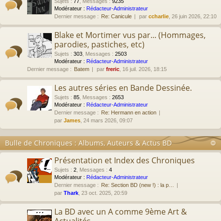
Sujets
:
77
,
Messages
:
9235
Modérateur :
Rédacteur-Administrateur
Dernier message :
Re: Canicule
par
ccharlie
, 26 juin 2026, 22:10
Blake et Mortimer vus par... (Hommages,
parodies, pastiches, etc)
Sujets
:
303
,
Messages
:
2503
Modérateur :
Rédacteur-Administrateur
Dernier message :
Batem
par
freric
, 16 juil. 2026, 18:15
Les autres séries en Bande Dessinée.
Sujets
:
85
,
Messages
:
2653
Modérateur :
Rédacteur-Administrateur
Dernier message :
Re: Hermann en action
par
James
, 24 mars 2026, 09:07
Bulle de Chroniques : Albums, Auteurs & Actus BD
Présentation et Index des Chroniques
Sujets
:
2
,
Messages
:
4
Modérateur :
Rédacteur-Administrateur
Dernier message :
Re: Section BD (new !) : la p…
par
Thark
, 23 oct. 2025, 20:59
La BD avec un A comme 9ème Art &