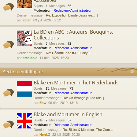
Actualités
Sujets
:
4
,
Messages
:
56
Modérateur :
Rédacteur-Administrateur
Dernier message :
Re: Exposition Bande dessinée…
par
alban
, 09 juil. 2026, 09:12
La BD en ABC : Auteurs, Bouquins,
Collections
Sujets
:
8
,
Messages
:
72
Modérateur :
Rédacteur-Administrateur
Dernier message :
Re: Décorti'Case #3 : Lucky L…
par
archibald
, 14 déc. 2025, 16:23
Section multilingue
Blake en Mortimer in het Nederlands
Sujets
:
13
,
Messages
:
73
Modérateur :
Rédacteur-Administrateur
Dernier message :
Re: Un étrange jeu de l'oie
par
Edw
, 06 déc. 2019, 13:18
Blake and Mortimer in English
Sujets
:
7
,
Messages
:
57
Modérateur :
Rédacteur-Administrateur
Dernier message :
Re: Blake & Mortimer: The Com…
par
HenkG
, 22 juil. 2025, 20:30