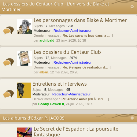
Les dossiers du Centaur Club : L'univers de Blake et
Mortimer
Les personnages dans Blake & Mortimer
Sujets
:
7
,
Messages
:
228
Modérateur :
Rédacteur-Administrateur
Dernier message :
Re: Les savants fous dans la …
par
archibald
, 23 janv. 2026, 10:38
Les dossiers du Centaur Club
Sujets
:
72
,
Messages
:
2974
Modérateur :
Rédacteur-Administrateur
Dernier message :
Re: 9 étapes de réalisation d…
par
alban
, 12 mai 2026, 20:20
Entretiens et Interviews
Sujets
:
5
,
Messages
:
95
Modérateur :
Rédacteur-Administrateur
Dernier message :
Re: Antoine Aubin (8h à Berli…
par
Bobby Cowen II
, 24 juil. 2025, 18:09
Les albums d'Edgar P. JACOBS
Le Secret de l'Espadon : La poursuite
fantastique