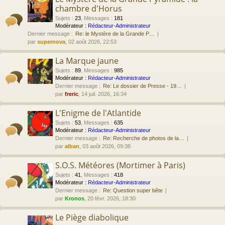
chambre d'Horus
Sujets
:
23
,
Messages
:
181
Modérateur :
Rédacteur-Administrateur
Dernier message :
Re: le Mystère de la Grande P…
par
supernova
, 02 août 2026, 22:53
La Marque jaune
Sujets
:
89
,
Messages
:
985
Modérateur :
Rédacteur-Administrateur
Dernier message :
Re: Le dossier de Presse - 19…
par
freric
, 14 juil. 2026, 16:34
L'Enigme de l'Atlantide
Sujets
:
53
,
Messages
:
635
Modérateur :
Rédacteur-Administrateur
Dernier message :
Re: Recherche de photos de la…
par
alban
, 03 août 2026, 09:38
S.O.S. Météores (Mortimer à Paris)
Sujets
:
41
,
Messages
:
418
Modérateur :
Rédacteur-Administrateur
Dernier message :
Re: Question super bête
par
Kronos
, 20 févr. 2026, 18:30
Le Piège diabolique