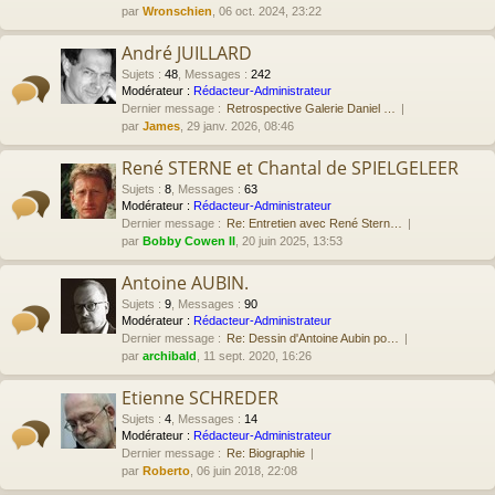
par
Wronschien
, 06 oct. 2024, 23:22
André JUILLARD
Sujets
:
48
,
Messages
:
242
Modérateur :
Rédacteur-Administrateur
Dernier message :
Retrospective Galerie Daniel …
par
James
, 29 janv. 2026, 08:46
René STERNE et Chantal de SPIELGELEER
Sujets
:
8
,
Messages
:
63
Modérateur :
Rédacteur-Administrateur
Dernier message :
Re: Entretien avec René Stern…
par
Bobby Cowen II
, 20 juin 2025, 13:53
Antoine AUBIN.
Sujets
:
9
,
Messages
:
90
Modérateur :
Rédacteur-Administrateur
Dernier message :
Re: Dessin d'Antoine Aubin po…
par
archibald
, 11 sept. 2020, 16:26
Etienne SCHREDER
Sujets
:
4
,
Messages
:
14
Modérateur :
Rédacteur-Administrateur
Dernier message :
Re: Biographie
par
Roberto
, 06 juin 2018, 22:08