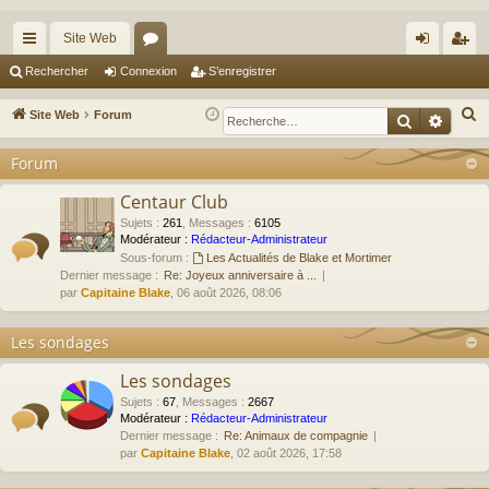
Site Web
cc
or
on
’e
Rechercher
Connexion
S’enregistrer
ès
u
ne
nr
R
Site Web
Forum
Recherche
Reche
ra
m
xi
eg
e
Forum
c
pi
s
on
ist
h
Centaur Club
de
re
e
Sujets
:
261
,
Messages
:
6105
r
r
Modérateur :
Rédacteur-Administrateur
Sous-forum :
Les Actualités de Blake et Mortimer
c
Dernier message :
Re: Joyeux anniversaire à ...
h
par
Capitaine Blake
, 06 août 2026, 08:06
e
r
Les sondages
Les sondages
Sujets
:
67
,
Messages
:
2667
Modérateur :
Rédacteur-Administrateur
Dernier message :
Re: Animaux de compagnie
par
Capitaine Blake
, 02 août 2026, 17:58