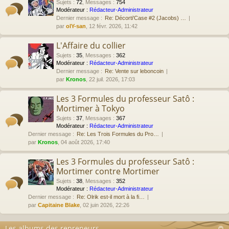
Sujets
:
72
,
Messages
:
754
Modérateur :
Rédacteur-Administrateur
Dernier message :
Re: Décorti'Case #2 (Jacobs) …
par
olY-san
, 12 févr. 2026, 11:42
L'Affaire du collier
Sujets
:
35
,
Messages
:
362
Modérateur :
Rédacteur-Administrateur
Dernier message :
Re: Vente sur leboncoin
par
Kronos
, 22 juil. 2026, 17:03
Les 3 Formules du professeur Satô :
Mortimer à Tokyo
Sujets
:
37
,
Messages
:
367
Modérateur :
Rédacteur-Administrateur
Dernier message :
Re: Les Trois Formules du Pro…
par
Kronos
, 04 août 2026, 17:40
Les 3 Formules du professeur Satô :
Mortimer contre Mortimer
Sujets
:
38
,
Messages
:
352
Modérateur :
Rédacteur-Administrateur
Dernier message :
Re: Olrik est-il mort à la fi…
par
Capitaine Blake
, 02 juin 2026, 22:26
Les albums des repreneurs