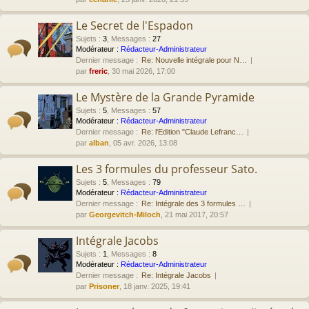
Le Secret de l'Espadon
Sujets
:
3
,
Messages
:
27
Modérateur :
Rédacteur-Administrateur
Dernier message :
Re: Nouvelle intégrale pour N…
par
freric
, 30 mai 2026, 17:00
Le Mystère de la Grande Pyramide
Sujets
:
5
,
Messages
:
57
Modérateur :
Rédacteur-Administrateur
Dernier message :
Re: l'Edition "Claude Lefranc…
par
alban
, 05 avr. 2026, 13:08
Les 3 formules du professeur Sato.
Sujets
:
5
,
Messages
:
79
Modérateur :
Rédacteur-Administrateur
Dernier message :
Re: Intégrale des 3 formules …
par
Georgevitch-Miloch
, 21 mai 2017, 20:57
Intégrale Jacobs
Sujets
:
1
,
Messages
:
8
Modérateur :
Rédacteur-Administrateur
Dernier message :
Re: Intégrale Jacobs
par
Prisoner
, 18 janv. 2025, 19:41