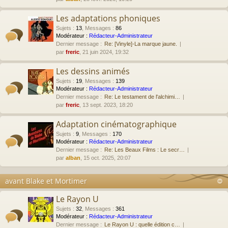
Les adaptations phoniques
Sujets
:
13
,
Messages
:
86
Modérateur :
Rédacteur-Administrateur
Dernier message :
Re: [Vinyle]-La marque jaune.
par
freric
, 21 juin 2024, 19:32
Les dessins animés
Sujets
:
19
,
Messages
:
139
Modérateur :
Rédacteur-Administrateur
Dernier message :
Re: Le testament de l'alchimi…
par
freric
, 13 sept. 2023, 18:20
Adaptation cinématographique
Sujets
:
9
,
Messages
:
170
Modérateur :
Rédacteur-Administrateur
Dernier message :
Re: Les Beaux Films : Le secr…
par
alban
, 15 oct. 2025, 20:07
avant Blake et Mortimer
Le Rayon U
Sujets
:
32
,
Messages
:
361
Modérateur :
Rédacteur-Administrateur
Dernier message :
Le Rayon U : quelle édition c…