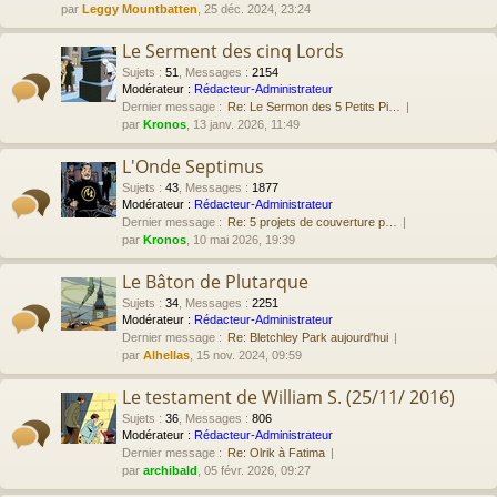
par
Leggy Mountbatten
, 25 déc. 2024, 23:24
Le Serment des cinq Lords
Sujets
:
51
,
Messages
:
2154
Modérateur :
Rédacteur-Administrateur
Dernier message :
Re: Le Sermon des 5 Petits Pi…
par
Kronos
, 13 janv. 2026, 11:49
L'Onde Septimus
Sujets
:
43
,
Messages
:
1877
Modérateur :
Rédacteur-Administrateur
Dernier message :
Re: 5 projets de couverture p…
par
Kronos
, 10 mai 2026, 19:39
Le Bâton de Plutarque
Sujets
:
34
,
Messages
:
2251
Modérateur :
Rédacteur-Administrateur
Dernier message :
Re: Bletchley Park aujourd'hui
par
Alhellas
, 15 nov. 2024, 09:59
Le testament de William S. (25/11/ 2016)
Sujets
:
36
,
Messages
:
806
Modérateur :
Rédacteur-Administrateur
Dernier message :
Re: Olrik à Fatima
par
archibald
, 05 févr. 2026, 09:27