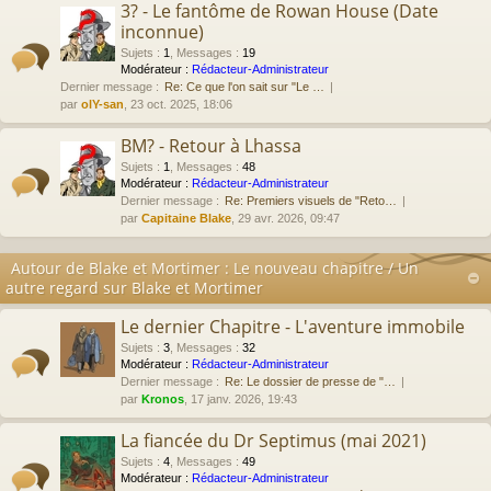
3? - Le fantôme de Rowan House (Date
inconnue)
Sujets
:
1
,
Messages
:
19
Modérateur :
Rédacteur-Administrateur
Dernier message :
Re: Ce que l'on sait sur "Le …
par
olY-san
, 23 oct. 2025, 18:06
BM? - Retour à Lhassa
Sujets
:
1
,
Messages
:
48
Modérateur :
Rédacteur-Administrateur
Dernier message :
Re: Premiers visuels de "Reto…
par
Capitaine Blake
, 29 avr. 2026, 09:47
Autour de Blake et Mortimer : Le nouveau chapitre / Un
autre regard sur Blake et Mortimer
Le dernier Chapitre - L'aventure immobile
Sujets
:
3
,
Messages
:
32
Modérateur :
Rédacteur-Administrateur
Dernier message :
Re: Le dossier de presse de "…
par
Kronos
, 17 janv. 2026, 19:43
La fiancée du Dr Septimus (mai 2021)
Sujets
:
4
,
Messages
:
49
Modérateur :
Rédacteur-Administrateur