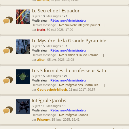
Le Secret de l'Espadon
Sujets
:
3
,
Messages
:
27
Modérateur :
Rédacteur-Administrateur
Dernier message :
Re: Nouvelle intégrale pour N…
par
freric
, 30 mai 2026, 17:00
Le Mystère de la Grande Pyramide
Sujets
:
5
,
Messages
:
57
Modérateur :
Rédacteur-Administrateur
Dernier message :
Re: l'Edition "Claude Lefranc…
par
alban
, 05 avr. 2026, 13:08
Les 3 formules du professeur Sato.
Sujets
:
5
,
Messages
:
79
Modérateur :
Rédacteur-Administrateur
Dernier message :
Re: Intégrale des 3 formules …
par
Georgevitch-Miloch
, 21 mai 2017, 20:57
Intégrale Jacobs
Sujets
:
1
,
Messages
:
8
Modérateur :
Rédacteur-Administrateur
Dernier message :
Re: Intégrale Jacobs
par
Prisoner
, 18 janv. 2025, 19:41