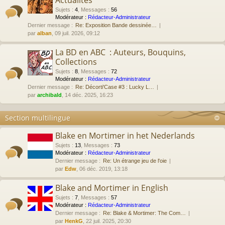
Actualités
Sujets
:
4
,
Messages
:
56
Modérateur :
Rédacteur-Administrateur
Dernier message :
Re: Exposition Bande dessinée…
par
alban
, 09 juil. 2026, 09:12
La BD en ABC : Auteurs, Bouquins,
Collections
Sujets
:
8
,
Messages
:
72
Modérateur :
Rédacteur-Administrateur
Dernier message :
Re: Décorti'Case #3 : Lucky L…
par
archibald
, 14 déc. 2025, 16:23
Section multilingue
Blake en Mortimer in het Nederlands
Sujets
:
13
,
Messages
:
73
Modérateur :
Rédacteur-Administrateur
Dernier message :
Re: Un étrange jeu de l'oie
par
Edw
, 06 déc. 2019, 13:18
Blake and Mortimer in English
Sujets
:
7
,
Messages
:
57
Modérateur :
Rédacteur-Administrateur
Dernier message :
Re: Blake & Mortimer: The Com…
par
HenkG
, 22 juil. 2025, 20:30