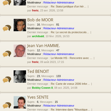
Modérateur :
Rédacteur-Administrateur
Dernier message :
Re: Statut juridique d'un hér…
par
freric
, 23 avr. 2026, 13:58
Bob de MOOR
Sujets
:
16
,
Messages
:
81
Modérateur :
Rédacteur-Administrateur
Dernier message :
Re: Le secret du protectocolo…
par
archibald
, 10 févr. 2026, 16:53
Jean Van HAMME.
Sujets
:
12
,
Messages
:
47
Modérateur :
Rédacteur-Administrateur
Dernier message :
Le Monde HS - Rencontre avec …
par
freric
, 09 août 2023, 17:15
Ted BENOIT
Sujets
:
23
,
Messages
:
133
Modérateur :
Rédacteur-Administrateur
Dernier message :
Re: Carte de voeux 2006 Infor…
par
Bobby Cowen II
, 08 oct. 2025, 14:08
Yves SENTE
Sujets
:
6
,
Messages
:
15
Modérateur :
Rédacteur-Administrateur
Dernier message :
Re: Interview dans "Moustique…