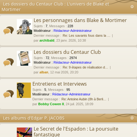
Les dossiers du Centaur Club : L'univers de Blake et
Mortimer
Les personnages dans Blake & Mortimer
Sujets
:
7
,
Messages
:
228
Modérateur :
Rédacteur-Administrateur
Dernier message :
Re: Les savants fous dans la …
par
archibald
, 23 janv. 2026, 10:38
Les dossiers du Centaur Club
Sujets
:
72
,
Messages
:
2974
Modérateur :
Rédacteur-Administrateur
Dernier message :
Re: 9 étapes de réalisation d…
par
alban
, 12 mai 2026, 20:20
Entretiens et Interviews
Sujets
:
5
,
Messages
:
95
Modérateur :
Rédacteur-Administrateur
Dernier message :
Re: Antoine Aubin (8h à Berli…
par
Bobby Cowen II
, 24 juil. 2025, 18:09
Les albums d'Edgar P. JACOBS
Le Secret de l'Espadon : La poursuite
fantastique