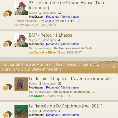
3? - Le fantôme de Rowan House (Date
inconnue)
Sujets
:
1
,
Messages
:
19
Modérateur :
Rédacteur-Administrateur
Dernier message :
Re: Ce que l'on sait sur "Le …
par
olY-san
, 23 oct. 2025, 18:06
BM? - Retour à Lhassa
Sujets
:
1
,
Messages
:
48
Modérateur :
Rédacteur-Administrateur
Dernier message :
Re: Premiers visuels de "Reto…
par
Capitaine Blake
, 29 avr. 2026, 09:47
Autour de Blake et Mortimer : Le nouveau chapitre / Un
autre regard sur Blake et Mortimer
Le dernier Chapitre - L'aventure immobile
Sujets
:
3
,
Messages
:
32
Modérateur :
Rédacteur-Administrateur
Dernier message :
Re: Le dossier de presse de "…
par
Kronos
, 17 janv. 2026, 19:43
La fiancée du Dr Septimus (mai 2021)
Sujets
:
4
,
Messages
:
49
Modérateur :
Rédacteur-Administrateur