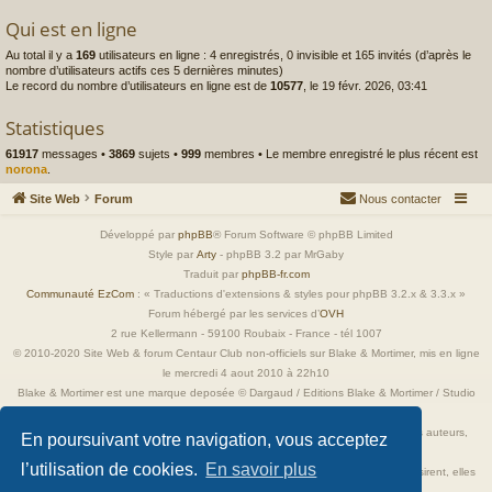
Qui est en ligne
Au total il y a
169
utilisateurs en ligne : 4 enregistrés, 0 invisible et 165 invités (d’après le
nombre d’utilisateurs actifs ces 5 dernières minutes)
Le record du nombre d’utilisateurs en ligne est de
10577
, le 19 févr. 2026, 03:41
Statistiques
61917
messages •
3869
sujets •
999
membres • Le membre enregistré le plus récent est
norona
.
Site Web
Forum
Nous contacter
Développé par
phpBB
® Forum Software © phpBB Limited
Style par
Arty
- phpBB 3.2 par MrGaby
Traduit par
phpBB-fr.com
Communauté EzCom
: « Traductions d'extensions & styles pour phpBB 3.2.x & 3.3.x »
Forum hébergé par les services d’
OVH
2 rue Kellermann - 59100 Roubaix - France - tél 1007
© 2010-2020 Site Web & forum Centaur Club non-officiels sur Blake & Mortimer, mis en ligne
le mercredi 4 aout 2010 à 22h10
Blake & Mortimer est une marque deposée © Dargaud / Editions Blake & Mortimer / Studio
Jacobs
Toutes les images incluses dans ces pages sont la propriété exclusive de leurs auteurs,
En poursuivant votre navigation, vous acceptez
ayant droits et/ou éditeurs.
l’utilisation de cookies.
En savoir plus
Elles ne sont ici qu'à titre de référence ou d'illustration. Si les propriétaires le désirent, elles
seront retirées immédiatement.