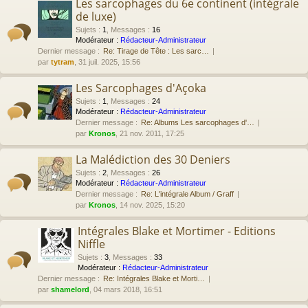
Les sarcophages du 6e continent (intégrale
de luxe)
Sujets
:
1
,
Messages
:
16
Modérateur :
Rédacteur-Administrateur
Dernier message :
Re: Tirage de Tête : Les sarc…
par
tytram
, 31 juil. 2025, 15:56
Les Sarcophages d'Açoka
Sujets
:
1
,
Messages
:
24
Modérateur :
Rédacteur-Administrateur
Dernier message :
Re: Albums Les sarcophages d'…
par
Kronos
, 21 nov. 2011, 17:25
La Malédiction des 30 Deniers
Sujets
:
2
,
Messages
:
26
Modérateur :
Rédacteur-Administrateur
Dernier message :
Re: L'intégrale Album / Graff
par
Kronos
, 14 nov. 2025, 15:20
Intégrales Blake et Mortimer - Editions
Niffle
Sujets
:
3
,
Messages
:
33
Modérateur :
Rédacteur-Administrateur
Dernier message :
Re: Intégrales Blake et Morti…
par
shamelord
, 04 mars 2018, 16:51