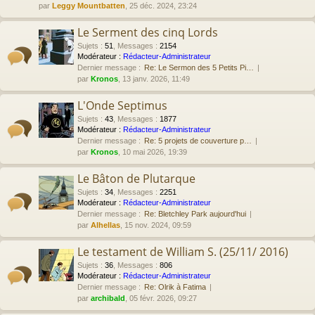
par
Leggy Mountbatten
, 25 déc. 2024, 23:24
Le Serment des cinq Lords
Sujets
:
51
,
Messages
:
2154
Modérateur :
Rédacteur-Administrateur
Dernier message :
Re: Le Sermon des 5 Petits Pi…
par
Kronos
, 13 janv. 2026, 11:49
L'Onde Septimus
Sujets
:
43
,
Messages
:
1877
Modérateur :
Rédacteur-Administrateur
Dernier message :
Re: 5 projets de couverture p…
par
Kronos
, 10 mai 2026, 19:39
Le Bâton de Plutarque
Sujets
:
34
,
Messages
:
2251
Modérateur :
Rédacteur-Administrateur
Dernier message :
Re: Bletchley Park aujourd'hui
par
Alhellas
, 15 nov. 2024, 09:59
Le testament de William S. (25/11/ 2016)
Sujets
:
36
,
Messages
:
806
Modérateur :
Rédacteur-Administrateur
Dernier message :
Re: Olrik à Fatima
par
archibald
, 05 févr. 2026, 09:27