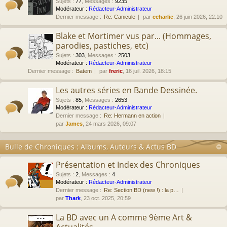
Sujets
:
77
,
Messages
:
9235
Modérateur :
Rédacteur-Administrateur
Dernier message :
Re: Canicule
par
ccharlie
, 26 juin 2026, 22:10
Blake et Mortimer vus par... (Hommages,
parodies, pastiches, etc)
Sujets
:
303
,
Messages
:
2503
Modérateur :
Rédacteur-Administrateur
Dernier message :
Batem
par
freric
, 16 juil. 2026, 18:15
Les autres séries en Bande Dessinée.
Sujets
:
85
,
Messages
:
2653
Modérateur :
Rédacteur-Administrateur
Dernier message :
Re: Hermann en action
par
James
, 24 mars 2026, 09:07
Bulle de Chroniques : Albums, Auteurs & Actus BD
Présentation et Index des Chroniques
Sujets
:
2
,
Messages
:
4
Modérateur :
Rédacteur-Administrateur
Dernier message :
Re: Section BD (new !) : la p…
par
Thark
, 23 oct. 2025, 20:59
La BD avec un A comme 9ème Art &