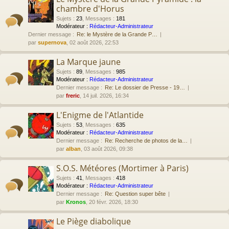
chambre d'Horus
Sujets
:
23
,
Messages
:
181
Modérateur :
Rédacteur-Administrateur
Dernier message :
Re: le Mystère de la Grande P…
par
supernova
, 02 août 2026, 22:53
La Marque jaune
Sujets
:
89
,
Messages
:
985
Modérateur :
Rédacteur-Administrateur
Dernier message :
Re: Le dossier de Presse - 19…
par
freric
, 14 juil. 2026, 16:34
L'Enigme de l'Atlantide
Sujets
:
53
,
Messages
:
635
Modérateur :
Rédacteur-Administrateur
Dernier message :
Re: Recherche de photos de la…
par
alban
, 03 août 2026, 09:38
S.O.S. Météores (Mortimer à Paris)
Sujets
:
41
,
Messages
:
418
Modérateur :
Rédacteur-Administrateur
Dernier message :
Re: Question super bête
par
Kronos
, 20 févr. 2026, 18:30
Le Piège diabolique