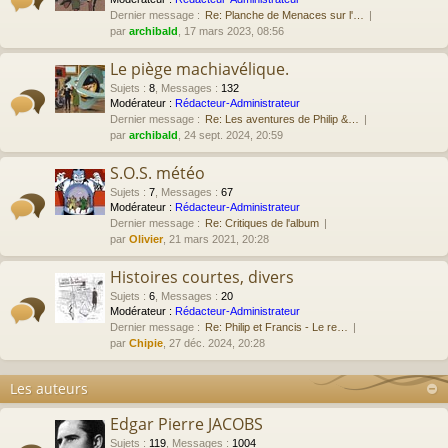
Dernier message :
Re: Planche de Menaces sur l'…
par
archibald
, 17 mars 2023, 08:56
Le piège machiavélique.
Sujets
:
8
,
Messages
:
132
Modérateur :
Rédacteur-Administrateur
Dernier message :
Re: Les aventures de Philip &…
par
archibald
, 24 sept. 2024, 20:59
S.O.S. météo
Sujets
:
7
,
Messages
:
67
Modérateur :
Rédacteur-Administrateur
Dernier message :
Re: Critiques de l'album
par
Olivier
, 21 mars 2021, 20:28
Histoires courtes, divers
Sujets
:
6
,
Messages
:
20
Modérateur :
Rédacteur-Administrateur
Dernier message :
Re: Philip et Francis - Le re…
par
Chipie
, 27 déc. 2024, 20:28
Les auteurs
Edgar Pierre JACOBS
Sujets
:
119
,
Messages
:
1004