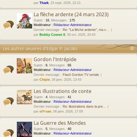
par
Thark
, 23 sept. 2025, 22:21
La flèche ardente (24 mars 2023)
Sujets
:
16
,
Messages
:
175
Modérateur :
Rédacteur-Administrateur
Dernier message :
Re: "La flèche ardente", ma c…
par
Bobby Cowen II
, 30 oct. 2025, 20:43
Les autres oeuvres d'Edgar P. Jacobs
Gordon l'Intrépide
Sujets
:
6
,
Messages
:
65
Modérateur :
Rédacteur-Administrateur
Dernier message :
Flash Gordon TV serials
par
Chipie
, 26 janv. 2025, 13:43
Les illustrations de conte
Sujets
:
4
,
Messages
:
41
Modérateur :
Rédacteur-Administrateur
Dernier message :
Re: illustrations dans la pre…
par
olY-san
, 06 janv. 2026, 17:09
La Guerre des Mondes
Sujets
:
5
,
Messages
:
40
Modérateur :
Rédacteur-Administrateur