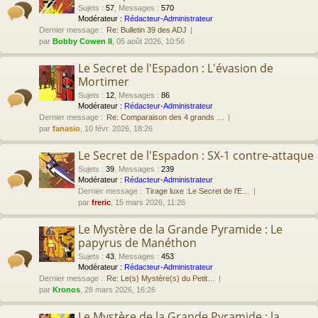
Sujets
:
57
,
Messages
:
570
Modérateur :
Rédacteur-Administrateur
Dernier message :
Re: Bulletin 39 des ADJ
par
Bobby Cowen II
, 05 août 2026, 10:56
Le Secret de l'Espadon : L'évasion de
Mortimer
Sujets
:
12
,
Messages
:
86
Modérateur :
Rédacteur-Administrateur
Dernier message :
Re: Comparaison des 4 grands …
par
fanasio
, 10 févr. 2026, 18:26
Le Secret de l'Espadon : SX-1 contre-attaque
Sujets
:
39
,
Messages
:
239
Modérateur :
Rédacteur-Administrateur
Dernier message :
Tirage luxe :Le Secret de l'E…
par
freric
, 15 mars 2026, 11:26
Le Mystère de la Grande Pyramide : Le
papyrus de Manéthon
Sujets
:
43
,
Messages
:
453
Modérateur :
Rédacteur-Administrateur
Dernier message :
Re: Le(s) Mystère(s) du Petit…
par
Kronos
, 28 mars 2026, 16:26
Le Mystère de la Grande Pyramide : la