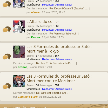
Sujets
:
72
,
Messages
:
754
Modérateur :
Rédacteur-Administrateur
Dernier message :
Re: Décorti'Case #2 (Jacobs) …
par
olY-san
, 12 févr. 2026, 11:42
L'Affaire du collier
Sujets
:
35
,
Messages
:
362
Modérateur :
Rédacteur-Administrateur
Dernier message :
Re: Vente sur leboncoin
par
Kronos
, 22 juil. 2026, 17:03
Les 3 Formules du professeur Satô :
Mortimer à Tokyo
Sujets
:
37
,
Messages
:
367
Modérateur :
Rédacteur-Administrateur
Dernier message :
Re: Les Trois Formules du Pro…
par
Kronos
, 04 août 2026, 17:40
Les 3 Formules du professeur Satô :
Mortimer contre Mortimer
Sujets
:
38
,
Messages
:
352
Modérateur :
Rédacteur-Administrateur
Dernier message :
Re: Olrik est-il mort à la fi…
par
Capitaine Blake
, 02 juin 2026, 22:26
Les albums des repreneurs