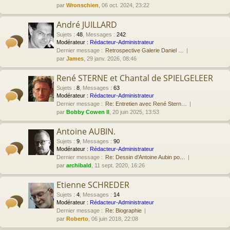
par
Wronschien
, 06 oct. 2024, 23:22
André JUILLARD
Sujets
:
48
,
Messages
:
242
Modérateur :
Rédacteur-Administrateur
Dernier message :
Retrospective Galerie Daniel …
par
James
, 29 janv. 2026, 08:46
René STERNE et Chantal de SPIELGELEER
Sujets
:
8
,
Messages
:
63
Modérateur :
Rédacteur-Administrateur
Dernier message :
Re: Entretien avec René Stern…
par
Bobby Cowen II
, 20 juin 2025, 13:53
Antoine AUBIN.
Sujets
:
9
,
Messages
:
90
Modérateur :
Rédacteur-Administrateur
Dernier message :
Re: Dessin d'Antoine Aubin po…
par
archibald
, 11 sept. 2020, 16:26
Etienne SCHREDER
Sujets
:
4
,
Messages
:
14
Modérateur :
Rédacteur-Administrateur
Dernier message :
Re: Biographie
par
Roberto
, 06 juin 2018, 22:08