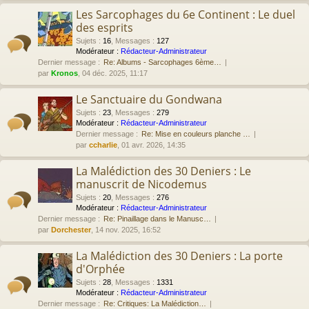
Les Sarcophages du 6e Continent : Le duel
des esprits
Sujets
:
16
,
Messages
:
127
Modérateur :
Rédacteur-Administrateur
Dernier message :
Re: Albums - Sarcophages 6ème…
par
Kronos
, 04 déc. 2025, 11:17
Le Sanctuaire du Gondwana
Sujets
:
23
,
Messages
:
279
Modérateur :
Rédacteur-Administrateur
Dernier message :
Re: Mise en couleurs planche …
par
ccharlie
, 01 avr. 2026, 14:35
La Malédiction des 30 Deniers : Le
manuscrit de Nicodemus
Sujets
:
20
,
Messages
:
276
Modérateur :
Rédacteur-Administrateur
Dernier message :
Re: Pinaillage dans le Manusc…
par
Dorchester
, 14 nov. 2025, 16:52
La Malédiction des 30 Deniers : La porte
d'Orphée
Sujets
:
28
,
Messages
:
1331
Modérateur :
Rédacteur-Administrateur
Dernier message :
Re: Critiques: La Malédiction…