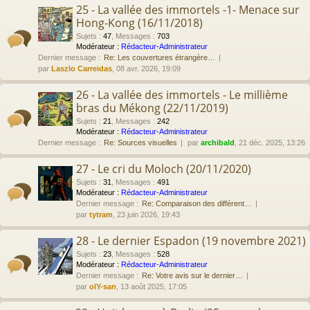
25 - La vallée des immortels -1- Menace sur
Hong-Kong (16/11/2018)
Sujets
:
47
,
Messages
:
703
Modérateur :
Rédacteur-Administrateur
Dernier message :
Re: Les couvertures étrangère…
par
Laszlo Carreidas
, 08 avr. 2026, 19:09
26 - La vallée des immortels - Le millième
bras du Mékong (22/11/2019)
Sujets
:
21
,
Messages
:
242
Modérateur :
Rédacteur-Administrateur
Dernier message :
Re: Sources visuelles
par
archibald
, 21 déc. 2025, 13:26
27 - Le cri du Moloch (20/11/2020)
Sujets
:
31
,
Messages
:
491
Modérateur :
Rédacteur-Administrateur
Dernier message :
Re: Comparaison des différent…
par
tytram
, 23 juin 2026, 19:43
28 - Le dernier Espadon (19 novembre 2021)
Sujets
:
23
,
Messages
:
528
Modérateur :
Rédacteur-Administrateur
Dernier message :
Re: Votre avis sur le dernier…
par
olY-san
, 13 août 2025, 17:05