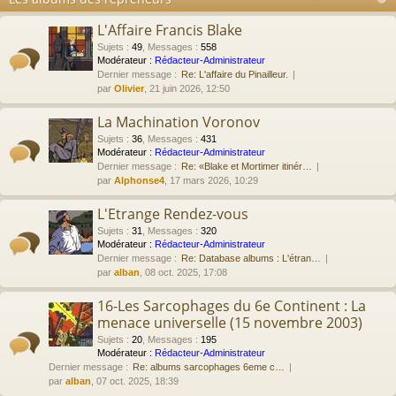
L'Affaire Francis Blake
Sujets
:
49
,
Messages
:
558
Modérateur :
Rédacteur-Administrateur
Dernier message :
Re: L'affaire du Pinailleur.
par
Olivier
, 21 juin 2026, 12:50
La Machination Voronov
Sujets
:
36
,
Messages
:
431
Modérateur :
Rédacteur-Administrateur
Dernier message :
Re: «Blake et Mortimer itinér…
par
Alphonse4
, 17 mars 2026, 10:29
L'Etrange Rendez-vous
Sujets
:
31
,
Messages
:
320
Modérateur :
Rédacteur-Administrateur
Dernier message :
Re: Database albums : L'étran…
par
alban
, 08 oct. 2025, 17:08
16-Les Sarcophages du 6e Continent : La
menace universelle (15 novembre 2003)
Sujets
:
20
,
Messages
:
195
Modérateur :
Rédacteur-Administrateur
Dernier message :
Re: albums sarcophages 6eme c…
par
alban
, 07 oct. 2025, 18:39