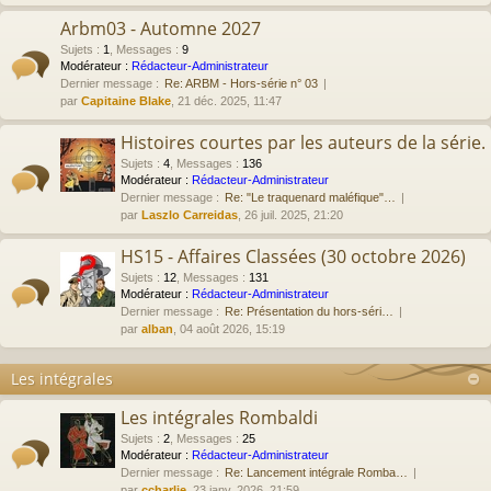
Arbm03 - Automne 2027
Sujets
:
1
,
Messages
:
9
Modérateur :
Rédacteur-Administrateur
Dernier message :
Re: ARBM - Hors-série n° 03
par
Capitaine Blake
, 21 déc. 2025, 11:47
Histoires courtes par les auteurs de la série.
Sujets
:
4
,
Messages
:
136
Modérateur :
Rédacteur-Administrateur
Dernier message :
Re: "Le traquenard maléfique"…
par
Laszlo Carreidas
, 26 juil. 2025, 21:20
HS15 - Affaires Classées (30 octobre 2026)
Sujets
:
12
,
Messages
:
131
Modérateur :
Rédacteur-Administrateur
Dernier message :
Re: Présentation du hors-séri…
par
alban
, 04 août 2026, 15:19
Les intégrales
Les intégrales Rombaldi
Sujets
:
2
,
Messages
:
25
Modérateur :
Rédacteur-Administrateur
Dernier message :
Re: Lancement intégrale Romba…
par
ccharlie
, 23 janv. 2026, 21:59