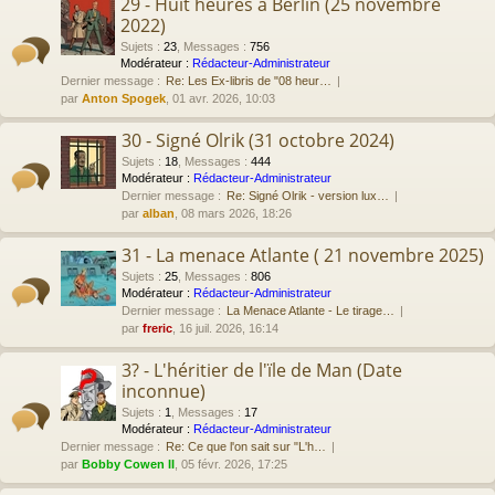
29 - Huit heures à Berlin (25 novembre
2022)
Sujets
:
23
,
Messages
:
756
Modérateur :
Rédacteur-Administrateur
Dernier message :
Re: Les Ex-libris de "08 heur…
par
Anton Spogek
, 01 avr. 2026, 10:03
30 - Signé Olrik (31 octobre 2024)
Sujets
:
18
,
Messages
:
444
Modérateur :
Rédacteur-Administrateur
Dernier message :
Re: Signé Olrik - version lux…
par
alban
, 08 mars 2026, 18:26
31 - La menace Atlante ( 21 novembre 2025)
Sujets
:
25
,
Messages
:
806
Modérateur :
Rédacteur-Administrateur
Dernier message :
La Menace Atlante - Le tirage…
par
freric
, 16 juil. 2026, 16:14
3? - L'héritier de l'ïle de Man (Date
inconnue)
Sujets
:
1
,
Messages
:
17
Modérateur :
Rédacteur-Administrateur
Dernier message :
Re: Ce que l'on sait sur "L'h…
par
Bobby Cowen II
, 05 févr. 2026, 17:25