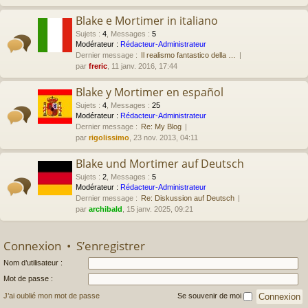
Blake e Mortimer in italiano
Sujets
:
4
,
Messages
:
5
Modérateur :
Rédacteur-Administrateur
Dernier message :
Il realismo fantastico della …
par
freric
, 11 janv. 2016, 17:44
Blake y Mortimer en español
Sujets
:
4
,
Messages
:
25
Modérateur :
Rédacteur-Administrateur
Dernier message :
Re: My Blog
par
rigolissimo
, 23 nov. 2013, 04:11
Blake und Mortimer auf Deutsch
Sujets
:
2
,
Messages
:
5
Modérateur :
Rédacteur-Administrateur
Dernier message :
Re: Diskussion auf Deutsch
par
archibald
, 15 janv. 2025, 09:21
Connexion
•
S’enregistrer
Nom d’utilisateur :
Mot de passe :
J’ai oublié mon mot de passe
Se souvenir de moi