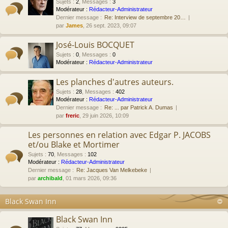
Sujets
:
2
,
Messages
:
3
Modérateur :
Rédacteur-Administrateur
Dernier message :
Re: Interview de septembre 20…
par
James
, 26 sept. 2023, 09:07
José-Louis BOCQUET
Sujets
:
0
,
Messages
:
0
Modérateur :
Rédacteur-Administrateur
Les planches d'autres auteurs.
Sujets
:
28
,
Messages
:
402
Modérateur :
Rédacteur-Administrateur
Dernier message :
Re: ... par Patrick A. Dumas
par
freric
, 29 juin 2026, 10:09
Les personnes en relation avec Edgar P. JACOBS
et/ou Blake et Mortimer
Sujets
:
70
,
Messages
:
102
Modérateur :
Rédacteur-Administrateur
Dernier message :
Re: Jacques Van Melkebeke
par
archibald
, 01 mars 2026, 09:36
Black Swan Inn
Black Swan Inn