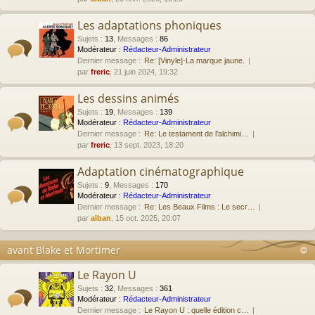
Les adaptations phoniques
Sujets
:
13
,
Messages
:
86
Modérateur :
Rédacteur-Administrateur
Dernier message :
Re: [Vinyle]-La marque jaune.
par
freric
, 21 juin 2024, 19:32
Les dessins animés
Sujets
:
19
,
Messages
:
139
Modérateur :
Rédacteur-Administrateur
Dernier message :
Re: Le testament de l'alchimi…
par
freric
, 13 sept. 2023, 18:20
Adaptation cinématographique
Sujets
:
9
,
Messages
:
170
Modérateur :
Rédacteur-Administrateur
Dernier message :
Re: Les Beaux Films : Le secr…
par
alban
, 15 oct. 2025, 20:07
avant Blake et Mortimer
Le Rayon U
Sujets
:
32
,
Messages
:
361
Modérateur :
Rédacteur-Administrateur
Dernier message :
Le Rayon U : quelle édition c…