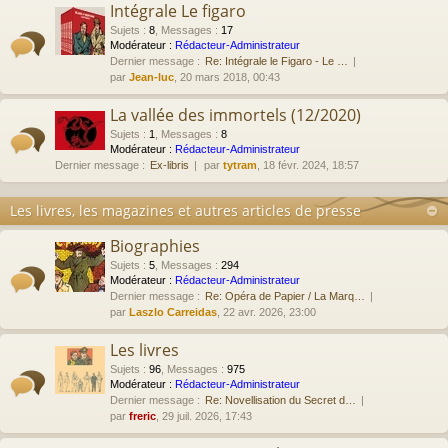
Intégrale Le figaro
Sujets
:
8
,
Messages
:
17
Modérateur :
Rédacteur-Administrateur
Dernier message :
Re: Intégrale le Figaro - Le …
par
Jean-luc
, 20 mars 2018, 00:43
La vallée des immortels (12/2020)
Sujets
:
1
,
Messages
:
8
Modérateur :
Rédacteur-Administrateur
Dernier message :
Ex-libris
par
tytram
, 18 févr. 2024, 18:57
Les livres, les magazines et autres articles de presse
Biographies
Sujets
:
5
,
Messages
:
294
Modérateur :
Rédacteur-Administrateur
Dernier message :
Re: Opéra de Papier / La Marq…
par
Laszlo Carreidas
, 22 avr. 2026, 23:00
Les livres
Sujets
:
96
,
Messages
:
975
Modérateur :
Rédacteur-Administrateur
Dernier message :
Re: Novellisation du Secret d…
par
freric
, 29 juil. 2026, 17:43