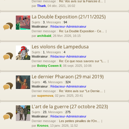
Dernier message :
Re: Vos avis sur la Fiancée d…
par
Thark
, 04 déc. 2021, 16:02
La Double Exposition (21/11/2025)
Sujets
:
3
,
Messages
:
94
Modérateur :
Rédacteur-Administrateur
Dernier message :
Re: La Double Exposition - Ce…
par
archibald
, 26 févr. 2026, 16:15
Les violons de Lampedusa
Sujets
:
1
,
Messages
:
4
Modérateur :
Rédacteur-Administrateur
Dernier message :
Re: Ce que nous savons sur "L…
par
Bobby Cowen II
, 06 sept. 2025, 10:06
Le dernier Pharaon (29 mai 2019)
Sujets
:
45
,
Messages
:
324
Modérateur :
Rédacteur-Administrateur
Dernier message :
Re: Votre avis sur "Le Dernie…
par
supernova
, 02 janv. 2025, 20:41
L'art de la guerre (27 octobre 2023)
Sujets
:
23
,
Messages
:
275
Modérateur :
Rédacteur-Administrateur
Dernier message :
Les petites pinailles de l'On…
par
Kronos
, 13 janv. 2026, 11:52