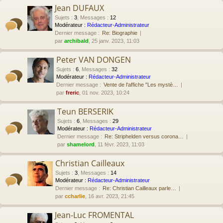
Jean DUFAUX
Sujets
:
3
,
Messages
:
12
Modérateur :
Rédacteur-Administrateur
Dernier message :
Re: Biographie
par
archibald
, 25 janv. 2023, 11:03
Peter VAN DONGEN
Sujets
:
6
,
Messages
:
32
Modérateur :
Rédacteur-Administrateur
Dernier message :
Vente de l'affiche "Les mystè…
par
freric
, 01 nov. 2023, 10:24
Teun BERSERIK
Sujets
:
6
,
Messages
:
29
Modérateur :
Rédacteur-Administrateur
Dernier message :
Re: Striphelden versus corona…
par
shamelord
, 11 févr. 2023, 11:03
Christian Cailleaux
Sujets
:
3
,
Messages
:
14
Modérateur :
Rédacteur-Administrateur
Dernier message :
Re: Christian Cailleaux parle…
par
ccharlie
, 16 avr. 2023, 21:45
Jean-Luc FROMENTAL