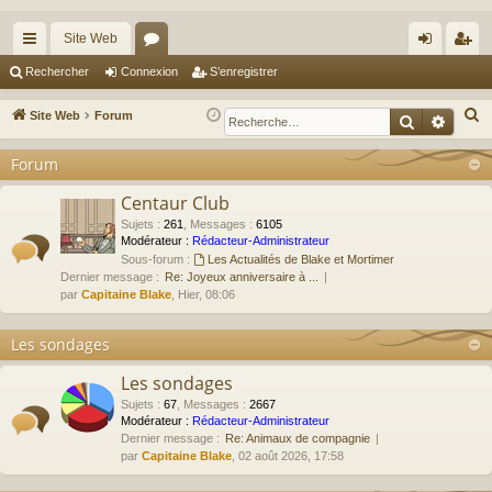
Site Web
cc
or
on
’e
Rechercher
Connexion
S’enregistrer
ès
u
ne
nr
R
Site Web
Forum
Recherche
Reche
ra
m
xi
eg
e
Forum
c
pi
s
on
ist
h
Centaur Club
de
re
e
Sujets
:
261
,
Messages
:
6105
r
r
Modérateur :
Rédacteur-Administrateur
Sous-forum :
Les Actualités de Blake et Mortimer
c
Dernier message :
Re: Joyeux anniversaire à ...
h
par
Capitaine Blake
, Hier, 08:06
e
r
Les sondages
Les sondages
Sujets
:
67
,
Messages
:
2667
Modérateur :
Rédacteur-Administrateur
Dernier message :
Re: Animaux de compagnie
par
Capitaine Blake
, 02 août 2026, 17:58