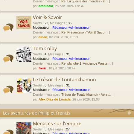
Dernier message :
Re: La guerre des mondes - il…
par
archibald
, 26 nov. 2024, 09:34
Voir & Savoir
Sujets
:
22
,
Messages
:
36
Modérateur :
Rédacteur-Administrateur
Dernier message :
Re: Présentation "Voir & Savo…
par
alban
, 02 févr. 2026, 15:13
Tom Colby
Sujets
:
4
,
Messages
:
31
Modérateur :
Rédacteur-Administrateur
Dernier message :
Re: planche 1: Ambiance Weste…
par
freric
, 10 juil. 2023, 20:47
Le trésor de Toutankhamon
Sujets
:
6
,
Messages
:
31
Modérateur :
Rédacteur-Administrateur
Dernier message :
Trésor de Toutânkhamon - Vers…
par
Alex Diaz de Losada
, 26 juin 2026, 12:08
Les aventures de Philip et Francis
Menaces sur l'empire
Sujets
:
5
,
Messages
:
27
Modérateur :
Rédacteur-Administrateur