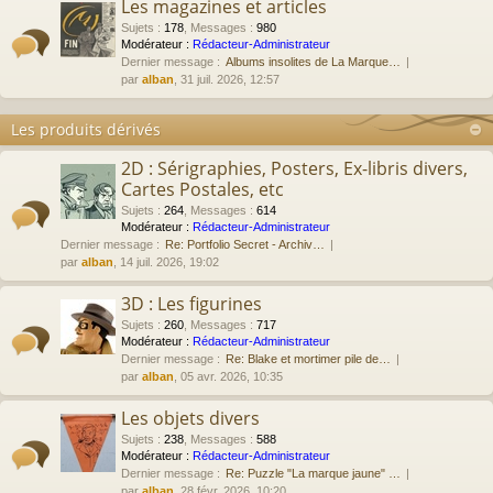
Les magazines et articles
Sujets
:
178
,
Messages
:
980
Modérateur :
Rédacteur-Administrateur
Dernier message :
Albums insolites de La Marque…
par
alban
, 31 juil. 2026, 12:57
Les produits dérivés
2D : Sérigraphies, Posters, Ex-libris divers,
Cartes Postales, etc
Sujets
:
264
,
Messages
:
614
Modérateur :
Rédacteur-Administrateur
Dernier message :
Re: Portfolio Secret - Archiv…
par
alban
, 14 juil. 2026, 19:02
3D : Les figurines
Sujets
:
260
,
Messages
:
717
Modérateur :
Rédacteur-Administrateur
Dernier message :
Re: Blake et mortimer pile de…
par
alban
, 05 avr. 2026, 10:35
Les objets divers
Sujets
:
238
,
Messages
:
588
Modérateur :
Rédacteur-Administrateur
Dernier message :
Re: Puzzle "La marque jaune" …
par
alban
, 28 févr. 2026, 10:20