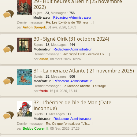
29 - Huit heures à Berlin (25 novembre
2022)
Sujets
:
23
,
Messages
:
756
Modérateur :
Rédacteur-Administrateur
Dernier message :
Re: Les Ex-libris de "08 heur…
par
Anton Spogek
, 01 avr. 2026, 10:03
30 - Signé Olrik (31 octobre 2024)
Sujets
:
18
,
Messages
:
444
Modérateur :
Rédacteur-Administrateur
Dernier message :
Re: Signé Olrik - version lux…
par
alban
, 08 mars 2026, 18:26
31 - La menace Atlante ( 21 novembre 2025)
Sujets
:
25
,
Messages
:
806
Modérateur :
Rédacteur-Administrateur
Dernier message :
La Menace Atlante - Le tirage…
par
freric
, 16 juil. 2026, 16:14
3? - L'héritier de l'ïle de Man (Date
inconnue)
Sujets
:
1
,
Messages
:
17
Modérateur :
Rédacteur-Administrateur
Dernier message :
Re: Ce que l'on sait sur "L'h…
par
Bobby Cowen II
, 05 févr. 2026, 17:25