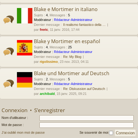
Blake e Mortimer in italiano
Sujets
:
4
,
Messages
:
5
Modérateur :
Rédacteur-Administrateur
Dernier message :
Il realismo fantastico della …
par
freric
, 11 janv. 2016, 17:44
Blake y Mortimer en español
Sujets
:
4
,
Messages
:
25
Modérateur :
Rédacteur-Administrateur
Dernier message :
Re: My Blog
par
rigolissimo
, 23 nov. 2013, 04:11
Blake und Mortimer auf Deutsch
Sujets
:
2
,
Messages
:
5
Modérateur :
Rédacteur-Administrateur
Dernier message :
Re: Diskussion auf Deutsch
par
archibald
, 15 janv. 2025, 09:21
Connexion
•
S’enregistrer
Nom d’utilisateur :
Mot de passe :
J’ai oublié mon mot de passe
Se souvenir de moi