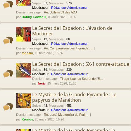
Sujets
:
57
,
Messages
:
570
Modérateur :
Rédacteur-Administrateur
Dernier message :
Re: Bulletin 39 des ADJ
par
Bobby Cowen II
, 05 août 2026, 10:56
Le Secret de l'Espadon : L'évasion de
Mortimer
Sujets
:
12
,
Messages
:
86
Modérateur :
Rédacteur-Administrateur
Dernier message :
Re: Comparaison des 4 grands …
par
fanasio
, 10 févr. 2026, 18:26
Le Secret de l'Espadon : SX-1 contre-attaque
Sujets
:
39
,
Messages
:
239
Modérateur :
Rédacteur-Administrateur
Dernier message :
Tirage luxe :Le Secret de l'E…
par
freric
, 15 mars 2026, 11:26
Le Mystère de la Grande Pyramide : Le
papyrus de Manéthon
Sujets
:
43
,
Messages
:
453
Modérateur :
Rédacteur-Administrateur
Dernier message :
Re: Le(s) Mystère(s) du Petit…
par
Kronos
, 28 mars 2026, 16:26
Le Mystère de la Grande Pyramide : la