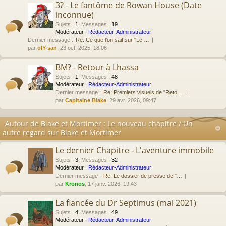
3? - Le fantôme de Rowan House (Date
inconnue)
Sujets
:
1
,
Messages
:
19
Modérateur :
Rédacteur-Administrateur
Dernier message :
Re: Ce que l'on sait sur "Le …
par
olY-san
, 23 oct. 2025, 18:06
BM? - Retour à Lhassa
Sujets
:
1
,
Messages
:
48
Modérateur :
Rédacteur-Administrateur
Dernier message :
Re: Premiers visuels de "Reto…
par
Capitaine Blake
, 29 avr. 2026, 09:47
Autour de Blake et Mortimer : Le nouveau chapitre / Un
autre regard sur Blake et Mortimer
Le dernier Chapitre - L'aventure immobile
Sujets
:
3
,
Messages
:
32
Modérateur :
Rédacteur-Administrateur
Dernier message :
Re: Le dossier de presse de "…
par
Kronos
, 17 janv. 2026, 19:43
La fiancée du Dr Septimus (mai 2021)
Sujets
:
4
,
Messages
:
49
Modérateur :
Rédacteur-Administrateur