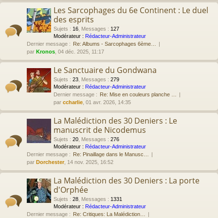
Les Sarcophages du 6e Continent : Le duel
des esprits
Sujets
:
16
,
Messages
:
127
Modérateur :
Rédacteur-Administrateur
Dernier message :
Re: Albums - Sarcophages 6ème…
par
Kronos
, 04 déc. 2025, 11:17
Le Sanctuaire du Gondwana
Sujets
:
23
,
Messages
:
279
Modérateur :
Rédacteur-Administrateur
Dernier message :
Re: Mise en couleurs planche …
par
ccharlie
, 01 avr. 2026, 14:35
La Malédiction des 30 Deniers : Le
manuscrit de Nicodemus
Sujets
:
20
,
Messages
:
276
Modérateur :
Rédacteur-Administrateur
Dernier message :
Re: Pinaillage dans le Manusc…
par
Dorchester
, 14 nov. 2025, 16:52
La Malédiction des 30 Deniers : La porte
d'Orphée
Sujets
:
28
,
Messages
:
1331
Modérateur :
Rédacteur-Administrateur
Dernier message :
Re: Critiques: La Malédiction…