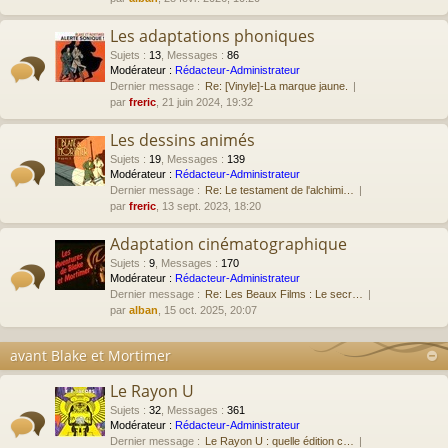
Les adaptations phoniques
Sujets
:
13
,
Messages
:
86
Modérateur :
Rédacteur-Administrateur
Dernier message :
Re: [Vinyle]-La marque jaune.
par
freric
, 21 juin 2024, 19:32
Les dessins animés
Sujets
:
19
,
Messages
:
139
Modérateur :
Rédacteur-Administrateur
Dernier message :
Re: Le testament de l'alchimi…
par
freric
, 13 sept. 2023, 18:20
Adaptation cinématographique
Sujets
:
9
,
Messages
:
170
Modérateur :
Rédacteur-Administrateur
Dernier message :
Re: Les Beaux Films : Le secr…
par
alban
, 15 oct. 2025, 20:07
avant Blake et Mortimer
Le Rayon U
Sujets
:
32
,
Messages
:
361
Modérateur :
Rédacteur-Administrateur
Dernier message :
Le Rayon U : quelle édition c…