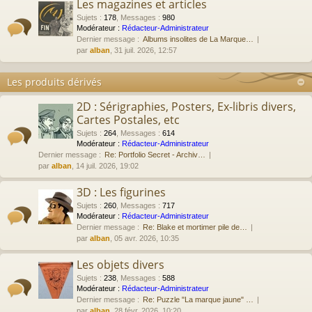
Les magazines et articles
Sujets
:
178
,
Messages
:
980
Modérateur :
Rédacteur-Administrateur
Dernier message :
Albums insolites de La Marque…
par
alban
, 31 juil. 2026, 12:57
Les produits dérivés
2D : Sérigraphies, Posters, Ex-libris divers,
Cartes Postales, etc
Sujets
:
264
,
Messages
:
614
Modérateur :
Rédacteur-Administrateur
Dernier message :
Re: Portfolio Secret - Archiv…
par
alban
, 14 juil. 2026, 19:02
3D : Les figurines
Sujets
:
260
,
Messages
:
717
Modérateur :
Rédacteur-Administrateur
Dernier message :
Re: Blake et mortimer pile de…
par
alban
, 05 avr. 2026, 10:35
Les objets divers
Sujets
:
238
,
Messages
:
588
Modérateur :
Rédacteur-Administrateur
Dernier message :
Re: Puzzle "La marque jaune" …
par
alban
, 28 févr. 2026, 10:20