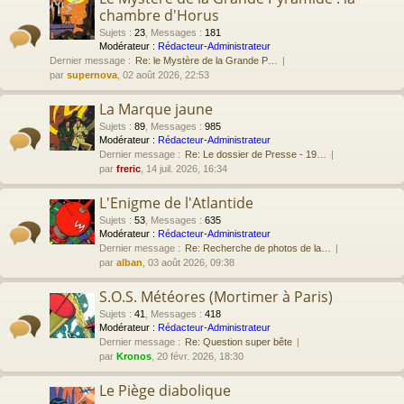
chambre d'Horus
Sujets
:
23
,
Messages
:
181
Modérateur :
Rédacteur-Administrateur
Dernier message :
Re: le Mystère de la Grande P…
par
supernova
, 02 août 2026, 22:53
La Marque jaune
Sujets
:
89
,
Messages
:
985
Modérateur :
Rédacteur-Administrateur
Dernier message :
Re: Le dossier de Presse - 19…
par
freric
, 14 juil. 2026, 16:34
L'Enigme de l'Atlantide
Sujets
:
53
,
Messages
:
635
Modérateur :
Rédacteur-Administrateur
Dernier message :
Re: Recherche de photos de la…
par
alban
, 03 août 2026, 09:38
S.O.S. Météores (Mortimer à Paris)
Sujets
:
41
,
Messages
:
418
Modérateur :
Rédacteur-Administrateur
Dernier message :
Re: Question super bête
par
Kronos
, 20 févr. 2026, 18:30
Le Piège diabolique