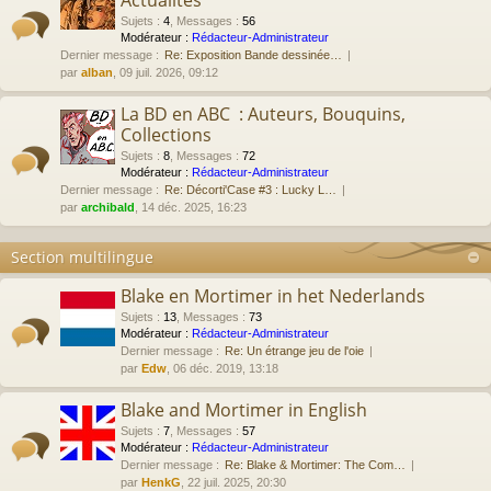
Actualités
Sujets
:
4
,
Messages
:
56
Modérateur :
Rédacteur-Administrateur
Dernier message :
Re: Exposition Bande dessinée…
par
alban
, 09 juil. 2026, 09:12
La BD en ABC : Auteurs, Bouquins,
Collections
Sujets
:
8
,
Messages
:
72
Modérateur :
Rédacteur-Administrateur
Dernier message :
Re: Décorti'Case #3 : Lucky L…
par
archibald
, 14 déc. 2025, 16:23
Section multilingue
Blake en Mortimer in het Nederlands
Sujets
:
13
,
Messages
:
73
Modérateur :
Rédacteur-Administrateur
Dernier message :
Re: Un étrange jeu de l'oie
par
Edw
, 06 déc. 2019, 13:18
Blake and Mortimer in English
Sujets
:
7
,
Messages
:
57
Modérateur :
Rédacteur-Administrateur
Dernier message :
Re: Blake & Mortimer: The Com…
par
HenkG
, 22 juil. 2025, 20:30