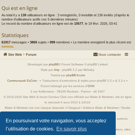
Qui est en ligne
Au total il y a
139
utilisateurs en ligne : 3 enregistrés, 0 invisible et 136 invités (d’après le
nombre d’utilisateurs actifs ces 5 dernières minutes)
Le record du nombre d’utilisateurs en ligne est de
10577
, le 19 févr. 2026, 03:41
Statistiques
61917
messages •
3869
sujets •
999
membres • Le membre enregistré le plus récent est
norona
.
Site Web
Forum
Nous contacter
Développé par
phpBB
® Forum Software © phpBB Limited
Style par
Arty
- phpBB 3.2 par MrGaby
Traduit par
phpBB-fr.com
Communauté EzCom
: « Traductions d'extensions & styles pour phpBB 3.2.x & 3.3.x »
Forum hébergé par les services d’
OVH
2 rue Kellermann - 59100 Roubaix - France - tél 1007
© 2010-2020 Site Web & forum Centaur Club non-officiels sur Blake & Mortimer, mis en ligne
le mercredi 4 aout 2010 à 22h10
Blake & Mortimer est une marque deposée © Dargaud / Editions Blake & Mortimer / Studio
Jacobs
Toutes les images incluses dans ces pages sont la propriété exclusive de leurs auteurs,
En poursuivant votre navigation, vous acceptez
ayant droits et/ou éditeurs.
l’utilisation de cookies.
En savoir plus
Elles ne sont ici qu'à titre de référence ou d'illustration. Si les propriétaires le désirent, elles
seront retirées immédiatement.