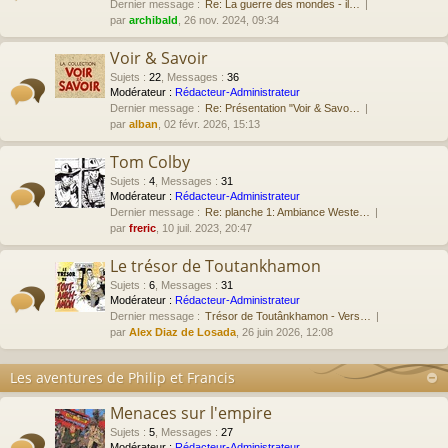
Dernier message :
Re: La guerre des mondes - il…
par
archibald
, 26 nov. 2024, 09:34
Voir & Savoir
Sujets
:
22
,
Messages
:
36
Modérateur :
Rédacteur-Administrateur
Dernier message :
Re: Présentation "Voir & Savo…
par
alban
, 02 févr. 2026, 15:13
Tom Colby
Sujets
:
4
,
Messages
:
31
Modérateur :
Rédacteur-Administrateur
Dernier message :
Re: planche 1: Ambiance Weste…
par
freric
, 10 juil. 2023, 20:47
Le trésor de Toutankhamon
Sujets
:
6
,
Messages
:
31
Modérateur :
Rédacteur-Administrateur
Dernier message :
Trésor de Toutânkhamon - Vers…
par
Alex Diaz de Losada
, 26 juin 2026, 12:08
Les aventures de Philip et Francis
Menaces sur l'empire
Sujets
:
5
,
Messages
:
27
Modérateur :
Rédacteur-Administrateur