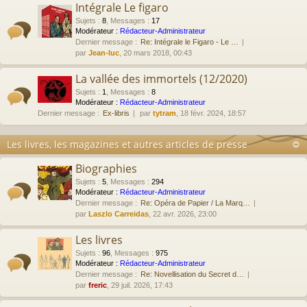
Intégrale Le figaro
Sujets
:
8
,
Messages
:
17
Modérateur :
Rédacteur-Administrateur
Dernier message :
Re: Intégrale le Figaro - Le …
par
Jean-luc
, 20 mars 2018, 00:43
La vallée des immortels (12/2020)
Sujets
:
1
,
Messages
:
8
Modérateur :
Rédacteur-Administrateur
Dernier message :
Ex-libris
par
tytram
, 18 févr. 2024, 18:57
Les livres, les magazines et autres articles de presse
Biographies
Sujets
:
5
,
Messages
:
294
Modérateur :
Rédacteur-Administrateur
Dernier message :
Re: Opéra de Papier / La Marq…
par
Laszlo Carreidas
, 22 avr. 2026, 23:00
Les livres
Sujets
:
96
,
Messages
:
975
Modérateur :
Rédacteur-Administrateur
Dernier message :
Re: Novellisation du Secret d…
par
freric
, 29 juil. 2026, 17:43