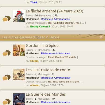
par
Thark
, 23 sept. 2025, 22:21
La flèche ardente (24 mars 2023)
Sujets
:
16
,
Messages
:
175
Modérateur :
Rédacteur-Administrateur
Dernier message :
Re: "La flèche ardente", ma c…
par
Bobby Cowen II
, 30 oct. 2025, 20:43
Les autres oeuvres d'Edgar P. Jacobs
Gordon l'Intrépide
Sujets
:
6
,
Messages
:
65
Modérateur :
Rédacteur-Administrateur
Dernier message :
Flash Gordon TV serials
par
Chipie
, 26 janv. 2025, 13:43
Les illustrations de conte
Sujets
:
4
,
Messages
:
41
Modérateur :
Rédacteur-Administrateur
Dernier message :
Re: illustrations dans la pre…
par
olY-san
, 06 janv. 2026, 17:09
La Guerre des Mondes
Sujets
:
5
,
Messages
:
40
Modérateur :
Rédacteur-Administrateur