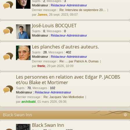
Sujets
:
2
,
Messages
:
3
Modérateur :
Rédacteur-Administrateur
Dernier message :
Re: Interview de septembre 20…
par
James
, 26 sept. 2023, 09:07
José-Louis BOCQUET
Sujets
:
0
,
Messages
:
0
Modérateur :
Rédacteur-Administrateur
Les planches d'autres auteurs.
Sujets
:
28
,
Messages
:
402
Modérateur :
Rédacteur-Administrateur
Dernier message :
Re: ... par Patrick A. Dumas
par
freric
, 29 juin 2026, 10:09
Les personnes en relation avec Edgar P. JACOBS
et/ou Blake et Mortimer
Sujets
:
70
,
Messages
:
102
Modérateur :
Rédacteur-Administrateur
Dernier message :
Re: Jacques Van Melkebeke
par
archibald
, 01 mars 2026, 09:36
Black Swan Inn
Black Swan Inn