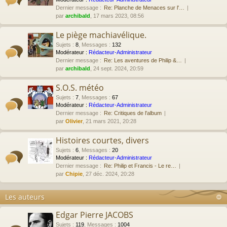
Dernier message :
Re: Planche de Menaces sur l'…
par
archibald
, 17 mars 2023, 08:56
Le piège machiavélique.
Sujets
:
8
,
Messages
:
132
Modérateur :
Rédacteur-Administrateur
Dernier message :
Re: Les aventures de Philip &…
par
archibald
, 24 sept. 2024, 20:59
S.O.S. météo
Sujets
:
7
,
Messages
:
67
Modérateur :
Rédacteur-Administrateur
Dernier message :
Re: Critiques de l'album
par
Olivier
, 21 mars 2021, 20:28
Histoires courtes, divers
Sujets
:
6
,
Messages
:
20
Modérateur :
Rédacteur-Administrateur
Dernier message :
Re: Philip et Francis - Le re…
par
Chipie
, 27 déc. 2024, 20:28
Les auteurs
Edgar Pierre JACOBS
Sujets
:
119
,
Messages
:
1004