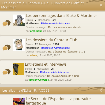
Les dossiers du Centaur Club : L'univers de Blake et
Mortimer
Les personnages dans Blake & Mortimer
Sujets
:
7
,
Messages
:
228
Modérateur :
Rédacteur-Administrateur
Dernier message :
Re: Les savants fous dans la …
par
archibald
, 23 janv. 2026, 10:38
Les dossiers du Centaur Club
Sujets
:
72
,
Messages
:
2974
Modérateur :
Rédacteur-Administrateur
Dernier message :
Re: 9 étapes de réalisation d…
par
alban
, 12 mai 2026, 20:20
Entretiens et Interviews
Sujets
:
5
,
Messages
:
95
Modérateur :
Rédacteur-Administrateur
Dernier message :
Re: Antoine Aubin (8h à Berli…
par
Bobby Cowen II
, 24 juil. 2025, 18:09
Les albums d'Edgar P. JACOBS
Le Secret de l'Espadon : La poursuite
fantastique