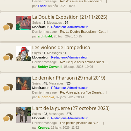
Dernier message :
Re: Vos avis sur la Fiancée d…
par
Thark
, 04 déc. 2021, 16:02
La Double Exposition (21/11/2025)
Sujets
:
3
,
Messages
:
94
Modérateur :
Rédacteur-Administrateur
Dernier message :
Re: La Double Exposition - Ce…
par
archibald
, 26 févr. 2026, 16:15
Les violons de Lampedusa
Sujets
:
1
,
Messages
:
4
Modérateur :
Rédacteur-Administrateur
Dernier message :
Re: Ce que nous savons sur "L…
par
Bobby Cowen II
, 06 sept. 2025, 10:06
Le dernier Pharaon (29 mai 2019)
Sujets
:
45
,
Messages
:
324
Modérateur :
Rédacteur-Administrateur
Dernier message :
Re: Votre avis sur "Le Dernie…
par
supernova
, 02 janv. 2025, 20:41
L'art de la guerre (27 octobre 2023)
Sujets
:
23
,
Messages
:
275
Modérateur :
Rédacteur-Administrateur
Dernier message :
Les petites pinailles de l'On…
par
Kronos
, 13 janv. 2026, 11:52