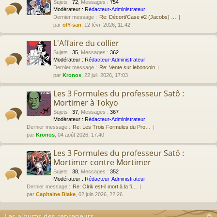
Sujets
:
72
,
Messages
:
754
Modérateur :
Rédacteur-Administrateur
Dernier message :
Re: Décorti'Case #2 (Jacobs) …
par
olY-san
, 12 févr. 2026, 11:42
L'Affaire du collier
Sujets
:
35
,
Messages
:
362
Modérateur :
Rédacteur-Administrateur
Dernier message :
Re: Vente sur leboncoin
par
Kronos
, 22 juil. 2026, 17:03
Les 3 Formules du professeur Satô :
Mortimer à Tokyo
Sujets
:
37
,
Messages
:
367
Modérateur :
Rédacteur-Administrateur
Dernier message :
Re: Les Trois Formules du Pro…
par
Kronos
, 04 août 2026, 17:40
Les 3 Formules du professeur Satô :
Mortimer contre Mortimer
Sujets
:
38
,
Messages
:
352
Modérateur :
Rédacteur-Administrateur
Dernier message :
Re: Olrik est-il mort à la fi…
par
Capitaine Blake
, 02 juin 2026, 22:26
Les albums des repreneurs