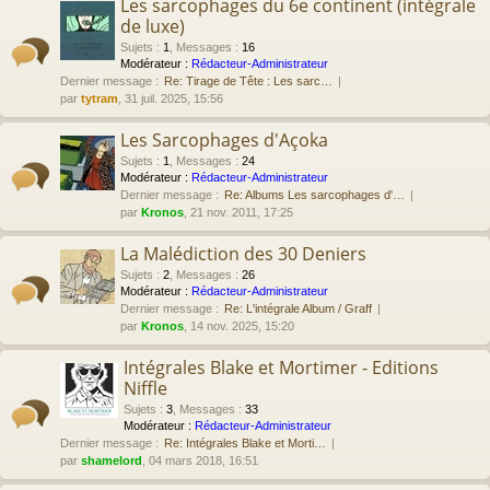
Les sarcophages du 6e continent (intégrale
de luxe)
Sujets
:
1
,
Messages
:
16
Modérateur :
Rédacteur-Administrateur
Dernier message :
Re: Tirage de Tête : Les sarc…
par
tytram
, 31 juil. 2025, 15:56
Les Sarcophages d'Açoka
Sujets
:
1
,
Messages
:
24
Modérateur :
Rédacteur-Administrateur
Dernier message :
Re: Albums Les sarcophages d'…
par
Kronos
, 21 nov. 2011, 17:25
La Malédiction des 30 Deniers
Sujets
:
2
,
Messages
:
26
Modérateur :
Rédacteur-Administrateur
Dernier message :
Re: L'intégrale Album / Graff
par
Kronos
, 14 nov. 2025, 15:20
Intégrales Blake et Mortimer - Editions
Niffle
Sujets
:
3
,
Messages
:
33
Modérateur :
Rédacteur-Administrateur
Dernier message :
Re: Intégrales Blake et Morti…
par
shamelord
, 04 mars 2018, 16:51