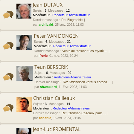
Jean DUFAUX
Sujets
:
3
,
Messages
:
12
Modérateur :
Rédacteur-Administrateur
Dernier message :
Re: Biographie
par
archibald
, 25 janv. 2023, 11:03
Peter VAN DONGEN
Sujets
:
6
,
Messages
:
32
Modérateur :
Rédacteur-Administrateur
Dernier message :
Vente de l'affiche "Les mystè…
par
freric
, 01 nov. 2023, 10:24
Teun BERSERIK
Sujets
:
6
,
Messages
:
29
Modérateur :
Rédacteur-Administrateur
Dernier message :
Re: Striphelden versus corona…
par
shamelord
, 11 févr. 2023, 11:03
Christian Cailleaux
Sujets
:
3
,
Messages
:
14
Modérateur :
Rédacteur-Administrateur
Dernier message :
Re: Christian Cailleaux parle…
par
ccharlie
, 16 avr. 2023, 21:45
Jean-Luc FROMENTAL