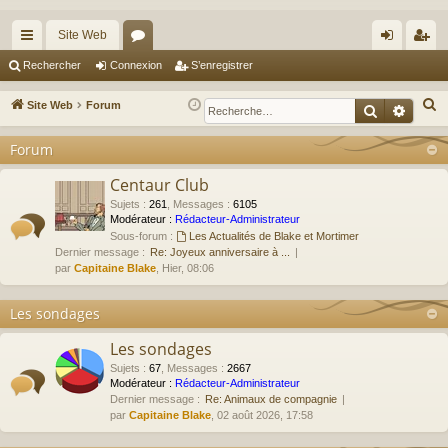
Site Web
cc
or
on
’e
Rechercher
Connexion
S’enregistrer
ès
u
ne
nr
R
Site Web
Forum
Recherche
Reche
ra
m
xi
eg
e
Forum
c
pi
s
on
ist
h
Centaur Club
de
re
e
Sujets
:
261
,
Messages
:
6105
r
r
Modérateur :
Rédacteur-Administrateur
Sous-forum :
Les Actualités de Blake et Mortimer
c
Dernier message :
Re: Joyeux anniversaire à ...
h
par
Capitaine Blake
, Hier, 08:06
e
r
Les sondages
Les sondages
Sujets
:
67
,
Messages
:
2667
Modérateur :
Rédacteur-Administrateur
Dernier message :
Re: Animaux de compagnie
par
Capitaine Blake
, 02 août 2026, 17:58