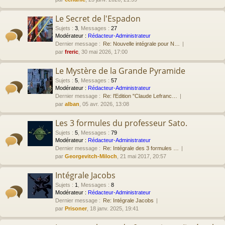
Le Secret de l'Espadon
Sujets
:
3
,
Messages
:
27
Modérateur :
Rédacteur-Administrateur
Dernier message :
Re: Nouvelle intégrale pour N…
par
freric
, 30 mai 2026, 17:00
Le Mystère de la Grande Pyramide
Sujets
:
5
,
Messages
:
57
Modérateur :
Rédacteur-Administrateur
Dernier message :
Re: l'Edition "Claude Lefranc…
par
alban
, 05 avr. 2026, 13:08
Les 3 formules du professeur Sato.
Sujets
:
5
,
Messages
:
79
Modérateur :
Rédacteur-Administrateur
Dernier message :
Re: Intégrale des 3 formules …
par
Georgevitch-Miloch
, 21 mai 2017, 20:57
Intégrale Jacobs
Sujets
:
1
,
Messages
:
8
Modérateur :
Rédacteur-Administrateur
Dernier message :
Re: Intégrale Jacobs
par
Prisoner
, 18 janv. 2025, 19:41