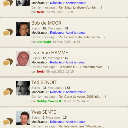
Modérateur :
Rédacteur-Administrateur
Dernier message :
Re: Statut juridique d'un hér…
par
freric
, 23 avr. 2026, 13:58
Bob de MOOR
Sujets
:
16
,
Messages
:
81
Modérateur :
Rédacteur-Administrateur
Dernier message :
Re: Le secret du protectocolo…
par
archibald
, 10 févr. 2026, 16:53
Jean Van HAMME.
Sujets
:
12
,
Messages
:
47
Modérateur :
Rédacteur-Administrateur
Dernier message :
Le Monde HS - Rencontre avec …
par
freric
, 09 août 2023, 17:15
Ted BENOIT
Sujets
:
23
,
Messages
:
133
Modérateur :
Rédacteur-Administrateur
Dernier message :
Re: Carte de voeux 2006 Infor…
par
Bobby Cowen II
, 08 oct. 2025, 14:08
Yves SENTE
Sujets
:
6
,
Messages
:
15
Modérateur :
Rédacteur-Administrateur
Dernier message :
Re: Interview dans "Moustique…