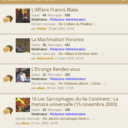
L'Affaire Francis Blake
Sujets
:
49
,
Messages
:
558
Modérateur :
Rédacteur-Administrateur
Dernier message :
Re: L'affaire du Pinailleur.
par
Olivier
, 21 juin 2026, 12:50
La Machination Voronov
Sujets
:
36
,
Messages
:
431
Modérateur :
Rédacteur-Administrateur
Dernier message :
Re: «Blake et Mortimer itinér…
par
Alphonse4
, 17 mars 2026, 10:29
L'Etrange Rendez-vous
Sujets
:
31
,
Messages
:
320
Modérateur :
Rédacteur-Administrateur
Dernier message :
Re: Database albums : L'étran…
par
alban
, 08 oct. 2025, 17:08
16-Les Sarcophages du 6e Continent : La
menace universelle (15 novembre 2003)
Sujets
:
20
,
Messages
:
195
Modérateur :
Rédacteur-Administrateur
Dernier message :
Re: albums sarcophages 6eme c…
par
alban
, 07 oct. 2025, 18:39