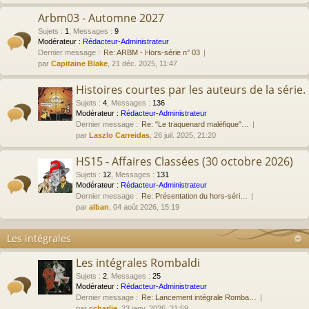
Arbm03 - Automne 2027
Sujets
:
1
,
Messages
:
9
Modérateur :
Rédacteur-Administrateur
Dernier message :
Re: ARBM - Hors-série n° 03
par
Capitaine Blake
, 21 déc. 2025, 11:47
Histoires courtes par les auteurs de la série.
Sujets
:
4
,
Messages
:
136
Modérateur :
Rédacteur-Administrateur
Dernier message :
Re: "Le traquenard maléfique"…
par
Laszlo Carreidas
, 26 juil. 2025, 21:20
HS15 - Affaires Classées (30 octobre 2026)
Sujets
:
12
,
Messages
:
131
Modérateur :
Rédacteur-Administrateur
Dernier message :
Re: Présentation du hors-séri…
par
alban
, 04 août 2026, 15:19
Les intégrales
Les intégrales Rombaldi
Sujets
:
2
,
Messages
:
25
Modérateur :
Rédacteur-Administrateur
Dernier message :
Re: Lancement intégrale Romba…
par
ccharlie
, 23 janv. 2026, 21:59