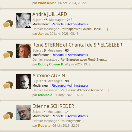
par
Wronschien
, 06 oct. 2024, 23:22
André JUILLARD
Sujets
:
48
,
Messages
:
242
Modérateur :
Rédacteur-Administrateur
Dernier message :
Retrospective Galerie Daniel …
par
James
, 29 janv. 2026, 08:46
René STERNE et Chantal de SPIELGELEER
Sujets
:
8
,
Messages
:
63
Modérateur :
Rédacteur-Administrateur
Dernier message :
Re: Entretien avec René Stern…
par
Bobby Cowen II
, 20 juin 2025, 13:53
Antoine AUBIN.
Sujets
:
9
,
Messages
:
90
Modérateur :
Rédacteur-Administrateur
Dernier message :
Re: Dessin d'Antoine Aubin po…
par
archibald
, 11 sept. 2020, 16:26
Etienne SCHREDER
Sujets
:
4
,
Messages
:
14
Modérateur :
Rédacteur-Administrateur
Dernier message :
Re: Biographie
par
Roberto
, 06 juin 2018, 22:08