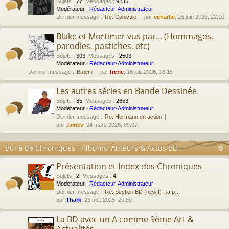
Sujets
:
77
,
Messages
:
9235
Modérateur :
Rédacteur-Administrateur
Dernier message :
Re: Canicule
par
ccharlie
, 26 juin 2026, 22:10
Blake et Mortimer vus par... (Hommages,
parodies, pastiches, etc)
Sujets
:
303
,
Messages
:
2503
Modérateur :
Rédacteur-Administrateur
Dernier message :
Batem
par
freric
, 16 juil. 2026, 18:15
Les autres séries en Bande Dessinée.
Sujets
:
85
,
Messages
:
2653
Modérateur :
Rédacteur-Administrateur
Dernier message :
Re: Hermann en action
par
James
, 24 mars 2026, 09:07
Bulle de Chroniques : Albums, Auteurs & Actus BD
Présentation et Index des Chroniques
Sujets
:
2
,
Messages
:
4
Modérateur :
Rédacteur-Administrateur
Dernier message :
Re: Section BD (new !) : la p…
par
Thark
, 23 oct. 2025, 20:59
La BD avec un A comme 9ème Art &