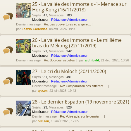
25 - La vallée des immortels -1- Menace sur
Hong-Kong (16/11/2018)
Sujets
:
47
,
Messages
:
703
Modérateur :
Rédacteur-Administrateur
Dernier message :
Re: Les couvertures étrangère…
par
Laszlo Carreidas
, 08 avr. 2026, 19:09
26 - La vallée des immortels - Le millième
bras du Mékong (22/11/2019)
Sujets
:
21
,
Messages
:
242
Modérateur :
Rédacteur-Administrateur
Dernier message :
Re: Sources visuelles
par
archibald
, 21 déc. 2025, 13:26
27 - Le cri du Moloch (20/11/2020)
Sujets
:
31
,
Messages
:
491
Modérateur :
Rédacteur-Administrateur
Dernier message :
Re: Comparaison des différent…
par
tytram
, 23 juin 2026, 19:43
28 - Le dernier Espadon (19 novembre 2021)
Sujets
:
23
,
Messages
:
528
Modérateur :
Rédacteur-Administrateur
Dernier message :
Re: Votre avis sur le dernier…
par
olY-san
, 13 août 2025, 17:05