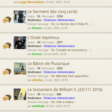
par
Leggy Mountbatten
, 25 déc. 2024, 23:24
Le Serment des cinq Lords
Sujets
:
51
,
Messages
:
2154
Modérateur :
Rédacteur-Administrateur
Dernier message :
Re: Le Sermon des 5 Petits Pi…
par
Kronos
, 13 janv. 2026, 11:49
L'Onde Septimus
Sujets
:
43
,
Messages
:
1877
Modérateur :
Rédacteur-Administrateur
Dernier message :
Re: 5 projets de couverture p…
par
Kronos
, 10 mai 2026, 19:39
Le Bâton de Plutarque
Sujets
:
34
,
Messages
:
2251
Modérateur :
Rédacteur-Administrateur
Dernier message :
Re: Bletchley Park aujourd'hui
par
Alhellas
, 15 nov. 2024, 09:59
Le testament de William S. (25/11/ 2016)
Sujets
:
36
,
Messages
:
806
Modérateur :
Rédacteur-Administrateur
Dernier message :
Re: Olrik à Fatima
par
archibald
, 05 févr. 2026, 09:27