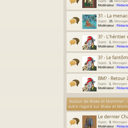
Sujets
:
18
,
Message
Modérateur :
Rédacte
31 - La menac
Sujets
:
25
,
Message
Modérateur :
Rédacte
3? - L'héritie
Sujets
:
1
,
Messages
Modérateur :
Rédacte
3? - Le fantô
Sujets
:
1
,
Messages
Modérateur :
Rédacte
BM? - Retour 
Sujets
:
1
,
Messages
Modérateur :
Rédacte
Autour de Blake et Mortimer :
autre regard sur Blake et Mort
Le dernier Ch
Sujets
:
3
,
Messages
Modérateur :
Rédacte