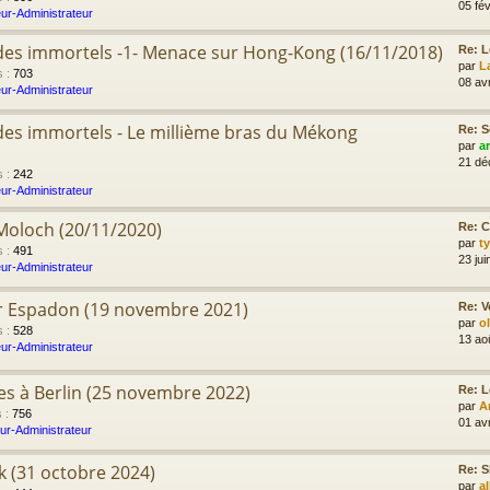
05 fév
ur-Administrateur
e des immortels -1- Menace sur Hong-Kong (16/11/2018)
Re: L
par
L
s
:
703
08 av
ur-Administrateur
e des immortels - Le millième bras du Mékong
Re: S
par
a
21 dé
s
:
242
ur-Administrateur
 Moloch (20/11/2020)
Re: C
par
t
s
:
491
23 jui
ur-Administrateur
er Espadon (19 novembre 2021)
Re: V
par
o
s
:
528
13 ao
ur-Administrateur
res à Berlin (25 novembre 2022)
Re: L
par
A
s
:
756
01 av
ur-Administrateur
ik (31 octobre 2024)
Re: S
par
a