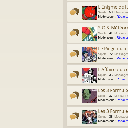
L'Enigme de l'
Sujets
:
53
,
Message
Modérateur :
Rédacte
S.O.S. Météor
Sujets
:
41
,
Message
Modérateur :
Rédacte
Le Piège diab
Sujets
:
72
,
Message
Modérateur :
Rédacte
L'Affaire du co
Sujets
:
35
,
Message
Modérateur :
Rédacte
Les 3 Formule
Sujets
:
37
,
Message
Modérateur :
Rédacte
Les 3 Formule
Sujets
:
38
,
Message
Modérateur :
Rédacte