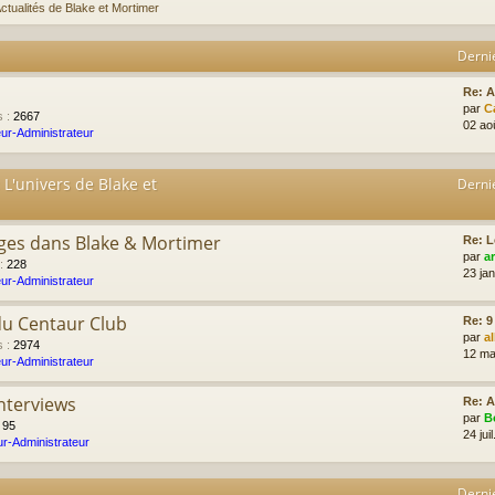
ctualités de Blake et Mortimer
Derni
Re: 
par
C
s
:
2667
02 ao
ur-Administrateur
 L'univers de Blake et
Derni
ges dans Blake & Mortimer
Re: L
par
a
:
228
23 ja
ur-Administrateur
du Centaur Club
Re: 9
par
a
s
:
2974
12 ma
ur-Administrateur
Interviews
Re: A
par
B
:
95
24 jui
r-Administrateur
Derni