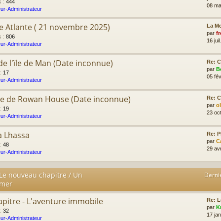
s
:
444
08 ma
ur-Administrateur
e Atlante ( 21 novembre 2025)
La Me
par
fr
s
:
806
16 jui
ur-Administrateur
r de l'ïle de Man (Date inconnue)
Re: C
par
B
:
17
05 fév
ur-Administrateur
me de Rowan House (Date inconnue)
Re: C
par
o
:
19
23 oc
ur-Administrateur
à Lhassa
Re: P
par
C
:
48
29 av
ur-Administrateur
 Le nouveau chapitre / Un
Derni
imer
apitre - L'aventure immobile
Re: L
par
K
:
32
17 ja
ur-Administrateur