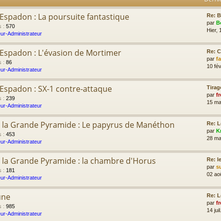
'Espadon : La poursuite fantastique
Re: B
par
B
s
:
570
Hier, 
ur-Administrateur
l'Espadon : L'évasion de Mortimer
Re: 
par
f
s
:
86
10 fév
ur-Administrateur
l'Espadon : SX-1 contre-attaque
Tirag
par
fr
s
:
239
15 ma
ur-Administrateur
 la Grande Pyramide : Le papyrus de Manéthon
Re: L
par
K
s
:
453
28 ma
ur-Administrateur
 la Grande Pyramide : la chambre d'Horus
Re: l
par
s
s
:
181
02 ao
ur-Administrateur
une
Re: L
par
fr
s
:
985
14 jui
ur-Administrateur