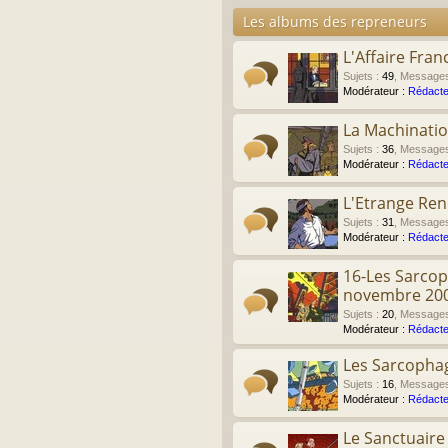
Les albums des repreneurs
L'Affaire Fran
Sujets
:
49
,
Message
Modérateur :
Rédacte
La Machinati
Sujets
:
36
,
Message
Modérateur :
Rédacte
L'Etrange Re
Sujets
:
31
,
Message
Modérateur :
Rédacte
16-Les Sarcop
novembre 20
Sujets
:
20
,
Message
Modérateur :
Rédacte
Les Sarcophag
Sujets
:
16
,
Message
Modérateur :
Rédacte
Le Sanctuair