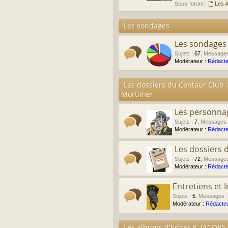
Sous-forum :
Les A
Les sondages
Les sondages
Sujets
:
67
,
Message
Modérateur :
Rédacte
Les dossiers du Centaur Club :
Mortimer
Les personna
Sujets
:
7
,
Messages
Modérateur :
Rédacte
Les dossiers 
Sujets
:
72
,
Message
Modérateur :
Rédacte
Entretiens et 
Sujets
:
5
,
Messages
Modérateur :
Rédacteu
Les albums d'Edgar P. JACOBS