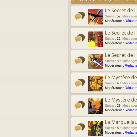
Le Secret de l
Sujets
:
57
,
Message
Modérateur :
Rédacte
Le Secret de 
Sujets
:
12
,
Message
Modérateur :
Rédacte
Le Secret de 
Sujets
:
39
,
Message
Modérateur :
Rédacte
Le Mystère de
Sujets
:
43
,
Message
Modérateur :
Rédacte
Le Mystère de
Sujets
:
23
,
Message
Modérateur :
Rédacte
La Marque ja
Sujets
:
89
,
Message
Modérateur :
Rédacte