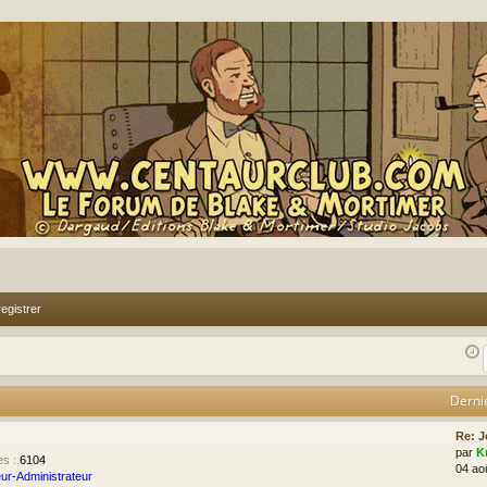
egistrer
Derni
Re: J
par
K
es
:
6104
04 ao
ur-Administrateur