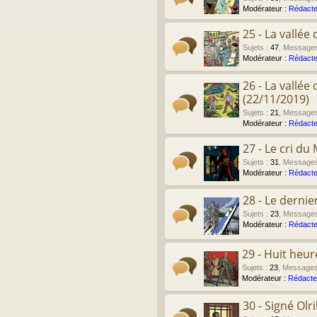
Modérateur :
Rédacte
25 - La vallé
Sujets
:
47
,
Message
Modérateur :
Rédacte
26 - La vallé
(22/11/2019)
Sujets
:
21
,
Message
Modérateur :
Rédacte
27 - Le cri du
Sujets
:
31
,
Message
Modérateur :
Rédacte
28 - Le derni
Sujets
:
23
,
Message
Modérateur :
Rédacte
29 - Huit heu
Sujets
:
23
,
Message
Modérateur :
Rédacte
30 - Signé Olr