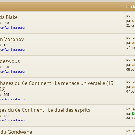
Derni
cis Blake
Re: L'
par
Ol
s
:
558
21 jui
ur-Administrateur
on Voronov
Re: «
par
A
s
:
431
17 ma
ur-Administrateur
ndez-vous
Re: D
par
a
s
:
320
08 oc
ur-Administrateur
hages du 6e Continent : La menace universelle (15
Re: 
par
a
03)
07 oc
s
:
195
ur-Administrateur
es du 6e Continent : Le duel des esprits
Re: 
par
K
s
:
127
04 dé
ur-Administrateur
e du Gondwana
Re: M