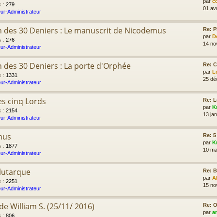
par
c
s
:
279
01 av
ur-Administrateur
n des 30 Deniers : Le manuscrit de Nicodemus
Re: P
par
D
s
:
276
14 no
ur-Administrateur
n des 30 Deniers : La porte d'Orphée
Re: C
par
L
s
:
1331
25 dé
ur-Administrateur
s cinq Lords
Re: L
par
K
s
:
2154
13 jan
ur-Administrateur
mus
Re: 5
par
K
s
:
1877
10 ma
ur-Administrateur
lutarque
Re: B
par
A
s
:
2251
15 no
ur-Administrateur
e William S. (25/11/ 2016)
Re: O
par
a
s
:
806