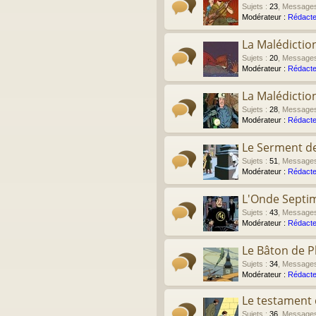
Sujets
:
23
,
Message
Modérateur :
Rédacte
La Malédictio
Sujets
:
20
,
Message
Modérateur :
Rédacte
La Malédictio
Sujets
:
28
,
Message
Modérateur :
Rédacte
Le Serment de
Sujets
:
51
,
Message
Modérateur :
Rédacte
L'Onde Septi
Sujets
:
43
,
Message
Modérateur :
Rédacte
Le Bâton de P
Sujets
:
34
,
Message
Modérateur :
Rédacte
Le testament d
Sujets
:
36
,
Message