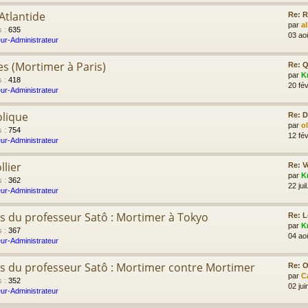
Atlantide
Re: R
par
a
s
:
635
03 ao
ur-Administrateur
es (Mortimer à Paris)
Re: Q
par
K
s
:
418
20 fév
ur-Administrateur
olique
Re: D
par
o
s
:
754
12 fév
ur-Administrateur
llier
Re: V
par
K
s
:
362
22 jui
ur-Administrateur
s du professeur Satô : Mortimer à Tokyo
Re: L
par
K
s
:
367
04 ao
ur-Administrateur
s du professeur Satô : Mortimer contre Mortimer
Re: Ol
par
C
s
:
352
02 jui
ur-Administrateur