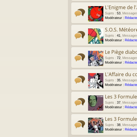
L'Enigme de l'
Sujets
:
53
,
Message
Modérateur :
Rédacte
S.O.S. Météor
Sujets
:
41
,
Message
Modérateur :
Rédacte
Le Piège diab
Sujets
:
72
,
Message
Modérateur :
Rédacte
L'Affaire du co
Sujets
:
35
,
Message
Modérateur :
Rédacte
Les 3 Formule
Sujets
:
37
,
Message
Modérateur :
Rédacte
Les 3 Formule
Sujets
:
38
,
Message
Modérateur :
Rédacte