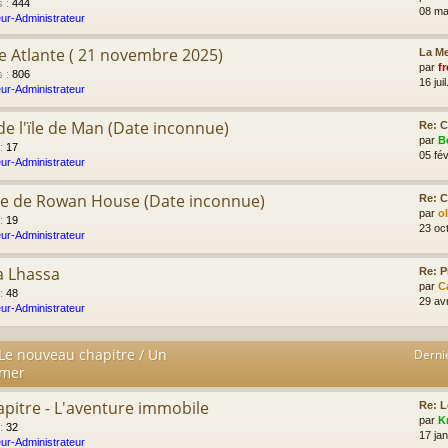
s
:
444
08 ma
ur-Administrateur
e Atlante ( 21 novembre 2025)
La Me
par
fr
s
:
806
16 jui
ur-Administrateur
r de l'ïle de Man (Date inconnue)
Re: C
par
B
:
17
05 fév
ur-Administrateur
me de Rowan House (Date inconnue)
Re: C
par
o
:
19
23 oc
ur-Administrateur
à Lhassa
Re: P
par
C
:
48
29 av
ur-Administrateur
 Le nouveau chapitre / Un
Derni
imer
apitre - L'aventure immobile
Re: L
par
K
:
32
17 ja
ur-Administrateur