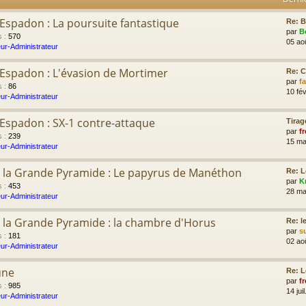
'Espadon : La poursuite fantastique
Re: B
par
B
s
:
570
05 ao
ur-Administrateur
l'Espadon : L'évasion de Mortimer
Re: 
par
f
s
:
86
10 fév
ur-Administrateur
l'Espadon : SX-1 contre-attaque
Tirag
par
fr
s
:
239
15 ma
ur-Administrateur
 la Grande Pyramide : Le papyrus de Manéthon
Re: L
par
K
s
:
453
28 ma
ur-Administrateur
 la Grande Pyramide : la chambre d'Horus
Re: l
par
s
s
:
181
02 ao
ur-Administrateur
une
Re: L
par
fr
s
:
985
14 jui
ur-Administrateur