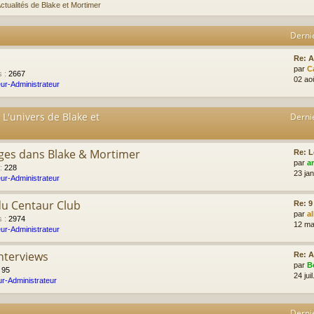
ctualités de Blake et Mortimer
Derni
Re: 
par
C
s
:
2667
02 ao
ur-Administrateur
 L'univers de Blake et
Derni
ges dans Blake & Mortimer
Re: L
par
a
:
228
23 ja
ur-Administrateur
du Centaur Club
Re: 9
par
a
s
:
2974
12 ma
ur-Administrateur
Interviews
Re: A
par
B
:
95
24 jui
r-Administrateur
Derni