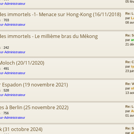
05 fév
ur-Administrateur
e des immortels -1- Menace sur Hong-Kong (16/11/2018)
Re: L
par
L
s
:
703
08 av
ur-Administrateur
e des immortels - Le millième bras du Mékong
Re: S
par
a
21 dé
s
:
242
ur-Administrateur
 Moloch (20/11/2020)
Re: C
par
t
s
:
491
23 jui
ur-Administrateur
er Espadon (19 novembre 2021)
Re: V
par
o
s
:
528
13 ao
ur-Administrateur
res à Berlin (25 novembre 2022)
Re: L
par
A
s
:
756
01 av
ur-Administrateur
ik (31 octobre 2024)
Re: S
par
a