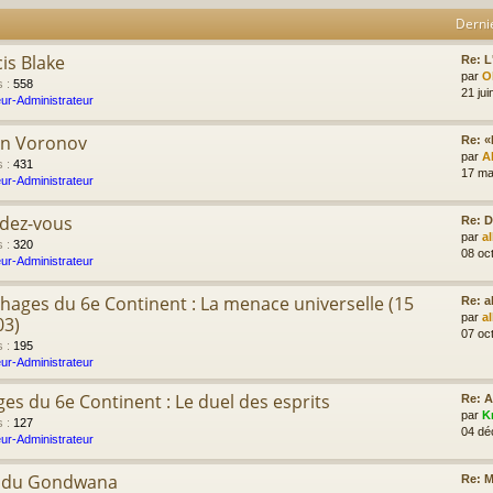
Derni
cis Blake
Re: L'
par
Ol
s
:
558
21 jui
ur-Administrateur
on Voronov
Re: «
par
A
s
:
431
17 ma
ur-Administrateur
ndez-vous
Re: D
par
a
s
:
320
08 oc
ur-Administrateur
hages du 6e Continent : La menace universelle (15
Re: 
par
a
03)
07 oc
s
:
195
ur-Administrateur
es du 6e Continent : Le duel des esprits
Re: 
par
K
s
:
127
04 dé
ur-Administrateur
e du Gondwana
Re: M