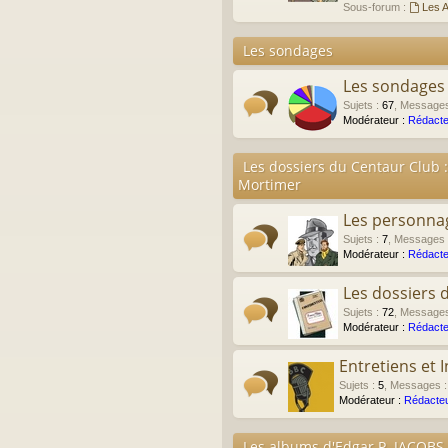
Sous-forum :
Les A
Les sondages
Les sondages
Sujets
:
67
,
Message
Modérateur :
Rédacte
Les dossiers du Centaur Club :
Mortimer
Les personna
Sujets
:
7
,
Messages
Modérateur :
Rédacte
Les dossiers 
Sujets
:
72
,
Message
Modérateur :
Rédacte
Entretiens et 
Sujets
:
5
,
Messages
Modérateur :
Rédacteu
Les albums d'Edgar P. JACOBS