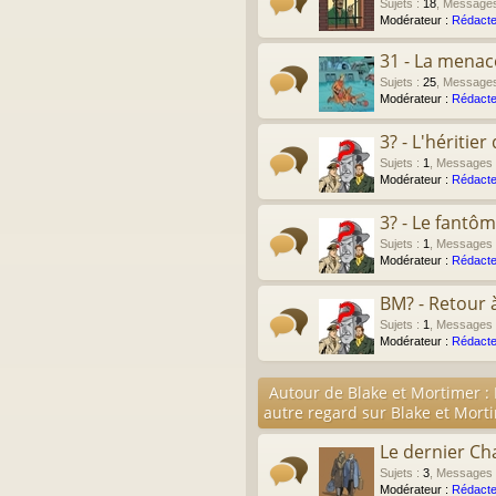
Sujets
:
18
,
Message
Modérateur :
Rédacte
31 - La menac
Sujets
:
25
,
Message
Modérateur :
Rédacte
3? - L'héritie
Sujets
:
1
,
Messages
Modérateur :
Rédacte
3? - Le fantô
Sujets
:
1
,
Messages
Modérateur :
Rédacte
BM? - Retour 
Sujets
:
1
,
Messages
Modérateur :
Rédacte
Autour de Blake et Mortimer :
autre regard sur Blake et Mort
Le dernier Ch
Sujets
:
3
,
Messages
Modérateur :
Rédacte