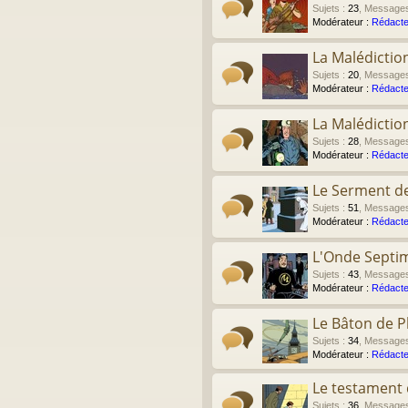
Sujets
:
23
,
Message
Modérateur :
Rédacte
La Malédictio
Sujets
:
20
,
Message
Modérateur :
Rédacte
La Malédictio
Sujets
:
28
,
Message
Modérateur :
Rédacte
Le Serment de
Sujets
:
51
,
Message
Modérateur :
Rédacte
L'Onde Septi
Sujets
:
43
,
Message
Modérateur :
Rédacte
Le Bâton de P
Sujets
:
34
,
Message
Modérateur :
Rédacte
Le testament d
Sujets
:
36
,
Message