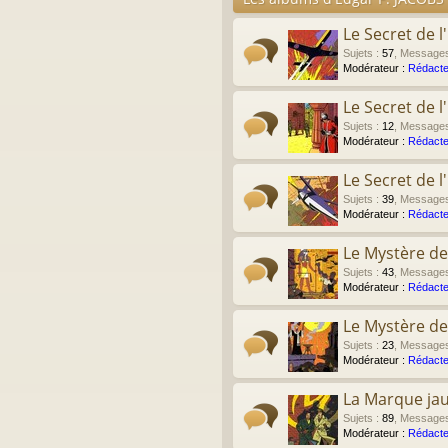
Le Secret de l
Sujets
:
57
,
Message
Modérateur :
Rédacte
Le Secret de 
Sujets
:
12
,
Message
Modérateur :
Rédacte
Le Secret de 
Sujets
:
39
,
Message
Modérateur :
Rédacte
Le Mystère de
Sujets
:
43
,
Message
Modérateur :
Rédacte
Le Mystère de
Sujets
:
23
,
Message
Modérateur :
Rédacte
La Marque ja
Sujets
:
89
,
Message
Modérateur :
Rédacte