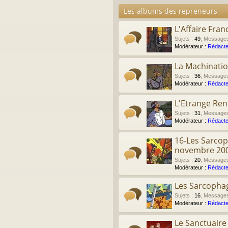
Les albums des repreneurs
L'Affaire Fran
Sujets
:
49
,
Message
Modérateur :
Rédacte
La Machinati
Sujets
:
36
,
Message
Modérateur :
Rédacte
L'Etrange Re
Sujets
:
31
,
Message
Modérateur :
Rédacte
16-Les Sarcop
novembre 20
Sujets
:
20
,
Message
Modérateur :
Rédacte
Les Sarcophag
Sujets
:
16
,
Message
Modérateur :
Rédacte
Le Sanctuair