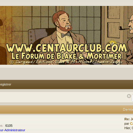
egistrer
Derni
Re: J
par
C
es
:
6105
Hier, 
ur-Administrateur