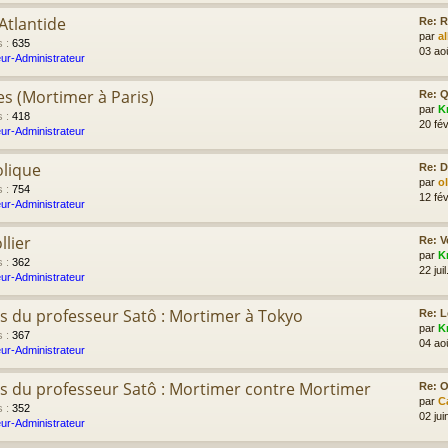
Atlantide
Re: R
par
a
s
:
635
03 ao
ur-Administrateur
es (Mortimer à Paris)
Re: Q
par
K
s
:
418
20 fév
ur-Administrateur
olique
Re: D
par
o
s
:
754
12 fév
ur-Administrateur
llier
Re: V
par
K
s
:
362
22 jui
ur-Administrateur
s du professeur Satô : Mortimer à Tokyo
Re: L
par
K
s
:
367
04 ao
ur-Administrateur
s du professeur Satô : Mortimer contre Mortimer
Re: Ol
par
C
s
:
352
02 jui
ur-Administrateur