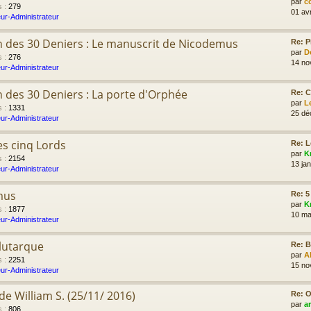
par
c
s
:
279
01 av
ur-Administrateur
n des 30 Deniers : Le manuscrit de Nicodemus
Re: P
par
D
s
:
276
14 no
ur-Administrateur
n des 30 Deniers : La porte d'Orphée
Re: C
par
L
s
:
1331
25 dé
ur-Administrateur
s cinq Lords
Re: L
par
K
s
:
2154
13 jan
ur-Administrateur
mus
Re: 5
par
K
s
:
1877
10 ma
ur-Administrateur
lutarque
Re: B
par
A
s
:
2251
15 no
ur-Administrateur
e William S. (25/11/ 2016)
Re: O
par
a
s
:
806