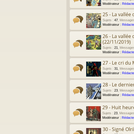
Modérateur :
Rédacte
25 - La vallé
Sujets
:
47
,
Message
Modérateur :
Rédacte
26 - La vallé
(22/11/2019)
Sujets
:
21
,
Message
Modérateur :
Rédacte
27 - Le cri du
Sujets
:
31
,
Message
Modérateur :
Rédacte
28 - Le derni
Sujets
:
23
,
Message
Modérateur :
Rédacte
29 - Huit heu
Sujets
:
23
,
Message
Modérateur :
Rédacte
30 - Signé Olr