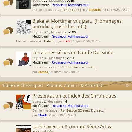
Sujets
:
77
,
Messages
:
9235
Modérateur :
Rédacteur-Administrateur
Dernier message :
Re: Canicule
par
ccharlie
, 26 juin 2026, 22:10
Blake et Mortimer vus par... (Hommages,
parodies, pastiches, etc)
Sujets
:
303
,
Messages
:
2503
Modérateur :
Rédacteur-Administrateur
Dernier message :
Batem
par
freric
, 16 juil. 2026, 18:15
Les autres séries en Bande Dessinée.
Sujets
:
85
,
Messages
:
2653
Modérateur :
Rédacteur-Administrateur
Dernier message :
Re: Hermann en action
par
James
, 24 mars 2026, 09:07
Bulle de Chroniques : Albums, Auteurs & Actus BD
Présentation et Index des Chroniques
Sujets
:
2
,
Messages
:
4
Modérateur :
Rédacteur-Administrateur
Dernier message :
Re: Section BD (new !) : la p…
par
Thark
, 23 oct. 2025, 20:59
La BD avec un A comme 9ème Art &