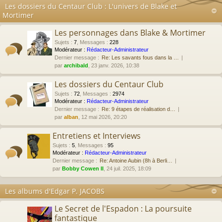
Les dossiers du Centaur Club : L'univers de Blake et
Mortimer
Les personnages dans Blake & Mortimer
Sujets
:
7
,
Messages
:
228
Modérateur :
Rédacteur-Administrateur
Dernier message :
Re: Les savants fous dans la …
par
archibald
, 23 janv. 2026, 10:38
Les dossiers du Centaur Club
Sujets
:
72
,
Messages
:
2974
Modérateur :
Rédacteur-Administrateur
Dernier message :
Re: 9 étapes de réalisation d…
par
alban
, 12 mai 2026, 20:20
Entretiens et Interviews
Sujets
:
5
,
Messages
:
95
Modérateur :
Rédacteur-Administrateur
Dernier message :
Re: Antoine Aubin (8h à Berli…
par
Bobby Cowen II
, 24 juil. 2025, 18:09
Les albums d'Edgar P. JACOBS
Le Secret de l'Espadon : La poursuite
fantastique