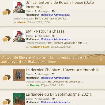
3? - Le fantôme de Rowan House (Date
inconnue)
Sujets
:
1
,
Messages
:
19
Modérateur :
Rédacteur-Administrateur
Dernier message :
Re: Ce que l'on sait sur "Le …
par
olY-san
, 23 oct. 2025, 18:06
BM? - Retour à Lhassa
Sujets
:
1
,
Messages
:
48
Modérateur :
Rédacteur-Administrateur
Dernier message :
Re: Premiers visuels de "Reto…
par
Capitaine Blake
, 29 avr. 2026, 09:47
Autour de Blake et Mortimer : Le nouveau chapitre / Un
autre regard sur Blake et Mortimer
Le dernier Chapitre - L'aventure immobile
Sujets
:
3
,
Messages
:
32
Modérateur :
Rédacteur-Administrateur
Dernier message :
Re: Le dossier de presse de "…
par
Kronos
, 17 janv. 2026, 19:43
La fiancée du Dr Septimus (mai 2021)
Sujets
:
4
,
Messages
:
49
Modérateur :
Rédacteur-Administrateur