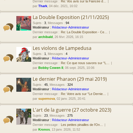
Dernier message :
Re: Vos avis sur la Fiancée d…
par
Thark
, 04 déc. 2021, 16:02
La Double Exposition (21/11/2025)
Sujets
:
3
,
Messages
:
94
Modérateur :
Rédacteur-Administrateur
Dernier message :
Re: La Double Exposition - Ce…
par
archibald
, 26 févr. 2026, 16:15
Les violons de Lampedusa
Sujets
:
1
,
Messages
:
4
Modérateur :
Rédacteur-Administrateur
Dernier message :
Re: Ce que nous savons sur "L…
par
Bobby Cowen II
, 06 sept. 2025, 10:06
Le dernier Pharaon (29 mai 2019)
Sujets
:
45
,
Messages
:
324
Modérateur :
Rédacteur-Administrateur
Dernier message :
Re: Votre avis sur "Le Dernie…
par
supernova
, 02 janv. 2025, 20:41
L'art de la guerre (27 octobre 2023)
Sujets
:
23
,
Messages
:
275
Modérateur :
Rédacteur-Administrateur
Dernier message :
Les petites pinailles de l'On…
par
Kronos
, 13 janv. 2026, 11:52