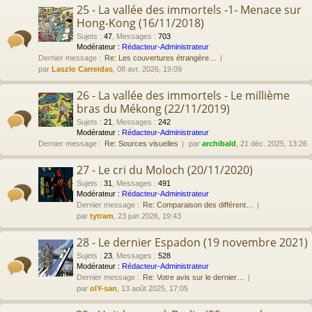
25 - La vallée des immortels -1- Menace sur
Hong-Kong (16/11/2018)
Sujets
:
47
,
Messages
:
703
Modérateur :
Rédacteur-Administrateur
Dernier message :
Re: Les couvertures étrangère…
par
Laszlo Carreidas
, 08 avr. 2026, 19:09
26 - La vallée des immortels - Le millième
bras du Mékong (22/11/2019)
Sujets
:
21
,
Messages
:
242
Modérateur :
Rédacteur-Administrateur
Dernier message :
Re: Sources visuelles
par
archibald
, 21 déc. 2025, 13:26
27 - Le cri du Moloch (20/11/2020)
Sujets
:
31
,
Messages
:
491
Modérateur :
Rédacteur-Administrateur
Dernier message :
Re: Comparaison des différent…
par
tytram
, 23 juin 2026, 19:43
28 - Le dernier Espadon (19 novembre 2021)
Sujets
:
23
,
Messages
:
528
Modérateur :
Rédacteur-Administrateur
Dernier message :
Re: Votre avis sur le dernier…
par
olY-san
, 13 août 2025, 17:05