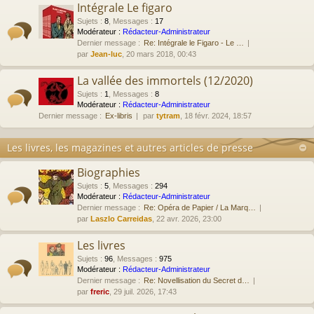
Intégrale Le figaro
Sujets
:
8
,
Messages
:
17
Modérateur :
Rédacteur-Administrateur
Dernier message :
Re: Intégrale le Figaro - Le …
par
Jean-luc
, 20 mars 2018, 00:43
La vallée des immortels (12/2020)
Sujets
:
1
,
Messages
:
8
Modérateur :
Rédacteur-Administrateur
Dernier message :
Ex-libris
par
tytram
, 18 févr. 2024, 18:57
Les livres, les magazines et autres articles de presse
Biographies
Sujets
:
5
,
Messages
:
294
Modérateur :
Rédacteur-Administrateur
Dernier message :
Re: Opéra de Papier / La Marq…
par
Laszlo Carreidas
, 22 avr. 2026, 23:00
Les livres
Sujets
:
96
,
Messages
:
975
Modérateur :
Rédacteur-Administrateur
Dernier message :
Re: Novellisation du Secret d…
par
freric
, 29 juil. 2026, 17:43