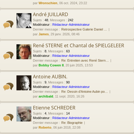
par
Wronschien
, 06 oct. 2024, 23:22
André JUILLARD
Sujets
:
48
,
Messages
:
242
Modérateur :
Rédacteur-Administrateur
Dernier message :
Retrospective Galerie Daniel …
par
James
, 29 janv. 2026, 08:46
René STERNE et Chantal de SPIELGELEER
Sujets
:
8
,
Messages
:
63
Modérateur :
Rédacteur-Administrateur
Dernier message :
Re: Entretien avec René Stern…
par
Bobby Cowen II
, 20 juin 2025, 13:53
Antoine AUBIN.
Sujets
:
9
,
Messages
:
90
Modérateur :
Rédacteur-Administrateur
Dernier message :
Re: Dessin d'Antoine Aubin po…
par
archibald
, 11 sept. 2020, 16:26
Etienne SCHREDER
Sujets
:
4
,
Messages
:
14
Modérateur :
Rédacteur-Administrateur
Dernier message :
Re: Biographie
par
Roberto
, 06 juin 2018, 22:08