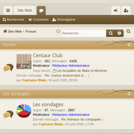
Site Web
cc
or
on
’e
Rechercher
Connexion
S’enregistrer
ès
u
ne
nr
R
Site Web
Forum
Recherche
Reche
ra
m
xi
eg
e
Forum
c
pi
s
on
ist
h
Centaur Club
de
re
e
Sujets
:
261
,
Messages
:
6105
r
r
Modérateur :
Rédacteur-Administrateur
Sous-forum :
Les Actualités de Blake et Mortimer
c
Dernier message :
Re: Joyeux anniversaire à ...
h
par
Capitaine Blake
, 06 août 2026, 08:06
e
r
Les sondages
Les sondages
Sujets
:
67
,
Messages
:
2667
Modérateur :
Rédacteur-Administrateur
Dernier message :
Re: Animaux de compagnie
par
Capitaine Blake
, 02 août 2026, 17:58