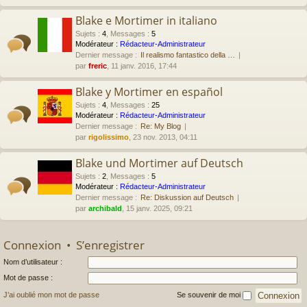
Blake e Mortimer in italiano
Sujets
:
4
,
Messages
:
5
Modérateur :
Rédacteur-Administrateur
Dernier message :
Il realismo fantastico della …
par
freric
, 11 janv. 2016, 17:44
Blake y Mortimer en español
Sujets
:
4
,
Messages
:
25
Modérateur :
Rédacteur-Administrateur
Dernier message :
Re: My Blog
par
rigolissimo
, 23 nov. 2013, 04:11
Blake und Mortimer auf Deutsch
Sujets
:
2
,
Messages
:
5
Modérateur :
Rédacteur-Administrateur
Dernier message :
Re: Diskussion auf Deutsch
par
archibald
, 15 janv. 2025, 09:21
Connexion
•
S’enregistrer
Nom d’utilisateur :
Mot de passe :
J’ai oublié mon mot de passe
Se souvenir de moi