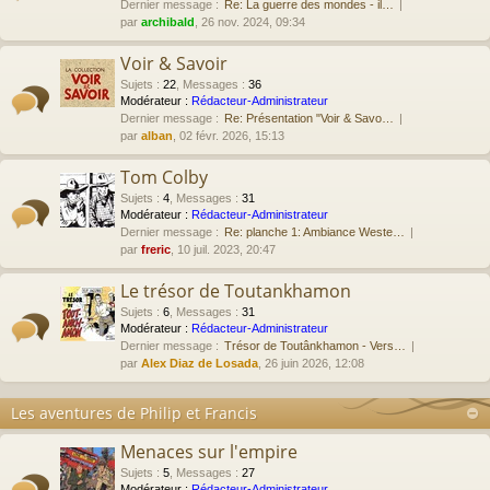
Dernier message :
Re: La guerre des mondes - il…
par
archibald
, 26 nov. 2024, 09:34
Voir & Savoir
Sujets
:
22
,
Messages
:
36
Modérateur :
Rédacteur-Administrateur
Dernier message :
Re: Présentation "Voir & Savo…
par
alban
, 02 févr. 2026, 15:13
Tom Colby
Sujets
:
4
,
Messages
:
31
Modérateur :
Rédacteur-Administrateur
Dernier message :
Re: planche 1: Ambiance Weste…
par
freric
, 10 juil. 2023, 20:47
Le trésor de Toutankhamon
Sujets
:
6
,
Messages
:
31
Modérateur :
Rédacteur-Administrateur
Dernier message :
Trésor de Toutânkhamon - Vers…
par
Alex Diaz de Losada
, 26 juin 2026, 12:08
Les aventures de Philip et Francis
Menaces sur l'empire
Sujets
:
5
,
Messages
:
27
Modérateur :
Rédacteur-Administrateur