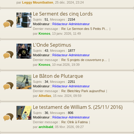
par
Leggy Mountbatten
, 25 déc. 2024, 23:24
Le Serment des cinq Lords
Sujets
:
51
,
Messages
:
2154
Modérateur :
Rédacteur-Administrateur
Dernier message :
Re: Le Sermon des 5 Petits Pi…
par
Kronos
, 13 janv. 2026, 11:49
L'Onde Septimus
Sujets
:
43
,
Messages
:
1877
Modérateur :
Rédacteur-Administrateur
Dernier message :
Re: 5 projets de couverture p…
par
Kronos
, 10 mai 2026, 19:39
Le Bâton de Plutarque
Sujets
:
34
,
Messages
:
2251
Modérateur :
Rédacteur-Administrateur
Dernier message :
Re: Bletchley Park aujourd'hui
par
Alhellas
, 15 nov. 2024, 09:59
Le testament de William S. (25/11/ 2016)
Sujets
:
36
,
Messages
:
806
Modérateur :
Rédacteur-Administrateur
Dernier message :
Re: Olrik à Fatima
par
archibald
, 05 févr. 2026, 09:27