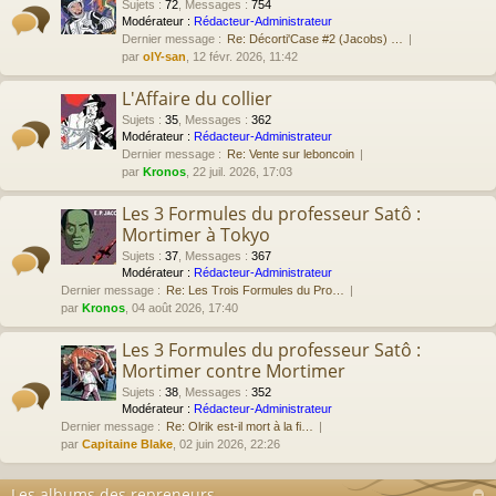
Sujets
:
72
,
Messages
:
754
Modérateur :
Rédacteur-Administrateur
Dernier message :
Re: Décorti'Case #2 (Jacobs) …
par
olY-san
, 12 févr. 2026, 11:42
L'Affaire du collier
Sujets
:
35
,
Messages
:
362
Modérateur :
Rédacteur-Administrateur
Dernier message :
Re: Vente sur leboncoin
par
Kronos
, 22 juil. 2026, 17:03
Les 3 Formules du professeur Satô :
Mortimer à Tokyo
Sujets
:
37
,
Messages
:
367
Modérateur :
Rédacteur-Administrateur
Dernier message :
Re: Les Trois Formules du Pro…
par
Kronos
, 04 août 2026, 17:40
Les 3 Formules du professeur Satô :
Mortimer contre Mortimer
Sujets
:
38
,
Messages
:
352
Modérateur :
Rédacteur-Administrateur
Dernier message :
Re: Olrik est-il mort à la fi…
par
Capitaine Blake
, 02 juin 2026, 22:26
Les albums des repreneurs