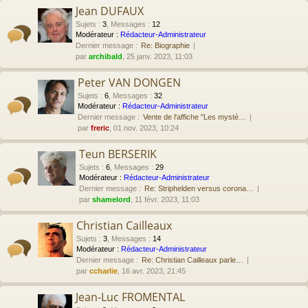
Jean DUFAUX
Sujets
:
3
,
Messages
:
12
Modérateur :
Rédacteur-Administrateur
Dernier message :
Re: Biographie
par
archibald
, 25 janv. 2023, 11:03
Peter VAN DONGEN
Sujets
:
6
,
Messages
:
32
Modérateur :
Rédacteur-Administrateur
Dernier message :
Vente de l'affiche "Les mystè…
par
freric
, 01 nov. 2023, 10:24
Teun BERSERIK
Sujets
:
6
,
Messages
:
29
Modérateur :
Rédacteur-Administrateur
Dernier message :
Re: Striphelden versus corona…
par
shamelord
, 11 févr. 2023, 11:03
Christian Cailleaux
Sujets
:
3
,
Messages
:
14
Modérateur :
Rédacteur-Administrateur
Dernier message :
Re: Christian Cailleaux parle…
par
ccharlie
, 16 avr. 2023, 21:45
Jean-Luc FROMENTAL