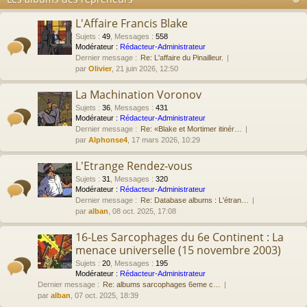
L'Affaire Francis Blake
Sujets
:
49
,
Messages
:
558
Modérateur :
Rédacteur-Administrateur
Dernier message :
Re: L'affaire du Pinailleur.
par
Olivier
, 21 juin 2026, 12:50
La Machination Voronov
Sujets
:
36
,
Messages
:
431
Modérateur :
Rédacteur-Administrateur
Dernier message :
Re: «Blake et Mortimer itinér…
par
Alphonse4
, 17 mars 2026, 10:29
L'Etrange Rendez-vous
Sujets
:
31
,
Messages
:
320
Modérateur :
Rédacteur-Administrateur
Dernier message :
Re: Database albums : L'étran…
par
alban
, 08 oct. 2025, 17:08
16-Les Sarcophages du 6e Continent : La
menace universelle (15 novembre 2003)
Sujets
:
20
,
Messages
:
195
Modérateur :
Rédacteur-Administrateur
Dernier message :
Re: albums sarcophages 6eme c…
par
alban
, 07 oct. 2025, 18:39