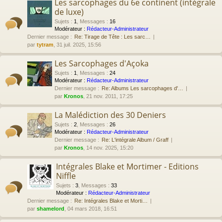
Les sarcophages du 6e continent (intégrale
de luxe)
Sujets
:
1
,
Messages
:
16
Modérateur :
Rédacteur-Administrateur
Dernier message :
Re: Tirage de Tête : Les sarc…
par
tytram
, 31 juil. 2025, 15:56
Les Sarcophages d'Açoka
Sujets
:
1
,
Messages
:
24
Modérateur :
Rédacteur-Administrateur
Dernier message :
Re: Albums Les sarcophages d'…
par
Kronos
, 21 nov. 2011, 17:25
La Malédiction des 30 Deniers
Sujets
:
2
,
Messages
:
26
Modérateur :
Rédacteur-Administrateur
Dernier message :
Re: L'intégrale Album / Graff
par
Kronos
, 14 nov. 2025, 15:20
Intégrales Blake et Mortimer - Editions
Niffle
Sujets
:
3
,
Messages
:
33
Modérateur :
Rédacteur-Administrateur
Dernier message :
Re: Intégrales Blake et Morti…
par
shamelord
, 04 mars 2018, 16:51