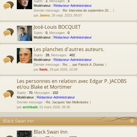
Sujets
:
2
,
Messages
:
3
Modérateur :
Rédacteur-Administrateur
Dernier message :
Re: Interview de septembre 20…
par
James
, 26 sept. 2023, 09:07
José-Louis BOCQUET
Sujets
:
0
,
Messages
:
0
Modérateur :
Rédacteur-Administrateur
Les planches d'autres auteurs.
Sujets
:
28
,
Messages
:
402
Modérateur :
Rédacteur-Administrateur
Dernier message :
Re: ... par Patrick A. Dumas
par
freric
, 29 juin 2026, 10:09
Les personnes en relation avec Edgar P. JACOBS
et/ou Blake et Mortimer
Sujets
:
70
,
Messages
:
102
Modérateur :
Rédacteur-Administrateur
Dernier message :
Re: Jacques Van Melkebeke
par
archibald
, 01 mars 2026, 09:36
Black Swan Inn
Black Swan Inn