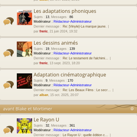
Les adaptations phoniques
Sujets
:
13
,
Messages
:
86
Modérateur :
Rédacteur-Administrateur
Dernier message :
Re: [Vinyle]-La marque jaune.
par
freric
, 21 juin 2024, 19:32
Les dessins animés
Sujets
:
19
,
Messages
:
139
Modérateur :
Rédacteur-Administrateur
Dernier message :
Re: Le testament de l'alchimi…
par
freric
, 13 sept. 2023, 18:20
Adaptation cinématographique
Sujets
:
9
,
Messages
:
170
Modérateur :
Rédacteur-Administrateur
Dernier message :
Re: Les Beaux Films : Le secr…
par
alban
, 15 oct. 2025, 20:07
avant Blake et Mortimer
Le Rayon U
Sujets
:
32
,
Messages
:
361
Modérateur :
Rédacteur-Administrateur
Dernier message :
Le Rayon U : quelle édition c…