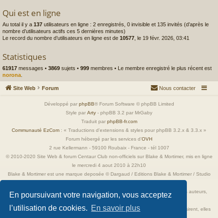
Qui est en ligne
Au total il y a
137
utilisateurs en ligne : 2 enregistrés, 0 invisible et 135 invités (d’après le
nombre d’utilisateurs actifs ces 5 dernières minutes)
Le record du nombre d’utilisateurs en ligne est de
10577
, le 19 févr. 2026, 03:41
Statistiques
61917
messages •
3869
sujets •
999
membres • Le membre enregistré le plus récent est
norona
.
Site Web
Forum
Nous contacter
Développé par
phpBB
® Forum Software © phpBB Limited
Style par
Arty
- phpBB 3.2 par MrGaby
Traduit par
phpBB-fr.com
Communauté EzCom
: « Traductions d'extensions & styles pour phpBB 3.2.x & 3.3.x »
Forum hébergé par les services d’
OVH
2 rue Kellermann - 59100 Roubaix - France - tél 1007
© 2010-2020 Site Web & forum Centaur Club non-officiels sur Blake & Mortimer, mis en ligne
le mercredi 4 aout 2010 à 22h10
Blake & Mortimer est une marque deposée © Dargaud / Editions Blake & Mortimer / Studio
Jacobs
Toutes les images incluses dans ces pages sont la propriété exclusive de leurs auteurs,
En poursuivant votre navigation, vous acceptez
ayant droits et/ou éditeurs.
l’utilisation de cookies.
En savoir plus
Elles ne sont ici qu'à titre de référence ou d'illustration. Si les propriétaires le désirent, elles
seront retirées immédiatement.