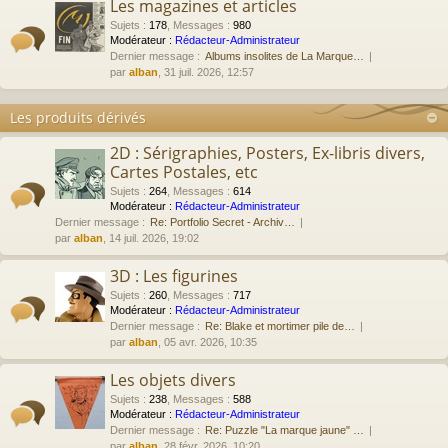
Les magazines et articles
Sujets
:
178
,
Messages
:
980
Modérateur :
Rédacteur-Administrateur
Dernier message :
Albums insolites de La Marque…
par
alban
, 31 juil. 2026, 12:57
Les produits dérivés
2D : Sérigraphies, Posters, Ex-libris divers,
Cartes Postales, etc
Sujets
:
264
,
Messages
:
614
Modérateur :
Rédacteur-Administrateur
Dernier message :
Re: Portfolio Secret - Archiv…
par
alban
, 14 juil. 2026, 19:02
3D : Les figurines
Sujets
:
260
,
Messages
:
717
Modérateur :
Rédacteur-Administrateur
Dernier message :
Re: Blake et mortimer pile de…
par
alban
, 05 avr. 2026, 10:35
Les objets divers
Sujets
:
238
,
Messages
:
588
Modérateur :
Rédacteur-Administrateur
Dernier message :
Re: Puzzle "La marque jaune" …
par
alban
, 28 févr. 2026, 10:20