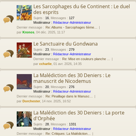
Les Sarcophages du 6e Continent : Le duel
des esprits
Sujets
:
16
,
Messages
:
127
Modérateur :
Rédacteur-Administrateur
Dernier message :
Re: Albums - Sarcophages 6ème…
par
Kronos
, 04 déc. 2025, 11:17
Le Sanctuaire du Gondwana
Sujets
:
23
,
Messages
:
279
Modérateur :
Rédacteur-Administrateur
Dernier message :
Re: Mise en couleurs planche …
par
ccharlie
, 01 avr. 2026, 14:35
La Malédiction des 30 Deniers : Le
manuscrit de Nicodemus
Sujets
:
20
,
Messages
:
276
Modérateur :
Rédacteur-Administrateur
Dernier message :
Re: Pinaillage dans le Manusc…
par
Dorchester
, 14 nov. 2025, 16:52
La Malédiction des 30 Deniers : La porte
d'Orphée
Sujets
:
28
,
Messages
:
1331
Modérateur :
Rédacteur-Administrateur
Dernier message :
Re: Critiques: La Malédiction…