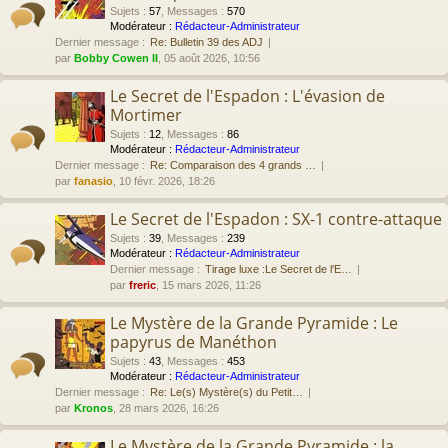
Sujets
:
57
,
Messages
:
570
Modérateur :
Rédacteur-Administrateur
Dernier message :
Re: Bulletin 39 des ADJ
par
Bobby Cowen II
, 05 août 2026, 10:56
Le Secret de l'Espadon : L'évasion de
Mortimer
Sujets
:
12
,
Messages
:
86
Modérateur :
Rédacteur-Administrateur
Dernier message :
Re: Comparaison des 4 grands …
par
fanasio
, 10 févr. 2026, 18:26
Le Secret de l'Espadon : SX-1 contre-attaque
Sujets
:
39
,
Messages
:
239
Modérateur :
Rédacteur-Administrateur
Dernier message :
Tirage luxe :Le Secret de l'E…
par
freric
, 15 mars 2026, 11:26
Le Mystère de la Grande Pyramide : Le
papyrus de Manéthon
Sujets
:
43
,
Messages
:
453
Modérateur :
Rédacteur-Administrateur
Dernier message :
Re: Le(s) Mystère(s) du Petit…
par
Kronos
, 28 mars 2026, 16:26
Le Mystère de la Grande Pyramide : la