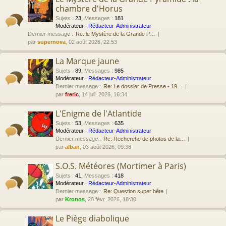
chambre d'Horus
Sujets
:
23
,
Messages
:
181
Modérateur :
Rédacteur-Administrateur
Dernier message :
Re: le Mystère de la Grande P…
par
supernova
, 02 août 2026, 22:53
La Marque jaune
Sujets
:
89
,
Messages
:
985
Modérateur :
Rédacteur-Administrateur
Dernier message :
Re: Le dossier de Presse - 19…
par
freric
, 14 juil. 2026, 16:34
L'Enigme de l'Atlantide
Sujets
:
53
,
Messages
:
635
Modérateur :
Rédacteur-Administrateur
Dernier message :
Re: Recherche de photos de la…
par
alban
, 03 août 2026, 09:38
S.O.S. Météores (Mortimer à Paris)
Sujets
:
41
,
Messages
:
418
Modérateur :
Rédacteur-Administrateur
Dernier message :
Re: Question super bête
par
Kronos
, 20 févr. 2026, 18:30
Le Piège diabolique