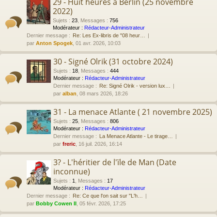
29 - Huit heures à Berlin (25 novembre
2022)
Sujets
:
23
,
Messages
:
756
Modérateur :
Rédacteur-Administrateur
Dernier message :
Re: Les Ex-libris de "08 heur…
par
Anton Spogek
, 01 avr. 2026, 10:03
30 - Signé Olrik (31 octobre 2024)
Sujets
:
18
,
Messages
:
444
Modérateur :
Rédacteur-Administrateur
Dernier message :
Re: Signé Olrik - version lux…
par
alban
, 08 mars 2026, 18:26
31 - La menace Atlante ( 21 novembre 2025)
Sujets
:
25
,
Messages
:
806
Modérateur :
Rédacteur-Administrateur
Dernier message :
La Menace Atlante - Le tirage…
par
freric
, 16 juil. 2026, 16:14
3? - L'héritier de l'ïle de Man (Date
inconnue)
Sujets
:
1
,
Messages
:
17
Modérateur :
Rédacteur-Administrateur
Dernier message :
Re: Ce que l'on sait sur "L'h…
par
Bobby Cowen II
, 05 févr. 2026, 17:25