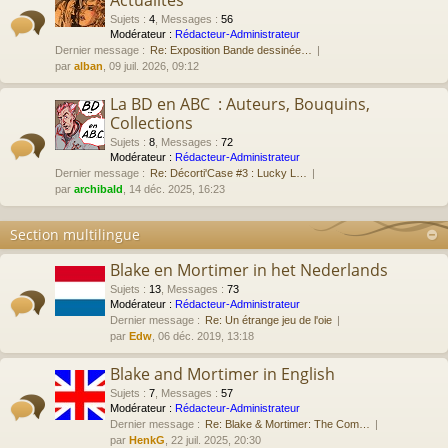
Actualités
Sujets
:
4
,
Messages
:
56
Modérateur :
Rédacteur-Administrateur
Dernier message :
Re: Exposition Bande dessinée…
par
alban
, 09 juil. 2026, 09:12
La BD en ABC : Auteurs, Bouquins,
Collections
Sujets
:
8
,
Messages
:
72
Modérateur :
Rédacteur-Administrateur
Dernier message :
Re: Décorti'Case #3 : Lucky L…
par
archibald
, 14 déc. 2025, 16:23
Section multilingue
Blake en Mortimer in het Nederlands
Sujets
:
13
,
Messages
:
73
Modérateur :
Rédacteur-Administrateur
Dernier message :
Re: Un étrange jeu de l'oie
par
Edw
, 06 déc. 2019, 13:18
Blake and Mortimer in English
Sujets
:
7
,
Messages
:
57
Modérateur :
Rédacteur-Administrateur
Dernier message :
Re: Blake & Mortimer: The Com…
par
HenkG
, 22 juil. 2025, 20:30