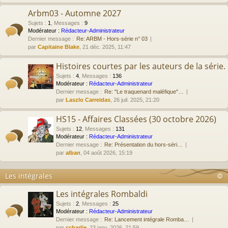
Arbm03 - Automne 2027
Sujets
:
1
,
Messages
:
9
Modérateur :
Rédacteur-Administrateur
Dernier message :
Re: ARBM - Hors-série n° 03
par
Capitaine Blake
, 21 déc. 2025, 11:47
Histoires courtes par les auteurs de la série.
Sujets
:
4
,
Messages
:
136
Modérateur :
Rédacteur-Administrateur
Dernier message :
Re: "Le traquenard maléfique"…
par
Laszlo Carreidas
, 26 juil. 2025, 21:20
HS15 - Affaires Classées (30 octobre 2026)
Sujets
:
12
,
Messages
:
131
Modérateur :
Rédacteur-Administrateur
Dernier message :
Re: Présentation du hors-séri…
par
alban
, 04 août 2026, 15:19
Les intégrales
Les intégrales Rombaldi
Sujets
:
2
,
Messages
:
25
Modérateur :
Rédacteur-Administrateur
Dernier message :
Re: Lancement intégrale Romba…
par
ccharlie
, 23 janv. 2026, 21:59