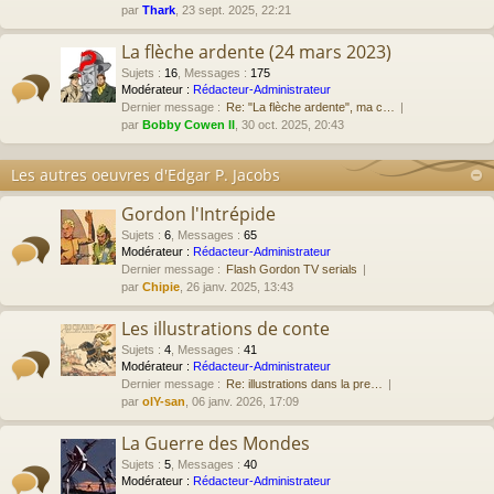
par
Thark
, 23 sept. 2025, 22:21
La flèche ardente (24 mars 2023)
Sujets
:
16
,
Messages
:
175
Modérateur :
Rédacteur-Administrateur
Dernier message :
Re: "La flèche ardente", ma c…
par
Bobby Cowen II
, 30 oct. 2025, 20:43
Les autres oeuvres d'Edgar P. Jacobs
Gordon l'Intrépide
Sujets
:
6
,
Messages
:
65
Modérateur :
Rédacteur-Administrateur
Dernier message :
Flash Gordon TV serials
par
Chipie
, 26 janv. 2025, 13:43
Les illustrations de conte
Sujets
:
4
,
Messages
:
41
Modérateur :
Rédacteur-Administrateur
Dernier message :
Re: illustrations dans la pre…
par
olY-san
, 06 janv. 2026, 17:09
La Guerre des Mondes
Sujets
:
5
,
Messages
:
40
Modérateur :
Rédacteur-Administrateur