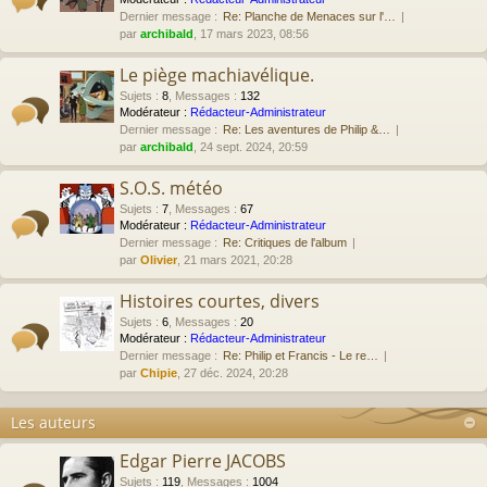
Dernier message :
Re: Planche de Menaces sur l'…
par
archibald
, 17 mars 2023, 08:56
Le piège machiavélique.
Sujets
:
8
,
Messages
:
132
Modérateur :
Rédacteur-Administrateur
Dernier message :
Re: Les aventures de Philip &…
par
archibald
, 24 sept. 2024, 20:59
S.O.S. météo
Sujets
:
7
,
Messages
:
67
Modérateur :
Rédacteur-Administrateur
Dernier message :
Re: Critiques de l'album
par
Olivier
, 21 mars 2021, 20:28
Histoires courtes, divers
Sujets
:
6
,
Messages
:
20
Modérateur :
Rédacteur-Administrateur
Dernier message :
Re: Philip et Francis - Le re…
par
Chipie
, 27 déc. 2024, 20:28
Les auteurs
Edgar Pierre JACOBS
Sujets
:
119
,
Messages
:
1004