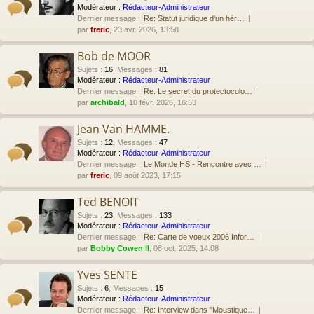
Modérateur :
Rédacteur-Administrateur
Dernier message :
Re: Statut juridique d'un hér…
par
freric
, 23 avr. 2026, 13:58
Bob de MOOR
Sujets
:
16
,
Messages
:
81
Modérateur :
Rédacteur-Administrateur
Dernier message :
Re: Le secret du protectocolo…
par
archibald
, 10 févr. 2026, 16:53
Jean Van HAMME.
Sujets
:
12
,
Messages
:
47
Modérateur :
Rédacteur-Administrateur
Dernier message :
Le Monde HS - Rencontre avec …
par
freric
, 09 août 2023, 17:15
Ted BENOIT
Sujets
:
23
,
Messages
:
133
Modérateur :
Rédacteur-Administrateur
Dernier message :
Re: Carte de voeux 2006 Infor…
par
Bobby Cowen II
, 08 oct. 2025, 14:08
Yves SENTE
Sujets
:
6
,
Messages
:
15
Modérateur :
Rédacteur-Administrateur
Dernier message :
Re: Interview dans "Moustique…