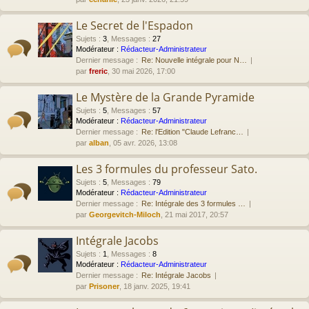
Le Secret de l'Espadon
Sujets
:
3
,
Messages
:
27
Modérateur :
Rédacteur-Administrateur
Dernier message :
Re: Nouvelle intégrale pour N…
par
freric
, 30 mai 2026, 17:00
Le Mystère de la Grande Pyramide
Sujets
:
5
,
Messages
:
57
Modérateur :
Rédacteur-Administrateur
Dernier message :
Re: l'Edition "Claude Lefranc…
par
alban
, 05 avr. 2026, 13:08
Les 3 formules du professeur Sato.
Sujets
:
5
,
Messages
:
79
Modérateur :
Rédacteur-Administrateur
Dernier message :
Re: Intégrale des 3 formules …
par
Georgevitch-Miloch
, 21 mai 2017, 20:57
Intégrale Jacobs
Sujets
:
1
,
Messages
:
8
Modérateur :
Rédacteur-Administrateur
Dernier message :
Re: Intégrale Jacobs
par
Prisoner
, 18 janv. 2025, 19:41