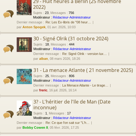
29 - Huit heures à Berlin (25 novembre
2022)
Sujets
:
23
,
Messages
:
756
Modérateur :
Rédacteur-Administrateur
Dernier message :
Re: Les Ex-libris de "08 heur…
par
Anton Spogek
, 01 avr. 2026, 10:03
30 - Signé Olrik (31 octobre 2024)
Sujets
:
18
,
Messages
:
444
Modérateur :
Rédacteur-Administrateur
Dernier message :
Re: Signé Olrik - version lux…
par
alban
, 08 mars 2026, 18:26
31 - La menace Atlante ( 21 novembre 2025)
Sujets
:
25
,
Messages
:
806
Modérateur :
Rédacteur-Administrateur
Dernier message :
La Menace Atlante - Le tirage…
par
freric
, 16 juil. 2026, 16:14
3? - L'héritier de l'ïle de Man (Date
inconnue)
Sujets
:
1
,
Messages
:
17
Modérateur :
Rédacteur-Administrateur
Dernier message :
Re: Ce que l'on sait sur "L'h…
par
Bobby Cowen II
, 05 févr. 2026, 17:25