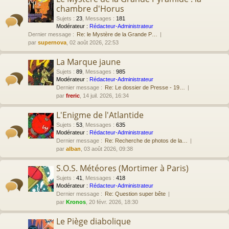
chambre d'Horus
Sujets
:
23
,
Messages
:
181
Modérateur :
Rédacteur-Administrateur
Dernier message :
Re: le Mystère de la Grande P…
par
supernova
, 02 août 2026, 22:53
La Marque jaune
Sujets
:
89
,
Messages
:
985
Modérateur :
Rédacteur-Administrateur
Dernier message :
Re: Le dossier de Presse - 19…
par
freric
, 14 juil. 2026, 16:34
L'Enigme de l'Atlantide
Sujets
:
53
,
Messages
:
635
Modérateur :
Rédacteur-Administrateur
Dernier message :
Re: Recherche de photos de la…
par
alban
, 03 août 2026, 09:38
S.O.S. Météores (Mortimer à Paris)
Sujets
:
41
,
Messages
:
418
Modérateur :
Rédacteur-Administrateur
Dernier message :
Re: Question super bête
par
Kronos
, 20 févr. 2026, 18:30
Le Piège diabolique