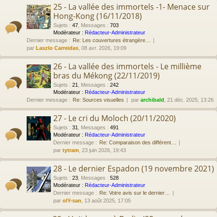
25 - La vallée des immortels -1- Menace sur
Hong-Kong (16/11/2018)
Sujets
:
47
,
Messages
:
703
Modérateur :
Rédacteur-Administrateur
Dernier message :
Re: Les couvertures étrangère…
par
Laszlo Carreidas
, 08 avr. 2026, 19:09
26 - La vallée des immortels - Le millième
bras du Mékong (22/11/2019)
Sujets
:
21
,
Messages
:
242
Modérateur :
Rédacteur-Administrateur
Dernier message :
Re: Sources visuelles
par
archibald
, 21 déc. 2025, 13:26
27 - Le cri du Moloch (20/11/2020)
Sujets
:
31
,
Messages
:
491
Modérateur :
Rédacteur-Administrateur
Dernier message :
Re: Comparaison des différent…
par
tytram
, 23 juin 2026, 19:43
28 - Le dernier Espadon (19 novembre 2021)
Sujets
:
23
,
Messages
:
528
Modérateur :
Rédacteur-Administrateur
Dernier message :
Re: Votre avis sur le dernier…
par
olY-san
, 13 août 2025, 17:05