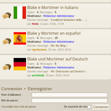
Blake e Mortimer in italiano
Sujets
:
4
,
Messages
:
5
Modérateur :
Rédacteur-Administrateur
Dernier message :
Il realismo fantastico della …
par
freric
, 11 janv. 2016, 17:44
Blake y Mortimer en español
Sujets
:
4
,
Messages
:
25
Modérateur :
Rédacteur-Administrateur
Dernier message :
Re: My Blog
par
rigolissimo
, 23 nov. 2013, 04:11
Blake und Mortimer auf Deutsch
Sujets
:
2
,
Messages
:
5
Modérateur :
Rédacteur-Administrateur
Dernier message :
Re: Diskussion auf Deutsch
par
archibald
, 15 janv. 2025, 09:21
Connexion
•
S’enregistrer
Nom d’utilisateur :
Mot de passe :
J’ai oublié mon mot de passe
Se souvenir de moi