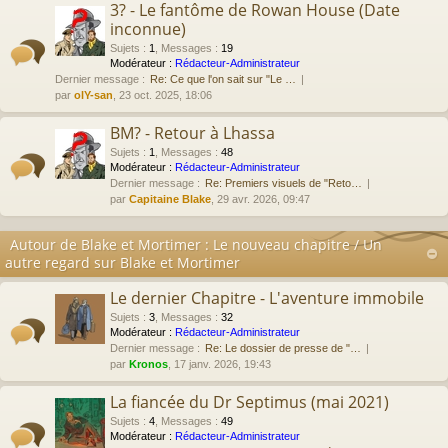
3? - Le fantôme de Rowan House (Date
inconnue)
Sujets
:
1
,
Messages
:
19
Modérateur :
Rédacteur-Administrateur
Dernier message :
Re: Ce que l'on sait sur "Le …
par
olY-san
, 23 oct. 2025, 18:06
BM? - Retour à Lhassa
Sujets
:
1
,
Messages
:
48
Modérateur :
Rédacteur-Administrateur
Dernier message :
Re: Premiers visuels de "Reto…
par
Capitaine Blake
, 29 avr. 2026, 09:47
Autour de Blake et Mortimer : Le nouveau chapitre / Un
autre regard sur Blake et Mortimer
Le dernier Chapitre - L'aventure immobile
Sujets
:
3
,
Messages
:
32
Modérateur :
Rédacteur-Administrateur
Dernier message :
Re: Le dossier de presse de "…
par
Kronos
, 17 janv. 2026, 19:43
La fiancée du Dr Septimus (mai 2021)
Sujets
:
4
,
Messages
:
49
Modérateur :
Rédacteur-Administrateur