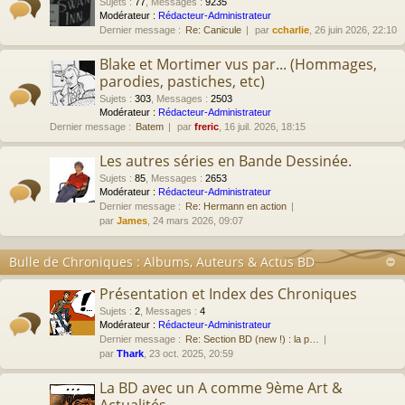
Sujets
:
77
,
Messages
:
9235
Modérateur :
Rédacteur-Administrateur
Dernier message :
Re: Canicule
par
ccharlie
, 26 juin 2026, 22:10
Blake et Mortimer vus par... (Hommages,
parodies, pastiches, etc)
Sujets
:
303
,
Messages
:
2503
Modérateur :
Rédacteur-Administrateur
Dernier message :
Batem
par
freric
, 16 juil. 2026, 18:15
Les autres séries en Bande Dessinée.
Sujets
:
85
,
Messages
:
2653
Modérateur :
Rédacteur-Administrateur
Dernier message :
Re: Hermann en action
par
James
, 24 mars 2026, 09:07
Bulle de Chroniques : Albums, Auteurs & Actus BD
Présentation et Index des Chroniques
Sujets
:
2
,
Messages
:
4
Modérateur :
Rédacteur-Administrateur
Dernier message :
Re: Section BD (new !) : la p…
par
Thark
, 23 oct. 2025, 20:59
La BD avec un A comme 9ème Art &