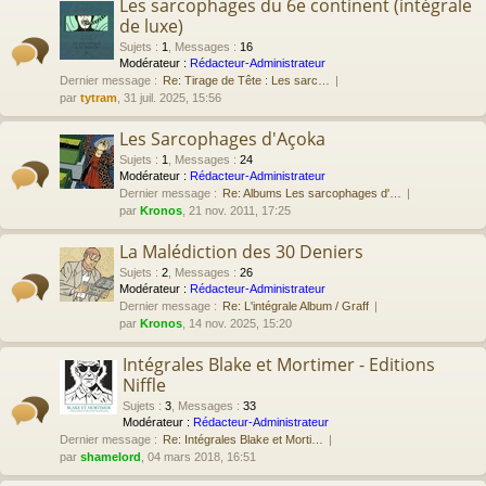
Les sarcophages du 6e continent (intégrale
de luxe)
Sujets
:
1
,
Messages
:
16
Modérateur :
Rédacteur-Administrateur
Dernier message :
Re: Tirage de Tête : Les sarc…
par
tytram
, 31 juil. 2025, 15:56
Les Sarcophages d'Açoka
Sujets
:
1
,
Messages
:
24
Modérateur :
Rédacteur-Administrateur
Dernier message :
Re: Albums Les sarcophages d'…
par
Kronos
, 21 nov. 2011, 17:25
La Malédiction des 30 Deniers
Sujets
:
2
,
Messages
:
26
Modérateur :
Rédacteur-Administrateur
Dernier message :
Re: L'intégrale Album / Graff
par
Kronos
, 14 nov. 2025, 15:20
Intégrales Blake et Mortimer - Editions
Niffle
Sujets
:
3
,
Messages
:
33
Modérateur :
Rédacteur-Administrateur
Dernier message :
Re: Intégrales Blake et Morti…
par
shamelord
, 04 mars 2018, 16:51