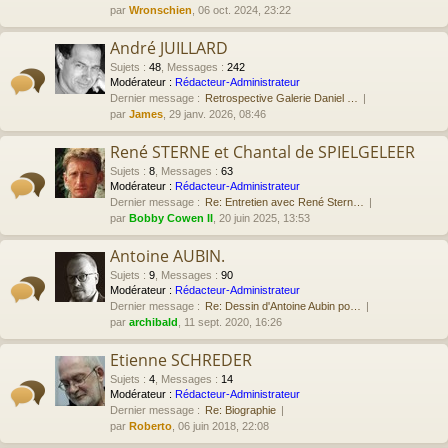
par
Wronschien
, 06 oct. 2024, 23:22
André JUILLARD
Sujets
:
48
,
Messages
:
242
Modérateur :
Rédacteur-Administrateur
Dernier message :
Retrospective Galerie Daniel …
par
James
, 29 janv. 2026, 08:46
René STERNE et Chantal de SPIELGELEER
Sujets
:
8
,
Messages
:
63
Modérateur :
Rédacteur-Administrateur
Dernier message :
Re: Entretien avec René Stern…
par
Bobby Cowen II
, 20 juin 2025, 13:53
Antoine AUBIN.
Sujets
:
9
,
Messages
:
90
Modérateur :
Rédacteur-Administrateur
Dernier message :
Re: Dessin d'Antoine Aubin po…
par
archibald
, 11 sept. 2020, 16:26
Etienne SCHREDER
Sujets
:
4
,
Messages
:
14
Modérateur :
Rédacteur-Administrateur
Dernier message :
Re: Biographie
par
Roberto
, 06 juin 2018, 22:08