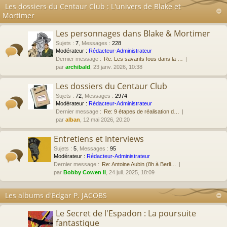
Les dossiers du Centaur Club : L'univers de Blake et
Mortimer
Les personnages dans Blake & Mortimer
Sujets
:
7
,
Messages
:
228
Modérateur :
Rédacteur-Administrateur
Dernier message :
Re: Les savants fous dans la …
par
archibald
, 23 janv. 2026, 10:38
Les dossiers du Centaur Club
Sujets
:
72
,
Messages
:
2974
Modérateur :
Rédacteur-Administrateur
Dernier message :
Re: 9 étapes de réalisation d…
par
alban
, 12 mai 2026, 20:20
Entretiens et Interviews
Sujets
:
5
,
Messages
:
95
Modérateur :
Rédacteur-Administrateur
Dernier message :
Re: Antoine Aubin (8h à Berli…
par
Bobby Cowen II
, 24 juil. 2025, 18:09
Les albums d'Edgar P. JACOBS
Le Secret de l'Espadon : La poursuite
fantastique