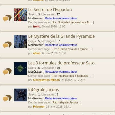
Le Secret de l'Espadon
Sujets
:
3
,
Messages
:
27
Modérateur :
Rédacteur-Administrateur
Dernier message :
Re: Nouvelle intégrale pour N…
par
freric
, 30 mai 2026, 17:00
Le Mystère de la Grande Pyramide
Sujets
:
5
,
Messages
:
57
Modérateur :
Rédacteur-Administrateur
Dernier message :
Re: l'Edition "Claude Lefranc…
par
alban
, 05 avr. 2026, 13:08
Les 3 formules du professeur Sato.
Sujets
:
5
,
Messages
:
79
Modérateur :
Rédacteur-Administrateur
Dernier message :
Re: Intégrale des 3 formules …
par
Georgevitch-Miloch
, 21 mai 2017, 20:57
Intégrale Jacobs
Sujets
:
1
,
Messages
:
8
Modérateur :
Rédacteur-Administrateur
Dernier message :
Re: Intégrale Jacobs
par
Prisoner
, 18 janv. 2025, 19:41