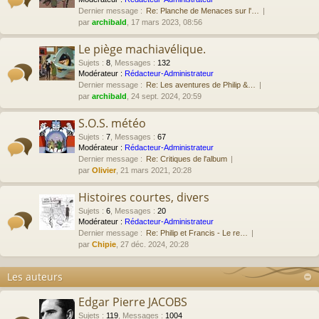
Dernier message :
Re: Planche de Menaces sur l'…
par
archibald
, 17 mars 2023, 08:56
Le piège machiavélique.
Sujets
:
8
,
Messages
:
132
Modérateur :
Rédacteur-Administrateur
Dernier message :
Re: Les aventures de Philip &…
par
archibald
, 24 sept. 2024, 20:59
S.O.S. météo
Sujets
:
7
,
Messages
:
67
Modérateur :
Rédacteur-Administrateur
Dernier message :
Re: Critiques de l'album
par
Olivier
, 21 mars 2021, 20:28
Histoires courtes, divers
Sujets
:
6
,
Messages
:
20
Modérateur :
Rédacteur-Administrateur
Dernier message :
Re: Philip et Francis - Le re…
par
Chipie
, 27 déc. 2024, 20:28
Les auteurs
Edgar Pierre JACOBS
Sujets
:
119
,
Messages
:
1004