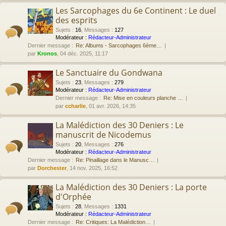
Les Sarcophages du 6e Continent : Le duel
des esprits
Sujets
:
16
,
Messages
:
127
Modérateur :
Rédacteur-Administrateur
Dernier message :
Re: Albums - Sarcophages 6ème…
par
Kronos
, 04 déc. 2025, 11:17
Le Sanctuaire du Gondwana
Sujets
:
23
,
Messages
:
279
Modérateur :
Rédacteur-Administrateur
Dernier message :
Re: Mise en couleurs planche …
par
ccharlie
, 01 avr. 2026, 14:35
La Malédiction des 30 Deniers : Le
manuscrit de Nicodemus
Sujets
:
20
,
Messages
:
276
Modérateur :
Rédacteur-Administrateur
Dernier message :
Re: Pinaillage dans le Manusc…
par
Dorchester
, 14 nov. 2025, 16:52
La Malédiction des 30 Deniers : La porte
d'Orphée
Sujets
:
28
,
Messages
:
1331
Modérateur :
Rédacteur-Administrateur
Dernier message :
Re: Critiques: La Malédiction…