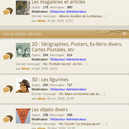
Les magazines et articles
Sujets
:
178
,
Messages
:
980
Modérateur :
Rédacteur-Administrateur
Dernier message :
Albums insolites de La Marque…
par
alban
, 31 juil. 2026, 12:57
Les produits dérivés
2D : Sérigraphies, Posters, Ex-libris divers,
Cartes Postales, etc
Sujets
:
264
,
Messages
:
614
Modérateur :
Rédacteur-Administrateur
Dernier message :
Re: Portfolio Secret - Archiv…
par
alban
, 14 juil. 2026, 19:02
3D : Les figurines
Sujets
:
260
,
Messages
:
717
Modérateur :
Rédacteur-Administrateur
Dernier message :
Re: Blake et mortimer pile de…
par
alban
, 05 avr. 2026, 10:35
Les objets divers
Sujets
:
238
,
Messages
:
588
Modérateur :
Rédacteur-Administrateur
Dernier message :
Re: Puzzle "La marque jaune" …
par
alban
, 28 févr. 2026, 10:20