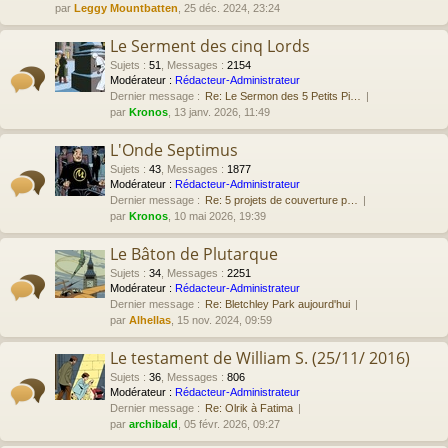
par
Leggy Mountbatten
, 25 déc. 2024, 23:24
Le Serment des cinq Lords
Sujets
:
51
,
Messages
:
2154
Modérateur :
Rédacteur-Administrateur
Dernier message :
Re: Le Sermon des 5 Petits Pi…
par
Kronos
, 13 janv. 2026, 11:49
L'Onde Septimus
Sujets
:
43
,
Messages
:
1877
Modérateur :
Rédacteur-Administrateur
Dernier message :
Re: 5 projets de couverture p…
par
Kronos
, 10 mai 2026, 19:39
Le Bâton de Plutarque
Sujets
:
34
,
Messages
:
2251
Modérateur :
Rédacteur-Administrateur
Dernier message :
Re: Bletchley Park aujourd'hui
par
Alhellas
, 15 nov. 2024, 09:59
Le testament de William S. (25/11/ 2016)
Sujets
:
36
,
Messages
:
806
Modérateur :
Rédacteur-Administrateur
Dernier message :
Re: Olrik à Fatima
par
archibald
, 05 févr. 2026, 09:27