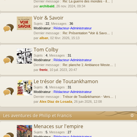
Dernier message :
Re: La guerre des mondes - il…
par
archibald
, 26 nov. 2024, 09:34
Voir & Savoir
Sujets
:
22
,
Messages
:
36
Modérateur :
Rédacteur-Administrateur
Dernier message :
Re: Présentation "Voir & Savo…
par
alban
, 02 févr. 2026, 15:13
Tom Colby
Sujets
:
4
,
Messages
:
31
Modérateur :
Rédacteur-Administrateur
Dernier message :
Re: planche 1: Ambiance Weste…
par
freric
, 10 juil. 2023, 20:47
Le trésor de Toutankhamon
Sujets
:
6
,
Messages
:
31
Modérateur :
Rédacteur-Administrateur
Dernier message :
Trésor de Toutânkhamon - Vers…
par
Alex Diaz de Losada
, 26 juin 2026, 12:08
Les aventures de Philip et Francis
Menaces sur l'empire
Sujets
:
5
,
Messages
:
27
Modérateur :
Rédacteur-Administrateur