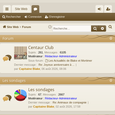
Site Web
cc
or
on
’e
Rechercher
Connexion
S’enregistrer
ès
u
ne
nr
R
Site Web
Forum
Recherche
Reche
ra
m
xi
eg
e
Forum
c
pi
s
on
ist
h
Centaur Club
de
re
e
Sujets
:
261
,
Messages
:
6105
r
r
Modérateur :
Rédacteur-Administrateur
Sous-forum :
Les Actualités de Blake et Mortimer
c
Dernier message :
Re: Joyeux anniversaire à ...
h
par
Capitaine Blake
, 06 août 2026, 08:06
e
r
Les sondages
Les sondages
Sujets
:
67
,
Messages
:
2667
Modérateur :
Rédacteur-Administrateur
Dernier message :
Re: Animaux de compagnie
par
Capitaine Blake
, 02 août 2026, 17:58