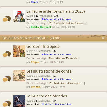
par
Thark
, 23 sept. 2025, 22:21
La flèche ardente (24 mars 2023)
Sujets
:
16
,
Messages
:
175
Modérateur :
Rédacteur-Administrateur
Dernier message :
Re: "La flèche ardente", ma c…
par
Bobby Cowen II
, 30 oct. 2025, 20:43
Les autres oeuvres d'Edgar P. Jacobs
Gordon l'Intrépide
Sujets
:
6
,
Messages
:
65
Modérateur :
Rédacteur-Administrateur
Dernier message :
Flash Gordon TV serials
par
Chipie
, 26 janv. 2025, 13:43
Les illustrations de conte
Sujets
:
4
,
Messages
:
41
Modérateur :
Rédacteur-Administrateur
Dernier message :
Re: illustrations dans la pre…
par
olY-san
, 06 janv. 2026, 17:09
La Guerre des Mondes
Sujets
:
5
,
Messages
:
40
Modérateur :
Rédacteur-Administrateur