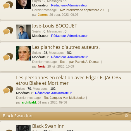
Sujets
:
2
,
Messages
:
3
Modérateur :
Rédacteur-Administrateur
Dernier message :
Re: Interview de septembre 20…
par
James
, 26 sept. 2023, 09:07
José-Louis BOCQUET
Sujets
:
0
,
Messages
:
0
Modérateur :
Rédacteur-Administrateur
Les planches d'autres auteurs.
Sujets
:
28
,
Messages
:
402
Modérateur :
Rédacteur-Administrateur
Dernier message :
Re: ... par Patrick A. Dumas
par
freric
, 29 juin 2026, 10:09
Les personnes en relation avec Edgar P. JACOBS
et/ou Blake et Mortimer
Sujets
:
70
,
Messages
:
102
Modérateur :
Rédacteur-Administrateur
Dernier message :
Re: Jacques Van Melkebeke
par
archibald
, 01 mars 2026, 09:36
Black Swan Inn
Black Swan Inn