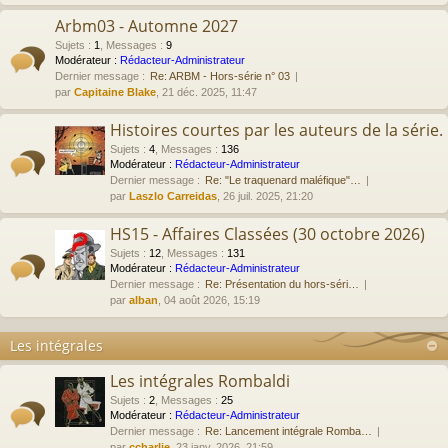
Arbm03 - Automne 2027
Sujets
:
1
,
Messages
:
9
Modérateur :
Rédacteur-Administrateur
Dernier message :
Re: ARBM - Hors-série n° 03
par
Capitaine Blake
, 21 déc. 2025, 11:47
Histoires courtes par les auteurs de la série.
Sujets
:
4
,
Messages
:
136
Modérateur :
Rédacteur-Administrateur
Dernier message :
Re: "Le traquenard maléfique"…
par
Laszlo Carreidas
, 26 juil. 2025, 21:20
HS15 - Affaires Classées (30 octobre 2026)
Sujets
:
12
,
Messages
:
131
Modérateur :
Rédacteur-Administrateur
Dernier message :
Re: Présentation du hors-séri…
par
alban
, 04 août 2026, 15:19
Les intégrales
Les intégrales Rombaldi
Sujets
:
2
,
Messages
:
25
Modérateur :
Rédacteur-Administrateur
Dernier message :
Re: Lancement intégrale Romba…
par
ccharlie
, 23 janv. 2026, 21:59