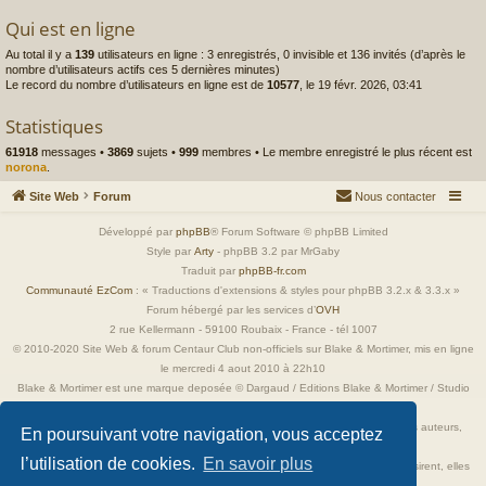
Qui est en ligne
Au total il y a
139
utilisateurs en ligne : 3 enregistrés, 0 invisible et 136 invités (d’après le
nombre d’utilisateurs actifs ces 5 dernières minutes)
Le record du nombre d’utilisateurs en ligne est de
10577
, le 19 févr. 2026, 03:41
Statistiques
61918
messages •
3869
sujets •
999
membres • Le membre enregistré le plus récent est
norona
.
Site Web
Forum
Nous contacter
Développé par
phpBB
® Forum Software © phpBB Limited
Style par
Arty
- phpBB 3.2 par MrGaby
Traduit par
phpBB-fr.com
Communauté EzCom
: « Traductions d'extensions & styles pour phpBB 3.2.x & 3.3.x »
Forum hébergé par les services d’
OVH
2 rue Kellermann - 59100 Roubaix - France - tél 1007
© 2010-2020 Site Web & forum Centaur Club non-officiels sur Blake & Mortimer, mis en ligne
le mercredi 4 aout 2010 à 22h10
Blake & Mortimer est une marque deposée © Dargaud / Editions Blake & Mortimer / Studio
Jacobs
Toutes les images incluses dans ces pages sont la propriété exclusive de leurs auteurs,
En poursuivant votre navigation, vous acceptez
ayant droits et/ou éditeurs.
l’utilisation de cookies.
En savoir plus
Elles ne sont ici qu'à titre de référence ou d'illustration. Si les propriétaires le désirent, elles
seront retirées immédiatement.