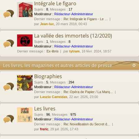
Intégrale Le figaro
Sujets
:
8
,
Messages
:
17
Modérateur :
Rédacteur-Administrateur
Dernier message :
Re: Intégrale le Figaro - Le …
par
Jean-luc
, 20 mars 2018, 00:43
La vallée des immortels (12/2020)
Sujets
:
1
,
Messages
:
8
Modérateur :
Rédacteur-Administrateur
Dernier message :
Ex-libris
par
tytram
, 18 févr. 2024, 18:57
Les livres, les magazines et autres articles de presse
Biographies
Sujets
:
5
,
Messages
:
294
Modérateur :
Rédacteur-Administrateur
Dernier message :
Re: Opéra de Papier / La Marq…
par
Laszlo Carreidas
, 22 avr. 2026, 23:00
Les livres
Sujets
:
96
,
Messages
:
975
Modérateur :
Rédacteur-Administrateur
Dernier message :
Re: Novellisation du Secret d…
par
freric
, 29 juil. 2026, 17:43