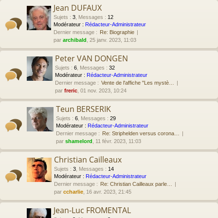
Jean DUFAUX
Sujets
:
3
,
Messages
:
12
Modérateur :
Rédacteur-Administrateur
Dernier message :
Re: Biographie
par
archibald
, 25 janv. 2023, 11:03
Peter VAN DONGEN
Sujets
:
6
,
Messages
:
32
Modérateur :
Rédacteur-Administrateur
Dernier message :
Vente de l'affiche "Les mystè…
par
freric
, 01 nov. 2023, 10:24
Teun BERSERIK
Sujets
:
6
,
Messages
:
29
Modérateur :
Rédacteur-Administrateur
Dernier message :
Re: Striphelden versus corona…
par
shamelord
, 11 févr. 2023, 11:03
Christian Cailleaux
Sujets
:
3
,
Messages
:
14
Modérateur :
Rédacteur-Administrateur
Dernier message :
Re: Christian Cailleaux parle…
par
ccharlie
, 16 avr. 2023, 21:45
Jean-Luc FROMENTAL