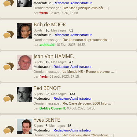
Modérateur :
Rédacteur-Administrateur
Dernier message :
Re: Statut juridique d'un hér…
par
freric
, 23 avr. 2026, 13:58
Bob de MOOR
Sujets
:
16
,
Messages
:
81
Modérateur :
Rédacteur-Administrateur
Dernier message :
Re: Le secret du protectocolo…
par
archibald
, 10 févr. 2026, 16:53
Jean Van HAMME.
Sujets
:
12
,
Messages
:
47
Modérateur :
Rédacteur-Administrateur
Dernier message :
Le Monde HS - Rencontre avec …
par
freric
, 09 août 2023, 17:15
Ted BENOIT
Sujets
:
23
,
Messages
:
133
Modérateur :
Rédacteur-Administrateur
Dernier message :
Re: Carte de voeux 2006 Infor…
par
Bobby Cowen II
, 08 oct. 2025, 14:08
Yves SENTE
Sujets
:
6
,
Messages
:
15
Modérateur :
Rédacteur-Administrateur
Dernier message :
Re: Interview dans "Moustique…