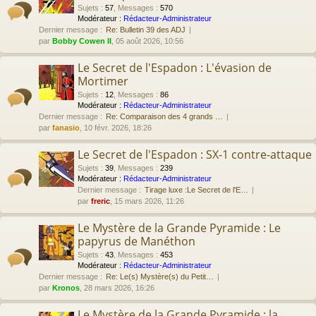
Sujets
:
57
,
Messages
:
570
Modérateur :
Rédacteur-Administrateur
Dernier message :
Re: Bulletin 39 des ADJ
par
Bobby Cowen II
, 05 août 2026, 10:56
Le Secret de l'Espadon : L'évasion de
Mortimer
Sujets
:
12
,
Messages
:
86
Modérateur :
Rédacteur-Administrateur
Dernier message :
Re: Comparaison des 4 grands …
par
fanasio
, 10 févr. 2026, 18:26
Le Secret de l'Espadon : SX-1 contre-attaque
Sujets
:
39
,
Messages
:
239
Modérateur :
Rédacteur-Administrateur
Dernier message :
Tirage luxe :Le Secret de l'E…
par
freric
, 15 mars 2026, 11:26
Le Mystère de la Grande Pyramide : Le
papyrus de Manéthon
Sujets
:
43
,
Messages
:
453
Modérateur :
Rédacteur-Administrateur
Dernier message :
Re: Le(s) Mystère(s) du Petit…
par
Kronos
, 28 mars 2026, 16:26
Le Mystère de la Grande Pyramide : la