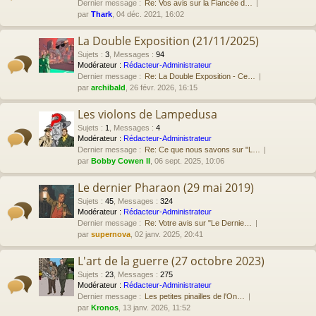
Dernier message :
Re: Vos avis sur la Fiancée d…
par
Thark
, 04 déc. 2021, 16:02
La Double Exposition (21/11/2025)
Sujets
:
3
,
Messages
:
94
Modérateur :
Rédacteur-Administrateur
Dernier message :
Re: La Double Exposition - Ce…
par
archibald
, 26 févr. 2026, 16:15
Les violons de Lampedusa
Sujets
:
1
,
Messages
:
4
Modérateur :
Rédacteur-Administrateur
Dernier message :
Re: Ce que nous savons sur "L…
par
Bobby Cowen II
, 06 sept. 2025, 10:06
Le dernier Pharaon (29 mai 2019)
Sujets
:
45
,
Messages
:
324
Modérateur :
Rédacteur-Administrateur
Dernier message :
Re: Votre avis sur "Le Dernie…
par
supernova
, 02 janv. 2025, 20:41
L'art de la guerre (27 octobre 2023)
Sujets
:
23
,
Messages
:
275
Modérateur :
Rédacteur-Administrateur
Dernier message :
Les petites pinailles de l'On…
par
Kronos
, 13 janv. 2026, 11:52