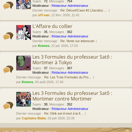
Sujets
:
72
,
Messages
:
754
Modérateur :
Rédacteur-Administrateur
Dernier message :
Re: Décorti'Case #2 (Jacobs) …
par
olY-san
, 12 févr. 2026, 11:42
L'Affaire du collier
Sujets
:
35
,
Messages
:
362
Modérateur :
Rédacteur-Administrateur
Dernier message :
Re: Vente sur leboncoin
par
Kronos
, 22 juil. 2026, 17:03
Les 3 Formules du professeur Satô :
Mortimer à Tokyo
Sujets
:
37
,
Messages
:
367
Modérateur :
Rédacteur-Administrateur
Dernier message :
Re: Les Trois Formules du Pro…
par
Kronos
, 04 août 2026, 17:40
Les 3 Formules du professeur Satô :
Mortimer contre Mortimer
Sujets
:
38
,
Messages
:
352
Modérateur :
Rédacteur-Administrateur
Dernier message :
Re: Olrik est-il mort à la fi…
par
Capitaine Blake
, 02 juin 2026, 22:26
Les albums des repreneurs