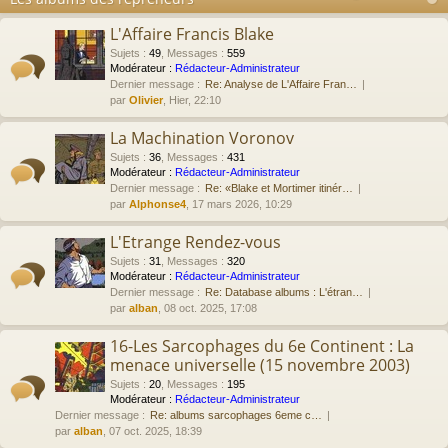
L'Affaire Francis Blake
Sujets
:
49
,
Messages
:
559
Modérateur :
Rédacteur-Administrateur
Dernier message :
Re: Analyse de L'Affaire Fran…
par
Olivier
, Hier, 22:10
La Machination Voronov
Sujets
:
36
,
Messages
:
431
Modérateur :
Rédacteur-Administrateur
Dernier message :
Re: «Blake et Mortimer itinér…
par
Alphonse4
, 17 mars 2026, 10:29
L'Etrange Rendez-vous
Sujets
:
31
,
Messages
:
320
Modérateur :
Rédacteur-Administrateur
Dernier message :
Re: Database albums : L'étran…
par
alban
, 08 oct. 2025, 17:08
16-Les Sarcophages du 6e Continent : La
menace universelle (15 novembre 2003)
Sujets
:
20
,
Messages
:
195
Modérateur :
Rédacteur-Administrateur
Dernier message :
Re: albums sarcophages 6eme c…
par
alban
, 07 oct. 2025, 18:39