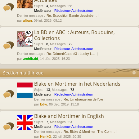
Actualités
Sujets
:
4
,
Messages
:
56
Modérateur :
Rédacteur-Administrateur
Dernier message :
Re: Exposition Bande dessinée…
par
alban
, 09 juil. 2026, 09:12
La BD en ABC : Auteurs, Bouquins,
Collections
Sujets
:
8
,
Messages
:
72
Modérateur :
Rédacteur-Administrateur
Dernier message :
Re: Décorti'Case #3 : Lucky L…
par
archibald
, 14 déc. 2025, 16:23
Section multilingue
Blake en Mortimer in het Nederlands
Sujets
:
13
,
Messages
:
73
Modérateur :
Rédacteur-Administrateur
Dernier message :
Re: Un étrange jeu de l'oie
par
Edw
, 06 déc. 2019, 13:18
Blake and Mortimer in English
Sujets
:
7
,
Messages
:
57
Modérateur :
Rédacteur-Administrateur
Dernier message :
Re: Blake & Mortimer: The Com…
par
HenkG
, 22 juil. 2025, 20:30