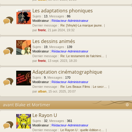
Les adaptations phoniques
Sujets
:
13
,
Messages
:
86
Modérateur :
Rédacteur-Administrateur
Dernier message :
Re: [Vinyle]-La marque jaune.
par
freric
, 21 juin 2024, 19:32
Les dessins animés
Sujets
:
19
,
Messages
:
139
Modérateur :
Rédacteur-Administrateur
Dernier message :
Re: Le testament de l'alchimi…
par
freric
, 13 sept. 2023, 18:20
Adaptation cinématographique
Sujets
:
9
,
Messages
:
170
Modérateur :
Rédacteur-Administrateur
Dernier message :
Re: Les Beaux Films : Le secr…
par
alban
, 15 oct. 2025, 20:07
avant Blake et Mortimer
Le Rayon U
Sujets
:
32
,
Messages
:
361
Modérateur :
Rédacteur-Administrateur
Dernier message :
Le Rayon U : quelle édition c…