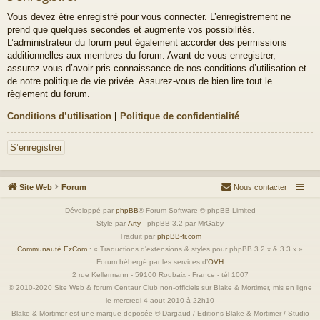
Vous devez être enregistré pour vous connecter. L’enregistrement ne
prend que quelques secondes et augmente vos possibilités.
L’administrateur du forum peut également accorder des permissions
additionnelles aux membres du forum. Avant de vous enregistrer,
assurez-vous d’avoir pris connaissance de nos conditions d’utilisation et
de notre politique de vie privée. Assurez-vous de bien lire tout le
règlement du forum.
Conditions d’utilisation
|
Politique de confidentialité
S’enregistrer
Site Web
Forum
Nous contacter
Développé par
phpBB
® Forum Software © phpBB Limited
Style par
Arty
- phpBB 3.2 par MrGaby
Traduit par
phpBB-fr.com
Communauté EzCom
: « Traductions d'extensions & styles pour phpBB 3.2.x & 3.3.x »
Forum hébergé par les services d’
OVH
2 rue Kellermann - 59100 Roubaix - France - tél 1007
© 2010-2020 Site Web & forum Centaur Club non-officiels sur Blake & Mortimer, mis en ligne
le mercredi 4 aout 2010 à 22h10
Blake & Mortimer est une marque deposée © Dargaud / Editions Blake & Mortimer / Studio