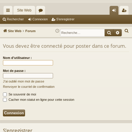
Site Web
cc
or
on
’e
Rechercher
Connexion
S’enregistrer
ès
u
ne
nr
R
Site Web
Forum
Recherche
Reche
ra
m
xi
eg
e
c
Vous devez être connecté pour poster dans ce forum.
pi
s
on
ist
h
de
re
e
Nom d’utilisateur :
r
r
c
Mot de passe :
h
J’ai oublié mon mot de passe
e
Renvoyer le courriel de confirmation
r
Se souvenir de moi
Cacher mon statut en ligne pour cette session
S’enregistrer