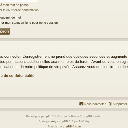
lié mon mot de passe
 le courriel de confirmation
ouvenir de moi
er mon statut en ligne pour cette session
us connecter. L’enregistrement ne prend que quelques secondes et augmente v
es permissions additionnelles aux membres du forum. Avant de vous enregistr
lisation et de notre politique de vie privée. Assurez-vous de bien lire tout le
ue de confidentialité
Nous contacter
Supprimer 
Développé par
phpBB
® Forum Software © phpBB Limited
Style par
Arty
- phpBB 3.2 par MrGaby
Traduit par
phpBB-fr.com