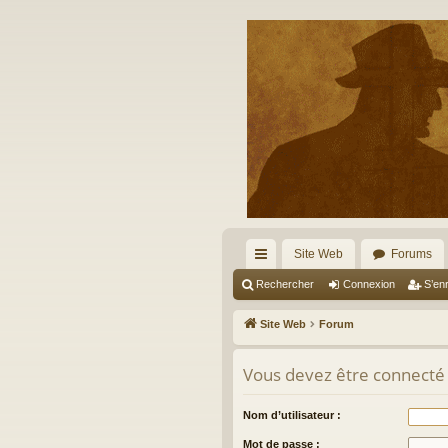
Site Web
Forums
cc
Rechercher
Connexion
S’enr
ès
Site Web
Forum
ra
Vous devez être connecté
pi
de
Nom d’utilisateur :
Mot de passe :