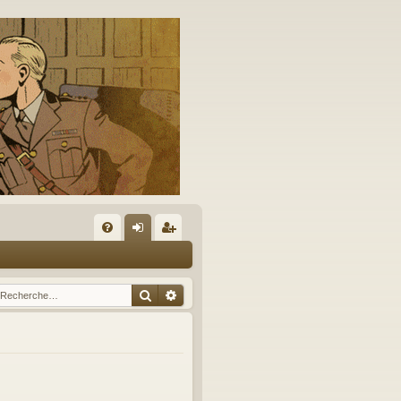
A
FA
on
’e
Q
ne
nr
Rechercher
Recherche avancée
xi
eg
on
ist
re
r