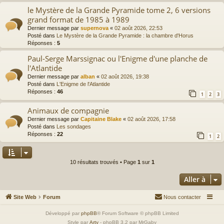
le Mystère de la Grande Pyramide tome 2, 6 versions
grand format de 1985 à 1989
Dernier message par
supernova
«
02 août 2026, 22:53
Posté dans
Le Mystère de la Grande Pyramide : la chambre d'Horus
Réponses :
5
Paul-Serge Marssignac ou l'Enigme d'une planche de
l'Atlantide
Dernier message par
alban
«
02 août 2026, 19:38
Posté dans
L'Enigme de l'Atlantide
Réponses :
46
1
2
3
Animaux de compagnie
Dernier message par
Capitaine Blake
«
02 août 2026, 17:58
Posté dans
Les sondages
Réponses :
22
1
2
10 résultats trouvés • Page
1
sur
1
Aller à
Site Web
Forum
Nous contacter
Développé par
phpBB
® Forum Software © phpBB Limited
Style par
Arty
- phpBB 3.2 par MrGaby