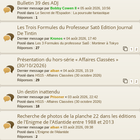
Bulletin 39 des ADJ
Dernier message par
Bobby Cowen II
«
05 août 2026, 10:56
Posté dans
Le Secret de l'Espadon : La poursuite fantastique
Réponses :
1
Les Trois Formules du Professeur Satō Edition Journal
De Tintin
Dernier message par
Kronos
«
04 août 2026, 17:40
Posté dans
Les 3 Formules du professeur Satô : Mortimer à Tokyo
Réponses :
27
1
2
Présentation du hors-série « Affaires Classées »
(30/10/2026)
Dernier message par
alban
«
04 août 2026, 15:19
Posté dans
HS15 - Affaires Classées (30 octobre 2026)
Réponses :
29
1
2
Un destin inattendu
Dernier message par
Prisoner
«
03 août 2026, 22:42
Posté dans
HS15 - Affaires Classées (30 octobre 2026)
Réponses :
18
Recherche de photos de la planche 22 dans les éditions
de l'Enigme de l'Atlantide entre 1988 et 2013
Dernier message par
alban
«
03 août 2026, 09:38
Posté dans
L'Enigme de l'Atlantide
Réponses :
2