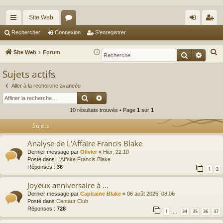
Site Web
cc
or
on
’e
Rechercher
Connexion
S’enregistrer
ès
u
ne
nr
R
Site Web
Forum
Recherche
Reche
ra
m
xi
eg
e
Sujets actifs
c
pi
s
on
ist
h
Aller à la recherche avancée
de
re
Rechercher
Recherche avancée
e
r
r
10 résultats trouvés • Page
1
sur
1
c
Sujets
h
e
Analyse de L'Affaire Francis Blake
r
Dernier message par
Olivier
«
Hier, 22:10
Posté dans
L'Affaire Francis Blake
Réponses :
36
1
2
Joyeux anniversaire à ...
Dernier message par
Capitaine Blake
«
06 août 2026, 08:06
Posté dans
Centaur Club
Réponses :
728
1
34
35
36
37
…