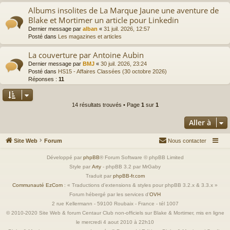
Albums insolites de La Marque Jaune une aventure de
Blake et Mortimer un article pour Linkedin
Dernier message par
alban
«
31 juil. 2026, 12:57
Posté dans
Les magazines et articles
La couverture par Antoine Aubin
Dernier message par
BMJ
«
30 juil. 2026, 23:24
Posté dans
HS15 - Affaires Classées (30 octobre 2026)
Réponses :
11
14 résultats trouvés • Page
1
sur
1
Aller à
Site Web
Forum
Nous contacter
Développé par
phpBB
® Forum Software © phpBB Limited
Style par
Arty
- phpBB 3.2 par MrGaby
Traduit par
phpBB-fr.com
Communauté EzCom
: « Traductions d'extensions & styles pour phpBB 3.2.x & 3.3.x »
Forum hébergé par les services d’
OVH
2 rue Kellermann - 59100 Roubaix - France - tél 1007
© 2010-2020 Site Web & forum Centaur Club non-officiels sur Blake & Mortimer, mis en ligne
le mercredi 4 aout 2010 à 22h10