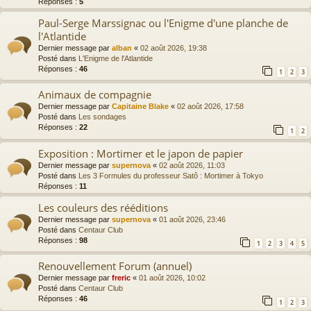
Réponses :
5
Paul-Serge Marssignac ou l'Enigme d'une planche de
l'Atlantide
Dernier message par
alban
«
02 août 2026, 19:38
Posté dans
L'Enigme de l'Atlantide
Réponses :
46
1
2
3
Animaux de compagnie
Dernier message par
Capitaine Blake
«
02 août 2026, 17:58
Posté dans
Les sondages
Réponses :
22
1
2
Exposition : Mortimer et le japon de papier
Dernier message par
supernova
«
02 août 2026, 11:03
Posté dans
Les 3 Formules du professeur Satô : Mortimer à Tokyo
Réponses :
11
Les couleurs des rééditions
Dernier message par
supernova
«
01 août 2026, 23:46
Posté dans
Centaur Club
Réponses :
98
1
2
3
4
5
Renouvellement Forum (annuel)
Dernier message par
freric
«
01 août 2026, 10:02
Posté dans
Centaur Club
Réponses :
46
1
2
3