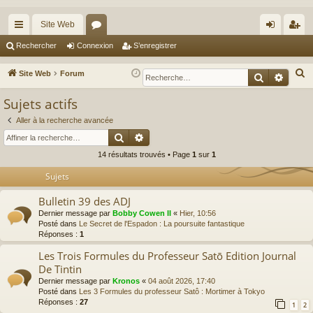
Site Web
cc
or
on
’e
Rechercher
Connexion
S’enregistrer
ès
u
ne
nr
R
Site Web
Forum
Recherche
Reche
ra
m
xi
eg
e
Sujets actifs
c
pi
s
on
ist
h
Aller à la recherche avancée
de
re
Rechercher
Recherche avancée
e
r
r
14 résultats trouvés • Page
1
sur
1
c
Sujets
h
e
Bulletin 39 des ADJ
r
Dernier message par
Bobby Cowen II
«
Hier, 10:56
Posté dans
Le Secret de l'Espadon : La poursuite fantastique
Réponses :
1
Les Trois Formules du Professeur Satō Edition Journal
De Tintin
Dernier message par
Kronos
«
04 août 2026, 17:40
Posté dans
Les 3 Formules du professeur Satô : Mortimer à Tokyo
Réponses :
27
1
2