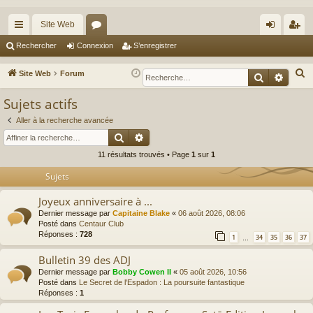
Site Web
cc
or
on
’e
Rechercher
Connexion
S’enregistrer
ès
u
ne
nr
R
Site Web
Forum
Recherche
Reche
ra
m
xi
eg
e
Sujets actifs
c
pi
s
on
ist
h
Aller à la recherche avancée
de
re
Rechercher
Recherche avancée
e
r
r
11 résultats trouvés • Page
1
sur
1
c
Sujets
h
e
Joyeux anniversaire à ...
r
Dernier message par
Capitaine Blake
«
06 août 2026, 08:06
Posté dans
Centaur Club
Réponses :
728
1
34
35
36
37
…
Bulletin 39 des ADJ
Dernier message par
Bobby Cowen II
«
05 août 2026, 10:56
Posté dans
Le Secret de l'Espadon : La poursuite fantastique
Réponses :
1