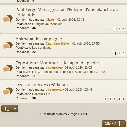
Réponses :
5
Paul-Serge Marssignac ou l'Enigme d'une planche de
l'Atlantide
Dernier message par
alban
«
02 août 2026, 19:38
Posté dans
L'Enigme de l'Atlantide
Réponses :
46
1
2
3
Animaux de compagnie
Dernier message par
Capitaine Blake
«
02 août 2026, 17:58
Posté dans
Les sondages
Réponses :
22
1
2
Exposition : Mortimer et le japon de papier
Dernier message par
supernova
«
02 août 2026, 11:03
Posté dans
Les 3 Formules du professeur Satô : Mortimer à Tokyo
Réponses :
11
Les couleurs des rééditions
Dernier message par
supernova
«
01 août 2026, 23:46
Posté dans
Centaur Club
Réponses :
98
1
2
3
4
5
11 résultats trouvés • Page
1
sur
1
Aller à