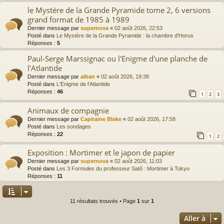
le Mystère de la Grande Pyramide tome 2, 6 versions
grand format de 1985 à 1989
Dernier message par
supernova
«
02 août 2026, 22:53
Posté dans
Le Mystère de la Grande Pyramide : la chambre d'Horus
Réponses :
5
Paul-Serge Marssignac ou l'Enigme d'une planche de
l'Atlantide
Dernier message par
alban
«
02 août 2026, 19:38
Posté dans
L'Enigme de l'Atlantide
Réponses :
46
1
2
3
Animaux de compagnie
Dernier message par
Capitaine Blake
«
02 août 2026, 17:58
Posté dans
Les sondages
Réponses :
22
1
2
Exposition : Mortimer et le japon de papier
Dernier message par
supernova
«
02 août 2026, 11:03
Posté dans
Les 3 Formules du professeur Satô : Mortimer à Tokyo
Réponses :
11
11 résultats trouvés • Page
1
sur
1
Aller à