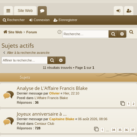
Site Web
cc
or
on
’e
Rechercher
Connexion
S’enregistrer
ès
u
ne
nr
R
Site Web
Forum
Recherche
Reche
ra
m
xi
eg
e
Sujets actifs
c
pi
s
on
ist
h
Aller à la recherche avancée
de
re
Rechercher
Recherche avancée
e
r
r
11 résultats trouvés • Page
1
sur
1
c
Sujets
h
e
Analyse de L'Affaire Francis Blake
r
Dernier message par
Olivier
«
Hier, 22:10
Posté dans
L'Affaire Francis Blake
Réponses :
36
1
2
Joyeux anniversaire à ...
Dernier message par
Capitaine Blake
«
06 août 2026, 08:06
Posté dans
Centaur Club
Réponses :
728
1
34
35
36
37
…