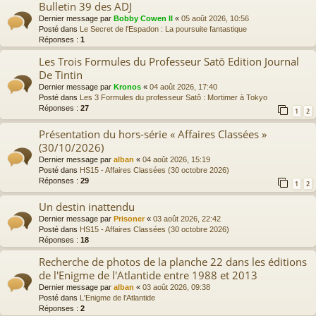
Bulletin 39 des ADJ
Dernier message par
Bobby Cowen II
«
05 août 2026, 10:56
Posté dans
Le Secret de l'Espadon : La poursuite fantastique
Réponses :
1
Les Trois Formules du Professeur Satō Edition Journal
De Tintin
Dernier message par
Kronos
«
04 août 2026, 17:40
Posté dans
Les 3 Formules du professeur Satô : Mortimer à Tokyo
Réponses :
27
1
2
Présentation du hors-série « Affaires Classées »
(30/10/2026)
Dernier message par
alban
«
04 août 2026, 15:19
Posté dans
HS15 - Affaires Classées (30 octobre 2026)
Réponses :
29
1
2
Un destin inattendu
Dernier message par
Prisoner
«
03 août 2026, 22:42
Posté dans
HS15 - Affaires Classées (30 octobre 2026)
Réponses :
18
Recherche de photos de la planche 22 dans les éditions
de l'Enigme de l'Atlantide entre 1988 et 2013
Dernier message par
alban
«
03 août 2026, 09:38
Posté dans
L'Enigme de l'Atlantide
Réponses :
2