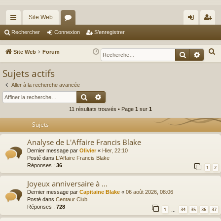
Site Web
cc
or
on
’e
Rechercher
Connexion
S’enregistrer
ès
u
ne
nr
R
Site Web
Forum
Recherche
Reche
ra
m
xi
eg
e
Sujets actifs
c
pi
s
on
ist
h
Aller à la recherche avancée
de
re
Rechercher
Recherche avancée
e
r
r
11 résultats trouvés • Page
1
sur
1
c
Sujets
h
e
Analyse de L'Affaire Francis Blake
r
Dernier message par
Olivier
«
Hier, 22:10
Posté dans
L'Affaire Francis Blake
Réponses :
36
1
2
Joyeux anniversaire à ...
Dernier message par
Capitaine Blake
«
06 août 2026, 08:06
Posté dans
Centaur Club
Réponses :
728
1
34
35
36
37
…