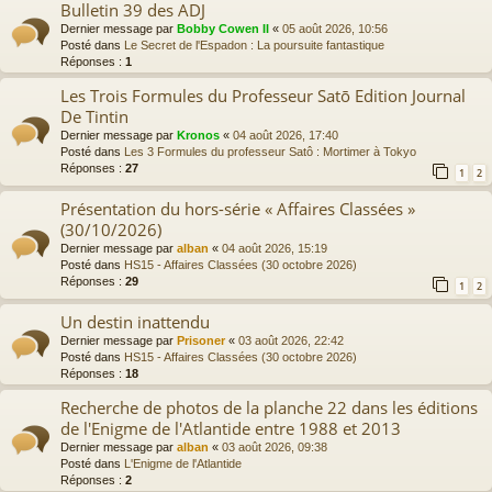
Bulletin 39 des ADJ
Dernier message par
Bobby Cowen II
«
05 août 2026, 10:56
Posté dans
Le Secret de l'Espadon : La poursuite fantastique
Réponses :
1
Les Trois Formules du Professeur Satō Edition Journal
De Tintin
Dernier message par
Kronos
«
04 août 2026, 17:40
Posté dans
Les 3 Formules du professeur Satô : Mortimer à Tokyo
Réponses :
27
1
2
Présentation du hors-série « Affaires Classées »
(30/10/2026)
Dernier message par
alban
«
04 août 2026, 15:19
Posté dans
HS15 - Affaires Classées (30 octobre 2026)
Réponses :
29
1
2
Un destin inattendu
Dernier message par
Prisoner
«
03 août 2026, 22:42
Posté dans
HS15 - Affaires Classées (30 octobre 2026)
Réponses :
18
Recherche de photos de la planche 22 dans les éditions
de l'Enigme de l'Atlantide entre 1988 et 2013
Dernier message par
alban
«
03 août 2026, 09:38
Posté dans
L'Enigme de l'Atlantide
Réponses :
2