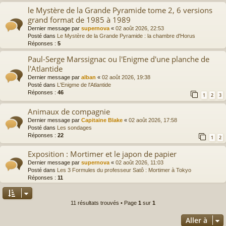
le Mystère de la Grande Pyramide tome 2, 6 versions
grand format de 1985 à 1989
Dernier message par
supernova
«
02 août 2026, 22:53
Posté dans
Le Mystère de la Grande Pyramide : la chambre d'Horus
Réponses :
5
Paul-Serge Marssignac ou l'Enigme d'une planche de
l'Atlantide
Dernier message par
alban
«
02 août 2026, 19:38
Posté dans
L'Enigme de l'Atlantide
Réponses :
46
1
2
3
Animaux de compagnie
Dernier message par
Capitaine Blake
«
02 août 2026, 17:58
Posté dans
Les sondages
Réponses :
22
1
2
Exposition : Mortimer et le japon de papier
Dernier message par
supernova
«
02 août 2026, 11:03
Posté dans
Les 3 Formules du professeur Satô : Mortimer à Tokyo
Réponses :
11
11 résultats trouvés • Page
1
sur
1
Aller à