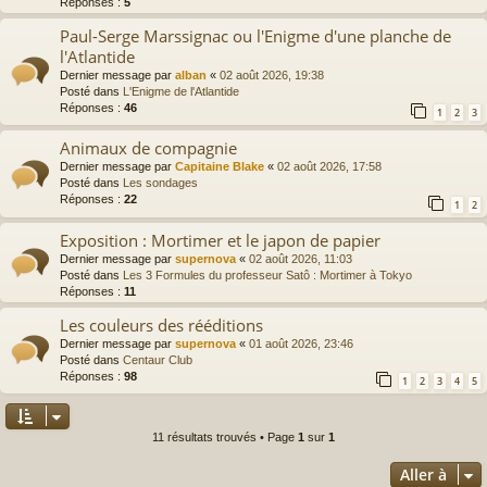
Réponses :
5
Paul-Serge Marssignac ou l'Enigme d'une planche de
l'Atlantide
Dernier message par
alban
«
02 août 2026, 19:38
Posté dans
L'Enigme de l'Atlantide
Réponses :
46
1
2
3
Animaux de compagnie
Dernier message par
Capitaine Blake
«
02 août 2026, 17:58
Posté dans
Les sondages
Réponses :
22
1
2
Exposition : Mortimer et le japon de papier
Dernier message par
supernova
«
02 août 2026, 11:03
Posté dans
Les 3 Formules du professeur Satô : Mortimer à Tokyo
Réponses :
11
Les couleurs des rééditions
Dernier message par
supernova
«
01 août 2026, 23:46
Posté dans
Centaur Club
Réponses :
98
1
2
3
4
5
11 résultats trouvés • Page
1
sur
1
Aller à