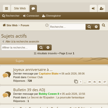
Site Web
cc
or
on
’e
Rechercher
Connexion
S’enregistrer
ès
u
ne
nr
R
Site Web
Forum
Recherche
Reche
ra
m
xi
eg
e
Sujets actifs
c
pi
s
on
ist
h
Aller à la recherche avancée
de
re
Rechercher
Recherche avancée
e
r
r
11 résultats trouvés • Page
1
sur
1
c
Sujets
h
e
Joyeux anniversaire à ...
r
Dernier message par
Capitaine Blake
«
06 août 2026, 08:06
Posté dans
Centaur Club
Réponses :
728
1
34
35
36
37
…
Bulletin 39 des ADJ
Dernier message par
Bobby Cowen II
«
05 août 2026, 10:56
Posté dans
Le Secret de l'Espadon : La poursuite fantastique
Réponses :
1