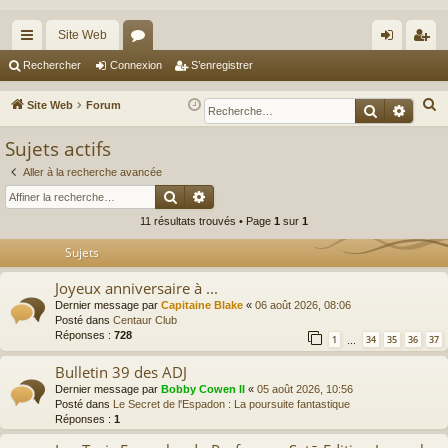
Site Web
cc
or
on
’e
Rechercher
Connexion
S’enregistrer
ès
u
ne
nr
R
Site Web
Forum
Recherche
Reche
ra
m
xi
eg
e
Sujets actifs
c
pi
s
on
ist
h
Aller à la recherche avancée
de
re
Rechercher
Recherche avancée
e
r
r
11 résultats trouvés • Page
1
sur
1
c
Sujets
h
e
Joyeux anniversaire à ...
r
Dernier message par
Capitaine Blake
«
06 août 2026, 08:06
Posté dans
Centaur Club
Réponses :
728
1
34
35
36
37
…
Bulletin 39 des ADJ
Dernier message par
Bobby Cowen II
«
05 août 2026, 10:56
Posté dans
Le Secret de l'Espadon : La poursuite fantastique
Réponses :
1