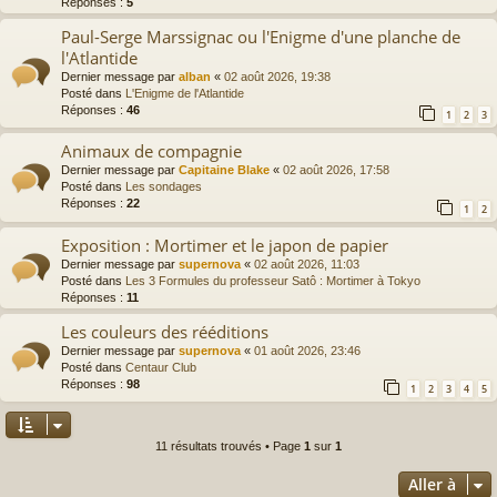
Réponses :
5
Paul-Serge Marssignac ou l'Enigme d'une planche de
l'Atlantide
Dernier message par
alban
«
02 août 2026, 19:38
Posté dans
L'Enigme de l'Atlantide
Réponses :
46
1
2
3
Animaux de compagnie
Dernier message par
Capitaine Blake
«
02 août 2026, 17:58
Posté dans
Les sondages
Réponses :
22
1
2
Exposition : Mortimer et le japon de papier
Dernier message par
supernova
«
02 août 2026, 11:03
Posté dans
Les 3 Formules du professeur Satô : Mortimer à Tokyo
Réponses :
11
Les couleurs des rééditions
Dernier message par
supernova
«
01 août 2026, 23:46
Posté dans
Centaur Club
Réponses :
98
1
2
3
4
5
11 résultats trouvés • Page
1
sur
1
Aller à