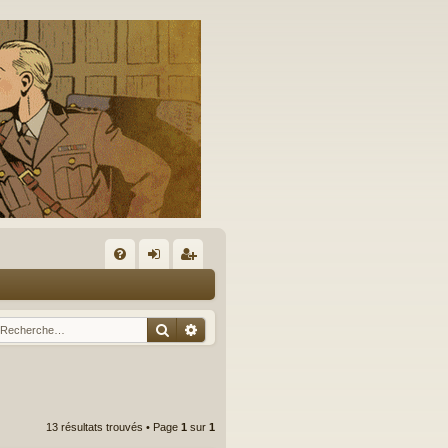
A
FA
on
’e
Q
ne
nr
Rechercher
Recherche avancée
xi
eg
on
ist
re
13 résultats trouvés • Page
1
sur
1
r