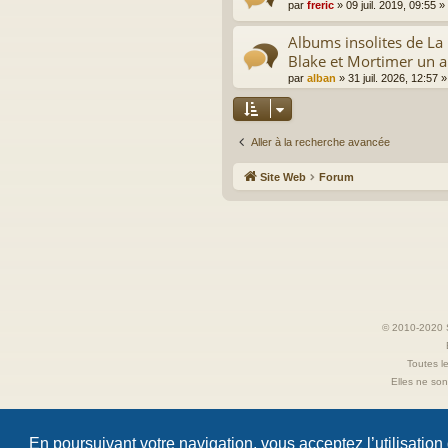
par
freric
»
09 juil. 2019, 09:55
»
Albums insolites de L
Blake et Mortimer un a
par
alban
»
31 juil. 2026, 12:57
»
Aller à la recherche avancée
Site Web
Forum
© 2010-2020 S
Toutes le
Elles ne sont
En poursuivant votre navigation, vous acceptez l’utilisation