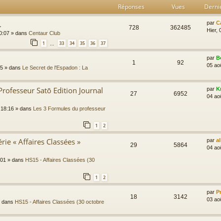
Réponses
Vues
Derni
.
par
C
728
362485
Hier, 
0:07
» dans
Centaur Club
1
33
34
35
36
37
…
par
B
1
92
05 ao
45
» dans
Le Secret de l'Espadon : La
Professeur Satō Edition Journal
par
K
27
6952
04 ao
 18:16
» dans
Les 3 Formules du professeur
1
2
rie « Affaires Classées »
par
a
29
5864
04 ao
:01
» dans
HS15 - Affaires Classées (30
1
2
par
P
18
3142
03 ao
 dans
HS15 - Affaires Classées (30 octobre