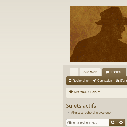
Site Web
Forums
cc
Rechercher
Connexion
S’enr
ès
Site Web
Forum
ra
Sujets actifs
pi
Aller à la recherche avancée
de
Reche
R