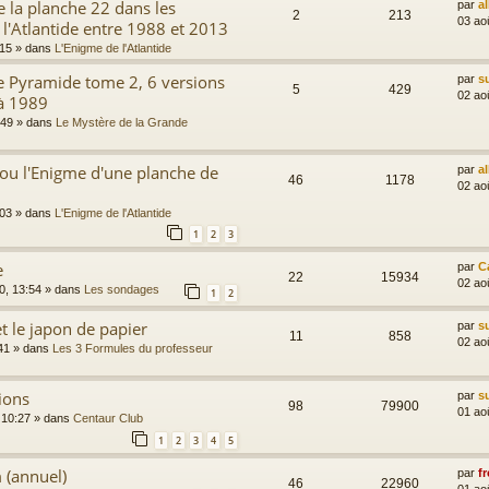
 la planche 22 dans les
par
a
2
213
03 ao
 l'Atlantide entre 1988 et 2013
:15
» dans
L'Enigme de l'Atlantide
e Pyramide tome 2, 6 versions
par
s
5
429
02 ao
à 1989
:49
» dans
Le Mystère de la Grande
ou l'Enigme d'une planche de
par
a
46
1178
02 ao
:03
» dans
L'Enigme de l'Atlantide
1
2
3
e
par
C
22
15934
02 ao
0, 13:54
» dans
Les sondages
1
2
t le japon de papier
par
s
11
858
02 ao
41
» dans
Les 3 Formules du professeur
ions
par
s
98
79900
01 ao
 10:27
» dans
Centaur Club
1
2
3
4
5
 (annuel)
par
fr
46
22960
01 ao