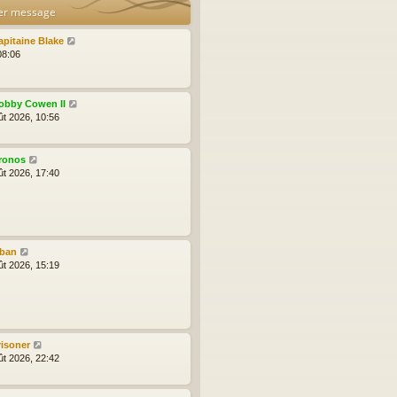
er message
apitaine Blake
08:06
obby Cowen II
ût 2026, 10:56
ronos
ût 2026, 17:40
lban
ût 2026, 15:19
risoner
ût 2026, 22:42