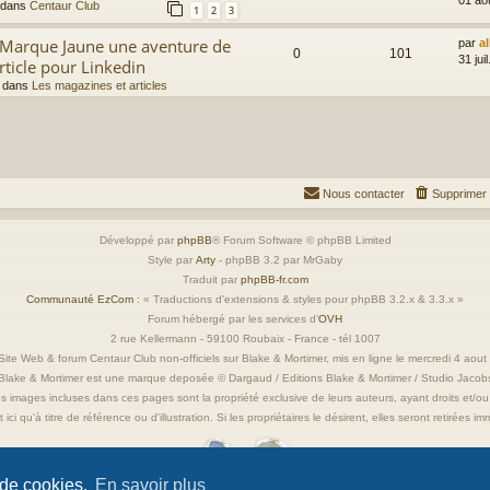
 dans
Centaur Club
1
2
3
a Marque Jaune une aventure de
par
a
0
101
31 jui
rticle pour Linkedin
 dans
Les magazines et articles
Nous contacter
Supprimer 
Développé par
phpBB
® Forum Software © phpBB Limited
Style par
Arty
- phpBB 3.2 par MrGaby
Traduit par
phpBB-fr.com
Communauté EzCom
: « Traductions d'extensions & styles pour phpBB 3.2.x & 3.3.x »
Forum hébergé par les services d’
OVH
2 rue Kellermann - 59100 Roubaix - France - tél 1007
ite Web & forum Centaur Club non-officiels sur Blake & Mortimer, mis en ligne le mercredi 4 aou
Blake & Mortimer est une marque deposée © Dargaud / Editions Blake & Mortimer / Studio Jacob
s images incluses dans ces pages sont la propriété exclusive de leurs auteurs, ayant droits et/ou
 ici qu'à titre de référence ou d'illustration. Si les propriétaires le désirent, elles seront retirées 
 de cookies.
En savoir plus