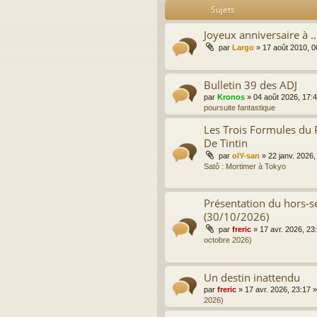
Sujets
Joyeux anniversaire à ..
par
Largo
»
17 août 2010, 0
Bulletin 39 des ADJ
par
Kronos
»
04 août 2026, 17:
poursuite fantastique
Les Trois Formules du 
De Tintin
par
olY-san
»
22 janv. 2026,
Satô : Mortimer à Tokyo
Présentation du hors-sé
(30/10/2026)
par
freric
»
17 avr. 2026, 23
octobre 2026)
Un destin inattendu
par
freric
»
17 avr. 2026, 23:17
»
2026)