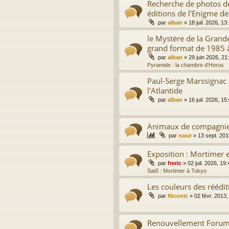
Recherche de photos de
éditions de l'Enigme de
par
alban
»
18 juil. 2026, 13
le Mystère de la Grand
grand format de 1985 
par
alban
»
29 juin 2026, 21
Pyramide : la chambre d'Horus
Paul-Serge Marssignac 
l'Atlantide
par
alban
»
16 juil. 2026, 15
Animaux de compagni
par
nasir
»
13 sept. 201
Exposition : Mortimer e
par
freric
»
02 juil. 2026, 19:
Satô : Mortimer à Tokyo
Les couleurs des réédit
par
Niconic
»
02 févr. 2013,
Renouvellement Forum