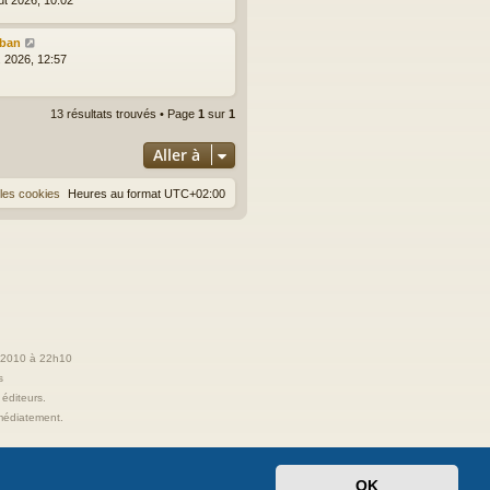
lban
l. 2026, 12:57
13 résultats trouvés • Page
1
sur
1
Aller à
les cookies
Heures au format
UTC+02:00
t 2010 à 22h10
s
 éditeurs.
immédiatement.
OK