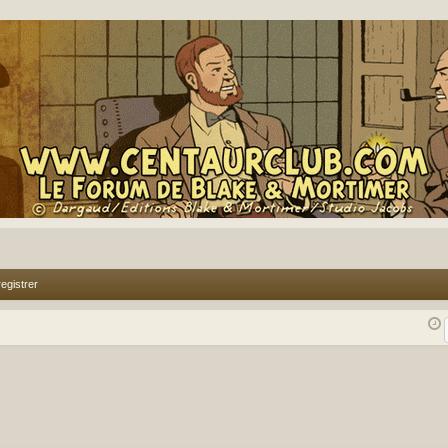
egistrer
rcher
echerche avancée