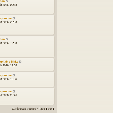
lban
ût 2026, 09:38
upernova
ût 2026, 22:53
lban
ût 2026, 19:38
apitaine Blake
ût 2026, 17:58
upernova
ût 2026, 11:03
upernova
ût 2026, 23:46
11 résultats trouvés • Page
1
sur
1