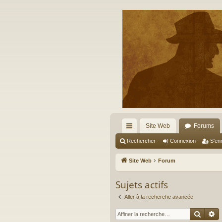
Site Web
Forums
cc
Rechercher
Connexion
S’enr
ès
Site Web
Forum
ra
Sujets actifs
pi
Aller à la recherche avancée
de
Reche
R