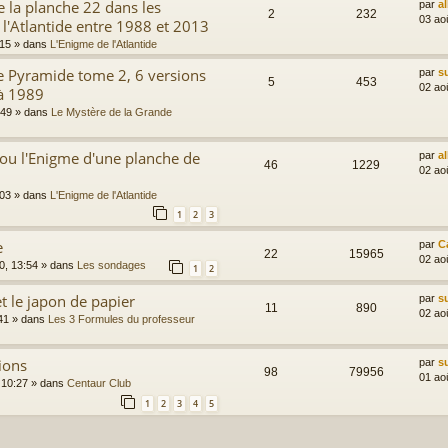
 la planche 22 dans les
par
a
2
232
03 ao
 l'Atlantide entre 1988 et 2013
:15
» dans
L'Enigme de l'Atlantide
e Pyramide tome 2, 6 versions
par
s
5
453
02 ao
à 1989
:49
» dans
Le Mystère de la Grande
ou l'Enigme d'une planche de
par
a
46
1229
02 ao
:03
» dans
L'Enigme de l'Atlantide
1
2
3
e
par
C
22
15965
02 ao
0, 13:54
» dans
Les sondages
1
2
t le japon de papier
par
s
11
890
02 ao
41
» dans
Les 3 Formules du professeur
ions
par
s
98
79956
01 ao
 10:27
» dans
Centaur Club
1
2
3
4
5