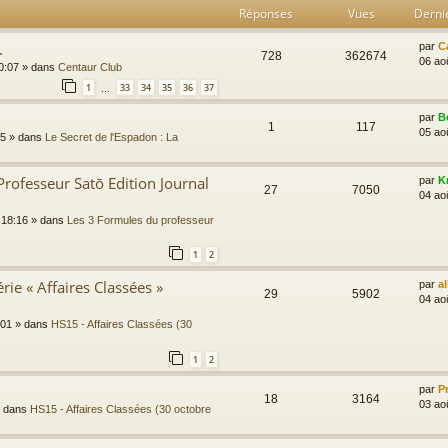
Réponses
Vues
Derni
.
par
C
728
362674
06 ao
0:07
» dans
Centaur Club
1
33
34
35
36
37
…
par
B
1
117
05 ao
45
» dans
Le Secret de l'Espadon : La
Professeur Satō Edition Journal
par
K
27
7050
04 ao
 18:16
» dans
Les 3 Formules du professeur
1
2
rie « Affaires Classées »
par
a
29
5902
04 ao
:01
» dans
HS15 - Affaires Classées (30
1
2
par
P
18
3164
03 ao
 dans
HS15 - Affaires Classées (30 octobre