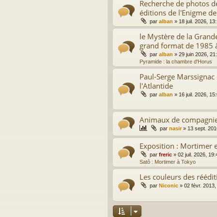
Recherche de photos de
éditions de l'Enigme de
par
alban
»
18 juil. 2026, 13
le Mystère de la Grand
grand format de 1985 
par
alban
»
29 juin 2026, 21
Pyramide : la chambre d'Horus
Paul-Serge Marssignac 
l'Atlantide
par
alban
»
16 juil. 2026, 15
Animaux de compagni
par
nasir
»
13 sept. 201
Exposition : Mortimer e
par
freric
»
02 juil. 2026, 19:
Satô : Mortimer à Tokyo
Les couleurs des réédit
par
Niconic
»
02 févr. 2013,