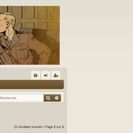
A
FA
on
’e
Q
ne
nr
Rechercher
Recherche avancée
xi
eg
on
ist
re
11 résultats trouvés • Page
1
sur
1
r