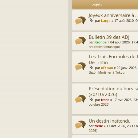
Sujets
Joyeux anniversaire à ..
par
Largo
»
17 août 2010, 0
Bulletin 39 des ADJ
par
Kronos
»
04 août 2026, 17:
poursuite fantastique
Les Trois Formules du 
De Tintin
par
olY-san
»
22 janv. 2026,
Satô : Mortimer à Tokyo
Présentation du hors-sé
(30/10/2026)
par
freric
»
17 avr. 2026, 23
octobre 2026)
Un destin inattendu
par
freric
»
17 avr. 2026, 23:17
»
2026)