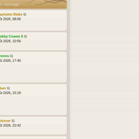
er message
apitaine Blake
ût 2026, 08:06
obby Cowen II
ût 2026, 10:56
ronos
ût 2026, 17:40
lban
ût 2026, 15:19
risoner
ût 2026, 22:42