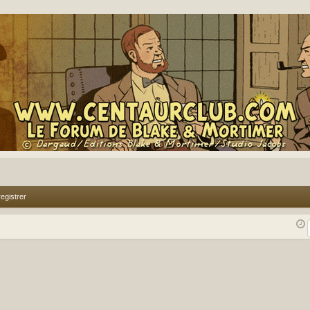
egistrer
rcher
echerche avancée