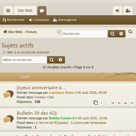
Site Web
cc
or
on
’e
Rechercher
Connexion
S’enregistrer
ès
u
ne
nr
R
Site Web
Forum
Recherche
Reche
ra
m
xi
eg
e
Sujets actifs
c
pi
s
on
ist
h
Aller à la recherche avancée
de
re
Rechercher
Recherche avancée
e
r
r
11 résultats trouvés • Page
1
sur
1
c
Sujets
h
e
Joyeux anniversaire à ...
r
Dernier message par
Capitaine Blake
«
06 août 2026, 08:06
Posté dans
Centaur Club
Réponses :
728
1
34
35
36
37
…
Bulletin 39 des ADJ
Dernier message par
Bobby Cowen II
«
05 août 2026, 10:56
Posté dans
Le Secret de l'Espadon : La poursuite fantastique
Réponses :
1