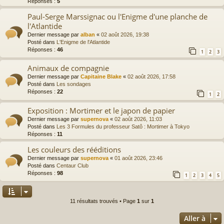
Réponses :
5
Paul-Serge Marssignac ou l'Enigme d'une planche de
l'Atlantide
Dernier message par
alban
«
02 août 2026, 19:38
Posté dans
L'Enigme de l'Atlantide
Réponses :
46
1
2
3
Animaux de compagnie
Dernier message par
Capitaine Blake
«
02 août 2026, 17:58
Posté dans
Les sondages
Réponses :
22
1
2
Exposition : Mortimer et le japon de papier
Dernier message par
supernova
«
02 août 2026, 11:03
Posté dans
Les 3 Formules du professeur Satô : Mortimer à Tokyo
Réponses :
11
Les couleurs des rééditions
Dernier message par
supernova
«
01 août 2026, 23:46
Posté dans
Centaur Club
Réponses :
98
1
2
3
4
5
11 résultats trouvés • Page
1
sur
1
Aller à